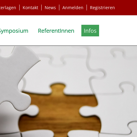
terlagen
Kontakt
News
Anmelden
Registrieren
Symposium
ReferentInnen
Infos