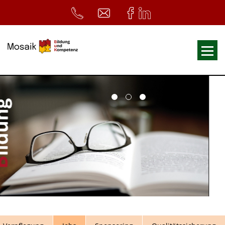
Fortbildungen
Ausbildungen
33. Heilpädagogischer Tag
Symposium
ReferentInnen
Infos
Home
Download
Kursunterlagen