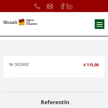
Fortbildungen
Ausbildungen
33. Heilpädagogischer Tag
Nr.
SO2602
€ 115,00
Symposium
ReferentInnen
Infos
Home
Download
Kursunterlagen
ReferentIn