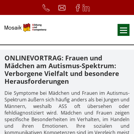
Fortbildungen
ONLINEVORTRAG: Frauen und
Ausbildungen
Mädchen am Autismus-Spektrum:
Verborgene Vielfalt und besondere
33. Heilpädagogischer Tag
Herausforderungen
Symposium
Die Symptome bei Mädchen und Frauen im Autismus-
ReferentInnen
Spektrum äußern sich häufig anders als bei Jungen und
Männern, weshalb ASS oft übersehen oder
Infos
fehldiagnostiziert wird. Mädchen und Frauen zeigen
spezifische Besonderheiten im Verhalten, im Handeln
Home
Download
Kursunterlagen
und ihren Emotionen. Ihre sozialen und
kommunikativen Kompetenzen sind im Vergleich meist