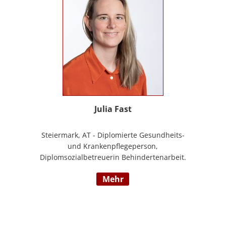
Julia Fast
Steiermark, AT - Diplomierte Gesundheits-
und Krankenpflegeperson,
Diplomsozialbetreuerin Behindertenarbeit.
Mehrjährige Berufserfahrung im
mehr
Behindertenbereich (Wohnbereich,
Tagesstruktur, Mobile Dienste)
https://www.pflegedeutsch.at/