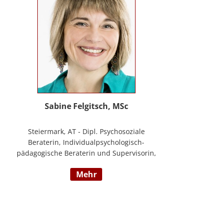
Sabine Felgitsch, MSc
Steiermark, AT - Dipl. Psychosoziale
Beraterin, Individualpsychologisch-
pädagogische Beraterin und Supervisorin,
Schwerpunkte: Erziehung, Beziehung,
mehr
Demokratisches Lernen, Burnout
Prävention, Resilienz; www.felgitsch.at /
Foto: Susanne Posch