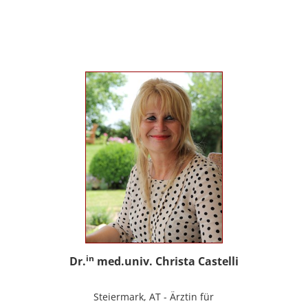
sowie Trainerin für Deutsch als
Fremdsprache / Deutsch als Zweitsprache;
selbstständige Tätigkeit als psychosoziale
Beraterin; www.psychosoziale-beratung-
graz.at
in
Dr.
med.univ. Christa Castelli
Steiermark, AT - Ärztin für