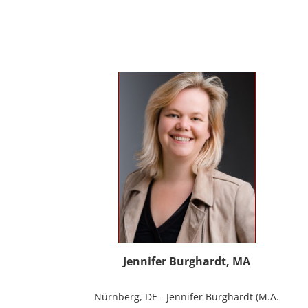
Erwachsenen und Menschen mit
Behinderung. Seit 2012 in eigener Praxis
tätig als Musik- und Psychotherapeutin
und Supervisorin. Gründerin und Mitglied
des Arbeitskreises Musiktherapie für
Menschen mit Behinderungen. Diverse
Workshop und Vortragstätigkeiten.
Homepage: www.johannaauer.at
Jennifer Burghardt, MA
Nürnberg, DE - Jennifer Burghardt (M.A.