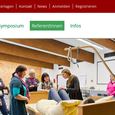
terlagen
Kontakt
News
Anmelden
Registrieren
Symposium
ReferentInnen
Infos