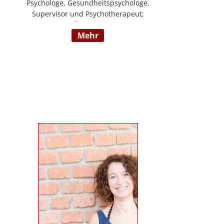
Psychologe, Gesundheitspsychologe,
Supervisor und Psychotherapeut;
Vorsitzender der ÖDBT; Wissenschaftlicher
mehr
und therapeutischer Leiter der
Psychotherapie Ambulanz Wien;
Lehrtherapeut für Verhaltenstherapie;
Dozent am ICM Krems, Donauuni Krems,
SFU; Vortragstätigkeit für AAP, LAK,
GESPAG u.a.