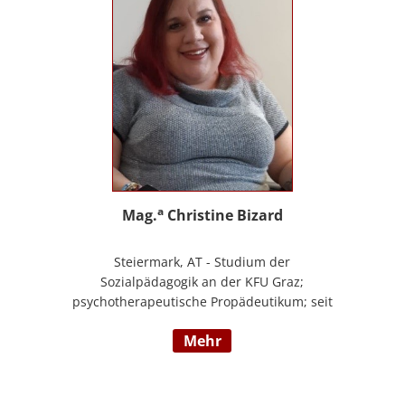
a
Mag.
Christine Bizard
Steiermark, AT - Studium der
Sozialpädagogik an der KFU Graz;
psychotherapeutische Propädeutikum; seit
2010 in einem Angestelltenverhältnis im
mehr
Bereich der Arbeitsintegration von
Jugendlichen und jungen Erwachsenen;
Zusatzausbildungen in Traumapädagogik
und traumazentrierten Fachberatung