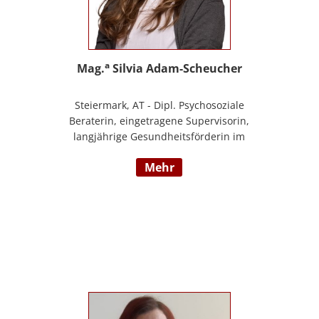
a
Mag.
Silvia Adam-Scheucher
Steiermark, AT - Dipl. Psychosoziale
Beraterin, eingetragene Supervisorin,
langjährige Gesundheitsförderin im
Gesunden Kindergarten (Styria vitalis/
mehr
ÖGK), Zertifizierte Yoga-Lehrerin,
Evolutionspädagogin und Lernberaterin
P.P., Juristin, Beraterin im BfP – Beratung
für PädagogInnen Steiermark