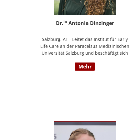
in
Dr.
Antonia Dinzinger
Salzburg, AT - Leitet das Institut für Early
Life Care an der Paracelsus Medizinischen
Universität Salzburg und beschäftigt sich
wissenschaftlich mit der sozio-kognitiven
mehr
und sozioemotionalen Entwicklung im
Kleinkind- und Kindergartenalter. Sie ist
Klinische- und Gesundheitspsychologin,
Psychotherapeutin für Logotherapie und
Existenzanalyse und unterrichtet
‚Achtsamkeit’ am Fachbereich Psychologie
der Universität Salzburg.
https://www.pmu.ac.at/early-life-care.html