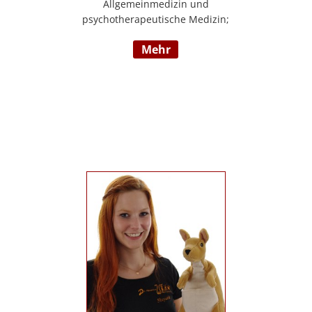
Allgemeinmedizin und
psychotherapeutische Medizin;
Psychotherapie, Existenzanalyse,
mehr
Traumatherapie; in eigener Praxis tätig;
Lehrgänge in Graz und Innsbruck zur
Thematik Gewalt und Mobbing, Prävention
und Intervention; Vortrags- und
Seminartätigkeit zu den Themen: Angst-
und Depressionserkrankungen,
Persönlichkeitsstörungen, Mobbing,
Sexuelle Gewalt und Burnout,
Traumatisierung und Traumaverarbeitung;
www.christa-lopatka.at