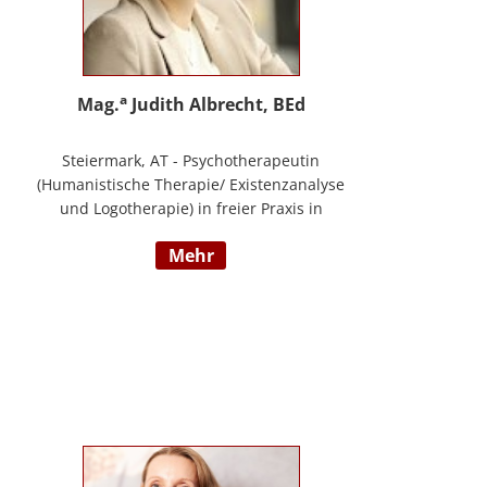
a
Mag.
Judith Albrecht, BEd
Steiermark, AT - Psychotherapeutin
(Humanistische Therapie/ Existenzanalyse
und Logotherapie) in freier Praxis in
Knittelfeld, in Graz und für das BFP
mehr
Steiermark, umfangreiche
Berufserfahrung als Lehrerin und Schul-
(cluster)leiterin für Primarstufe,
Mittelschule und Sonderpädagogik
(Lehramt für Primarstufe und
Sonderpädagogik), Mitautorin des
Trainings ELLA – ein Training zur
Förderung sozial-/ emotionaler
Kompetenzen, Lehrtätigkeit in der Aus-
und Weiterbildung an der PPH Steiermark,