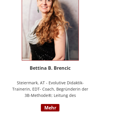
Masterstudium Child development –
Entwicklungsförderung für Kinder und
Jugendliche, S.A.F.E Mentorin und B.A.S.E
Gruppenleiterin (Karl Heinz Brisch),
Rainbows Gruppenleiterin;
www.psychotherapie-albrecht.at
Bettina B. Brencic
Steiermark, AT - Evolutive Didaktik-
Trainerin, EDT- Coach, Begründerin der
3B-Methode®; Leitung des
Ausbildungszentrum Bettina Brencic Nach
mehr
mehr als 10 Jahren praktischer Erfahrung
in vielen Einzel- und Gruppentrainings
und mit verschiedensten Methoden und
theoretischen Konzepten (z.B.