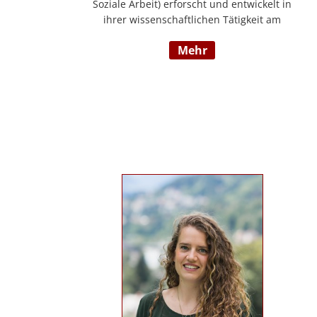
Soziale Arbeit) erforscht und entwickelt in
ihrer wissenschaftlichen Tätigkeit am
Institut für E-Beratung der Technischen
mehr
Hochschule Nürnberg gemeinsam mit
Praxispartnern innovative Ansätze für den
gemeinwohlorientierten Einsatz von
Künstlicher Intelligenz in der Sozialen
Arbeit und der psychosozialen Beratung.