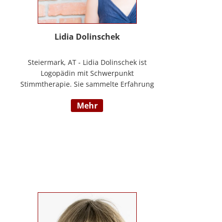
Lidia Dolinschek
Steiermark, AT - Lidia Dolinschek ist
Logopädin mit Schwerpunkt
Stimmtherapie. Sie sammelte Erfahrung
an der Phoniatrie des LKH Graz und bleibt
mehr
durch Weiterbildungen sowie ihre
Tätigkeit als Sängerin und Sprecherin stets
auf dem neuesten Stand. Seit 2019
arbeitet sie in ihrer Praxis „Stimmzimmer“
und gibt ihr Wissen im Studiengang
Logopädie an der FH Joanneum Graz
weiter. Nähere Informationen finden Sie
unter www.stimmzimmer.at.