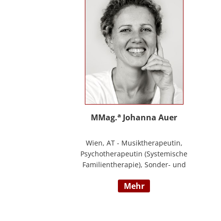
Ihre Schwerpunkte sind Pflegeausbildung
und Fortbildungen u.a. zu
Demenz/gerontopsychiatrischen Themen,
Qualitätsmanagement sowie Inhalte an
der Schnittstelle zur Eingliederungshilfe
(professioneller Umgang mit Menschen
mit Behinderung).
a
MMag.
Johanna Auer
Wien, AT - Musiktherapeutin,
Psychotherapeutin (Systemische
Familientherapie), Sonder- und
Heilpädagogin. Lehrtätigkeit an der
mehr
Universität für Musik und darstellende
Kunst Wien am Institut für Musiktherapie.
Langjährige Erfahrung im klinisch
psychiatrischen Bereich mit Jugendlichen,