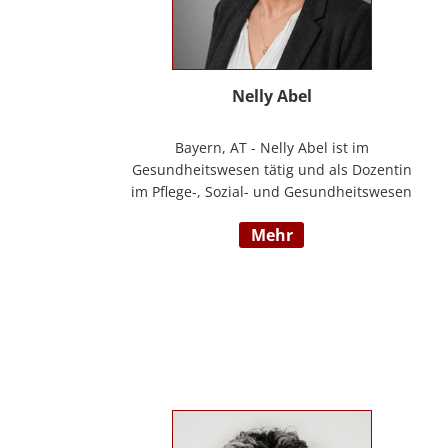
Nelly Abel
Bayern, AT - Nelly Abel ist im
Gesundheitswesen tätig und als Dozentin
im Pflege-, Sozial- und Gesundheitswesen
aktiv (seit 09/2022 hauptberuflich
mehr
selbstständig). Sie ist examinierte
Altenpflegerin, verfügt über
Auslandserfahrung in Luxemburg und hat
einen Bachelorabschluss in „ Management
und Expertise im Pflege- und
Gesundheitswesen“. Zudem war sie u. a.
als Pflegedienstleitung, stellv.
Einrichtungsleitung und
Qualitätsmanagementbeauftragte in
stationären und ambulanten Settings tätig.