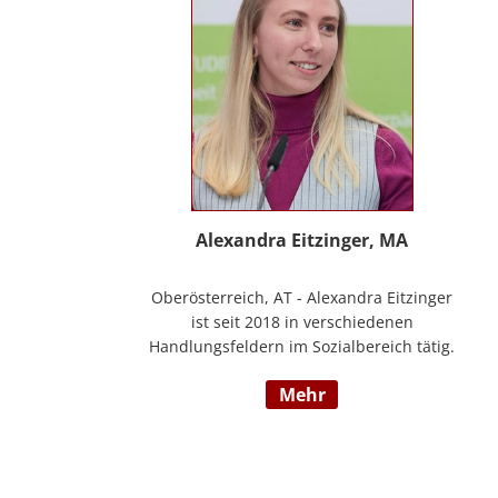
Alexandra Eitzinger, MA
Oberösterreich, AT - Alexandra Eitzinger
ist seit 2018 in verschiedenen
Handlungsfeldern im Sozialbereich tätig.
Aufbauend auf dem Studium der Sozialen
mehr
Arbeit erfolgte ein Masterstudium im
Bereich Sozialwirtschaft mit Fokus auf
Mitarbeiter*innenbindung in der
stationären Behindertenarbeit. Seit 2024
ist sie Deeskalationstrainerin nach