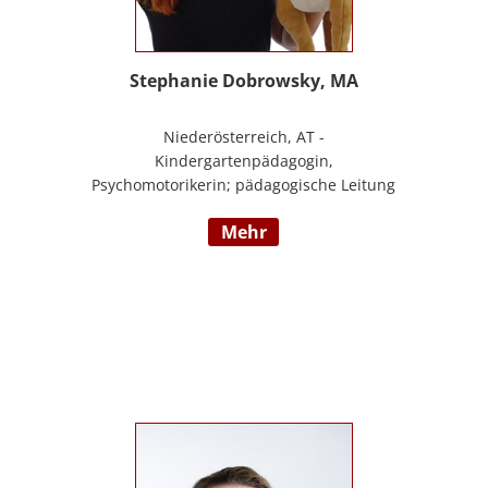
Stephanie Dobrowsky, MA
Niederösterreich, AT -
Kindergartenpädagogin,
Psychomotorikerin; pädagogische Leitung
eines 6gruppigen Kindergartens;
mehr
Praxislehrerin an der BAFEP, Dozentin an
der Universität Diploma, Gründerin „Die
pädagogische Wunderwerkstatt“, Leitung
eines Eltern-Kind-Zentrum