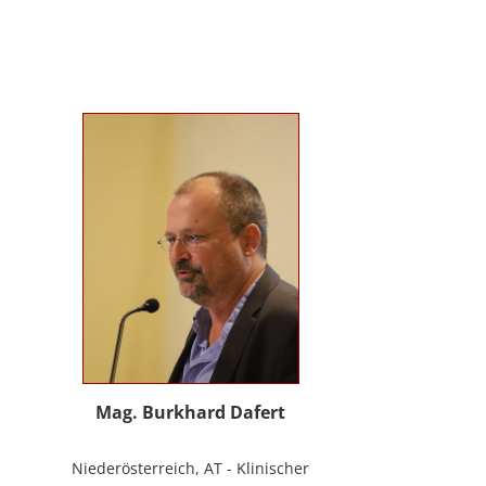
Evolutionspädagogik, Sensomotorischen
Integration, uvm.) ist es mir gelungen, die
3B-Methode® zu entwickeln, die ich nun
in meinem Bildungszentrum mit großer
Freude weitergebe.
Mag. Burkhard Dafert
Niederösterreich, AT - Klinischer