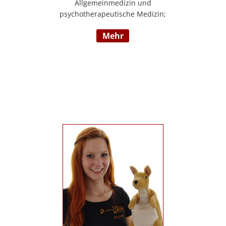
Allgemeinmedizin und
psychotherapeutische Medizin;
Psychotherapie, Existenzanalyse,
mehr
Traumatherapie; in eigener Praxis tätig;
Lehrgänge in Graz und Innsbruck zur
Thematik Gewalt und Mobbing, Prävention
und Intervention; Vortrags- und
Seminartätigkeit zu den Themen: Angst-
und Depressionserkrankungen,
Persönlichkeitsstörungen, Mobbing,
Sexuelle Gewalt und Burnout,
Traumatisierung und Traumaverarbeitung;
www.christa-lopatka.at