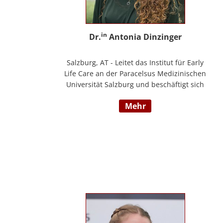
in
Dr.
Antonia Dinzinger
Salzburg, AT - Leitet das Institut für Early
Life Care an der Paracelsus Medizinischen
Universität Salzburg und beschäftigt sich
wissenschaftlich mit der sozio-kognitiven
mehr
und sozioemotionalen Entwicklung im
Kleinkind- und Kindergartenalter. Sie ist
Klinische- und Gesundheitspsychologin,
Psychotherapeutin für Logotherapie und
Existenzanalyse und unterrichtet
‚Achtsamkeit’ am Fachbereich Psychologie
der Universität Salzburg.
https://www.pmu.ac.at/early-life-care.html