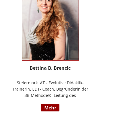
Masterstudium Child development –
Entwicklungsförderung für Kinder und
Jugendliche, S.A.F.E Mentorin und B.A.S.E
Gruppenleiterin (Karl Heinz Brisch),
Rainbows Gruppenleiterin;
www.psychotherapie-albrecht.at
Bettina B. Brencic
Steiermark, AT - Evolutive Didaktik-
Trainerin, EDT- Coach, Begründerin der
3B-Methode®; Leitung des
Ausbildungszentrum Bettina Brencic Nach
mehr
mehr als 10 Jahren praktischer Erfahrung
in vielen Einzel- und Gruppentrainings
und mit verschiedensten Methoden und
theoretischen Konzepten (z.B.