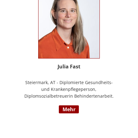
Julia Fast
Steiermark, AT - Diplomierte Gesundheits-
und Krankenpflegeperson,
Diplomsozialbetreuerin Behindertenarbeit.
Mehrjährige Berufserfahrung im
mehr
Behindertenbereich (Wohnbereich,
Tagesstruktur, Mobile Dienste)
https://www.pflegedeutsch.at/