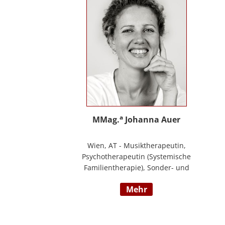
Ihre Schwerpunkte sind Pflegeausbildung
und Fortbildungen u.a. zu
Demenz/gerontopsychiatrischen Themen,
Qualitätsmanagement sowie Inhalte an
der Schnittstelle zur Eingliederungshilfe
(professioneller Umgang mit Menschen
mit Behinderung).
a
MMag.
Johanna Auer
Wien, AT - Musiktherapeutin,
Psychotherapeutin (Systemische
Familientherapie), Sonder- und
Heilpädagogin. Lehrtätigkeit an der
mehr
Universität für Musik und darstellende
Kunst Wien am Institut für Musiktherapie.
Langjährige Erfahrung im klinisch
psychiatrischen Bereich mit Jugendlichen,