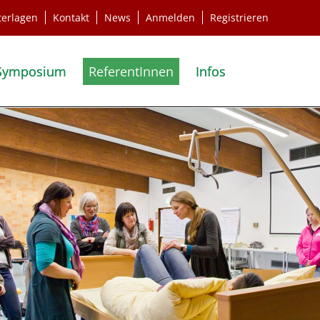
terlagen
Kontakt
News
Anmelden
Registrieren
Symposium
ReferentInnen
Infos