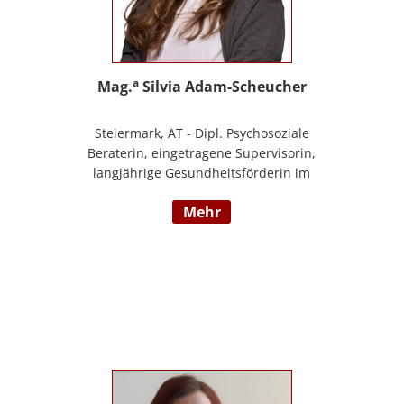
a
Mag.
Silvia Adam-Scheucher
Steiermark, AT - Dipl. Psychosoziale
Beraterin, eingetragene Supervisorin,
langjährige Gesundheitsförderin im
Gesunden Kindergarten (Styria vitalis/
mehr
ÖGK), Zertifizierte Yoga-Lehrerin,
Evolutionspädagogin und Lernberaterin
P.P., Juristin, Beraterin im BfP – Beratung
für PädagogInnen Steiermark