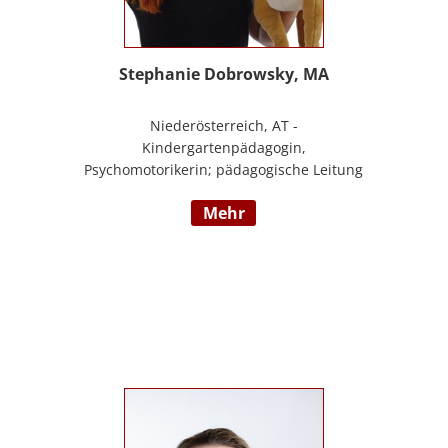
Stephanie Dobrowsky, MA
Niederösterreich, AT -
Kindergartenpädagogin,
Psychomotorikerin; pädagogische Leitung
eines 6gruppigen Kindergartens;
mehr
Praxislehrerin an der BAFEP, Dozentin an
der Universität Diploma, Gründerin „Die
pädagogische Wunderwerkstatt“, Leitung
eines Eltern-Kind-Zentrum