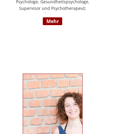
Psychologe, Gesundheitspsychologe,
Supervisor und Psychotherapeut;
Vorsitzender der ÖDBT; Wissenschaftlicher
mehr
und therapeutischer Leiter der
Psychotherapie Ambulanz Wien;
Lehrtherapeut für Verhaltenstherapie;
Dozent am ICM Krems, Donauuni Krems,
SFU; Vortragstätigkeit für AAP, LAK,
GESPAG u.a.