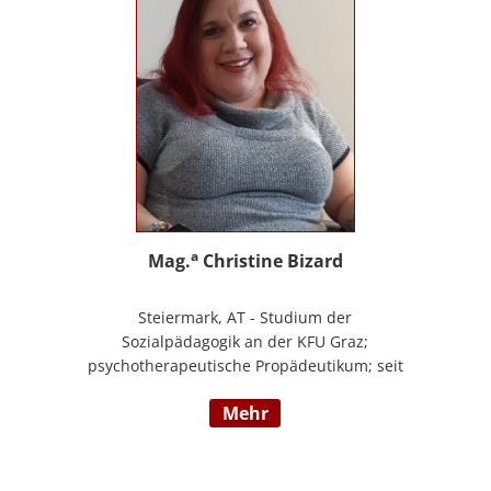
a
Mag.
Christine Bizard
Steiermark, AT - Studium der
Sozialpädagogik an der KFU Graz;
psychotherapeutische Propädeutikum; seit
2010 in einem Angestelltenverhältnis im
mehr
Bereich der Arbeitsintegration von
Jugendlichen und jungen Erwachsenen;
Zusatzausbildungen in Traumapädagogik
und traumazentrierten Fachberatung