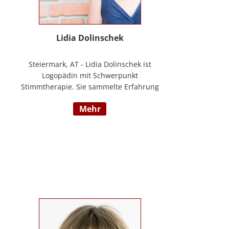
Lidia Dolinschek
Steiermark, AT - Lidia Dolinschek ist
Logopädin mit Schwerpunkt
Stimmtherapie. Sie sammelte Erfahrung
an der Phoniatrie des LKH Graz und bleibt
mehr
durch Weiterbildungen sowie ihre
Tätigkeit als Sängerin und Sprecherin stets
auf dem neuesten Stand. Seit 2019
arbeitet sie in ihrer Praxis „Stimmzimmer“
und gibt ihr Wissen im Studiengang
Logopädie an der FH Joanneum Graz
weiter. Nähere Informationen finden Sie
unter www.stimmzimmer.at.