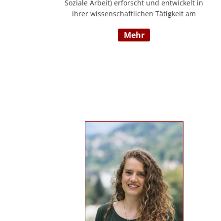
Soziale Arbeit) erforscht und entwickelt in
ihrer wissenschaftlichen Tätigkeit am
Institut für E-Beratung der Technischen
mehr
Hochschule Nürnberg gemeinsam mit
Praxispartnern innovative Ansätze für den
gemeinwohlorientierten Einsatz von
Künstlicher Intelligenz in der Sozialen
Arbeit und der psychosozialen Beratung.