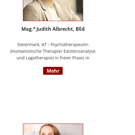
a
Mag.
Judith Albrecht, BEd
Steiermark, AT - Psychotherapeutin
(Humanistische Therapie/ Existenzanalyse
und Logotherapie) in freier Praxis in
Knittelfeld, in Graz und für das BFP
mehr
Steiermark, umfangreiche
Berufserfahrung als Lehrerin und Schul-
(cluster)leiterin für Primarstufe,
Mittelschule und Sonderpädagogik
(Lehramt für Primarstufe und
Sonderpädagogik), Mitautorin des
Trainings ELLA – ein Training zur
Förderung sozial-/ emotionaler
Kompetenzen, Lehrtätigkeit in der Aus-
und Weiterbildung an der PPH Steiermark,