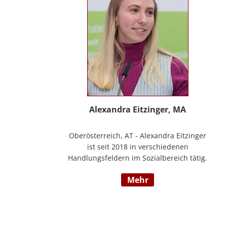
Alexandra Eitzinger, MA
Oberösterreich, AT - Alexandra Eitzinger
ist seit 2018 in verschiedenen
Handlungsfeldern im Sozialbereich tätig.
Aufbauend auf dem Studium der Sozialen
mehr
Arbeit erfolgte ein Masterstudium im
Bereich Sozialwirtschaft mit Fokus auf
Mitarbeiter*innenbindung in der
stationären Behindertenarbeit. Seit 2024
ist sie Deeskalationstrainerin nach