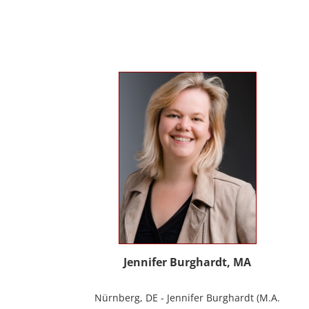
Erwachsenen und Menschen mit
Behinderung. Seit 2012 in eigener Praxis
tätig als Musik- und Psychotherapeutin
und Supervisorin. Gründerin und Mitglied
des Arbeitskreises Musiktherapie für
Menschen mit Behinderungen. Diverse
Workshop und Vortragstätigkeiten.
Homepage: www.johannaauer.at
Jennifer Burghardt, MA
Nürnberg, DE - Jennifer Burghardt (M.A.