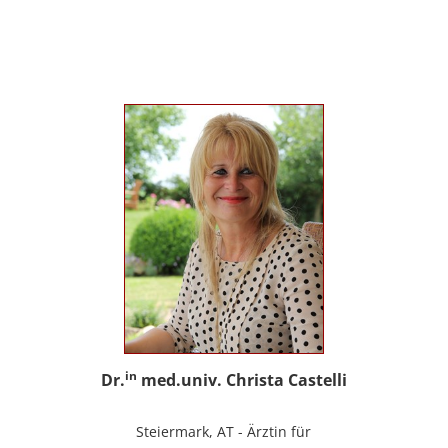
sowie Trainerin für Deutsch als
Fremdsprache / Deutsch als Zweitsprache;
selbstständige Tätigkeit als psychosoziale
Beraterin; www.psychosoziale-beratung-
graz.at
in
Dr.
med.univ. Christa Castelli
Steiermark, AT - Ärztin für