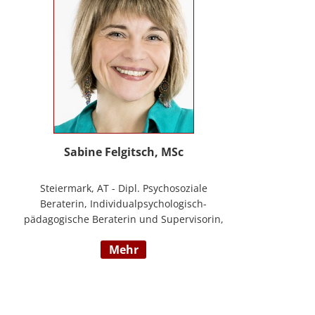
Sabine Felgitsch, MSc
Steiermark, AT - Dipl. Psychosoziale
Beraterin, Individualpsychologisch-
pädagogische Beraterin und Supervisorin,
Schwerpunkte: Erziehung, Beziehung,
mehr
Demokratisches Lernen, Burnout
Prävention, Resilienz; www.felgitsch.at /
Foto: Susanne Posch