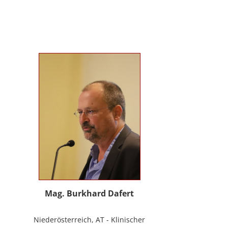
Evolutionspädagogik, Sensomotorischen
Integration, uvm.) ist es mir gelungen, die
3B-Methode® zu entwickeln, die ich nun
in meinem Bildungszentrum mit großer
Freude weitergebe.
Mag. Burkhard Dafert
Niederösterreich, AT - Klinischer