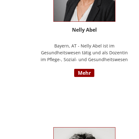
Nelly Abel
Bayern, AT - Nelly Abel ist im
Gesundheitswesen tätig und als Dozentin
im Pflege-, Sozial- und Gesundheitswesen
aktiv (seit 09/2022 hauptberuflich
mehr
selbstständig). Sie ist examinierte
Altenpflegerin, verfügt über
Auslandserfahrung in Luxemburg und hat
einen Bachelorabschluss in „ Management
und Expertise im Pflege- und
Gesundheitswesen“. Zudem war sie u. a.
als Pflegedienstleitung, stellv.
Einrichtungsleitung und
Qualitätsmanagementbeauftragte in
stationären und ambulanten Settings tätig.