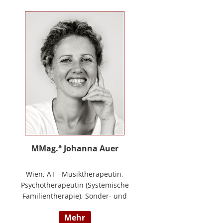
Training zur Förderung sozial-/
emotionaler Kompetenzen,
Lehrtätigkeit in der Aus- und
Weiterbildung an der PPH
Steiermark, Masterstudium Child
development –
Entwicklungsförderung für Kinder
und Jugendliche, S.A.F.E Mentorin
und B.A.S.E Gruppenleiterin (Karl
Heinz Brisch), Rainbows
Gruppenleiterin;
www.psychotherapie-albrecht.at
a
MMag.
Johanna Auer
Wien, AT - Musiktherapeutin,
Psychotherapeutin (Systemische
Familientherapie), Sonder- und
Heilpädagogin. Lehrtätigkeit an der
mehr
Universität für Musik und