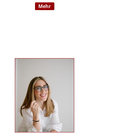
mehr
Wahrnehmungsauffälligkeiten und
Verhaltensschwierigkeiten) SI-
Lehrtherapeutin/GSIÖ mit
internationaler Lehrtätigkeit an
diversen Institutionen und
Universitäten Systemische
Supervisorin/Coach Studium der
sensorischen Integration nach Dr.
Jean Ayres an der University of
Southern California, Los Angeles,
USA und SI-Ausbildung in Wien
Ausbildung nach TEACCH Studium
der Beratungswissenschaften und
Management sozialer Systeme