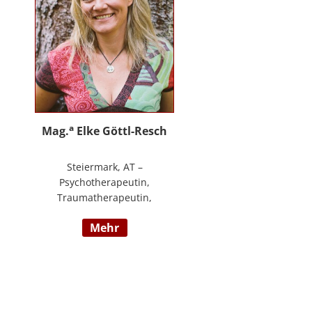
an.
a
Mag.
Elke Göttl-Resch
Steiermark, AT –
Psychotherapeutin,
Traumatherapeutin,
Körpertherapeutin,
mehr
NeuroDeeskaltions Trainerin und
Ausbildnerin, Geschäftsführerin
von ressourcenreich. Meine
Aufgabe ist es Menschen so zu
begegnen, dass sie in Kontakt mit
ihrem heilen Wesen kommen. Ich