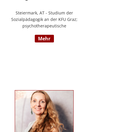
Steiermark, AT - Studium der
Sozialpädagogik an der KFU Graz;
psychotherapeutische
Propädeutikum; seit 2010 in einem
mehr
Angestelltenverhältnis im Bereich
der Arbeitsintegration von
Jugendlichen und jungen
Erwachsenen; Zusatzausbildungen
in Traumapädagogik und
traumazentrierten Fachberatung
sowie Trainerin für Deutsch als
Fremdsprache / Deutsch als
Zweitsprache; selbstständige
Tätigkeit als psychosoziale
Beraterin; www.psychosoziale-
beratung-graz.at