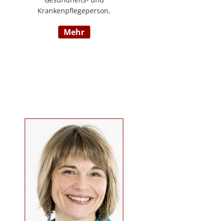
Krankenpflegeperson,
Diplomsozialbetreuerin
mehr
Behindertenarbeit. Mehrjährige
Berufserfahrung im
Behindertenbereich (Wohnbereich,
Tagesstruktur, Mobile Dienste)
https://www.pflegedeutsch.at/