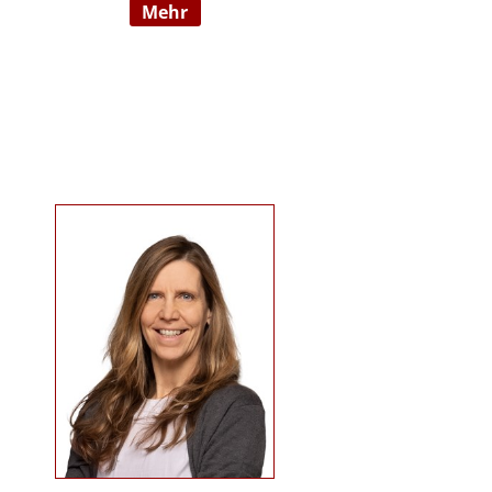
mehr
09/2022 hauptberuflich
selbstständig). Sie ist examinierte
Altenpflegerin, verfügt über
Auslandserfahrung in Luxemburg
und hat einen Bachelorabschluss
in „ Management und Expertise im
Pflege- und Gesundheitswesen“.
Zudem war sie u. a. als
Pflegedienstleitung, stellv.
Einrichtungsleitung und
Qualitätsmanagementbeauftragte
in stationären und ambulanten
Settings tätig. Ihre Schwerpunkte
sind Pflegeausbildung und
Fortbildungen u.a. zu
Demenz/gerontopsychiatrischen
Themen, Qualitätsmanagement
sowie Inhalte an der Schnittstelle
zur Eingliederungshilfe
(professioneller Umgang mit