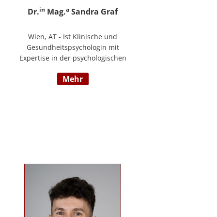
in
a
Dr.
Mag.
Sandra Graf
Wien, AT - Ist Klinische und
Gesundheitspsychologin mit
Expertise in der psychologischen
Diagnostik und klinischen
mehr
Supervision, mit einem
Schwerpunkt auf neurologische
Entwicklungsstörungen,
einschließlich Autismus-Spektrum-
Störungen und ADHS. Neben ihrer
klinischen Tätigkeit ist sie Dozentin
im Bereich der klinischen und
Neuropsychologie.