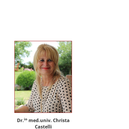
gemeinsam mit Praxispartnern
innovative Ansätze für den
gemeinwohlorientierten Einsatz
von Künstlicher Intelligenz in der
Sozialen Arbeit und der
psychosozialen Beratung.
in
Dr.
med.univ. Christa
Castelli