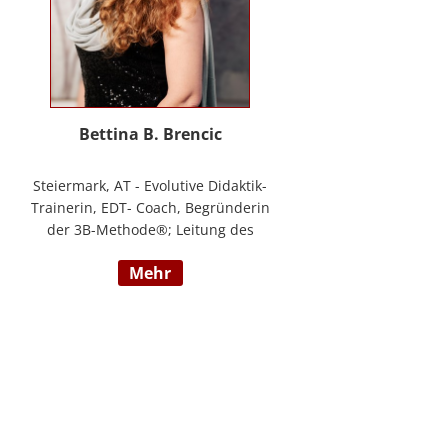
Bettina B. Brencic
Steiermark, AT - Evolutive Didaktik-
Trainerin, EDT- Coach, Begründerin
der 3B-Methode®; Leitung des
Ausbildungszentrum Bettina
mehr
Brencic Nach mehr als 10 Jahren
praktischer Erfahrung in vielen
Einzel- und Gruppentrainings und
mit verschiedensten Methoden
und theoretischen Konzepten (z.B.
Evolutionspädagogik,
Sensomotorischen Integration,
uvm.) ist es mir gelungen, die 3B-