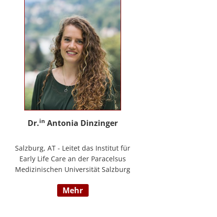
in
Dr.
Antonia Dinzinger
Salzburg, AT - Leitet das Institut für
Early Life Care an der Paracelsus
Medizinischen Universität Salzburg
und beschäftigt sich
mehr
wissenschaftlich mit der sozio-
kognitiven und sozioemotionalen
Entwicklung im Kleinkind- und