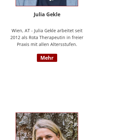
Julia Gekle
Wien, AT - Julia Gekle arbeitet seit
2012 als Rota Therapeutin in freier
Praxis mit allen Altersstufen.
Anfangs noch in Kombination mit
mehr
dem Ursprungsberuf der
Heilmassage, hat Sie sich seit
einigen Jahren rein der Rota
Therapie verschrieben. Im Laufe
der Zeit durfte Sie so einer Vielzahl
an Kindern helfen ihr angelegtes
Potential zu entfalten. Die Rota
Gesamtausbildung absolvierte sie
bei der Begründerin Doris Bartel.
Als diplomierte Lehrtherapeutin
bietet Sie außerdem zertifizierte
Fortbildungen in Rota-Prophylaxe