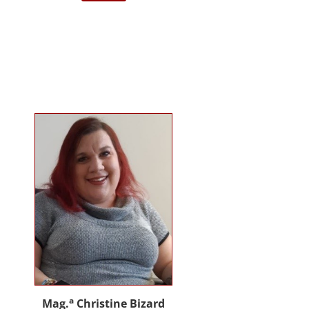
darstellende Kunst Wien am
Institut für Musiktherapie.
Langjährige Erfahrung im klinisch
psychiatrischen Bereich mit
Jugendlichen, Erwachsenen und
Menschen mit Behinderung. Seit
2012 in eigener Praxis tätig als
Musik- und Psychotherapeutin und
Supervisorin. Gründerin und
Mitglied des Arbeitskreises
Musiktherapie für Menschen mit
Behinderungen. Diverse Workshop
und Vortragstätigkeiten.
Homepage: www.johannaauer.at
a
Mag.
Christine Bizard