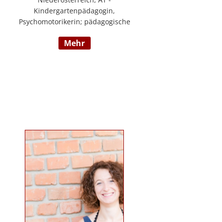
Kindergartenpädagogin,
Psychomotorikerin; pädagogische
Leitung eines 6gruppigen
mehr
Kindergartens; Praxislehrerin an
der BAFEP, Dozentin an der
Universität Diploma, Gründerin
„Die pädagogische
Wunderwerkstatt“, Leitung eines
Eltern-Kind-Zentrum