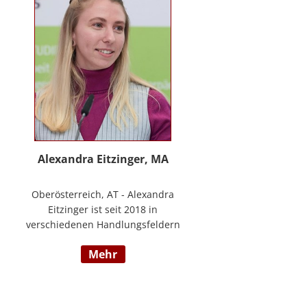
www.stimmzimmer.at.
Alexandra Eitzinger, MA
Oberösterreich, AT - Alexandra
Eitzinger ist seit 2018 in
verschiedenen Handlungsfeldern
im Sozialbereich tätig. Aufbauend
mehr
auf dem Studium der Sozialen
Arbeit erfolgte ein Masterstudium
im Bereich Sozialwirtschaft mit
Fokus auf