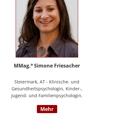
a
MMag.
Simone Friesacher
Steiermark, AT - Klinische- und
Gesundheitspsychologin, Kinder-,
Jugend- und Familienpsychologin,
Traumatherapeutin, Zert. Skills -
mehr
Trainerin (nach DBT),
Notfallpsychologin, Erziehungs-
und Bildungswissenschafterin,
Arbeits- und
Organisationspsychologin,