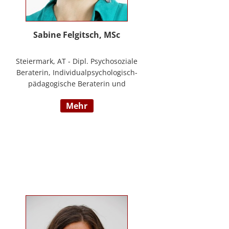
Sabine Felgitsch, MSc
Steiermark, AT - Dipl. Psychosoziale
Beraterin, Individualpsychologisch-
pädagogische Beraterin und
Supervisorin, Schwerpunkte:
mehr
Erziehung, Beziehung,
Demokratisches Lernen, Burnout
Prävention, Resilienz;
www.felgitsch.at / Foto: Susanne
Posch