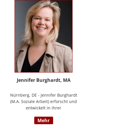
Methode® zu entwickeln, die ich
nun in meinem Bildungszentrum
mit großer Freude weitergebe.
Jennifer Burghardt, MA
Nürnberg, DE - Jennifer Burghardt
(M.A. Soziale Arbeit) erforscht und
entwickelt in ihrer
wissenschaftlichen Tätigkeit am
mehr
Institut für E-Beratung der
Technischen Hochschule Nürnberg