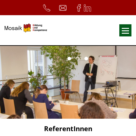
Fortbildungen
Ausbildungen
33. Heilpädagogischer Tag
Symposium
ReferentInnen
Infos
Home
Download
Kursunterlagen
ReferentInnen