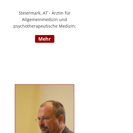
Steiermark, AT - Ärztin für
Allgemeinmedizin und
psychotherapeutische Medizin;
Psychotherapie, Existenzanalyse,
mehr
Traumatherapie; in eigener Praxis
tätig; Lehrgänge in Graz und
Innsbruck zur Thematik Gewalt und
Mobbing, Prävention und
Intervention; Vortrags- und
Seminartätigkeit zu den Themen:
Angst- und
Depressionserkrankungen,
Persönlichkeitsstörungen,
Mobbing, Sexuelle Gewalt und
Burnout, Traumatisierung und
Traumaverarbeitung; www.christa-
lopatka.at