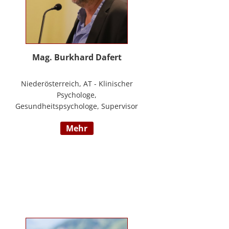
Mag. Burkhard Dafert
Niederösterreich, AT - Klinischer
Psychologe,
Gesundheitspsychologe, Supervisor
und Psychotherapeut; Vorsitzender
mehr
der ÖDBT; Wissenschaftlicher und
therapeutischer Leiter der
Psychotherapie Ambulanz Wien;
Lehrtherapeut für
Verhaltenstherapie; Dozent am ICM
Krems, Donauuni Krems, SFU;
Vortragstätigkeit für AAP, LAK,
GESPAG u.a.