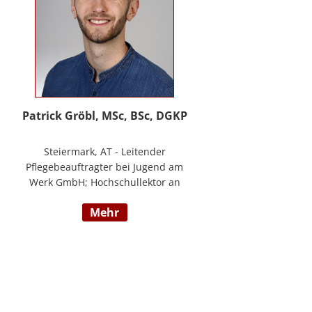
Patrick Gröbl, MSc, BSc, DGKP
Steiermark, AT - Leitender
Pflegebeauftragter bei Jugend am
Werk GmbH; Hochschullektor an
der FH Joanneum; Freiberuflicher
mehr
Vortragender an div.
Bildungsinstituten; Experte für
Gesundheit & Pflege bei
datenkompass GmbH; Bachelor of
Health Science - Gesundheits- und
Krankenpflege; Paramedic -
Notfallmedizin inkl. ACLS, AMLS,