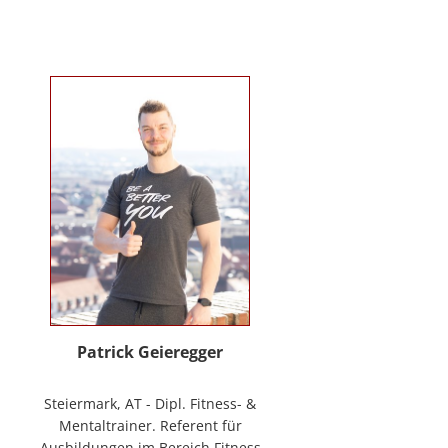
Verhaltenstherapie bei Kindern
und Jugendlichen (in Ausbildung
unter Supervision), tiergestützte
Therapie. Wichtigste berufliche
Arbeitsfelder: Klinische- und
Gesundheitspsychologin in freier
Praxis, Mitarbeiterin bei GO-ON
Suizidprävention Steiermark,
ehem. Schulpsychologin (ÖZPGS) /
Bildungsdirektion für Steiermark,
Psychologische Behandlung &
Beratung (Institut für
Familienförderung und in freier
Praxis), Vortragstätigkeiten im
Rahmen der Aus- und Fortbildung
sowie BGF im psychosozialen
Patrick Geieregger
Kontext. In freier Praxis:
www.psychologin-friesacher.at,
Steiermark, AT - Dipl. Fitness- &
www.teamfrei.webnode.at
Mentaltrainer. Referent für
Ausbildungen im Bereich Fitness