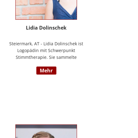
Lidia Dolinschek
Steiermark, AT - Lidia Dolinschek ist
Logopädin mit Schwerpunkt
Stimmtherapie. Sie sammelte
Erfahrung an der Phoniatrie des
mehr
LKH Graz und bleibt durch
Weiterbildungen sowie ihre
Tätigkeit als Sängerin und
Sprecherin stets auf dem neuesten
Stand. Seit 2019 arbeitet sie in
ihrer Praxis „Stimmzimmer“ und
gibt ihr Wissen im Studiengang
Logopädie an der FH Joanneum
Graz weiter. Nähere Informationen
finden Sie unter