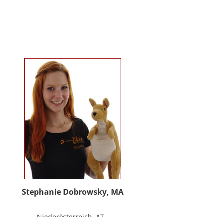
Kindergartenalter. Sie ist Klinische-
und Gesundheitspsychologin,
Psychotherapeutin für
Logotherapie und Existenzanalyse
und unterrichtet ‚Achtsamkeit’ am
Fachbereich Psychologie der
Universität Salzburg.
https://www.pmu.ac.at/early-life-
care.html
Stephanie Dobrowsky, MA
Niederösterreich, AT -