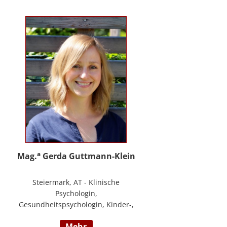
PHTLS; Master of Health Science -
Advanced Nursing Practice -
Pflegeexpertise.
a
Mag.
Gerda Guttmann-Klein
Steiermark, AT - Klinische
Psychologin,
Gesundheitspsychologin, Kinder-,
Jugend- und Familienpsychologin,
mehr
Marte Meo Supervisorin und