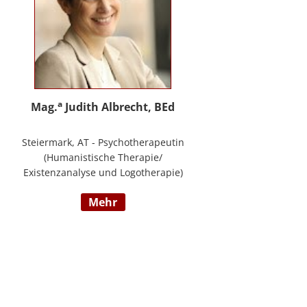
a
Mag.
Judith Albrecht, BEd
Steiermark, AT - Psychotherapeutin
(Humanistische Therapie/
Existenzanalyse und Logotherapie)
in freier Praxis in Knittelfeld, in
mehr
Graz und für das BFP Steiermark,
umfangreiche Berufserfahrung als
Lehrerin und Schul-(cluster)leiterin
für Primarstufe, Mittelschule und
Sonderpädagogik (Lehramt für
Primarstufe und Sonderpädagogik),
Mitautorin des Trainings ELLA – ein