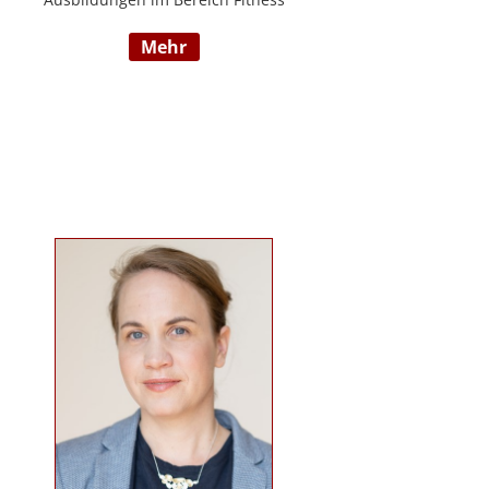
und Mentaltraining an der Flexyfit
mehr
Sports Academy und diversen
Instituten, Betreuer von Seminaren
zum Thema gesunder
Lebensweise, Trainer für
Gruppenkurse und
Personaltrainings.
www.beabetteryou.at