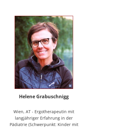
mag Räume öffnen zum Forschen
und Träumen, zum Spüren und
Ordnen. In der
NeuroDeeskalation® schule ich die
Stille im Auge des Taifuns.
Helene Grabuschnigg
Wien, AT - Ergotherapeutin mit
langjähriger Erfahrung in der
Pädiatrie (Schwerpunkt: Kinder mit
frühen Entwicklungsstörungen,