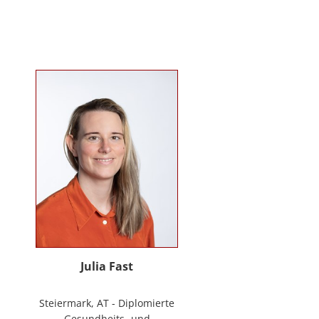
Mitarbeiter*innenbindung in der
stationären Behindertenarbeit. Seit
2024 ist sie Deeskalationstrainerin
nach roDeMa® und leitet eine
Stabstelle für Deeskalation in einer
Einrichtung für Menschen mit
psychischen Erkrankungen.
Julia Fast
Steiermark, AT - Diplomierte
Gesundheits- und