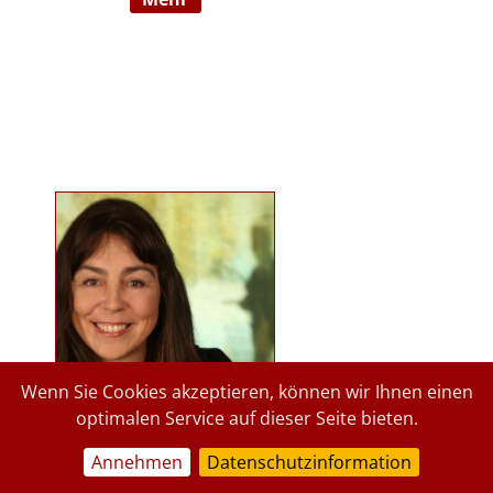
Ausbildnerin in der Marte Meo
Methode. Langjährige
psychologische Tätigkeit im
Kindergartenbereich der Stadt
Graz und des Landes Steiermark.
Lehrbeauftragte an der Privaten
Pädagogischen Hochschule Graz, in
freier Praxis seit 2015. staerkende-
psychologie.at.
Wenn Sie Cookies akzeptieren, können wir Ihnen einen
optimalen Service auf dieser Seite bieten.
Annehmen
Datenschutzinformation
a