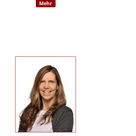
mehr
09/2022 hauptberuflich
selbstständig). Sie ist examinierte
Altenpflegerin, verfügt über
Auslandserfahrung in Luxemburg
und hat einen Bachelorabschluss
in „ Management und Expertise im
Pflege- und Gesundheitswesen“.
Zudem war sie u. a. als
Pflegedienstleitung, stellv.
Einrichtungsleitung und
Qualitätsmanagementbeauftragte
in stationären und ambulanten
Settings tätig. Ihre Schwerpunkte
sind Pflegeausbildung und
Fortbildungen u.a. zu
Demenz/gerontopsychiatrischen
Themen, Qualitätsmanagement
sowie Inhalte an der Schnittstelle
zur Eingliederungshilfe
(professioneller Umgang mit