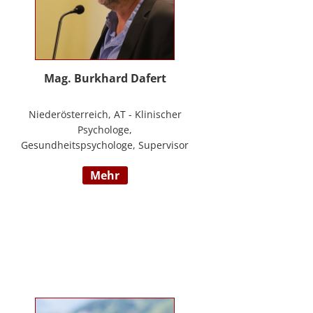
Mag. Burkhard Dafert
Niederösterreich, AT - Klinischer
Psychologe,
Gesundheitspsychologe, Supervisor
und Psychotherapeut; Vorsitzender
mehr
der ÖDBT; Wissenschaftlicher und
therapeutischer Leiter der
Psychotherapie Ambulanz Wien;
Lehrtherapeut für
Verhaltenstherapie; Dozent am ICM
Krems, Donauuni Krems, SFU;
Vortragstätigkeit für AAP, LAK,
GESPAG u.a.