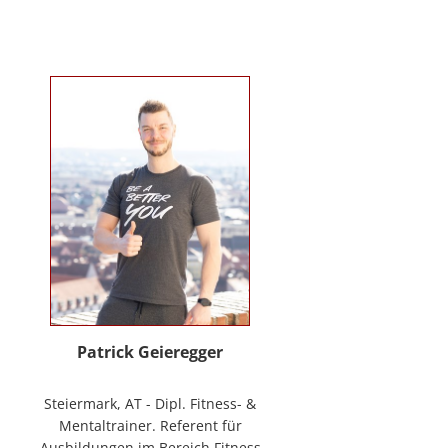
Verhaltenstherapie bei Kindern
und Jugendlichen (in Ausbildung
unter Supervision), tiergestützte
Therapie. Wichtigste berufliche
Arbeitsfelder: Klinische- und
Gesundheitspsychologin in freier
Praxis, Mitarbeiterin bei GO-ON
Suizidprävention Steiermark,
ehem. Schulpsychologin (ÖZPGS) /
Bildungsdirektion für Steiermark,
Psychologische Behandlung &
Beratung (Institut für
Familienförderung und in freier
Praxis), Vortragstätigkeiten im
Rahmen der Aus- und Fortbildung
sowie BGF im psychosozialen
Patrick Geieregger
Kontext. In freier Praxis:
www.psychologin-friesacher.at,
Steiermark, AT - Dipl. Fitness- &
www.teamfrei.webnode.at
Mentaltrainer. Referent für
Ausbildungen im Bereich Fitness