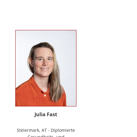
Mitarbeiter*innenbindung in der
stationären Behindertenarbeit. Seit
2024 ist sie Deeskalationstrainerin
nach roDeMa® und leitet eine
Stabstelle für Deeskalation in einer
Einrichtung für Menschen mit
psychischen Erkrankungen.
Julia Fast
Steiermark, AT - Diplomierte
Gesundheits- und