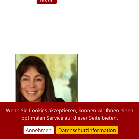
Ausbildnerin in der Marte Meo
Methode. Langjährige
psychologische Tätigkeit im
Kindergartenbereich der Stadt
Graz und des Landes Steiermark.
Lehrbeauftragte an der Privaten
Pädagogischen Hochschule Graz, in
freier Praxis seit 2015. staerkende-
psychologie.at.
Wenn Sie Cookies akzeptieren, können wir Ihnen einen
optimalen Service auf dieser Seite bieten.
Annehmen
Datenschutzinformation
a