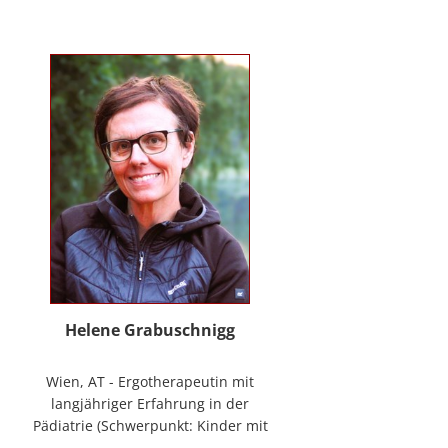
mag Räume öffnen zum Forschen
und Träumen, zum Spüren und
Ordnen. In der
NeuroDeeskalation® schule ich die
Stille im Auge des Taifuns.
Helene Grabuschnigg
Wien, AT - Ergotherapeutin mit
langjähriger Erfahrung in der
Pädiatrie (Schwerpunkt: Kinder mit
frühen Entwicklungsstörungen,