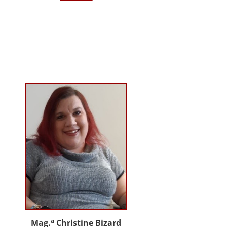
darstellende Kunst Wien am
Institut für Musiktherapie.
Langjährige Erfahrung im klinisch
psychiatrischen Bereich mit
Jugendlichen, Erwachsenen und
Menschen mit Behinderung. Seit
2012 in eigener Praxis tätig als
Musik- und Psychotherapeutin und
Supervisorin. Gründerin und
Mitglied des Arbeitskreises
Musiktherapie für Menschen mit
Behinderungen. Diverse Workshop
und Vortragstätigkeiten.
Homepage: www.johannaauer.at
a
Mag.
Christine Bizard