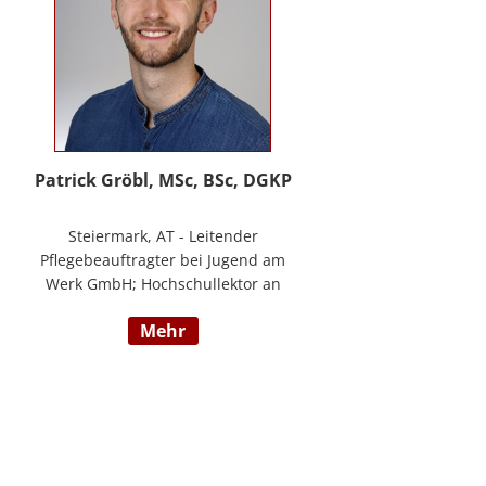
Patrick Gröbl, MSc, BSc, DGKP
Steiermark, AT - Leitender
Pflegebeauftragter bei Jugend am
Werk GmbH; Hochschullektor an
der FH Joanneum; Freiberuflicher
mehr
Vortragender an div.
Bildungsinstituten; Experte für
Gesundheit & Pflege bei
datenkompass GmbH; Bachelor of
Health Science - Gesundheits- und
Krankenpflege; Paramedic -
Notfallmedizin inkl. ACLS, AMLS,