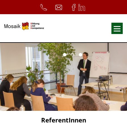
Fortbildungen
Ausbildungen
33. Heilpädagogischer Tag
Symposium
ReferentInnen
Infos
Home
Download
Kursunterlagen
ReferentInnen