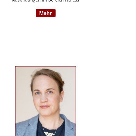
und Mentaltraining an der Flexyfit
mehr
Sports Academy und diversen
Instituten, Betreuer von Seminaren
zum Thema gesunder
Lebensweise, Trainer für
Gruppenkurse und
Personaltrainings.
www.beabetteryou.at