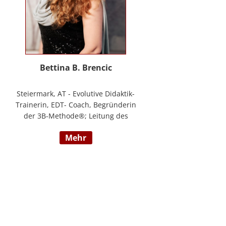
Bettina B. Brencic
Steiermark, AT - Evolutive Didaktik-
Trainerin, EDT- Coach, Begründerin
der 3B-Methode®; Leitung des
Ausbildungszentrum Bettina
mehr
Brencic Nach mehr als 10 Jahren
praktischer Erfahrung in vielen
Einzel- und Gruppentrainings und
mit verschiedensten Methoden
und theoretischen Konzepten (z.B.
Evolutionspädagogik,
Sensomotorischen Integration,
uvm.) ist es mir gelungen, die 3B-