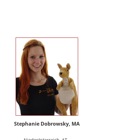
Kindergartenalter. Sie ist Klinische-
und Gesundheitspsychologin,
Psychotherapeutin für
Logotherapie und Existenzanalyse
und unterrichtet ‚Achtsamkeit’ am
Fachbereich Psychologie der
Universität Salzburg.
https://www.pmu.ac.at/early-life-
care.html
Stephanie Dobrowsky, MA
Niederösterreich, AT -