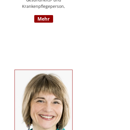
Krankenpflegeperson,
Diplomsozialbetreuerin
mehr
Behindertenarbeit. Mehrjährige
Berufserfahrung im
Behindertenbereich (Wohnbereich,
Tagesstruktur, Mobile Dienste)
https://www.pflegedeutsch.at/