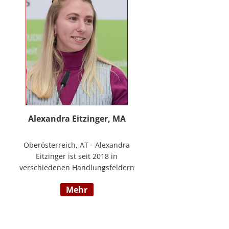
www.stimmzimmer.at.
Alexandra Eitzinger, MA
Oberösterreich, AT - Alexandra
Eitzinger ist seit 2018 in
verschiedenen Handlungsfeldern
im Sozialbereich tätig. Aufbauend
mehr
auf dem Studium der Sozialen
Arbeit erfolgte ein Masterstudium
im Bereich Sozialwirtschaft mit
Fokus auf