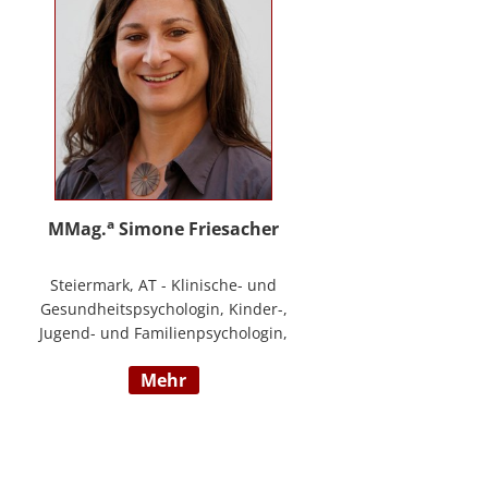
a
MMag.
Simone Friesacher
Steiermark, AT - Klinische- und
Gesundheitspsychologin, Kinder-,
Jugend- und Familienpsychologin,
Traumatherapeutin, Zert. Skills -
mehr
Trainerin (nach DBT),
Notfallpsychologin, Erziehungs-
und Bildungswissenschafterin,
Arbeits- und
Organisationspsychologin,