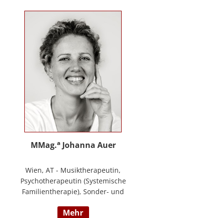
Training zur Förderung sozial-/
emotionaler Kompetenzen,
Lehrtätigkeit in der Aus- und
Weiterbildung an der PPH
Steiermark, Masterstudium Child
development –
Entwicklungsförderung für Kinder
und Jugendliche, S.A.F.E Mentorin
und B.A.S.E Gruppenleiterin (Karl
Heinz Brisch), Rainbows
Gruppenleiterin;
www.psychotherapie-albrecht.at
a
MMag.
Johanna Auer
Wien, AT - Musiktherapeutin,
Psychotherapeutin (Systemische
Familientherapie), Sonder- und
Heilpädagogin. Lehrtätigkeit an der
mehr
Universität für Musik und