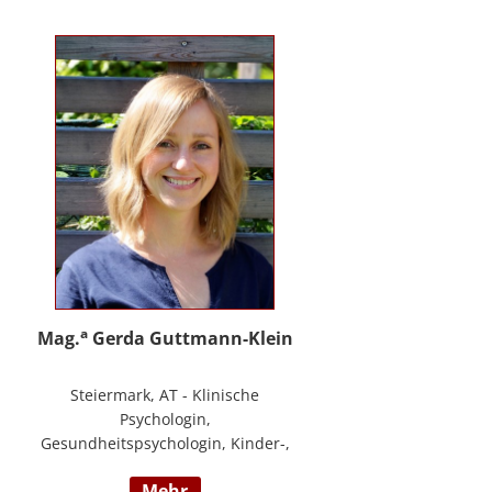
PHTLS; Master of Health Science -
Advanced Nursing Practice -
Pflegeexpertise.
a
Mag.
Gerda Guttmann-Klein
Steiermark, AT - Klinische
Psychologin,
Gesundheitspsychologin, Kinder-,
Jugend- und Familienpsychologin,
mehr
Marte Meo Supervisorin und