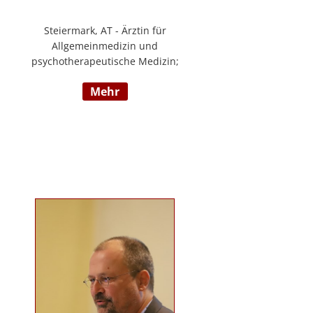
Steiermark, AT - Ärztin für
Allgemeinmedizin und
psychotherapeutische Medizin;
Psychotherapie, Existenzanalyse,
mehr
Traumatherapie; in eigener Praxis
tätig; Lehrgänge in Graz und
Innsbruck zur Thematik Gewalt und
Mobbing, Prävention und
Intervention; Vortrags- und
Seminartätigkeit zu den Themen:
Angst- und
Depressionserkrankungen,
Persönlichkeitsstörungen,
Mobbing, Sexuelle Gewalt und
Burnout, Traumatisierung und
Traumaverarbeitung; www.christa-
lopatka.at