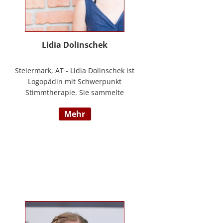
Lidia Dolinschek
Steiermark, AT - Lidia Dolinschek ist
Logopädin mit Schwerpunkt
Stimmtherapie. Sie sammelte
Erfahrung an der Phoniatrie des
mehr
LKH Graz und bleibt durch
Weiterbildungen sowie ihre
Tätigkeit als Sängerin und
Sprecherin stets auf dem neuesten
Stand. Seit 2019 arbeitet sie in
ihrer Praxis „Stimmzimmer“ und
gibt ihr Wissen im Studiengang
Logopädie an der FH Joanneum
Graz weiter. Nähere Informationen
finden Sie unter