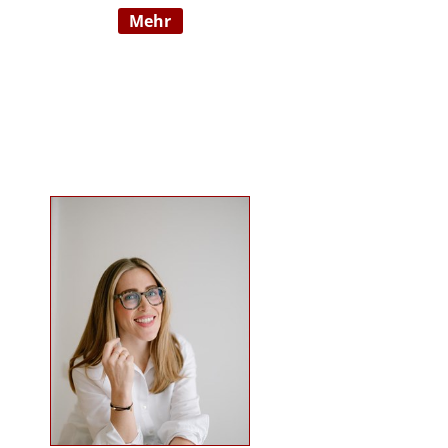
mehr
Wahrnehmungsauffälligkeiten und
Verhaltensschwierigkeiten) SI-
Lehrtherapeutin/GSIÖ mit
internationaler Lehrtätigkeit an
diversen Institutionen und
Universitäten Systemische
Supervisorin/Coach Studium der
sensorischen Integration nach Dr.
Jean Ayres an der University of
Southern California, Los Angeles,
USA und SI-Ausbildung in Wien
Ausbildung nach TEACCH Studium
der Beratungswissenschaften und
Management sozialer Systeme