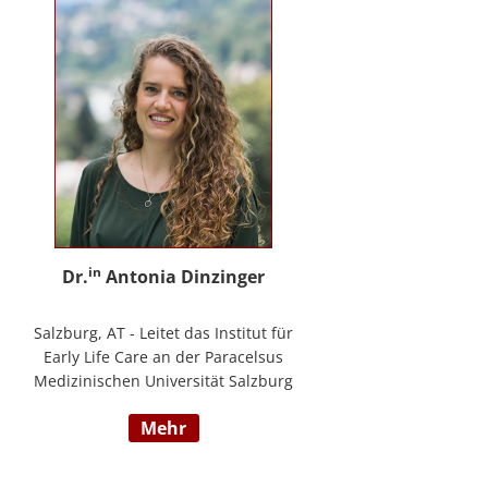
in
Dr.
Antonia Dinzinger
Salzburg, AT - Leitet das Institut für
Early Life Care an der Paracelsus
Medizinischen Universität Salzburg
und beschäftigt sich
mehr
wissenschaftlich mit der sozio-
kognitiven und sozioemotionalen
Entwicklung im Kleinkind- und