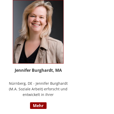
Methode® zu entwickeln, die ich
nun in meinem Bildungszentrum
mit großer Freude weitergebe.
Jennifer Burghardt, MA
Nürnberg, DE - Jennifer Burghardt
(M.A. Soziale Arbeit) erforscht und
entwickelt in ihrer
wissenschaftlichen Tätigkeit am
mehr
Institut für E-Beratung der
Technischen Hochschule Nürnberg