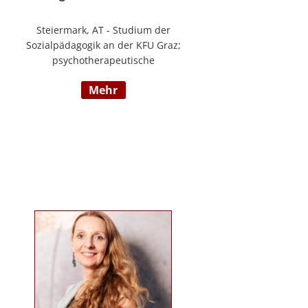
Steiermark, AT - Studium der
Sozialpädagogik an der KFU Graz;
psychotherapeutische
Propädeutikum; seit 2010 in einem
mehr
Angestelltenverhältnis im Bereich
der Arbeitsintegration von
Jugendlichen und jungen
Erwachsenen; Zusatzausbildungen
in Traumapädagogik und
traumazentrierten Fachberatung
sowie Trainerin für Deutsch als
Fremdsprache / Deutsch als
Zweitsprache; selbstständige
Tätigkeit als psychosoziale
Beraterin; www.psychosoziale-
beratung-graz.at