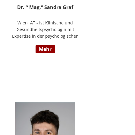
in
a
Dr.
Mag.
Sandra Graf
Wien, AT - Ist Klinische und
Gesundheitspsychologin mit
Expertise in der psychologischen
Diagnostik und klinischen
mehr
Supervision, mit einem
Schwerpunkt auf neurologische
Entwicklungsstörungen,
einschließlich Autismus-Spektrum-
Störungen und ADHS. Neben ihrer
klinischen Tätigkeit ist sie Dozentin
im Bereich der klinischen und
Neuropsychologie.