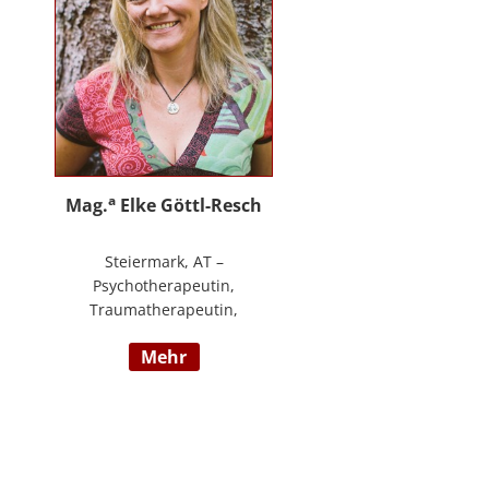
an.
a
Mag.
Elke Göttl-Resch
Steiermark, AT –
Psychotherapeutin,
Traumatherapeutin,
Körpertherapeutin,
mehr
NeuroDeeskaltions Trainerin und
Ausbildnerin, Geschäftsführerin
von ressourcenreich. Meine
Aufgabe ist es Menschen so zu
begegnen, dass sie in Kontakt mit
ihrem heilen Wesen kommen. Ich