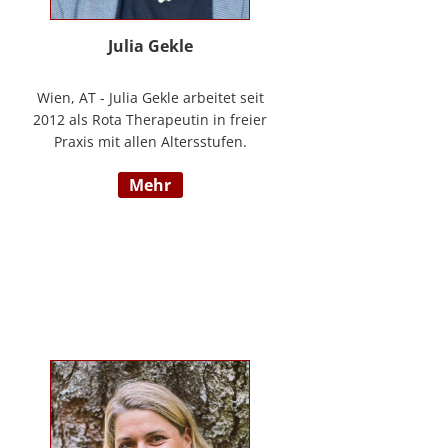
Julia Gekle
Wien, AT - Julia Gekle arbeitet seit
2012 als Rota Therapeutin in freier
Praxis mit allen Altersstufen.
Anfangs noch in Kombination mit
mehr
dem Ursprungsberuf der
Heilmassage, hat Sie sich seit
einigen Jahren rein der Rota
Therapie verschrieben. Im Laufe
der Zeit durfte Sie so einer Vielzahl
an Kindern helfen ihr angelegtes
Potential zu entfalten. Die Rota
Gesamtausbildung absolvierte sie
bei der Begründerin Doris Bartel.
Als diplomierte Lehrtherapeutin
bietet Sie außerdem zertifizierte
Fortbildungen in Rota-Prophylaxe