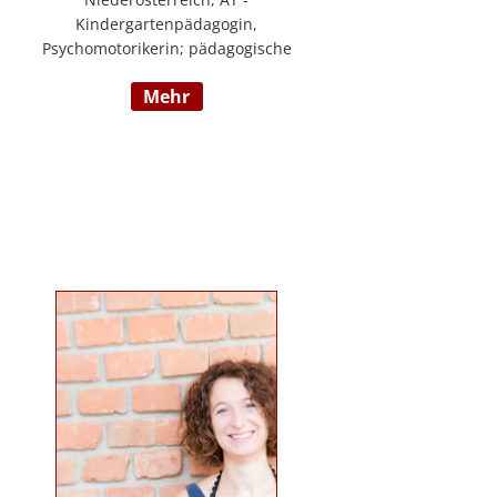
Kindergartenpädagogin,
Psychomotorikerin; pädagogische
Leitung eines 6gruppigen
mehr
Kindergartens; Praxislehrerin an
der BAFEP, Dozentin an der
Universität Diploma, Gründerin
„Die pädagogische
Wunderwerkstatt“, Leitung eines
Eltern-Kind-Zentrum