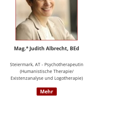
a
Mag.
Judith Albrecht, BEd
Steiermark, AT - Psychotherapeutin
(Humanistische Therapie/
Existenzanalyse und Logotherapie)
in freier Praxis in Knittelfeld, in
mehr
Graz und für das BFP Steiermark,
umfangreiche Berufserfahrung als
Lehrerin und Schul-(cluster)leiterin
für Primarstufe, Mittelschule und
Sonderpädagogik (Lehramt für
Primarstufe und Sonderpädagogik),
Mitautorin des Trainings ELLA – ein