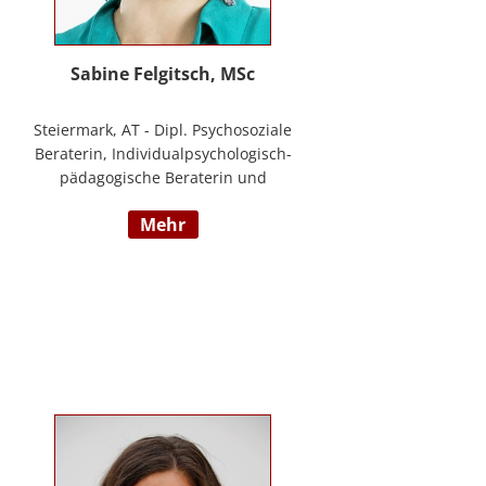
Sabine Felgitsch, MSc
Steiermark, AT - Dipl. Psychosoziale
Beraterin, Individualpsychologisch-
pädagogische Beraterin und
Supervisorin, Schwerpunkte:
mehr
Erziehung, Beziehung,
Demokratisches Lernen, Burnout
Prävention, Resilienz;
www.felgitsch.at / Foto: Susanne
Posch