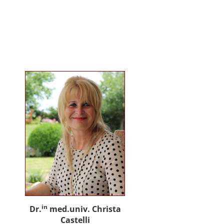
gemeinsam mit Praxispartnern
innovative Ansätze für den
gemeinwohlorientierten Einsatz
von Künstlicher Intelligenz in der
Sozialen Arbeit und der
psychosozialen Beratung.
in
Dr.
med.univ. Christa
Castelli