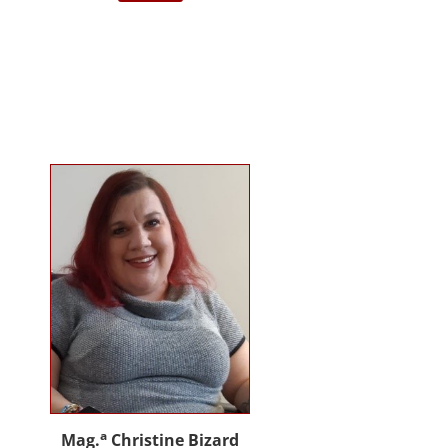
darstellende Kunst Wien am
Institut für Musiktherapie.
Langjährige Erfahrung im klinisch
psychiatrischen Bereich mit
Jugendlichen, Erwachsenen und
Menschen mit Behinderung. Seit
2012 in eigener Praxis tätig als
Musik- und Psychotherapeutin und
Supervisorin. Gründerin und
Mitglied des Arbeitskreises
Musiktherapie für Menschen mit
Behinderungen. Diverse Workshop
und Vortragstätigkeiten.
Homepage: www.johannaauer.at
a
Mag.
Christine Bizard