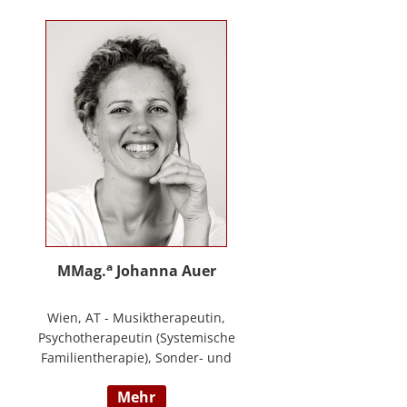
Training zur Förderung sozial-/
emotionaler Kompetenzen,
Lehrtätigkeit in der Aus- und
Weiterbildung an der PPH
Steiermark, Masterstudium Child
development –
Entwicklungsförderung für Kinder
und Jugendliche, S.A.F.E Mentorin
und B.A.S.E Gruppenleiterin (Karl
Heinz Brisch), Rainbows
Gruppenleiterin;
www.psychotherapie-albrecht.at
a
MMag.
Johanna Auer
Wien, AT - Musiktherapeutin,
Psychotherapeutin (Systemische
Familientherapie), Sonder- und
Heilpädagogin. Lehrtätigkeit an der
mehr
Universität für Musik und