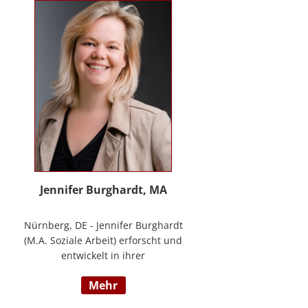
Methode® zu entwickeln, die ich
nun in meinem Bildungszentrum
mit großer Freude weitergebe.
Jennifer Burghardt, MA
Nürnberg, DE - Jennifer Burghardt
(M.A. Soziale Arbeit) erforscht und
entwickelt in ihrer
wissenschaftlichen Tätigkeit am
mehr
Institut für E-Beratung der
Technischen Hochschule Nürnberg