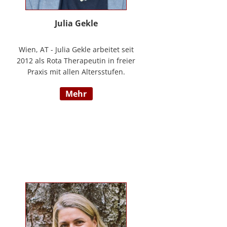
Julia Gekle
Wien, AT - Julia Gekle arbeitet seit
2012 als Rota Therapeutin in freier
Praxis mit allen Altersstufen.
Anfangs noch in Kombination mit
mehr
dem Ursprungsberuf der
Heilmassage, hat Sie sich seit
einigen Jahren rein der Rota
Therapie verschrieben. Im Laufe
der Zeit durfte Sie so einer Vielzahl
an Kindern helfen ihr angelegtes
Potential zu entfalten. Die Rota
Gesamtausbildung absolvierte sie
bei der Begründerin Doris Bartel.
Als diplomierte Lehrtherapeutin
bietet Sie außerdem zertifizierte
Fortbildungen in Rota-Prophylaxe