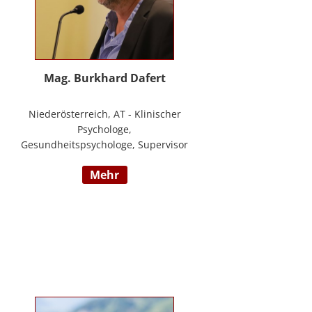
Mag. Burkhard Dafert
Niederösterreich, AT - Klinischer
Psychologe,
Gesundheitspsychologe, Supervisor
und Psychotherapeut; Vorsitzender
mehr
der ÖDBT; Wissenschaftlicher und
therapeutischer Leiter der
Psychotherapie Ambulanz Wien;
Lehrtherapeut für
Verhaltenstherapie; Dozent am ICM
Krems, Donauuni Krems, SFU;
Vortragstätigkeit für AAP, LAK,
GESPAG u.a.