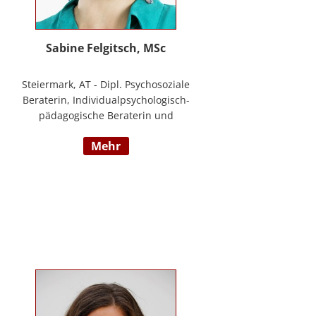
Sabine Felgitsch, MSc
Steiermark, AT - Dipl. Psychosoziale
Beraterin, Individualpsychologisch-
pädagogische Beraterin und
Supervisorin, Schwerpunkte:
mehr
Erziehung, Beziehung,
Demokratisches Lernen, Burnout
Prävention, Resilienz;
www.felgitsch.at / Foto: Susanne
Posch