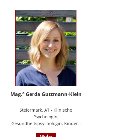
PHTLS; Master of Health Science -
Advanced Nursing Practice -
Pflegeexpertise.
a
Mag.
Gerda Guttmann-Klein
Steiermark, AT - Klinische
Psychologin,
Gesundheitspsychologin, Kinder-,
Jugend- und Familienpsychologin,
mehr
Marte Meo Supervisorin und