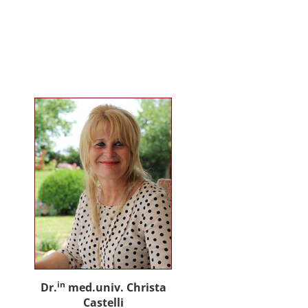
gemeinsam mit Praxispartnern
innovative Ansätze für den
gemeinwohlorientierten Einsatz
von Künstlicher Intelligenz in der
Sozialen Arbeit und der
psychosozialen Beratung.
in
Dr.
med.univ. Christa
Castelli