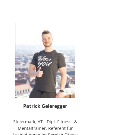
Verhaltenstherapie bei Kindern
und Jugendlichen (in Ausbildung
unter Supervision), tiergestützte
Therapie. Wichtigste berufliche
Arbeitsfelder: Klinische- und
Gesundheitspsychologin in freier
Praxis, Mitarbeiterin bei GO-ON
Suizidprävention Steiermark,
ehem. Schulpsychologin (ÖZPGS) /
Bildungsdirektion für Steiermark,
Psychologische Behandlung &
Beratung (Institut für
Familienförderung und in freier
Praxis), Vortragstätigkeiten im
Rahmen der Aus- und Fortbildung
sowie BGF im psychosozialen
Patrick Geieregger
Kontext. In freier Praxis:
www.psychologin-friesacher.at,
Steiermark, AT - Dipl. Fitness- &
www.teamfrei.webnode.at
Mentaltrainer. Referent für
Ausbildungen im Bereich Fitness