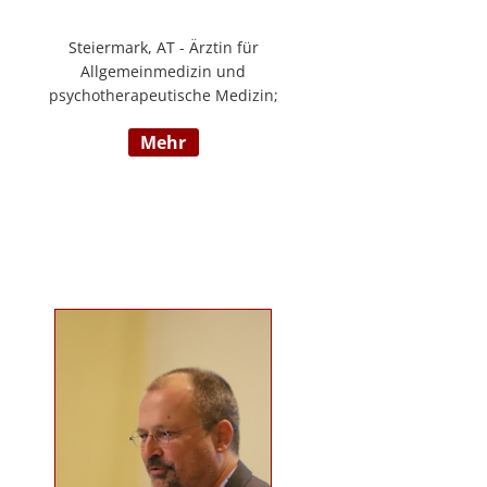
Steiermark, AT - Ärztin für
Allgemeinmedizin und
psychotherapeutische Medizin;
Psychotherapie, Existenzanalyse,
mehr
Traumatherapie; in eigener Praxis
tätig; Lehrgänge in Graz und
Innsbruck zur Thematik Gewalt und
Mobbing, Prävention und
Intervention; Vortrags- und
Seminartätigkeit zu den Themen:
Angst- und
Depressionserkrankungen,
Persönlichkeitsstörungen,
Mobbing, Sexuelle Gewalt und
Burnout, Traumatisierung und
Traumaverarbeitung; www.christa-
lopatka.at