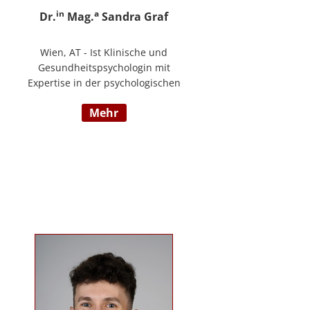
in
a
Dr.
Mag.
Sandra Graf
Wien, AT - Ist Klinische und
Gesundheitspsychologin mit
Expertise in der psychologischen
Diagnostik und klinischen
mehr
Supervision, mit einem
Schwerpunkt auf neurologische
Entwicklungsstörungen,
einschließlich Autismus-Spektrum-
Störungen und ADHS. Neben ihrer
klinischen Tätigkeit ist sie Dozentin
im Bereich der klinischen und
Neuropsychologie.