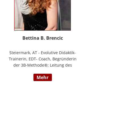
Bettina B. Brencic
Steiermark, AT - Evolutive Didaktik-
Trainerin, EDT- Coach, Begründerin
der 3B-Methode®; Leitung des
Ausbildungszentrum Bettina
mehr
Brencic Nach mehr als 10 Jahren
praktischer Erfahrung in vielen
Einzel- und Gruppentrainings und
mit verschiedensten Methoden
und theoretischen Konzepten (z.B.
Evolutionspädagogik,
Sensomotorischen Integration,
uvm.) ist es mir gelungen, die 3B-