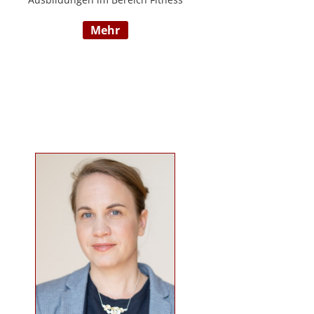
und Mentaltraining an der Flexyfit
mehr
Sports Academy und diversen
Instituten, Betreuer von Seminaren
zum Thema gesunder
Lebensweise, Trainer für
Gruppenkurse und
Personaltrainings.
www.beabetteryou.at