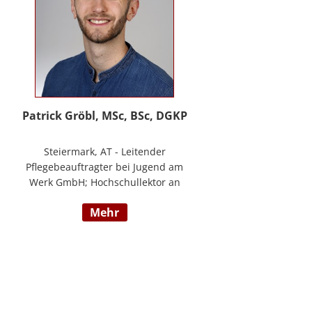
Patrick Gröbl, MSc, BSc, DGKP
Steiermark, AT - Leitender
Pflegebeauftragter bei Jugend am
Werk GmbH; Hochschullektor an
der FH Joanneum; Freiberuflicher
mehr
Vortragender an div.
Bildungsinstituten; Experte für
Gesundheit & Pflege bei
datenkompass GmbH; Bachelor of
Health Science - Gesundheits- und
Krankenpflege; Paramedic -
Notfallmedizin inkl. ACLS, AMLS,