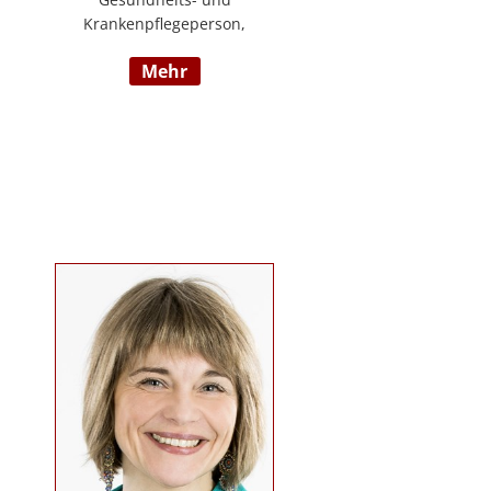
Krankenpflegeperson,
Diplomsozialbetreuerin
mehr
Behindertenarbeit. Mehrjährige
Berufserfahrung im
Behindertenbereich (Wohnbereich,
Tagesstruktur, Mobile Dienste)
https://www.pflegedeutsch.at/