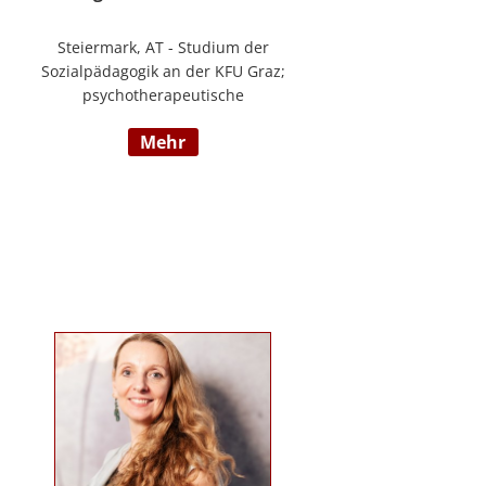
Steiermark, AT - Studium der
Sozialpädagogik an der KFU Graz;
psychotherapeutische
Propädeutikum; seit 2010 in einem
mehr
Angestelltenverhältnis im Bereich
der Arbeitsintegration von
Jugendlichen und jungen
Erwachsenen; Zusatzausbildungen
in Traumapädagogik und
traumazentrierten Fachberatung
sowie Trainerin für Deutsch als
Fremdsprache / Deutsch als
Zweitsprache; selbstständige
Tätigkeit als psychosoziale
Beraterin; www.psychosoziale-
beratung-graz.at