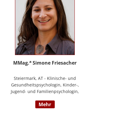
a
MMag.
Simone Friesacher
Steiermark, AT - Klinische- und
Gesundheitspsychologin, Kinder-,
Jugend- und Familienpsychologin,
Traumatherapeutin, Zert. Skills -
mehr
Trainerin (nach DBT),
Notfallpsychologin, Erziehungs-
und Bildungswissenschafterin,
Arbeits- und
Organisationspsychologin,