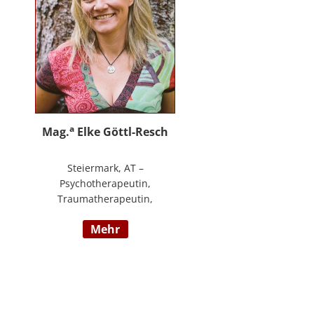
an.
a
Mag.
Elke Göttl-Resch
Steiermark, AT –
Psychotherapeutin,
Traumatherapeutin,
Körpertherapeutin,
mehr
NeuroDeeskaltions Trainerin und
Ausbildnerin, Geschäftsführerin
von ressourcenreich. Meine
Aufgabe ist es Menschen so zu
begegnen, dass sie in Kontakt mit
ihrem heilen Wesen kommen. Ich