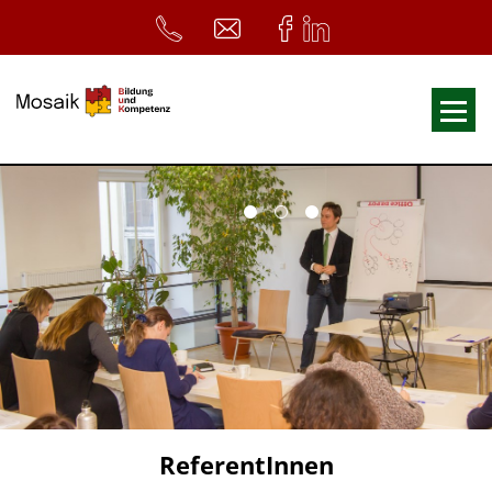
Fortbildungen
Ausbildungen
33. Heilpädagogischer Tag
Symposium
ReferentInnen
Infos
Home
Download
Kursunterlagen
ReferentInnen