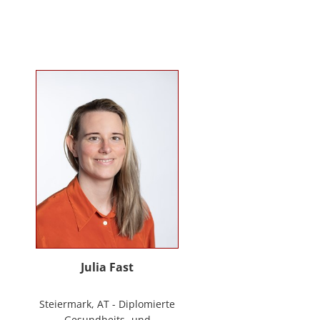
Mitarbeiter*innenbindung in der
stationären Behindertenarbeit. Seit
2024 ist sie Deeskalationstrainerin
nach roDeMa® und leitet eine
Stabstelle für Deeskalation in einer
Einrichtung für Menschen mit
psychischen Erkrankungen.
Julia Fast
Steiermark, AT - Diplomierte
Gesundheits- und