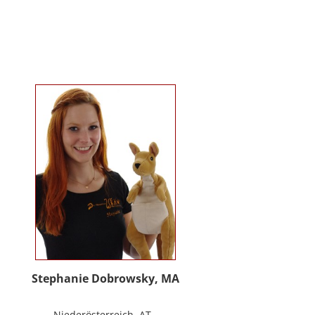
Kindergartenalter. Sie ist Klinische-
und Gesundheitspsychologin,
Psychotherapeutin für
Logotherapie und Existenzanalyse
und unterrichtet ‚Achtsamkeit’ am
Fachbereich Psychologie der
Universität Salzburg.
https://www.pmu.ac.at/early-life-
care.html
Stephanie Dobrowsky, MA
Niederösterreich, AT -