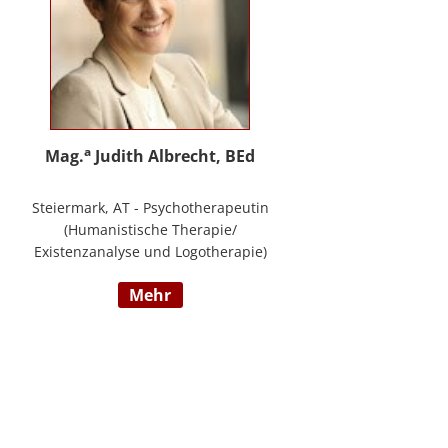
a
Mag.
Judith Albrecht, BEd
Steiermark, AT - Psychotherapeutin
(Humanistische Therapie/
Existenzanalyse und Logotherapie)
in freier Praxis in Knittelfeld, in
mehr
Graz und für das BFP Steiermark,
umfangreiche Berufserfahrung als
Lehrerin und Schul-(cluster)leiterin
für Primarstufe, Mittelschule und
Sonderpädagogik (Lehramt für
Primarstufe und Sonderpädagogik),
Mitautorin des Trainings ELLA – ein