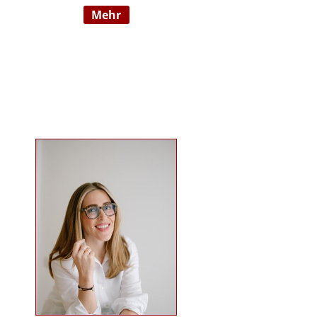
mehr
Wahrnehmungsauffälligkeiten und
Verhaltensschwierigkeiten) SI-
Lehrtherapeutin/GSIÖ mit
internationaler Lehrtätigkeit an
diversen Institutionen und
Universitäten Systemische
Supervisorin/Coach Studium der
sensorischen Integration nach Dr.
Jean Ayres an der University of
Southern California, Los Angeles,
USA und SI-Ausbildung in Wien
Ausbildung nach TEACCH Studium
der Beratungswissenschaften und
Management sozialer Systeme