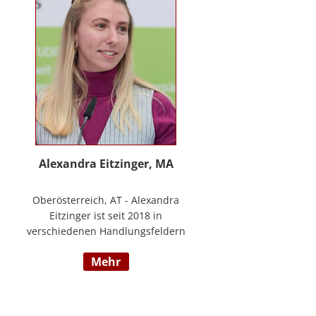
www.stimmzimmer.at.
Alexandra Eitzinger, MA
Oberösterreich, AT - Alexandra
Eitzinger ist seit 2018 in
verschiedenen Handlungsfeldern
im Sozialbereich tätig. Aufbauend
mehr
auf dem Studium der Sozialen
Arbeit erfolgte ein Masterstudium
im Bereich Sozialwirtschaft mit
Fokus auf