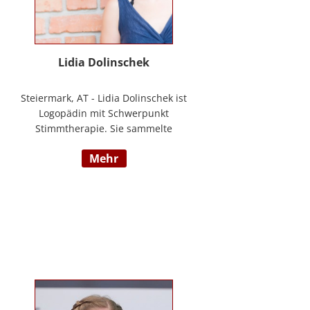
Lidia Dolinschek
Steiermark, AT - Lidia Dolinschek ist
Logopädin mit Schwerpunkt
Stimmtherapie. Sie sammelte
Erfahrung an der Phoniatrie des
mehr
LKH Graz und bleibt durch
Weiterbildungen sowie ihre
Tätigkeit als Sängerin und
Sprecherin stets auf dem neuesten
Stand. Seit 2019 arbeitet sie in
ihrer Praxis „Stimmzimmer“ und
gibt ihr Wissen im Studiengang
Logopädie an der FH Joanneum
Graz weiter. Nähere Informationen
finden Sie unter