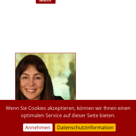
Ausbildnerin in der Marte Meo
Methode. Langjährige
psychologische Tätigkeit im
Kindergartenbereich der Stadt
Graz und des Landes Steiermark.
Lehrbeauftragte an der Privaten
Pädagogischen Hochschule Graz, in
freier Praxis seit 2015. staerkende-
psychologie.at.
Wenn Sie Cookies akzeptieren, können wir Ihnen einen
optimalen Service auf dieser Seite bieten.
Annehmen
Datenschutzinformation
a