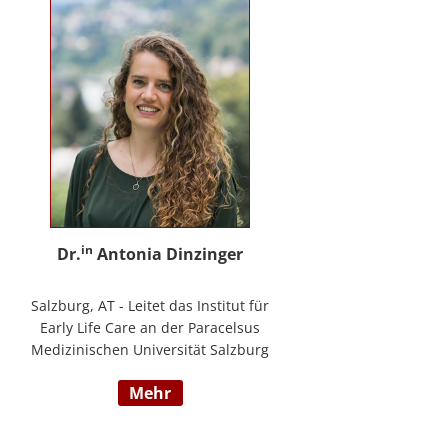
in
Dr.
Antonia Dinzinger
Salzburg, AT - Leitet das Institut für
Early Life Care an der Paracelsus
Medizinischen Universität Salzburg
und beschäftigt sich
mehr
wissenschaftlich mit der sozio-
kognitiven und sozioemotionalen
Entwicklung im Kleinkind- und