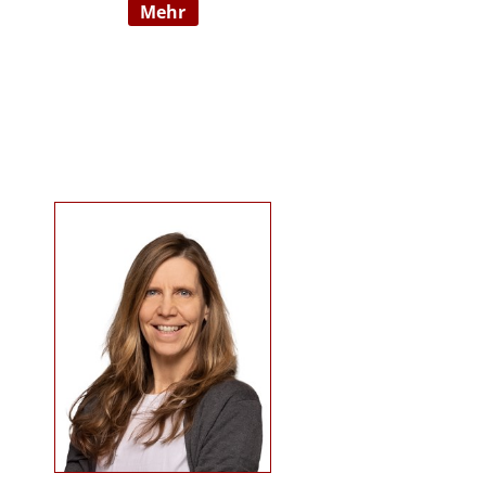
mehr
09/2022 hauptberuflich
selbstständig). Sie ist examinierte
Altenpflegerin, verfügt über
Auslandserfahrung in Luxemburg
und hat einen Bachelorabschluss
in „ Management und Expertise im
Pflege- und Gesundheitswesen“.
Zudem war sie u. a. als
Pflegedienstleitung, stellv.
Einrichtungsleitung und
Qualitätsmanagementbeauftragte
in stationären und ambulanten
Settings tätig. Ihre Schwerpunkte
sind Pflegeausbildung und
Fortbildungen u.a. zu
Demenz/gerontopsychiatrischen
Themen, Qualitätsmanagement
sowie Inhalte an der Schnittstelle
zur Eingliederungshilfe
(professioneller Umgang mit