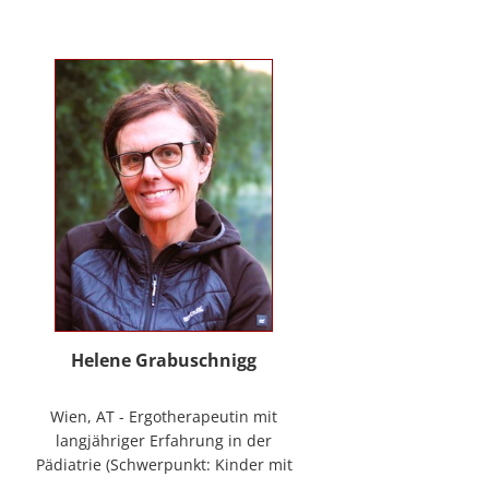
mag Räume öffnen zum Forschen
und Träumen, zum Spüren und
Ordnen. In der
NeuroDeeskalation® schule ich die
Stille im Auge des Taifuns.
Helene Grabuschnigg
Wien, AT - Ergotherapeutin mit
langjähriger Erfahrung in der
Pädiatrie (Schwerpunkt: Kinder mit
frühen Entwicklungsstörungen,