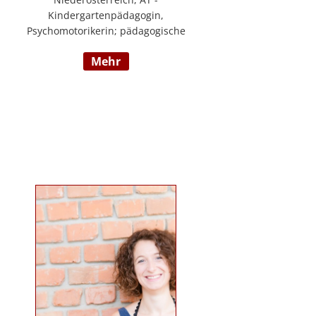
Kindergartenpädagogin,
Psychomotorikerin; pädagogische
Leitung eines 6gruppigen
mehr
Kindergartens; Praxislehrerin an
der BAFEP, Dozentin an der
Universität Diploma, Gründerin
„Die pädagogische
Wunderwerkstatt“, Leitung eines
Eltern-Kind-Zentrum