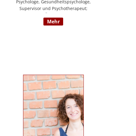
Psychologe, Gesundheitspsychologe,
Supervisor und Psychotherapeut;
Vorsitzender der ÖDBT; Wissenschaftlicher
mehr
und therapeutischer Leiter der
Psychotherapie Ambulanz Wien;
Lehrtherapeut für Verhaltenstherapie;
Dozent am ICM Krems, Donauuni Krems,
SFU; Vortragstätigkeit für AAP, LAK,
GESPAG u.a.