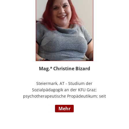
a
Mag.
Christine Bizard
Steiermark, AT - Studium der
Sozialpädagogik an der KFU Graz;
psychotherapeutische Propädeutikum; seit
2010 in einem Angestelltenverhältnis im
mehr
Bereich der Arbeitsintegration von
Jugendlichen und jungen Erwachsenen;
Zusatzausbildungen in Traumapädagogik
und traumazentrierten Fachberatung