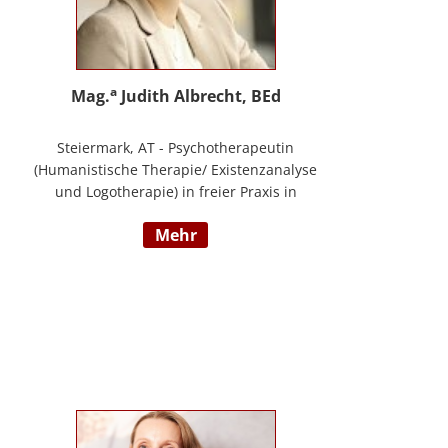
a
Mag.
Judith Albrecht, BEd
Steiermark, AT - Psychotherapeutin
(Humanistische Therapie/ Existenzanalyse
und Logotherapie) in freier Praxis in
Knittelfeld, in Graz und für das BFP
mehr
Steiermark, umfangreiche
Berufserfahrung als Lehrerin und Schul-
(cluster)leiterin für Primarstufe,
Mittelschule und Sonderpädagogik
(Lehramt für Primarstufe und
Sonderpädagogik), Mitautorin des
Trainings ELLA – ein Training zur
Förderung sozial-/ emotionaler
Kompetenzen, Lehrtätigkeit in der Aus-
und Weiterbildung an der PPH Steiermark,