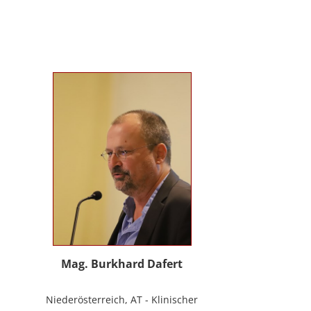
Evolutionspädagogik, Sensomotorischen
Integration, uvm.) ist es mir gelungen, die
3B-Methode® zu entwickeln, die ich nun
in meinem Bildungszentrum mit großer
Freude weitergebe.
Mag. Burkhard Dafert
Niederösterreich, AT - Klinischer