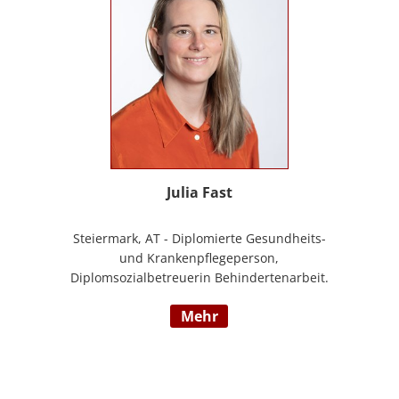
Julia Fast
Steiermark, AT - Diplomierte Gesundheits-
und Krankenpflegeperson,
Diplomsozialbetreuerin Behindertenarbeit.
Mehrjährige Berufserfahrung im
mehr
Behindertenbereich (Wohnbereich,
Tagesstruktur, Mobile Dienste)
https://www.pflegedeutsch.at/