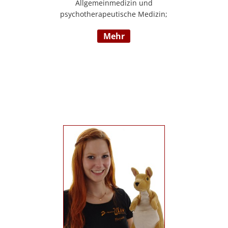
Allgemeinmedizin und
psychotherapeutische Medizin;
Psychotherapie, Existenzanalyse,
mehr
Traumatherapie; in eigener Praxis tätig;
Lehrgänge in Graz und Innsbruck zur
Thematik Gewalt und Mobbing, Prävention
und Intervention; Vortrags- und
Seminartätigkeit zu den Themen: Angst-
und Depressionserkrankungen,
Persönlichkeitsstörungen, Mobbing,
Sexuelle Gewalt und Burnout,
Traumatisierung und Traumaverarbeitung;
www.christa-lopatka.at