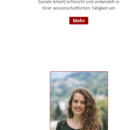
Soziale Arbeit) erforscht und entwickelt in
ihrer wissenschaftlichen Tätigkeit am
Institut für E-Beratung der Technischen
mehr
Hochschule Nürnberg gemeinsam mit
Praxispartnern innovative Ansätze für den
gemeinwohlorientierten Einsatz von
Künstlicher Intelligenz in der Sozialen
Arbeit und der psychosozialen Beratung.