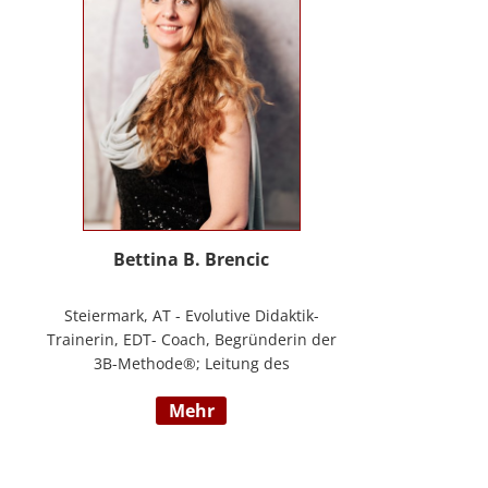
Masterstudium Child development –
Entwicklungsförderung für Kinder und
Jugendliche, S.A.F.E Mentorin und B.A.S.E
Gruppenleiterin (Karl Heinz Brisch),
Rainbows Gruppenleiterin;
www.psychotherapie-albrecht.at
Bettina B. Brencic
Steiermark, AT - Evolutive Didaktik-
Trainerin, EDT- Coach, Begründerin der
3B-Methode®; Leitung des
Ausbildungszentrum Bettina Brencic Nach
mehr
mehr als 10 Jahren praktischer Erfahrung
in vielen Einzel- und Gruppentrainings
und mit verschiedensten Methoden und
theoretischen Konzepten (z.B.