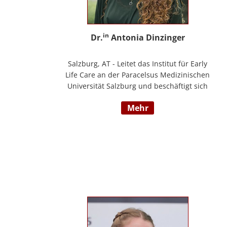
in
Dr.
Antonia Dinzinger
Salzburg, AT - Leitet das Institut für Early
Life Care an der Paracelsus Medizinischen
Universität Salzburg und beschäftigt sich
wissenschaftlich mit der sozio-kognitiven
mehr
und sozioemotionalen Entwicklung im
Kleinkind- und Kindergartenalter. Sie ist
Klinische- und Gesundheitspsychologin,
Psychotherapeutin für Logotherapie und
Existenzanalyse und unterrichtet
‚Achtsamkeit’ am Fachbereich Psychologie
der Universität Salzburg.
https://www.pmu.ac.at/early-life-care.html