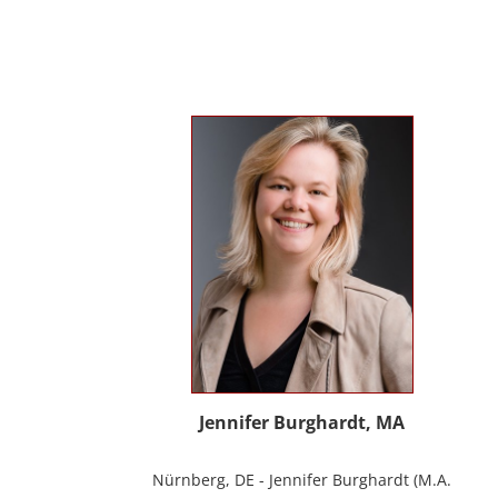
Erwachsenen und Menschen mit
Behinderung. Seit 2012 in eigener Praxis
tätig als Musik- und Psychotherapeutin
und Supervisorin. Gründerin und Mitglied
des Arbeitskreises Musiktherapie für
Menschen mit Behinderungen. Diverse
Workshop und Vortragstätigkeiten.
Homepage: www.johannaauer.at
Jennifer Burghardt, MA
Nürnberg, DE - Jennifer Burghardt (M.A.