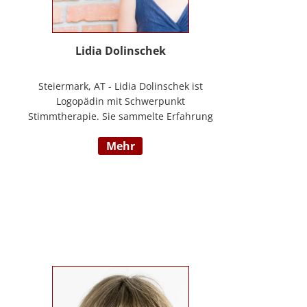
Lidia Dolinschek
Steiermark, AT - Lidia Dolinschek ist
Logopädin mit Schwerpunkt
Stimmtherapie. Sie sammelte Erfahrung
an der Phoniatrie des LKH Graz und bleibt
mehr
durch Weiterbildungen sowie ihre
Tätigkeit als Sängerin und Sprecherin stets
auf dem neuesten Stand. Seit 2019
arbeitet sie in ihrer Praxis „Stimmzimmer“
und gibt ihr Wissen im Studiengang
Logopädie an der FH Joanneum Graz
weiter. Nähere Informationen finden Sie
unter www.stimmzimmer.at.