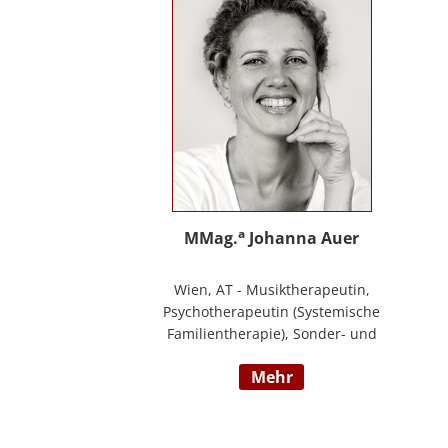
Ihre Schwerpunkte sind Pflegeausbildung
und Fortbildungen u.a. zu
Demenz/gerontopsychiatrischen Themen,
Qualitätsmanagement sowie Inhalte an
der Schnittstelle zur Eingliederungshilfe
(professioneller Umgang mit Menschen
mit Behinderung).
a
MMag.
Johanna Auer
Wien, AT - Musiktherapeutin,
Psychotherapeutin (Systemische
Familientherapie), Sonder- und
Heilpädagogin. Lehrtätigkeit an der
mehr
Universität für Musik und darstellende
Kunst Wien am Institut für Musiktherapie.
Langjährige Erfahrung im klinisch
psychiatrischen Bereich mit Jugendlichen,