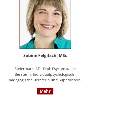
Sabine Felgitsch, MSc
Steiermark, AT - Dipl. Psychosoziale
Beraterin, Individualpsychologisch-
pädagogische Beraterin und Supervisorin,
Schwerpunkte: Erziehung, Beziehung,
mehr
Demokratisches Lernen, Burnout
Prävention, Resilienz; www.felgitsch.at /
Foto: Susanne Posch