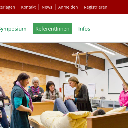
terlagen
Kontakt
News
Anmelden
Registrieren
Symposium
ReferentInnen
Infos