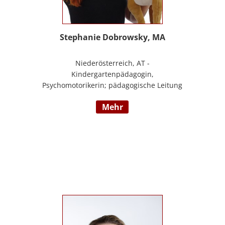
Stephanie Dobrowsky, MA
Niederösterreich, AT -
Kindergartenpädagogin,
Psychomotorikerin; pädagogische Leitung
eines 6gruppigen Kindergartens;
mehr
Praxislehrerin an der BAFEP, Dozentin an
der Universität Diploma, Gründerin „Die
pädagogische Wunderwerkstatt“, Leitung
eines Eltern-Kind-Zentrum