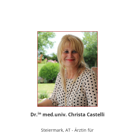
sowie Trainerin für Deutsch als
Fremdsprache / Deutsch als Zweitsprache;
selbstständige Tätigkeit als psychosoziale
Beraterin; www.psychosoziale-beratung-
graz.at
in
Dr.
med.univ. Christa Castelli
Steiermark, AT - Ärztin für