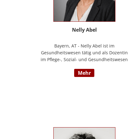
Nelly Abel
Bayern, AT - Nelly Abel ist im
Gesundheitswesen tätig und als Dozentin
im Pflege-, Sozial- und Gesundheitswesen
aktiv (seit 09/2022 hauptberuflich
mehr
selbstständig). Sie ist examinierte
Altenpflegerin, verfügt über
Auslandserfahrung in Luxemburg und hat
einen Bachelorabschluss in „ Management
und Expertise im Pflege- und
Gesundheitswesen“. Zudem war sie u. a.
als Pflegedienstleitung, stellv.
Einrichtungsleitung und
Qualitätsmanagementbeauftragte in
stationären und ambulanten Settings tätig.