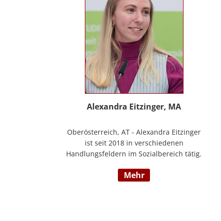
Alexandra Eitzinger, MA
Oberösterreich, AT - Alexandra Eitzinger
ist seit 2018 in verschiedenen
Handlungsfeldern im Sozialbereich tätig.
Aufbauend auf dem Studium der Sozialen
mehr
Arbeit erfolgte ein Masterstudium im
Bereich Sozialwirtschaft mit Fokus auf
Mitarbeiter*innenbindung in der
stationären Behindertenarbeit. Seit 2024
ist sie Deeskalationstrainerin nach