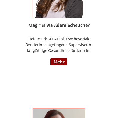
a
Mag.
Silvia Adam-Scheucher
Steiermark, AT - Dipl. Psychosoziale
Beraterin, eingetragene Supervisorin,
langjährige Gesundheitsförderin im
Gesunden Kindergarten (Styria vitalis/
mehr
ÖGK), Zertifizierte Yoga-Lehrerin,
Evolutionspädagogin und Lernberaterin
P.P., Juristin, Beraterin im BfP – Beratung
für PädagogInnen Steiermark