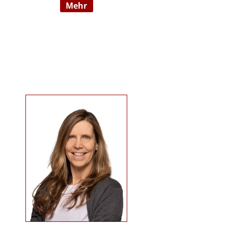
mehr
09/2022 hauptberuflich
selbstständig). Sie ist examinierte
Altenpflegerin, verfügt über
Auslandserfahrung in Luxemburg
und hat einen Bachelorabschluss
in „ Management und Expertise im
Pflege- und Gesundheitswesen“.
Zudem war sie u. a. als
Pflegedienstleitung, stellv.
Einrichtungsleitung und
Qualitätsmanagementbeauftragte
in stationären und ambulanten
Settings tätig. Ihre Schwerpunkte
sind Pflegeausbildung und
Fortbildungen u.a. zu
Demenz/gerontopsychiatrischen
Themen, Qualitätsmanagement
sowie Inhalte an der Schnittstelle
zur Eingliederungshilfe
(professioneller Umgang mit