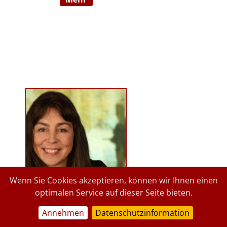
Ausbildnerin in der Marte Meo
Methode. Langjährige
psychologische Tätigkeit im
Kindergartenbereich der Stadt
Graz und des Landes Steiermark.
Lehrbeauftragte an der Privaten
Pädagogischen Hochschule Graz, in
freier Praxis seit 2015. staerkende-
psychologie.at.
Wenn Sie Cookies akzeptieren, können wir Ihnen einen
optimalen Service auf dieser Seite bieten.
Annehmen
Datenschutzinformation
a