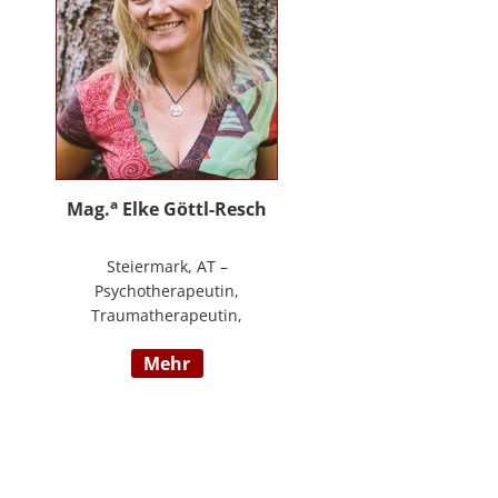
an.
a
Mag.
Elke Göttl-Resch
Steiermark, AT –
Psychotherapeutin,
Traumatherapeutin,
Körpertherapeutin,
mehr
NeuroDeeskaltions Trainerin und
Ausbildnerin, Geschäftsführerin
von ressourcenreich. Meine
Aufgabe ist es Menschen so zu
begegnen, dass sie in Kontakt mit
ihrem heilen Wesen kommen. Ich