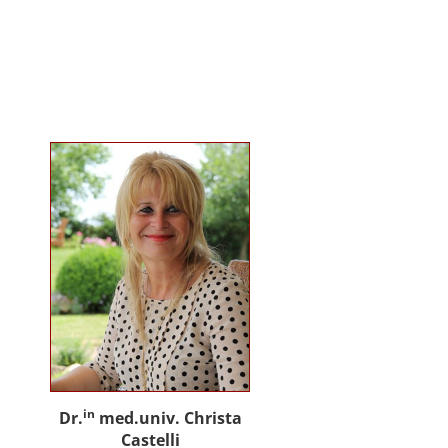
gemeinsam mit Praxispartnern
innovative Ansätze für den
gemeinwohlorientierten Einsatz
von Künstlicher Intelligenz in der
Sozialen Arbeit und der
psychosozialen Beratung.
in
Dr.
med.univ. Christa
Castelli