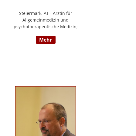
Steiermark, AT - Ärztin für
Allgemeinmedizin und
psychotherapeutische Medizin;
Psychotherapie, Existenzanalyse,
mehr
Traumatherapie; in eigener Praxis
tätig; Lehrgänge in Graz und
Innsbruck zur Thematik Gewalt und
Mobbing, Prävention und
Intervention; Vortrags- und
Seminartätigkeit zu den Themen:
Angst- und
Depressionserkrankungen,
Persönlichkeitsstörungen,
Mobbing, Sexuelle Gewalt und
Burnout, Traumatisierung und
Traumaverarbeitung; www.christa-
lopatka.at