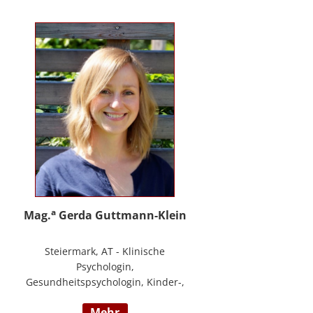
PHTLS; Master of Health Science -
Advanced Nursing Practice -
Pflegeexpertise.
a
Mag.
Gerda Guttmann-Klein
Steiermark, AT - Klinische
Psychologin,
Gesundheitspsychologin, Kinder-,
Jugend- und Familienpsychologin,
mehr
Marte Meo Supervisorin und