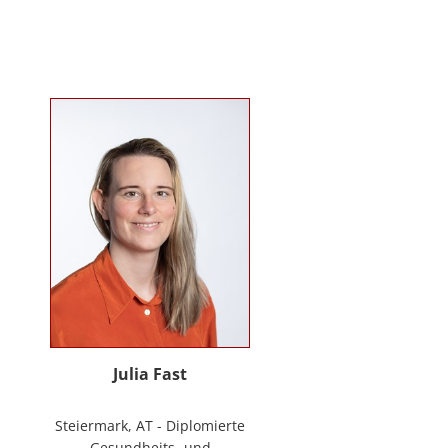
Mitarbeiter*innenbindung in der
stationären Behindertenarbeit. Seit
2024 ist sie Deeskalationstrainerin
nach roDeMa® und leitet eine
Stabstelle für Deeskalation in einer
Einrichtung für Menschen mit
psychischen Erkrankungen.
Julia Fast
Steiermark, AT - Diplomierte
Gesundheits- und