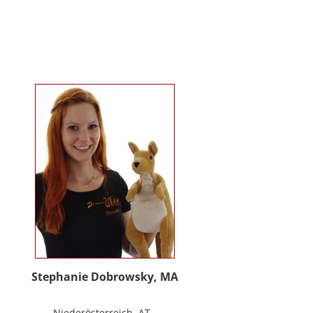
Kindergartenalter. Sie ist Klinische-
und Gesundheitspsychologin,
Psychotherapeutin für
Logotherapie und Existenzanalyse
und unterrichtet ‚Achtsamkeit’ am
Fachbereich Psychologie der
Universität Salzburg.
https://www.pmu.ac.at/early-life-
care.html
Stephanie Dobrowsky, MA
Niederösterreich, AT -