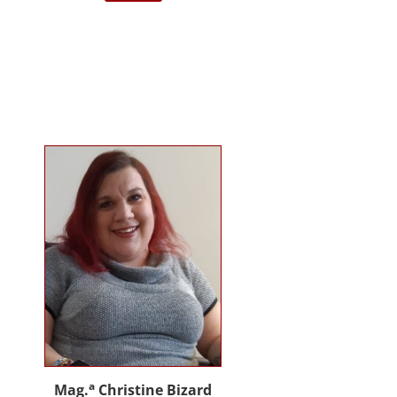
darstellende Kunst Wien am
Institut für Musiktherapie.
Langjährige Erfahrung im klinisch
psychiatrischen Bereich mit
Jugendlichen, Erwachsenen und
Menschen mit Behinderung. Seit
2012 in eigener Praxis tätig als
Musik- und Psychotherapeutin und
Supervisorin. Gründerin und
Mitglied des Arbeitskreises
Musiktherapie für Menschen mit
Behinderungen. Diverse Workshop
und Vortragstätigkeiten.
Homepage: www.johannaauer.at
a
Mag.
Christine Bizard