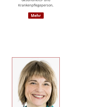
Krankenpflegeperson,
Diplomsozialbetreuerin
mehr
Behindertenarbeit. Mehrjährige
Berufserfahrung im
Behindertenbereich (Wohnbereich,
Tagesstruktur, Mobile Dienste)
https://www.pflegedeutsch.at/