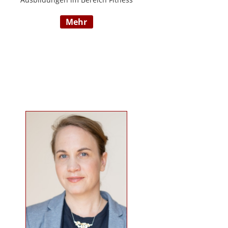
und Mentaltraining an der Flexyfit
mehr
Sports Academy und diversen
Instituten, Betreuer von Seminaren
zum Thema gesunder
Lebensweise, Trainer für
Gruppenkurse und
Personaltrainings.
www.beabetteryou.at