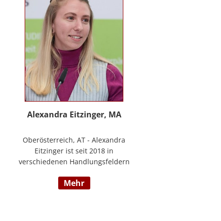
www.stimmzimmer.at.
Alexandra Eitzinger, MA
Oberösterreich, AT - Alexandra
Eitzinger ist seit 2018 in
verschiedenen Handlungsfeldern
im Sozialbereich tätig. Aufbauend
mehr
auf dem Studium der Sozialen
Arbeit erfolgte ein Masterstudium
im Bereich Sozialwirtschaft mit
Fokus auf