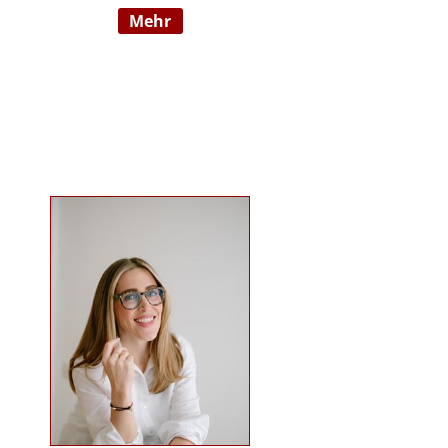
mehr
Wahrnehmungsauffälligkeiten und
Verhaltensschwierigkeiten) SI-
Lehrtherapeutin/GSIÖ mit
internationaler Lehrtätigkeit an
diversen Institutionen und
Universitäten Systemische
Supervisorin/Coach Studium der
sensorischen Integration nach Dr.
Jean Ayres an der University of
Southern California, Los Angeles,
USA und SI-Ausbildung in Wien
Ausbildung nach TEACCH Studium
der Beratungswissenschaften und
Management sozialer Systeme