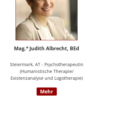
a
Mag.
Judith Albrecht, BEd
Steiermark, AT - Psychotherapeutin
(Humanistische Therapie/
Existenzanalyse und Logotherapie)
in freier Praxis in Knittelfeld, in
mehr
Graz und für das BFP Steiermark,
umfangreiche Berufserfahrung als
Lehrerin und Schul-(cluster)leiterin
für Primarstufe, Mittelschule und
Sonderpädagogik (Lehramt für
Primarstufe und Sonderpädagogik),
Mitautorin des Trainings ELLA – ein