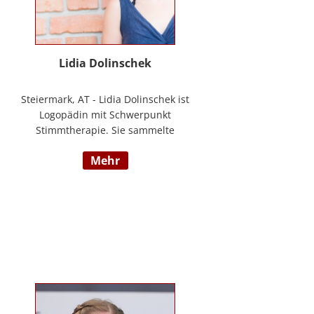
Lidia Dolinschek
Steiermark, AT - Lidia Dolinschek ist
Logopädin mit Schwerpunkt
Stimmtherapie. Sie sammelte
Erfahrung an der Phoniatrie des
mehr
LKH Graz und bleibt durch
Weiterbildungen sowie ihre
Tätigkeit als Sängerin und
Sprecherin stets auf dem neuesten
Stand. Seit 2019 arbeitet sie in
ihrer Praxis „Stimmzimmer“ und
gibt ihr Wissen im Studiengang
Logopädie an der FH Joanneum
Graz weiter. Nähere Informationen
finden Sie unter