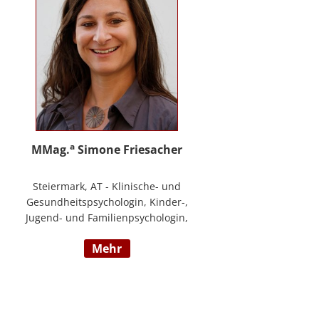
a
MMag.
Simone Friesacher
Steiermark, AT - Klinische- und
Gesundheitspsychologin, Kinder-,
Jugend- und Familienpsychologin,
Traumatherapeutin, Zert. Skills -
mehr
Trainerin (nach DBT),
Notfallpsychologin, Erziehungs-
und Bildungswissenschafterin,
Arbeits- und
Organisationspsychologin,