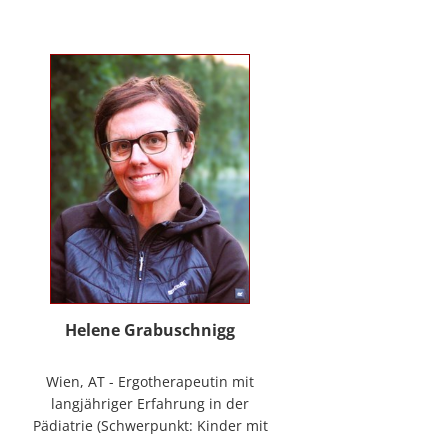
mag Räume öffnen zum Forschen
und Träumen, zum Spüren und
Ordnen. In der
NeuroDeeskalation® schule ich die
Stille im Auge des Taifuns.
Helene Grabuschnigg
Wien, AT - Ergotherapeutin mit
langjähriger Erfahrung in der
Pädiatrie (Schwerpunkt: Kinder mit
frühen Entwicklungsstörungen,