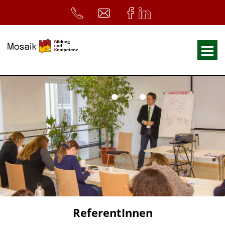
Fortbildungen
Ausbildungen
33. Heilpädagogischer Tag
Symposium
ReferentInnen
Infos
Home
Download
Kursunterlagen
ReferentInnen