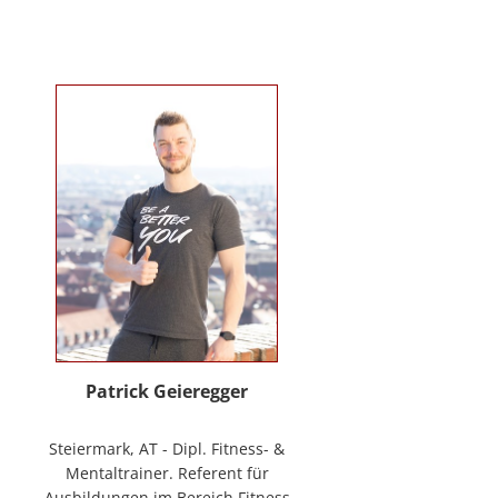
Verhaltenstherapie bei Kindern
und Jugendlichen (in Ausbildung
unter Supervision), tiergestützte
Therapie. Wichtigste berufliche
Arbeitsfelder: Klinische- und
Gesundheitspsychologin in freier
Praxis, Mitarbeiterin bei GO-ON
Suizidprävention Steiermark,
ehem. Schulpsychologin (ÖZPGS) /
Bildungsdirektion für Steiermark,
Psychologische Behandlung &
Beratung (Institut für
Familienförderung und in freier
Praxis), Vortragstätigkeiten im
Rahmen der Aus- und Fortbildung
sowie BGF im psychosozialen
Patrick Geieregger
Kontext. In freier Praxis:
www.psychologin-friesacher.at,
Steiermark, AT - Dipl. Fitness- &
www.teamfrei.webnode.at
Mentaltrainer. Referent für
Ausbildungen im Bereich Fitness