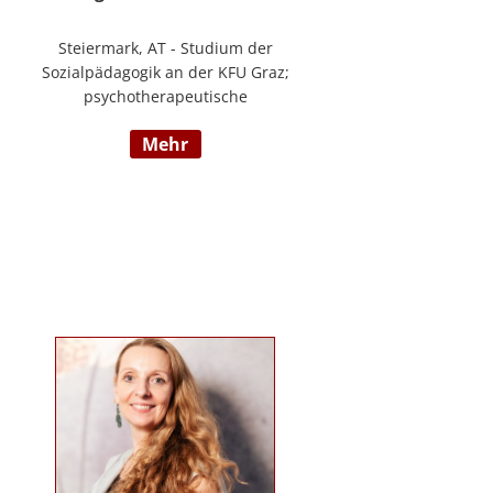
Steiermark, AT - Studium der
Sozialpädagogik an der KFU Graz;
psychotherapeutische
Propädeutikum; seit 2010 in einem
mehr
Angestelltenverhältnis im Bereich
der Arbeitsintegration von
Jugendlichen und jungen
Erwachsenen; Zusatzausbildungen
in Traumapädagogik und
traumazentrierten Fachberatung
sowie Trainerin für Deutsch als
Fremdsprache / Deutsch als
Zweitsprache; selbstständige
Tätigkeit als psychosoziale
Beraterin; www.psychosoziale-
beratung-graz.at