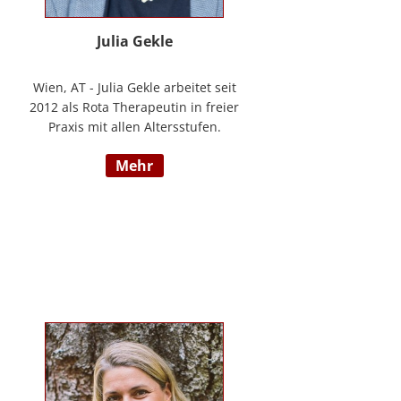
Julia Gekle
Wien, AT - Julia Gekle arbeitet seit
2012 als Rota Therapeutin in freier
Praxis mit allen Altersstufen.
Anfangs noch in Kombination mit
mehr
dem Ursprungsberuf der
Heilmassage, hat Sie sich seit
einigen Jahren rein der Rota
Therapie verschrieben. Im Laufe
der Zeit durfte Sie so einer Vielzahl
an Kindern helfen ihr angelegtes
Potential zu entfalten. Die Rota
Gesamtausbildung absolvierte sie
bei der Begründerin Doris Bartel.
Als diplomierte Lehrtherapeutin
bietet Sie außerdem zertifizierte
Fortbildungen in Rota-Prophylaxe