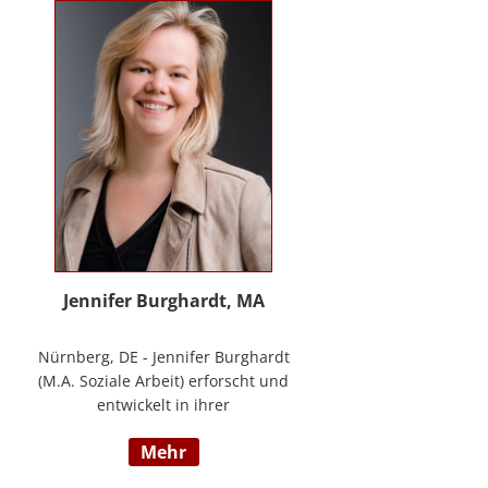
Methode® zu entwickeln, die ich
nun in meinem Bildungszentrum
mit großer Freude weitergebe.
Jennifer Burghardt, MA
Nürnberg, DE - Jennifer Burghardt
(M.A. Soziale Arbeit) erforscht und
entwickelt in ihrer
wissenschaftlichen Tätigkeit am
mehr
Institut für E-Beratung der
Technischen Hochschule Nürnberg