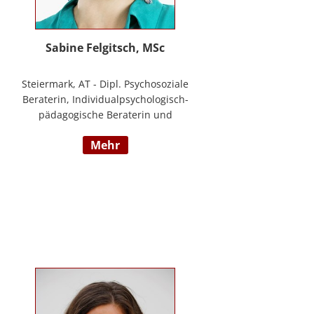
Sabine Felgitsch, MSc
Steiermark, AT - Dipl. Psychosoziale
Beraterin, Individualpsychologisch-
pädagogische Beraterin und
Supervisorin, Schwerpunkte:
mehr
Erziehung, Beziehung,
Demokratisches Lernen, Burnout
Prävention, Resilienz;
www.felgitsch.at / Foto: Susanne
Posch