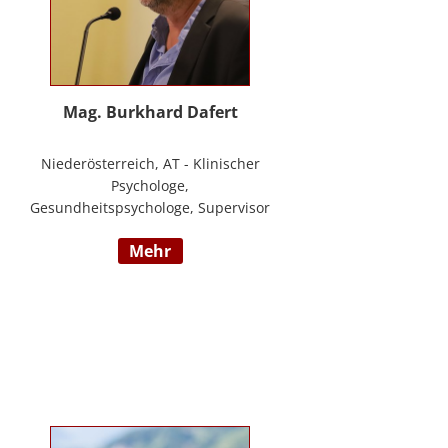
Mag. Burkhard Dafert
Niederösterreich, AT - Klinischer
Psychologe,
Gesundheitspsychologe, Supervisor
und Psychotherapeut; Vorsitzender
mehr
der ÖDBT; Wissenschaftlicher und
therapeutischer Leiter der
Psychotherapie Ambulanz Wien;
Lehrtherapeut für
Verhaltenstherapie; Dozent am ICM
Krems, Donauuni Krems, SFU;
Vortragstätigkeit für AAP, LAK,
GESPAG u.a.