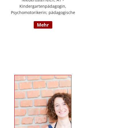
Kindergartenpädagogin,
Psychomotorikerin; pädagogische
Leitung eines 6gruppigen
mehr
Kindergartens; Praxislehrerin an
der BAFEP, Dozentin an der
Universität Diploma, Gründerin
„Die pädagogische
Wunderwerkstatt“, Leitung eines
Eltern-Kind-Zentrum