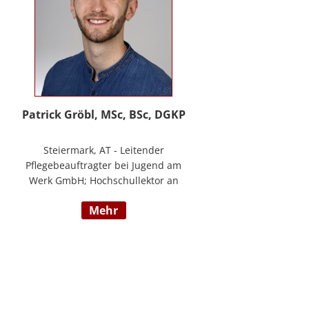
Patrick Gröbl, MSc, BSc, DGKP
Steiermark, AT - Leitender
Pflegebeauftragter bei Jugend am
Werk GmbH; Hochschullektor an
der FH Joanneum; Freiberuflicher
mehr
Vortragender an div.
Bildungsinstituten; Experte für
Gesundheit & Pflege bei
datenkompass GmbH; Bachelor of
Health Science - Gesundheits- und
Krankenpflege; Paramedic -
Notfallmedizin inkl. ACLS, AMLS,