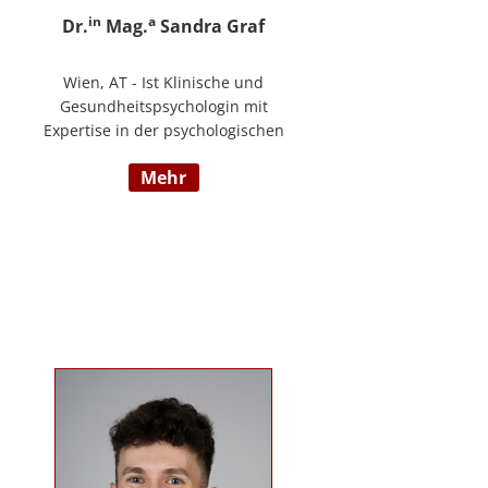
in
a
Dr.
Mag.
Sandra Graf
Wien, AT - Ist Klinische und
Gesundheitspsychologin mit
Expertise in der psychologischen
Diagnostik und klinischen
mehr
Supervision, mit einem
Schwerpunkt auf neurologische
Entwicklungsstörungen,
einschließlich Autismus-Spektrum-
Störungen und ADHS. Neben ihrer
klinischen Tätigkeit ist sie Dozentin
im Bereich der klinischen und
Neuropsychologie.