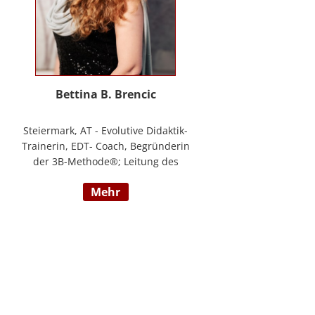
Bettina B. Brencic
Steiermark, AT - Evolutive Didaktik-
Trainerin, EDT- Coach, Begründerin
der 3B-Methode®; Leitung des
Ausbildungszentrum Bettina
mehr
Brencic Nach mehr als 10 Jahren
praktischer Erfahrung in vielen
Einzel- und Gruppentrainings und
mit verschiedensten Methoden
und theoretischen Konzepten (z.B.
Evolutionspädagogik,
Sensomotorischen Integration,
uvm.) ist es mir gelungen, die 3B-