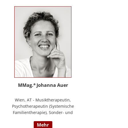
Training zur Förderung sozial-/
emotionaler Kompetenzen,
Lehrtätigkeit in der Aus- und
Weiterbildung an der PPH
Steiermark, Masterstudium Child
development –
Entwicklungsförderung für Kinder
und Jugendliche, S.A.F.E Mentorin
und B.A.S.E Gruppenleiterin (Karl
Heinz Brisch), Rainbows
Gruppenleiterin;
www.psychotherapie-albrecht.at
a
MMag.
Johanna Auer
Wien, AT - Musiktherapeutin,
Psychotherapeutin (Systemische
Familientherapie), Sonder- und
Heilpädagogin. Lehrtätigkeit an der
mehr
Universität für Musik und