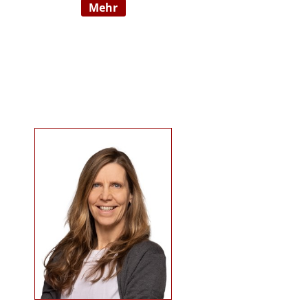
mehr
09/2022 hauptberuflich
selbstständig). Sie ist examinierte
Altenpflegerin, verfügt über
Auslandserfahrung in Luxemburg
und hat einen Bachelorabschluss
in „ Management und Expertise im
Pflege- und Gesundheitswesen“.
Zudem war sie u. a. als
Pflegedienstleitung, stellv.
Einrichtungsleitung und
Qualitätsmanagementbeauftragte
in stationären und ambulanten
Settings tätig. Ihre Schwerpunkte
sind Pflegeausbildung und
Fortbildungen u.a. zu
Demenz/gerontopsychiatrischen
Themen, Qualitätsmanagement
sowie Inhalte an der Schnittstelle
zur Eingliederungshilfe
(professioneller Umgang mit