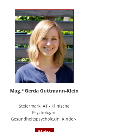
PHTLS; Master of Health Science -
Advanced Nursing Practice -
Pflegeexpertise.
a
Mag.
Gerda Guttmann-Klein
Steiermark, AT - Klinische
Psychologin,
Gesundheitspsychologin, Kinder-,
Jugend- und Familienpsychologin,
mehr
Marte Meo Supervisorin und