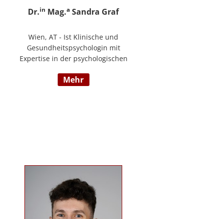
in
a
Dr.
Mag.
Sandra Graf
Wien, AT - Ist Klinische und
Gesundheitspsychologin mit
Expertise in der psychologischen
Diagnostik und klinischen
mehr
Supervision, mit einem
Schwerpunkt auf neurologische
Entwicklungsstörungen,
einschließlich Autismus-Spektrum-
Störungen und ADHS. Neben ihrer
klinischen Tätigkeit ist sie Dozentin
im Bereich der klinischen und
Neuropsychologie.