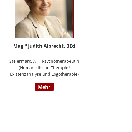
a
Mag.
Judith Albrecht, BEd
Steiermark, AT - Psychotherapeutin
(Humanistische Therapie/
Existenzanalyse und Logotherapie)
in freier Praxis in Knittelfeld, in
mehr
Graz und für das BFP Steiermark,
umfangreiche Berufserfahrung als
Lehrerin und Schul-(cluster)leiterin
für Primarstufe, Mittelschule und
Sonderpädagogik (Lehramt für
Primarstufe und Sonderpädagogik),
Mitautorin des Trainings ELLA – ein