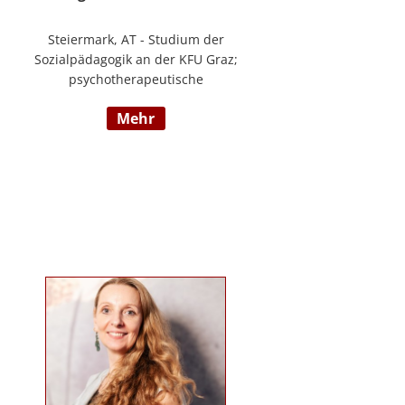
Steiermark, AT - Studium der
Sozialpädagogik an der KFU Graz;
psychotherapeutische
Propädeutikum; seit 2010 in einem
mehr
Angestelltenverhältnis im Bereich
der Arbeitsintegration von
Jugendlichen und jungen
Erwachsenen; Zusatzausbildungen
in Traumapädagogik und
traumazentrierten Fachberatung
sowie Trainerin für Deutsch als
Fremdsprache / Deutsch als
Zweitsprache; selbstständige
Tätigkeit als psychosoziale
Beraterin; www.psychosoziale-
beratung-graz.at