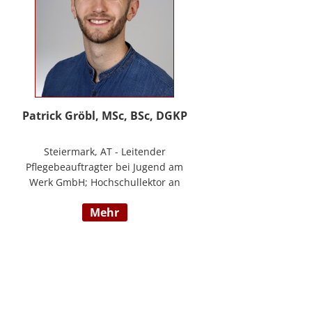
Patrick Gröbl, MSc, BSc, DGKP
Steiermark, AT - Leitender
Pflegebeauftragter bei Jugend am
Werk GmbH; Hochschullektor an
der FH Joanneum; Freiberuflicher
mehr
Vortragender an div.
Bildungsinstituten; Experte für
Gesundheit & Pflege bei
datenkompass GmbH; Bachelor of
Health Science - Gesundheits- und
Krankenpflege; Paramedic -
Notfallmedizin inkl. ACLS, AMLS,