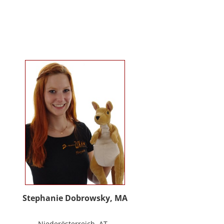
Kindergartenalter. Sie ist Klinische-
und Gesundheitspsychologin,
Psychotherapeutin für
Logotherapie und Existenzanalyse
und unterrichtet ‚Achtsamkeit’ am
Fachbereich Psychologie der
Universität Salzburg.
https://www.pmu.ac.at/early-life-
care.html
Stephanie Dobrowsky, MA
Niederösterreich, AT -