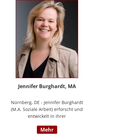
Methode® zu entwickeln, die ich
nun in meinem Bildungszentrum
mit großer Freude weitergebe.
Jennifer Burghardt, MA
Nürnberg, DE - Jennifer Burghardt
(M.A. Soziale Arbeit) erforscht und
entwickelt in ihrer
wissenschaftlichen Tätigkeit am
mehr
Institut für E-Beratung der
Technischen Hochschule Nürnberg