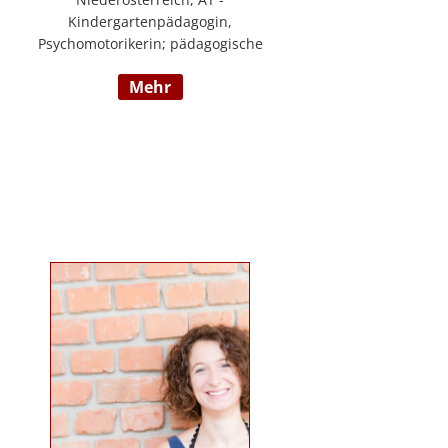
Kindergartenpädagogin,
Psychomotorikerin; pädagogische
Leitung eines 6gruppigen
mehr
Kindergartens; Praxislehrerin an
der BAFEP, Dozentin an der
Universität Diploma, Gründerin
„Die pädagogische
Wunderwerkstatt“, Leitung eines
Eltern-Kind-Zentrum