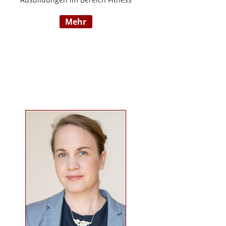
und Mentaltraining an der Flexyfit
mehr
Sports Academy und diversen
Instituten, Betreuer von Seminaren
zum Thema gesunder
Lebensweise, Trainer für
Gruppenkurse und
Personaltrainings.
www.beabetteryou.at