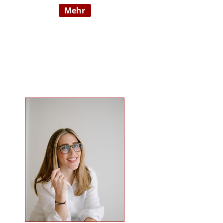
mehr
Wahrnehmungsauffälligkeiten und
Verhaltensschwierigkeiten) SI-
Lehrtherapeutin/GSIÖ mit
internationaler Lehrtätigkeit an
diversen Institutionen und
Universitäten Systemische
Supervisorin/Coach Studium der
sensorischen Integration nach Dr.
Jean Ayres an der University of
Southern California, Los Angeles,
USA und SI-Ausbildung in Wien
Ausbildung nach TEACCH Studium
der Beratungswissenschaften und
Management sozialer Systeme