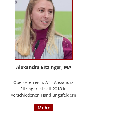
www.stimmzimmer.at.
Alexandra Eitzinger, MA
Oberösterreich, AT - Alexandra
Eitzinger ist seit 2018 in
verschiedenen Handlungsfeldern
im Sozialbereich tätig. Aufbauend
mehr
auf dem Studium der Sozialen
Arbeit erfolgte ein Masterstudium
im Bereich Sozialwirtschaft mit
Fokus auf