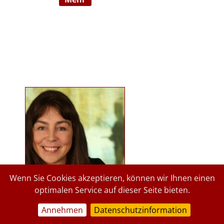
Ausbildnerin in der Marte Meo
Methode. Langjährige
psychologische Tätigkeit im
Kindergartenbereich der Stadt
Graz und des Landes Steiermark.
Lehrbeauftragte an der Privaten
Pädagogischen Hochschule Graz, in
freier Praxis seit 2015. staerkende-
psychologie.at.
Wenn Sie Cookies akzeptieren, können wir Ihnen einen
optimalen Service auf dieser Seite bieten.
Annehmen
Datenschutzinformation
a