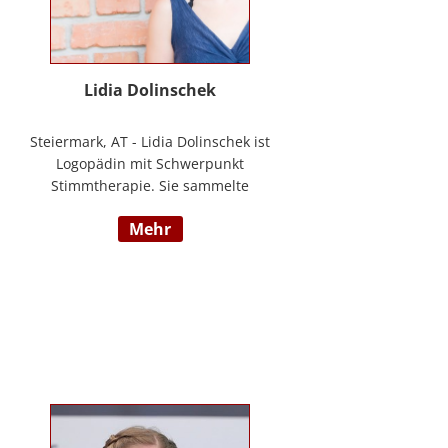
Lidia Dolinschek
Steiermark, AT - Lidia Dolinschek ist
Logopädin mit Schwerpunkt
Stimmtherapie. Sie sammelte
Erfahrung an der Phoniatrie des
mehr
LKH Graz und bleibt durch
Weiterbildungen sowie ihre
Tätigkeit als Sängerin und
Sprecherin stets auf dem neuesten
Stand. Seit 2019 arbeitet sie in
ihrer Praxis „Stimmzimmer“ und
gibt ihr Wissen im Studiengang
Logopädie an der FH Joanneum
Graz weiter. Nähere Informationen
finden Sie unter