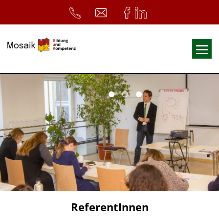
Fortbildungen
Ausbildungen
33. Heilpädagogischer Tag
Symposium
ReferentInnen
Infos
Home
Download
Kursunterlagen
ReferentInnen