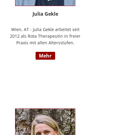
Julia Gekle
Wien, AT - Julia Gekle arbeitet seit
2012 als Rota Therapeutin in freier
Praxis mit allen Altersstufen.
Anfangs noch in Kombination mit
mehr
dem Ursprungsberuf der
Heilmassage, hat Sie sich seit
einigen Jahren rein der Rota
Therapie verschrieben. Im Laufe
der Zeit durfte Sie so einer Vielzahl
an Kindern helfen ihr angelegtes
Potential zu entfalten. Die Rota
Gesamtausbildung absolvierte sie
bei der Begründerin Doris Bartel.
Als diplomierte Lehrtherapeutin
bietet Sie außerdem zertifizierte
Fortbildungen in Rota-Prophylaxe