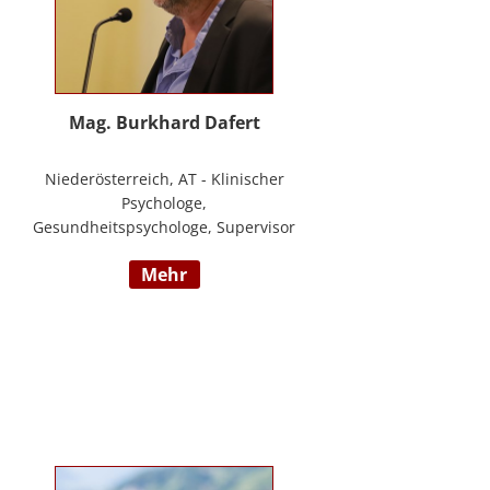
Mag. Burkhard Dafert
Niederösterreich, AT - Klinischer
Psychologe,
Gesundheitspsychologe, Supervisor
und Psychotherapeut; Vorsitzender
mehr
der ÖDBT; Wissenschaftlicher und
therapeutischer Leiter der
Psychotherapie Ambulanz Wien;
Lehrtherapeut für
Verhaltenstherapie; Dozent am ICM
Krems, Donauuni Krems, SFU;
Vortragstätigkeit für AAP, LAK,
GESPAG u.a.