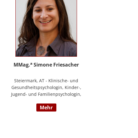
a
MMag.
Simone Friesacher
Steiermark, AT - Klinische- und
Gesundheitspsychologin, Kinder-,
Jugend- und Familienpsychologin,
Traumatherapeutin, Zert. Skills -
mehr
Trainerin (nach DBT),
Notfallpsychologin, Erziehungs-
und Bildungswissenschafterin,
Arbeits- und
Organisationspsychologin,