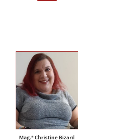
darstellende Kunst Wien am
Institut für Musiktherapie.
Langjährige Erfahrung im klinisch
psychiatrischen Bereich mit
Jugendlichen, Erwachsenen und
Menschen mit Behinderung. Seit
2012 in eigener Praxis tätig als
Musik- und Psychotherapeutin und
Supervisorin. Gründerin und
Mitglied des Arbeitskreises
Musiktherapie für Menschen mit
Behinderungen. Diverse Workshop
und Vortragstätigkeiten.
Homepage: www.johannaauer.at
a
Mag.
Christine Bizard