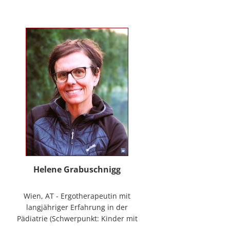
mag Räume öffnen zum Forschen
und Träumen, zum Spüren und
Ordnen. In der
NeuroDeeskalation® schule ich die
Stille im Auge des Taifuns.
Helene Grabuschnigg
Wien, AT - Ergotherapeutin mit
langjähriger Erfahrung in der
Pädiatrie (Schwerpunkt: Kinder mit
frühen Entwicklungsstörungen,