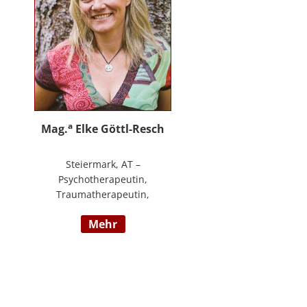
an.
a
Mag.
Elke Göttl-Resch
Steiermark, AT –
Psychotherapeutin,
Traumatherapeutin,
Körpertherapeutin,
mehr
NeuroDeeskaltions Trainerin und
Ausbildnerin, Geschäftsführerin
von ressourcenreich. Meine
Aufgabe ist es Menschen so zu
begegnen, dass sie in Kontakt mit
ihrem heilen Wesen kommen. Ich