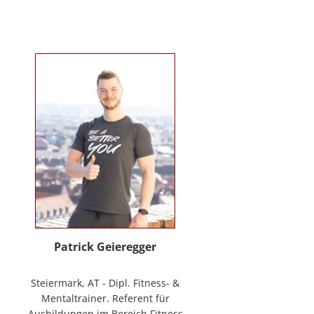
Verhaltenstherapie bei Kindern
und Jugendlichen (in Ausbildung
unter Supervision), tiergestützte
Therapie. Wichtigste berufliche
Arbeitsfelder: Klinische- und
Gesundheitspsychologin in freier
Praxis, Mitarbeiterin bei GO-ON
Suizidprävention Steiermark,
ehem. Schulpsychologin (ÖZPGS) /
Bildungsdirektion für Steiermark,
Psychologische Behandlung &
Beratung (Institut für
Familienförderung und in freier
Praxis), Vortragstätigkeiten im
Rahmen der Aus- und Fortbildung
sowie BGF im psychosozialen
Patrick Geieregger
Kontext. In freier Praxis:
www.psychologin-friesacher.at,
Steiermark, AT - Dipl. Fitness- &
www.teamfrei.webnode.at
Mentaltrainer. Referent für
Ausbildungen im Bereich Fitness