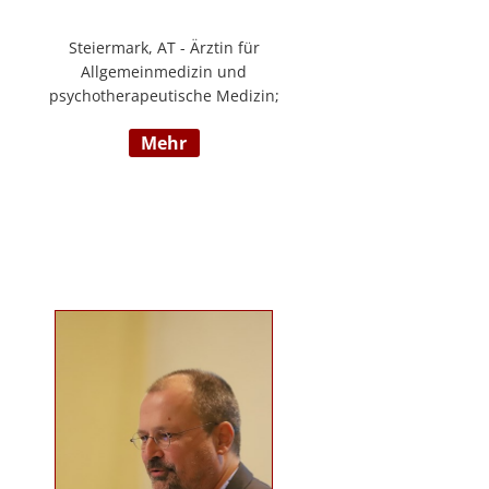
Steiermark, AT - Ärztin für
Allgemeinmedizin und
psychotherapeutische Medizin;
Psychotherapie, Existenzanalyse,
mehr
Traumatherapie; in eigener Praxis
tätig; Lehrgänge in Graz und
Innsbruck zur Thematik Gewalt und
Mobbing, Prävention und
Intervention; Vortrags- und
Seminartätigkeit zu den Themen:
Angst- und
Depressionserkrankungen,
Persönlichkeitsstörungen,
Mobbing, Sexuelle Gewalt und
Burnout, Traumatisierung und
Traumaverarbeitung; www.christa-
lopatka.at