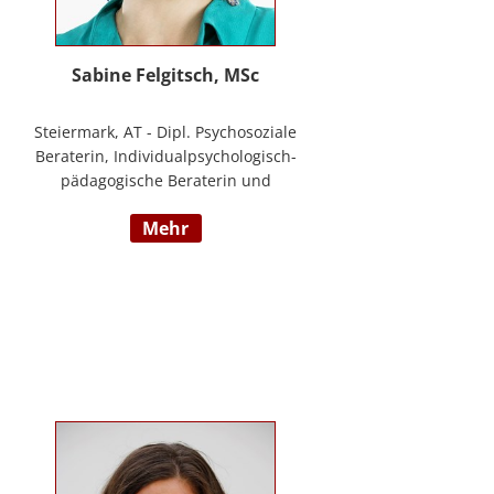
Sabine Felgitsch, MSc
Steiermark, AT - Dipl. Psychosoziale
Beraterin, Individualpsychologisch-
pädagogische Beraterin und
Supervisorin, Schwerpunkte:
mehr
Erziehung, Beziehung,
Demokratisches Lernen, Burnout
Prävention, Resilienz;
www.felgitsch.at / Foto: Susanne
Posch