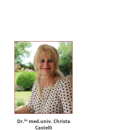
gemeinsam mit Praxispartnern
innovative Ansätze für den
gemeinwohlorientierten Einsatz
von Künstlicher Intelligenz in der
Sozialen Arbeit und der
psychosozialen Beratung.
in
Dr.
med.univ. Christa
Castelli