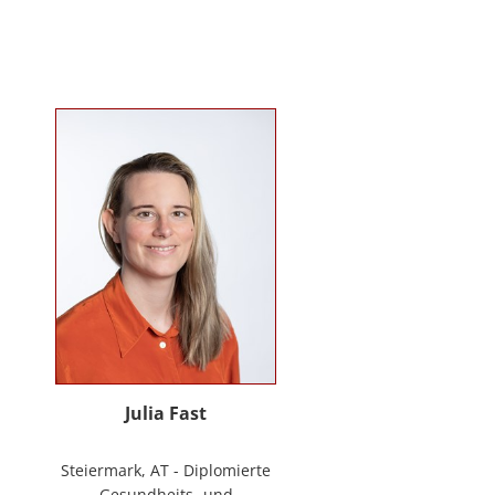
Mitarbeiter*innenbindung in der
stationären Behindertenarbeit. Seit
2024 ist sie Deeskalationstrainerin
nach roDeMa® und leitet eine
Stabstelle für Deeskalation in einer
Einrichtung für Menschen mit
psychischen Erkrankungen.
Julia Fast
Steiermark, AT - Diplomierte
Gesundheits- und