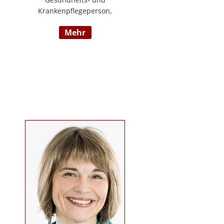
Krankenpflegeperson,
Diplomsozialbetreuerin
mehr
Behindertenarbeit. Mehrjährige
Berufserfahrung im
Behindertenbereich (Wohnbereich,
Tagesstruktur, Mobile Dienste)
https://www.pflegedeutsch.at/