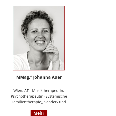
Training zur Förderung sozial-/
emotionaler Kompetenzen,
Lehrtätigkeit in der Aus- und
Weiterbildung an der PPH
Steiermark, Masterstudium Child
development –
Entwicklungsförderung für Kinder
und Jugendliche, S.A.F.E Mentorin
und B.A.S.E Gruppenleiterin (Karl
Heinz Brisch), Rainbows
Gruppenleiterin;
www.psychotherapie-albrecht.at
a
MMag.
Johanna Auer
Wien, AT - Musiktherapeutin,
Psychotherapeutin (Systemische
Familientherapie), Sonder- und
Heilpädagogin. Lehrtätigkeit an der
mehr
Universität für Musik und