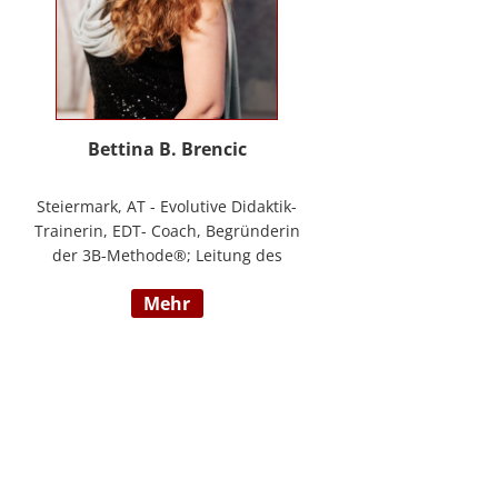
Bettina B. Brencic
Steiermark, AT - Evolutive Didaktik-
Trainerin, EDT- Coach, Begründerin
der 3B-Methode®; Leitung des
Ausbildungszentrum Bettina
mehr
Brencic Nach mehr als 10 Jahren
praktischer Erfahrung in vielen
Einzel- und Gruppentrainings und
mit verschiedensten Methoden
und theoretischen Konzepten (z.B.
Evolutionspädagogik,
Sensomotorischen Integration,
uvm.) ist es mir gelungen, die 3B-