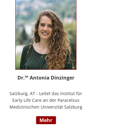
in
Dr.
Antonia Dinzinger
Salzburg, AT - Leitet das Institut für
Early Life Care an der Paracelsus
Medizinischen Universität Salzburg
und beschäftigt sich
mehr
wissenschaftlich mit der sozio-
kognitiven und sozioemotionalen
Entwicklung im Kleinkind- und