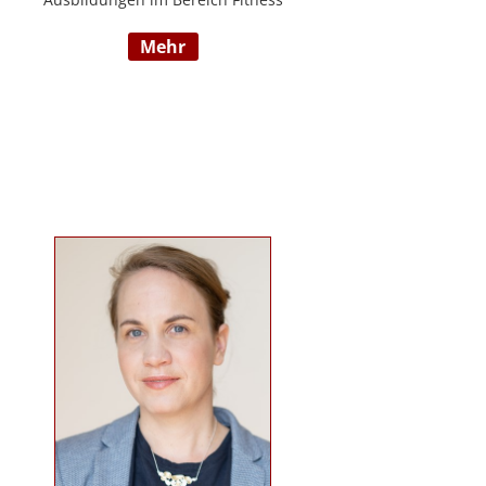
und Mentaltraining an der Flexyfit
mehr
Sports Academy und diversen
Instituten, Betreuer von Seminaren
zum Thema gesunder
Lebensweise, Trainer für
Gruppenkurse und
Personaltrainings.
www.beabetteryou.at