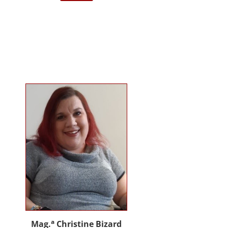
darstellende Kunst Wien am
Institut für Musiktherapie.
Langjährige Erfahrung im klinisch
psychiatrischen Bereich mit
Jugendlichen, Erwachsenen und
Menschen mit Behinderung. Seit
2012 in eigener Praxis tätig als
Musik- und Psychotherapeutin und
Supervisorin. Gründerin und
Mitglied des Arbeitskreises
Musiktherapie für Menschen mit
Behinderungen. Diverse Workshop
und Vortragstätigkeiten.
Homepage: www.johannaauer.at
a
Mag.
Christine Bizard