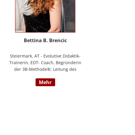
Bettina B. Brencic
Steiermark, AT - Evolutive Didaktik-
Trainerin, EDT- Coach, Begründerin
der 3B-Methode®; Leitung des
Ausbildungszentrum Bettina
mehr
Brencic Nach mehr als 10 Jahren
praktischer Erfahrung in vielen
Einzel- und Gruppentrainings und
mit verschiedensten Methoden
und theoretischen Konzepten (z.B.
Evolutionspädagogik,
Sensomotorischen Integration,
uvm.) ist es mir gelungen, die 3B-