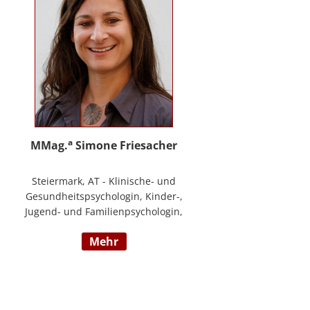
a
MMag.
Simone Friesacher
Steiermark, AT - Klinische- und
Gesundheitspsychologin, Kinder-,
Jugend- und Familienpsychologin,
Traumatherapeutin, Zert. Skills -
mehr
Trainerin (nach DBT),
Notfallpsychologin, Erziehungs-
und Bildungswissenschafterin,
Arbeits- und
Organisationspsychologin,