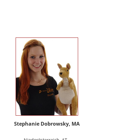
Kindergartenalter. Sie ist Klinische-
und Gesundheitspsychologin,
Psychotherapeutin für
Logotherapie und Existenzanalyse
und unterrichtet ‚Achtsamkeit’ am
Fachbereich Psychologie der
Universität Salzburg.
https://www.pmu.ac.at/early-life-
care.html
Stephanie Dobrowsky, MA
Niederösterreich, AT -