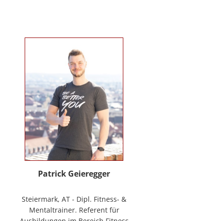
Verhaltenstherapie bei Kindern
und Jugendlichen (in Ausbildung
unter Supervision), tiergestützte
Therapie. Wichtigste berufliche
Arbeitsfelder: Klinische- und
Gesundheitspsychologin in freier
Praxis, Mitarbeiterin bei GO-ON
Suizidprävention Steiermark,
ehem. Schulpsychologin (ÖZPGS) /
Bildungsdirektion für Steiermark,
Psychologische Behandlung &
Beratung (Institut für
Familienförderung und in freier
Praxis), Vortragstätigkeiten im
Rahmen der Aus- und Fortbildung
sowie BGF im psychosozialen
Patrick Geieregger
Kontext. In freier Praxis:
www.psychologin-friesacher.at,
Steiermark, AT - Dipl. Fitness- &
www.teamfrei.webnode.at
Mentaltrainer. Referent für
Ausbildungen im Bereich Fitness