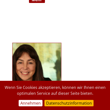
Ausbildnerin in der Marte Meo
Methode. Langjährige
psychologische Tätigkeit im
Kindergartenbereich der Stadt
Graz und des Landes Steiermark.
Lehrbeauftragte an der Privaten
Pädagogischen Hochschule Graz, in
freier Praxis seit 2015. staerkende-
psychologie.at.
Wenn Sie Cookies akzeptieren, können wir Ihnen einen
optimalen Service auf dieser Seite bieten.
Annehmen
Datenschutzinformation
a