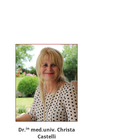
gemeinsam mit Praxispartnern
innovative Ansätze für den
gemeinwohlorientierten Einsatz
von Künstlicher Intelligenz in der
Sozialen Arbeit und der
psychosozialen Beratung.
in
Dr.
med.univ. Christa
Castelli