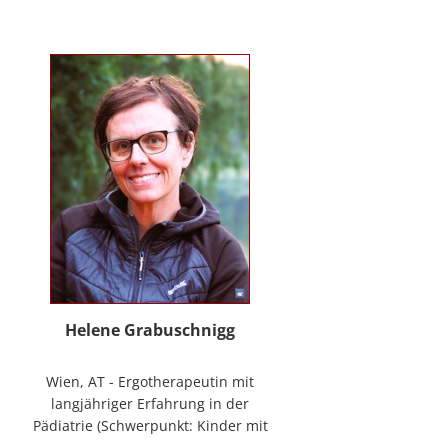
mag Räume öffnen zum Forschen
und Träumen, zum Spüren und
Ordnen. In der
NeuroDeeskalation® schule ich die
Stille im Auge des Taifuns.
Helene Grabuschnigg
Wien, AT - Ergotherapeutin mit
langjähriger Erfahrung in der
Pädiatrie (Schwerpunkt: Kinder mit
frühen Entwicklungsstörungen,