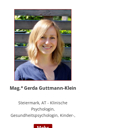
PHTLS; Master of Health Science -
Advanced Nursing Practice -
Pflegeexpertise.
a
Mag.
Gerda Guttmann-Klein
Steiermark, AT - Klinische
Psychologin,
Gesundheitspsychologin, Kinder-,
Jugend- und Familienpsychologin,
mehr
Marte Meo Supervisorin und