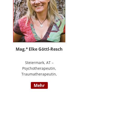
an.
a
Mag.
Elke Göttl-Resch
Steiermark, AT –
Psychotherapeutin,
Traumatherapeutin,
Körpertherapeutin,
mehr
NeuroDeeskaltions Trainerin und
Ausbildnerin, Geschäftsführerin
von ressourcenreich. Meine
Aufgabe ist es Menschen so zu
begegnen, dass sie in Kontakt mit
ihrem heilen Wesen kommen. Ich