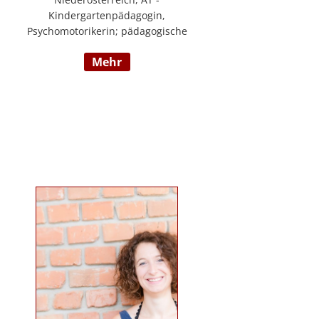
Kindergartenpädagogin,
Psychomotorikerin; pädagogische
Leitung eines 6gruppigen
mehr
Kindergartens; Praxislehrerin an
der BAFEP, Dozentin an der
Universität Diploma, Gründerin
„Die pädagogische
Wunderwerkstatt“, Leitung eines
Eltern-Kind-Zentrum