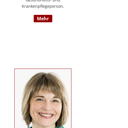
Krankenpflegeperson,
Diplomsozialbetreuerin
mehr
Behindertenarbeit. Mehrjährige
Berufserfahrung im
Behindertenbereich (Wohnbereich,
Tagesstruktur, Mobile Dienste)
https://www.pflegedeutsch.at/