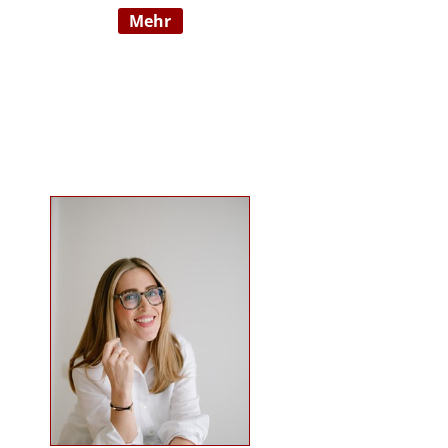
mehr
Wahrnehmungsauffälligkeiten und
Verhaltensschwierigkeiten) SI-
Lehrtherapeutin/GSIÖ mit
internationaler Lehrtätigkeit an
diversen Institutionen und
Universitäten Systemische
Supervisorin/Coach Studium der
sensorischen Integration nach Dr.
Jean Ayres an der University of
Southern California, Los Angeles,
USA und SI-Ausbildung in Wien
Ausbildung nach TEACCH Studium
der Beratungswissenschaften und
Management sozialer Systeme