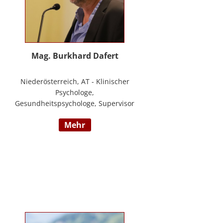
Mag. Burkhard Dafert
Niederösterreich, AT - Klinischer
Psychologe,
Gesundheitspsychologe, Supervisor
und Psychotherapeut; Vorsitzender
mehr
der ÖDBT; Wissenschaftlicher und
therapeutischer Leiter der
Psychotherapie Ambulanz Wien;
Lehrtherapeut für
Verhaltenstherapie; Dozent am ICM
Krems, Donauuni Krems, SFU;
Vortragstätigkeit für AAP, LAK,
GESPAG u.a.