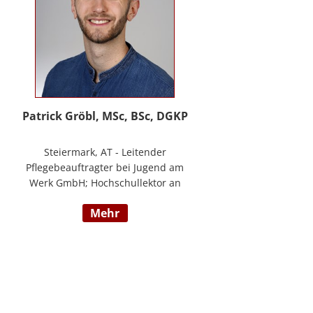
Patrick Gröbl, MSc, BSc, DGKP
Steiermark, AT - Leitender
Pflegebeauftragter bei Jugend am
Werk GmbH; Hochschullektor an
der FH Joanneum; Freiberuflicher
mehr
Vortragender an div.
Bildungsinstituten; Experte für
Gesundheit & Pflege bei
datenkompass GmbH; Bachelor of
Health Science - Gesundheits- und
Krankenpflege; Paramedic -
Notfallmedizin inkl. ACLS, AMLS,