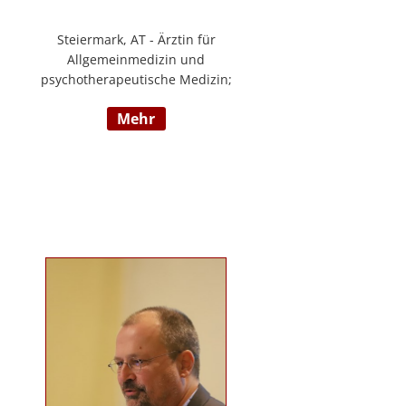
Steiermark, AT - Ärztin für
Allgemeinmedizin und
psychotherapeutische Medizin;
Psychotherapie, Existenzanalyse,
mehr
Traumatherapie; in eigener Praxis
tätig; Lehrgänge in Graz und
Innsbruck zur Thematik Gewalt und
Mobbing, Prävention und
Intervention; Vortrags- und
Seminartätigkeit zu den Themen:
Angst- und
Depressionserkrankungen,
Persönlichkeitsstörungen,
Mobbing, Sexuelle Gewalt und
Burnout, Traumatisierung und
Traumaverarbeitung; www.christa-
lopatka.at