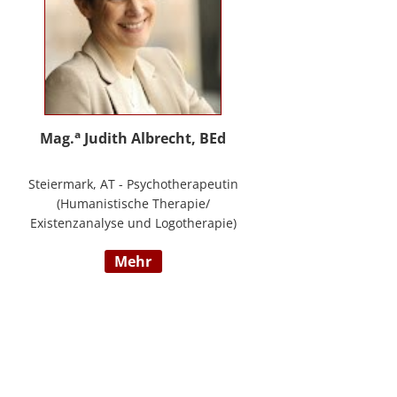
a
Mag.
Judith Albrecht, BEd
Steiermark, AT - Psychotherapeutin
(Humanistische Therapie/
Existenzanalyse und Logotherapie)
in freier Praxis in Knittelfeld, in
mehr
Graz und für das BFP Steiermark,
umfangreiche Berufserfahrung als
Lehrerin und Schul-(cluster)leiterin
für Primarstufe, Mittelschule und
Sonderpädagogik (Lehramt für
Primarstufe und Sonderpädagogik),
Mitautorin des Trainings ELLA – ein