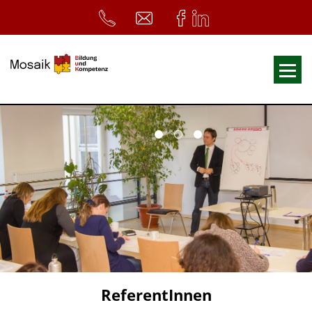
Fortbildungen
Ausbildungen
33. Heilpädagogischer Tag
Symposium
ReferentInnen
Infos
Home
Download
Kursunterlagen
ReferentInnen