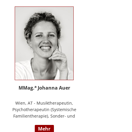
Training zur Förderung sozial-/
emotionaler Kompetenzen,
Lehrtätigkeit in der Aus- und
Weiterbildung an der PPH
Steiermark, Masterstudium Child
development –
Entwicklungsförderung für Kinder
und Jugendliche, S.A.F.E Mentorin
und B.A.S.E Gruppenleiterin (Karl
Heinz Brisch), Rainbows
Gruppenleiterin;
www.psychotherapie-albrecht.at
a
MMag.
Johanna Auer
Wien, AT - Musiktherapeutin,
Psychotherapeutin (Systemische
Familientherapie), Sonder- und
Heilpädagogin. Lehrtätigkeit an der
mehr
Universität für Musik und