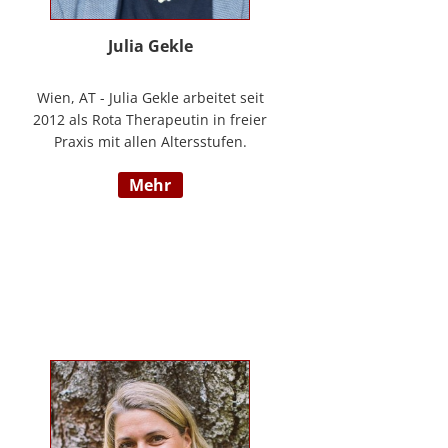
Julia Gekle
Wien, AT - Julia Gekle arbeitet seit
2012 als Rota Therapeutin in freier
Praxis mit allen Altersstufen.
Anfangs noch in Kombination mit
mehr
dem Ursprungsberuf der
Heilmassage, hat Sie sich seit
einigen Jahren rein der Rota
Therapie verschrieben. Im Laufe
der Zeit durfte Sie so einer Vielzahl
an Kindern helfen ihr angelegtes
Potential zu entfalten. Die Rota
Gesamtausbildung absolvierte sie
bei der Begründerin Doris Bartel.
Als diplomierte Lehrtherapeutin
bietet Sie außerdem zertifizierte
Fortbildungen in Rota-Prophylaxe