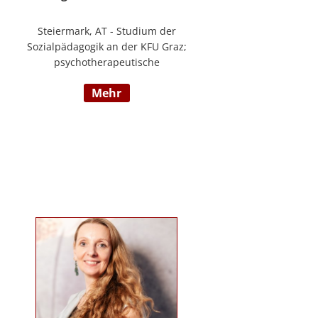
Steiermark, AT - Studium der
Sozialpädagogik an der KFU Graz;
psychotherapeutische
Propädeutikum; seit 2010 in einem
mehr
Angestelltenverhältnis im Bereich
der Arbeitsintegration von
Jugendlichen und jungen
Erwachsenen; Zusatzausbildungen
in Traumapädagogik und
traumazentrierten Fachberatung
sowie Trainerin für Deutsch als
Fremdsprache / Deutsch als
Zweitsprache; selbstständige
Tätigkeit als psychosoziale
Beraterin; www.psychosoziale-
beratung-graz.at