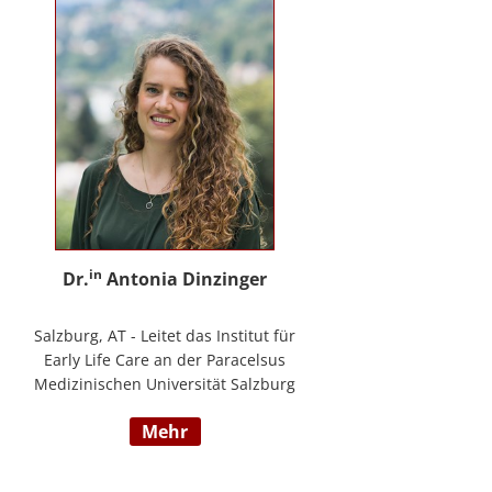
in
Dr.
Antonia Dinzinger
Salzburg, AT - Leitet das Institut für
Early Life Care an der Paracelsus
Medizinischen Universität Salzburg
und beschäftigt sich
mehr
wissenschaftlich mit der sozio-
kognitiven und sozioemotionalen
Entwicklung im Kleinkind- und