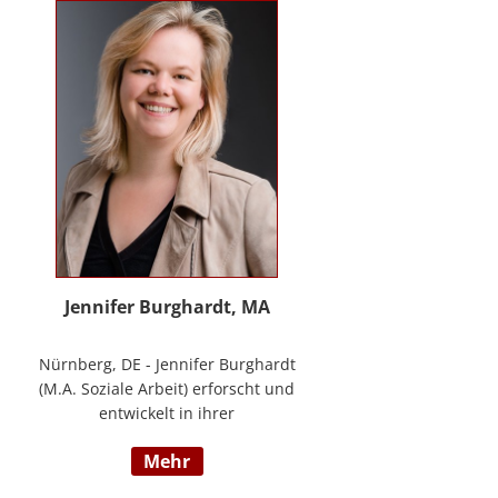
Methode® zu entwickeln, die ich
nun in meinem Bildungszentrum
mit großer Freude weitergebe.
Jennifer Burghardt, MA
Nürnberg, DE - Jennifer Burghardt
(M.A. Soziale Arbeit) erforscht und
entwickelt in ihrer
wissenschaftlichen Tätigkeit am
mehr
Institut für E-Beratung der
Technischen Hochschule Nürnberg