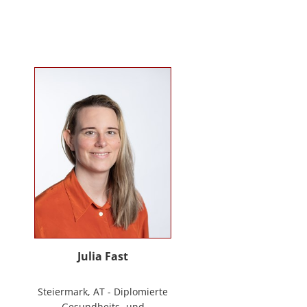
Mitarbeiter*innenbindung in der
stationären Behindertenarbeit. Seit
2024 ist sie Deeskalationstrainerin
nach roDeMa® und leitet eine
Stabstelle für Deeskalation in einer
Einrichtung für Menschen mit
psychischen Erkrankungen.
Julia Fast
Steiermark, AT - Diplomierte
Gesundheits- und