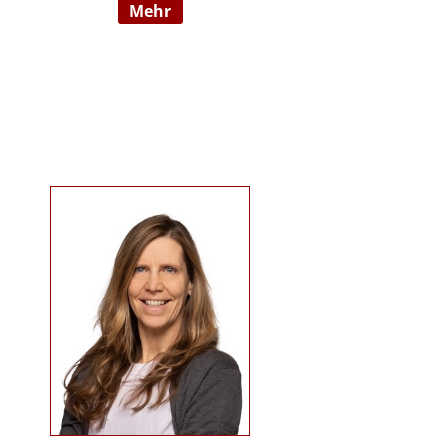
mehr
09/2022 hauptberuflich
selbstständig). Sie ist examinierte
Altenpflegerin, verfügt über
Auslandserfahrung in Luxemburg
und hat einen Bachelorabschluss
in „ Management und Expertise im
Pflege- und Gesundheitswesen“.
Zudem war sie u. a. als
Pflegedienstleitung, stellv.
Einrichtungsleitung und
Qualitätsmanagementbeauftragte
in stationären und ambulanten
Settings tätig. Ihre Schwerpunkte
sind Pflegeausbildung und
Fortbildungen u.a. zu
Demenz/gerontopsychiatrischen
Themen, Qualitätsmanagement
sowie Inhalte an der Schnittstelle
zur Eingliederungshilfe
(professioneller Umgang mit