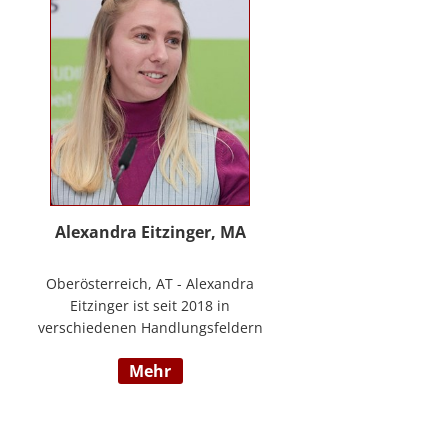
www.stimmzimmer.at.
Alexandra Eitzinger, MA
Oberösterreich, AT - Alexandra
Eitzinger ist seit 2018 in
verschiedenen Handlungsfeldern
im Sozialbereich tätig. Aufbauend
mehr
auf dem Studium der Sozialen
Arbeit erfolgte ein Masterstudium
im Bereich Sozialwirtschaft mit
Fokus auf