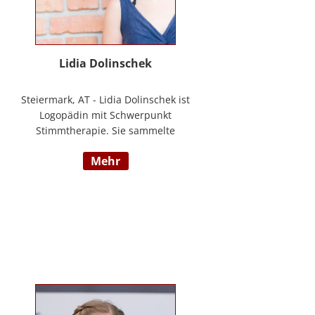
Lidia Dolinschek
Steiermark, AT - Lidia Dolinschek ist
Logopädin mit Schwerpunkt
Stimmtherapie. Sie sammelte
Erfahrung an der Phoniatrie des
mehr
LKH Graz und bleibt durch
Weiterbildungen sowie ihre
Tätigkeit als Sängerin und
Sprecherin stets auf dem neuesten
Stand. Seit 2019 arbeitet sie in
ihrer Praxis „Stimmzimmer“ und
gibt ihr Wissen im Studiengang
Logopädie an der FH Joanneum
Graz weiter. Nähere Informationen
finden Sie unter