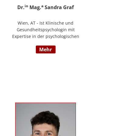
in
a
Dr.
Mag.
Sandra Graf
Wien, AT - Ist Klinische und
Gesundheitspsychologin mit
Expertise in der psychologischen
Diagnostik und klinischen
mehr
Supervision, mit einem
Schwerpunkt auf neurologische
Entwicklungsstörungen,
einschließlich Autismus-Spektrum-
Störungen und ADHS. Neben ihrer
klinischen Tätigkeit ist sie Dozentin
im Bereich der klinischen und
Neuropsychologie.