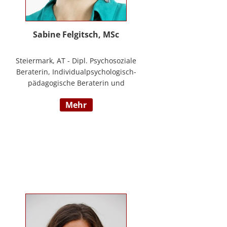
Sabine Felgitsch, MSc
Steiermark, AT - Dipl. Psychosoziale
Beraterin, Individualpsychologisch-
pädagogische Beraterin und
Supervisorin, Schwerpunkte:
mehr
Erziehung, Beziehung,
Demokratisches Lernen, Burnout
Prävention, Resilienz;
www.felgitsch.at / Foto: Susanne
Posch