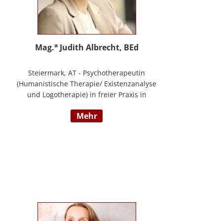
a
Mag.
Judith Albrecht, BEd
Steiermark, AT - Psychotherapeutin
(Humanistische Therapie/ Existenzanalyse
und Logotherapie) in freier Praxis in
Knittelfeld, in Graz und für das BFP
mehr
Steiermark, umfangreiche
Berufserfahrung als Lehrerin und Schul-
(cluster)leiterin für Primarstufe,
Mittelschule und Sonderpädagogik
(Lehramt für Primarstufe und
Sonderpädagogik), Mitautorin des
Trainings ELLA – ein Training zur
Förderung sozial-/ emotionaler
Kompetenzen, Lehrtätigkeit in der Aus-
und Weiterbildung an der PPH Steiermark,