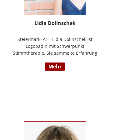
Lidia Dolinschek
Steiermark, AT - Lidia Dolinschek ist
Logopädin mit Schwerpunkt
Stimmtherapie. Sie sammelte Erfahrung
an der Phoniatrie des LKH Graz und bleibt
mehr
durch Weiterbildungen sowie ihre
Tätigkeit als Sängerin und Sprecherin stets
auf dem neuesten Stand. Seit 2019
arbeitet sie in ihrer Praxis „Stimmzimmer“
und gibt ihr Wissen im Studiengang
Logopädie an der FH Joanneum Graz
weiter. Nähere Informationen finden Sie
unter www.stimmzimmer.at.