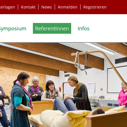
terlagen
Kontakt
News
Anmelden
Registrieren
Symposium
ReferentInnen
Infos