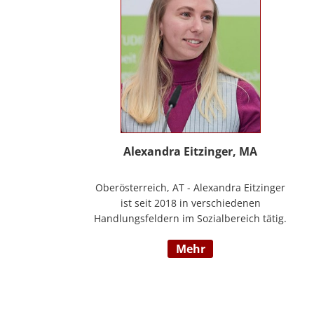
Alexandra Eitzinger, MA
Oberösterreich, AT - Alexandra Eitzinger
ist seit 2018 in verschiedenen
Handlungsfeldern im Sozialbereich tätig.
Aufbauend auf dem Studium der Sozialen
mehr
Arbeit erfolgte ein Masterstudium im
Bereich Sozialwirtschaft mit Fokus auf
Mitarbeiter*innenbindung in der
stationären Behindertenarbeit. Seit 2024
ist sie Deeskalationstrainerin nach