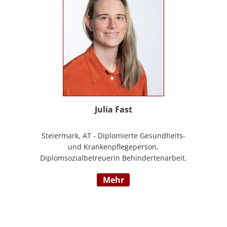
Julia Fast
Steiermark, AT - Diplomierte Gesundheits-
und Krankenpflegeperson,
Diplomsozialbetreuerin Behindertenarbeit.
Mehrjährige Berufserfahrung im
mehr
Behindertenbereich (Wohnbereich,
Tagesstruktur, Mobile Dienste)
https://www.pflegedeutsch.at/