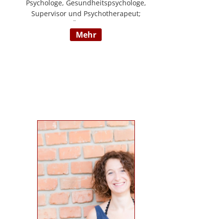
Psychologe, Gesundheitspsychologe,
Supervisor und Psychotherapeut;
Vorsitzender der ÖDBT; Wissenschaftlicher
mehr
und therapeutischer Leiter der
Psychotherapie Ambulanz Wien;
Lehrtherapeut für Verhaltenstherapie;
Dozent am ICM Krems, Donauuni Krems,
SFU; Vortragstätigkeit für AAP, LAK,
GESPAG u.a.