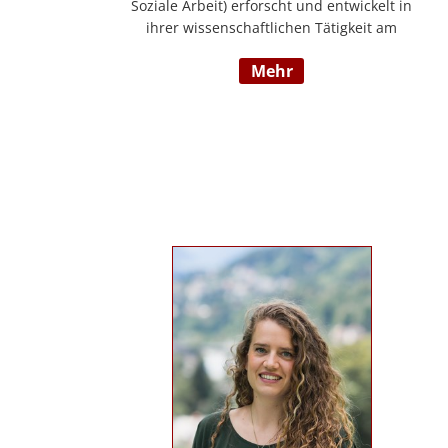
Soziale Arbeit) erforscht und entwickelt in
ihrer wissenschaftlichen Tätigkeit am
Institut für E-Beratung der Technischen
mehr
Hochschule Nürnberg gemeinsam mit
Praxispartnern innovative Ansätze für den
gemeinwohlorientierten Einsatz von
Künstlicher Intelligenz in der Sozialen
Arbeit und der psychosozialen Beratung.