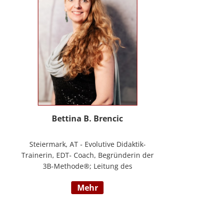
Masterstudium Child development –
Entwicklungsförderung für Kinder und
Jugendliche, S.A.F.E Mentorin und B.A.S.E
Gruppenleiterin (Karl Heinz Brisch),
Rainbows Gruppenleiterin;
www.psychotherapie-albrecht.at
Bettina B. Brencic
Steiermark, AT - Evolutive Didaktik-
Trainerin, EDT- Coach, Begründerin der
3B-Methode®; Leitung des
Ausbildungszentrum Bettina Brencic Nach
mehr
mehr als 10 Jahren praktischer Erfahrung
in vielen Einzel- und Gruppentrainings
und mit verschiedensten Methoden und
theoretischen Konzepten (z.B.