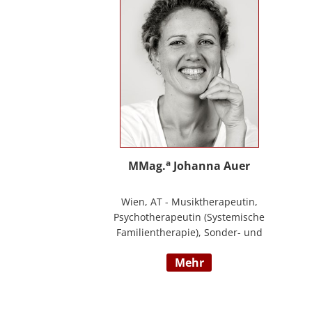
Ihre Schwerpunkte sind Pflegeausbildung
und Fortbildungen u.a. zu
Demenz/gerontopsychiatrischen Themen,
Qualitätsmanagement sowie Inhalte an
der Schnittstelle zur Eingliederungshilfe
(professioneller Umgang mit Menschen
mit Behinderung).
a
MMag.
Johanna Auer
Wien, AT - Musiktherapeutin,
Psychotherapeutin (Systemische
Familientherapie), Sonder- und
Heilpädagogin. Lehrtätigkeit an der
mehr
Universität für Musik und darstellende
Kunst Wien am Institut für Musiktherapie.
Langjährige Erfahrung im klinisch
psychiatrischen Bereich mit Jugendlichen,