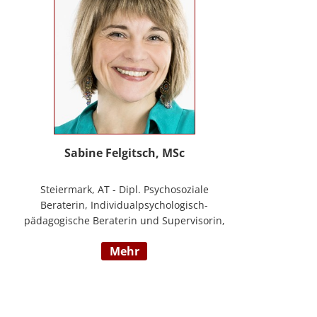
Sabine Felgitsch, MSc
Steiermark, AT - Dipl. Psychosoziale
Beraterin, Individualpsychologisch-
pädagogische Beraterin und Supervisorin,
Schwerpunkte: Erziehung, Beziehung,
mehr
Demokratisches Lernen, Burnout
Prävention, Resilienz; www.felgitsch.at /
Foto: Susanne Posch