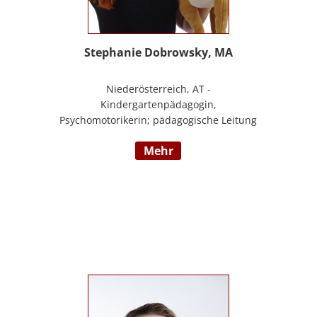
Stephanie Dobrowsky, MA
Niederösterreich, AT -
Kindergartenpädagogin,
Psychomotorikerin; pädagogische Leitung
eines 6gruppigen Kindergartens;
mehr
Praxislehrerin an der BAFEP, Dozentin an
der Universität Diploma, Gründerin „Die
pädagogische Wunderwerkstatt“, Leitung
eines Eltern-Kind-Zentrum