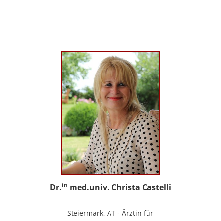
sowie Trainerin für Deutsch als
Fremdsprache / Deutsch als Zweitsprache;
selbstständige Tätigkeit als psychosoziale
Beraterin; www.psychosoziale-beratung-
graz.at
in
Dr.
med.univ. Christa Castelli
Steiermark, AT - Ärztin für