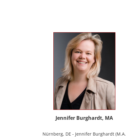
Erwachsenen und Menschen mit
Behinderung. Seit 2012 in eigener Praxis
tätig als Musik- und Psychotherapeutin
und Supervisorin. Gründerin und Mitglied
des Arbeitskreises Musiktherapie für
Menschen mit Behinderungen. Diverse
Workshop und Vortragstätigkeiten.
Homepage: www.johannaauer.at
Jennifer Burghardt, MA
Nürnberg, DE - Jennifer Burghardt (M.A.