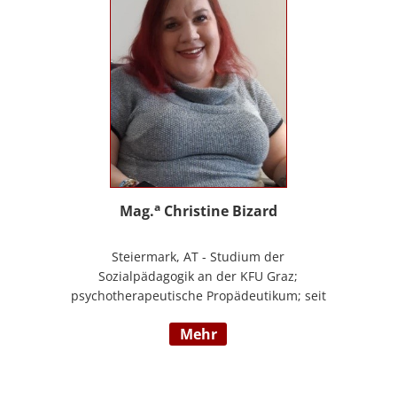
a
Mag.
Christine Bizard
Steiermark, AT - Studium der
Sozialpädagogik an der KFU Graz;
psychotherapeutische Propädeutikum; seit
2010 in einem Angestelltenverhältnis im
mehr
Bereich der Arbeitsintegration von
Jugendlichen und jungen Erwachsenen;
Zusatzausbildungen in Traumapädagogik
und traumazentrierten Fachberatung