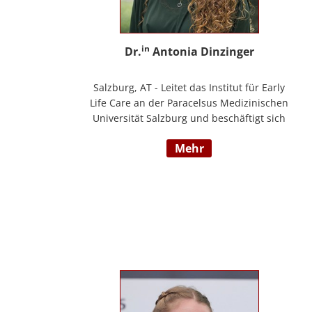
in
Dr.
Antonia Dinzinger
Salzburg, AT - Leitet das Institut für Early
Life Care an der Paracelsus Medizinischen
Universität Salzburg und beschäftigt sich
wissenschaftlich mit der sozio-kognitiven
mehr
und sozioemotionalen Entwicklung im
Kleinkind- und Kindergartenalter. Sie ist
Klinische- und Gesundheitspsychologin,
Psychotherapeutin für Logotherapie und
Existenzanalyse und unterrichtet
‚Achtsamkeit’ am Fachbereich Psychologie
der Universität Salzburg.
https://www.pmu.ac.at/early-life-care.html