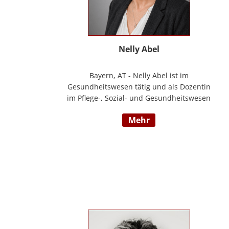
Nelly Abel
Bayern, AT - Nelly Abel ist im
Gesundheitswesen tätig und als Dozentin
im Pflege-, Sozial- und Gesundheitswesen
aktiv (seit 09/2022 hauptberuflich
mehr
selbstständig). Sie ist examinierte
Altenpflegerin, verfügt über
Auslandserfahrung in Luxemburg und hat
einen Bachelorabschluss in „ Management
und Expertise im Pflege- und
Gesundheitswesen“. Zudem war sie u. a.
als Pflegedienstleitung, stellv.
Einrichtungsleitung und
Qualitätsmanagementbeauftragte in
stationären und ambulanten Settings tätig.