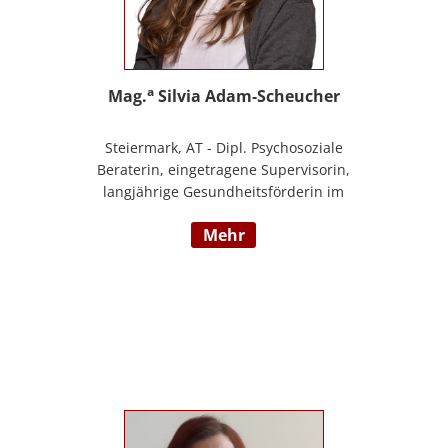
a
Mag.
Silvia Adam-Scheucher
Steiermark, AT - Dipl. Psychosoziale
Beraterin, eingetragene Supervisorin,
langjährige Gesundheitsförderin im
Gesunden Kindergarten (Styria vitalis/
mehr
ÖGK), Zertifizierte Yoga-Lehrerin,
Evolutionspädagogin und Lernberaterin
P.P., Juristin, Beraterin im BfP – Beratung
für PädagogInnen Steiermark