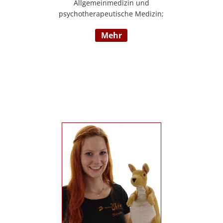
Allgemeinmedizin und
psychotherapeutische Medizin;
Psychotherapie, Existenzanalyse,
mehr
Traumatherapie; in eigener Praxis tätig;
Lehrgänge in Graz und Innsbruck zur
Thematik Gewalt und Mobbing, Prävention
und Intervention; Vortrags- und
Seminartätigkeit zu den Themen: Angst-
und Depressionserkrankungen,
Persönlichkeitsstörungen, Mobbing,
Sexuelle Gewalt und Burnout,
Traumatisierung und Traumaverarbeitung;
www.christa-lopatka.at