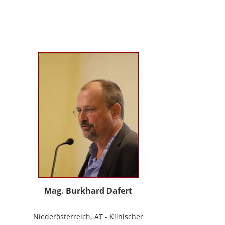
Evolutionspädagogik, Sensomotorischen
Integration, uvm.) ist es mir gelungen, die
3B-Methode® zu entwickeln, die ich nun
in meinem Bildungszentrum mit großer
Freude weitergebe.
Mag. Burkhard Dafert
Niederösterreich, AT - Klinischer