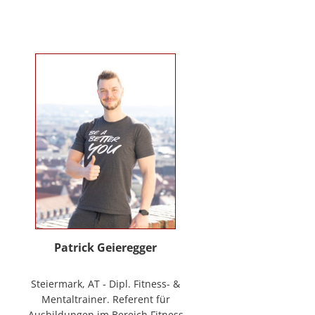
Verhaltenstherapie bei Kindern
und Jugendlichen (in Ausbildung
unter Supervision), tiergestützte
Therapie. Wichtigste berufliche
Arbeitsfelder: Klinische- und
Gesundheitspsychologin in freier
Praxis, Mitarbeiterin bei GO-ON
Suizidprävention Steiermark,
ehem. Schulpsychologin (ÖZPGS) /
Bildungsdirektion für Steiermark,
Psychologische Behandlung &
Beratung (Institut für
Familienförderung und in freier
Praxis), Vortragstätigkeiten im
Rahmen der Aus- und Fortbildung
sowie BGF im psychosozialen
Patrick Geieregger
Kontext. In freier Praxis:
www.psychologin-friesacher.at,
Steiermark, AT - Dipl. Fitness- &
www.teamfrei.webnode.at
Mentaltrainer. Referent für
Ausbildungen im Bereich Fitness