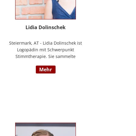
Lidia Dolinschek
Steiermark, AT - Lidia Dolinschek ist
Logopädin mit Schwerpunkt
Stimmtherapie. Sie sammelte
Erfahrung an der Phoniatrie des
mehr
LKH Graz und bleibt durch
Weiterbildungen sowie ihre
Tätigkeit als Sängerin und
Sprecherin stets auf dem neuesten
Stand. Seit 2019 arbeitet sie in
ihrer Praxis „Stimmzimmer“ und
gibt ihr Wissen im Studiengang
Logopädie an der FH Joanneum
Graz weiter. Nähere Informationen
finden Sie unter