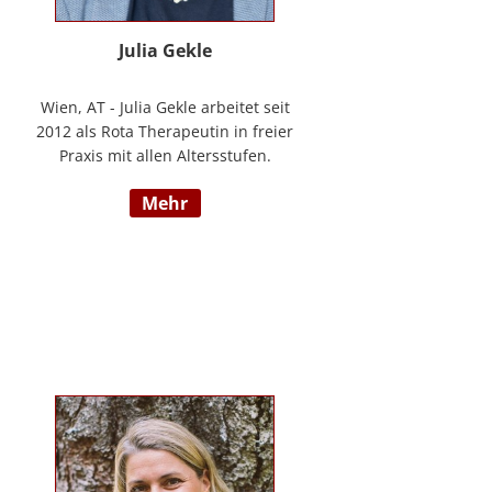
Julia Gekle
Wien, AT - Julia Gekle arbeitet seit
2012 als Rota Therapeutin in freier
Praxis mit allen Altersstufen.
Anfangs noch in Kombination mit
mehr
dem Ursprungsberuf der
Heilmassage, hat Sie sich seit
einigen Jahren rein der Rota
Therapie verschrieben. Im Laufe
der Zeit durfte Sie so einer Vielzahl
an Kindern helfen ihr angelegtes
Potential zu entfalten. Die Rota
Gesamtausbildung absolvierte sie
bei der Begründerin Doris Bartel.
Als diplomierte Lehrtherapeutin
bietet Sie außerdem zertifizierte
Fortbildungen in Rota-Prophylaxe