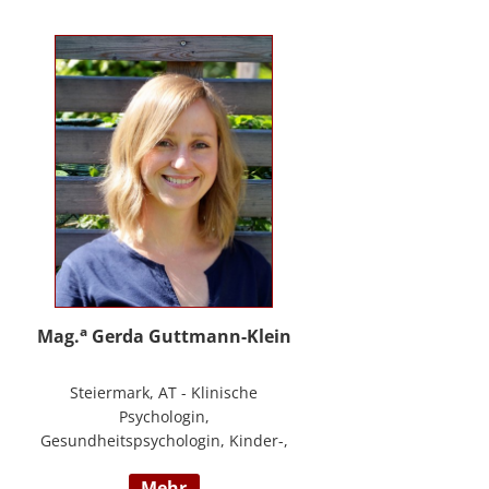
PHTLS; Master of Health Science -
Advanced Nursing Practice -
Pflegeexpertise.
a
Mag.
Gerda Guttmann-Klein
Steiermark, AT - Klinische
Psychologin,
Gesundheitspsychologin, Kinder-,
Jugend- und Familienpsychologin,
mehr
Marte Meo Supervisorin und