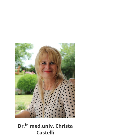
gemeinsam mit Praxispartnern
innovative Ansätze für den
gemeinwohlorientierten Einsatz
von Künstlicher Intelligenz in der
Sozialen Arbeit und der
psychosozialen Beratung.
in
Dr.
med.univ. Christa
Castelli