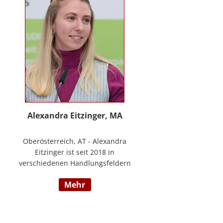
www.stimmzimmer.at.
Alexandra Eitzinger, MA
Oberösterreich, AT - Alexandra
Eitzinger ist seit 2018 in
verschiedenen Handlungsfeldern
im Sozialbereich tätig. Aufbauend
mehr
auf dem Studium der Sozialen
Arbeit erfolgte ein Masterstudium
im Bereich Sozialwirtschaft mit
Fokus auf