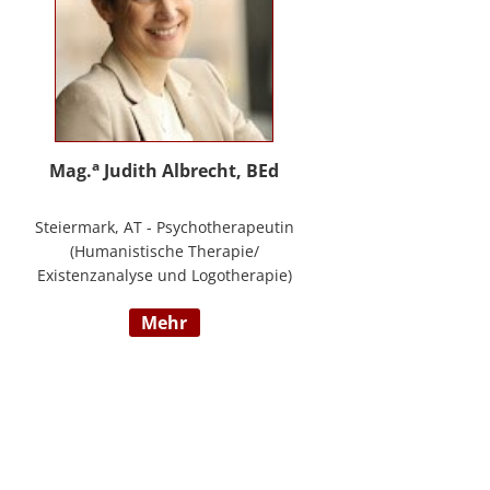
a
Mag.
Judith Albrecht, BEd
Steiermark, AT - Psychotherapeutin
(Humanistische Therapie/
Existenzanalyse und Logotherapie)
in freier Praxis in Knittelfeld, in
mehr
Graz und für das BFP Steiermark,
umfangreiche Berufserfahrung als
Lehrerin und Schul-(cluster)leiterin
für Primarstufe, Mittelschule und
Sonderpädagogik (Lehramt für
Primarstufe und Sonderpädagogik),
Mitautorin des Trainings ELLA – ein