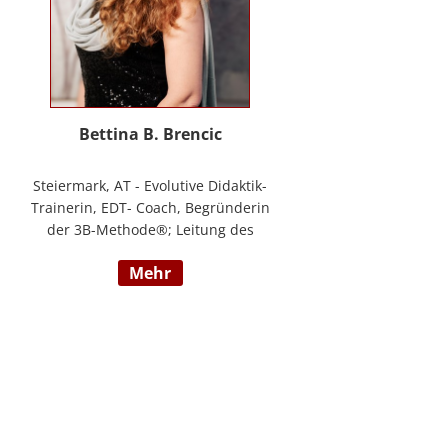
Bettina B. Brencic
Steiermark, AT - Evolutive Didaktik-
Trainerin, EDT- Coach, Begründerin
der 3B-Methode®; Leitung des
Ausbildungszentrum Bettina
mehr
Brencic Nach mehr als 10 Jahren
praktischer Erfahrung in vielen
Einzel- und Gruppentrainings und
mit verschiedensten Methoden
und theoretischen Konzepten (z.B.
Evolutionspädagogik,
Sensomotorischen Integration,
uvm.) ist es mir gelungen, die 3B-