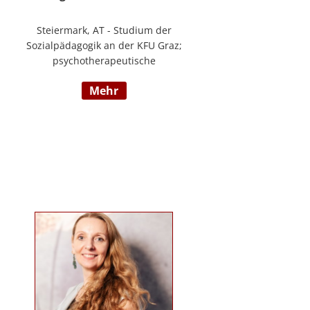
Steiermark, AT - Studium der
Sozialpädagogik an der KFU Graz;
psychotherapeutische
Propädeutikum; seit 2010 in einem
mehr
Angestelltenverhältnis im Bereich
der Arbeitsintegration von
Jugendlichen und jungen
Erwachsenen; Zusatzausbildungen
in Traumapädagogik und
traumazentrierten Fachberatung
sowie Trainerin für Deutsch als
Fremdsprache / Deutsch als
Zweitsprache; selbstständige
Tätigkeit als psychosoziale
Beraterin; www.psychosoziale-
beratung-graz.at