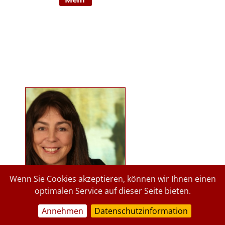
Ausbildnerin in der Marte Meo
Methode. Langjährige
psychologische Tätigkeit im
Kindergartenbereich der Stadt
Graz und des Landes Steiermark.
Lehrbeauftragte an der Privaten
Pädagogischen Hochschule Graz, in
freier Praxis seit 2015. staerkende-
psychologie.at.
Wenn Sie Cookies akzeptieren, können wir Ihnen einen
optimalen Service auf dieser Seite bieten.
Annehmen
Datenschutzinformation
a