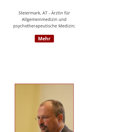
Steiermark, AT - Ärztin für
Allgemeinmedizin und
psychotherapeutische Medizin;
Psychotherapie, Existenzanalyse,
mehr
Traumatherapie; in eigener Praxis
tätig; Lehrgänge in Graz und
Innsbruck zur Thematik Gewalt und
Mobbing, Prävention und
Intervention; Vortrags- und
Seminartätigkeit zu den Themen:
Angst- und
Depressionserkrankungen,
Persönlichkeitsstörungen,
Mobbing, Sexuelle Gewalt und
Burnout, Traumatisierung und
Traumaverarbeitung; www.christa-
lopatka.at