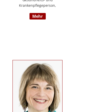
Krankenpflegeperson,
Diplomsozialbetreuerin
mehr
Behindertenarbeit. Mehrjährige
Berufserfahrung im
Behindertenbereich (Wohnbereich,
Tagesstruktur, Mobile Dienste)
https://www.pflegedeutsch.at/