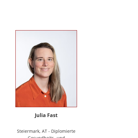
Mitarbeiter*innenbindung in der
stationären Behindertenarbeit. Seit
2024 ist sie Deeskalationstrainerin
nach roDeMa® und leitet eine
Stabstelle für Deeskalation in einer
Einrichtung für Menschen mit
psychischen Erkrankungen.
Julia Fast
Steiermark, AT - Diplomierte
Gesundheits- und