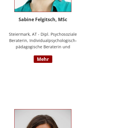
Sabine Felgitsch, MSc
Steiermark, AT - Dipl. Psychosoziale
Beraterin, Individualpsychologisch-
pädagogische Beraterin und
Supervisorin, Schwerpunkte:
mehr
Erziehung, Beziehung,
Demokratisches Lernen, Burnout
Prävention, Resilienz;
www.felgitsch.at / Foto: Susanne
Posch