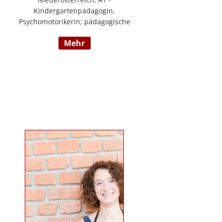
Kindergartenpädagogin,
Psychomotorikerin; pädagogische
Leitung eines 6gruppigen
mehr
Kindergartens; Praxislehrerin an
der BAFEP, Dozentin an der
Universität Diploma, Gründerin
„Die pädagogische
Wunderwerkstatt“, Leitung eines
Eltern-Kind-Zentrum