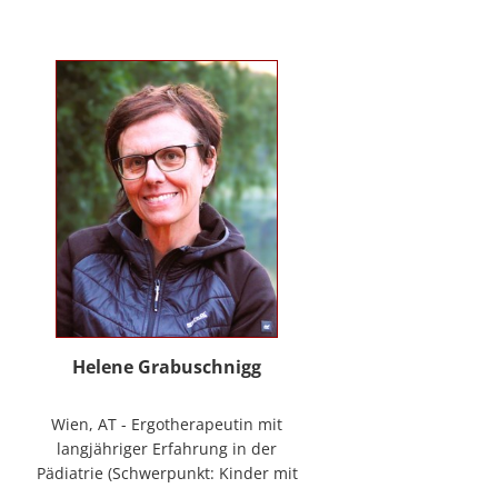
mag Räume öffnen zum Forschen
und Träumen, zum Spüren und
Ordnen. In der
NeuroDeeskalation® schule ich die
Stille im Auge des Taifuns.
Helene Grabuschnigg
Wien, AT - Ergotherapeutin mit
langjähriger Erfahrung in der
Pädiatrie (Schwerpunkt: Kinder mit
frühen Entwicklungsstörungen,