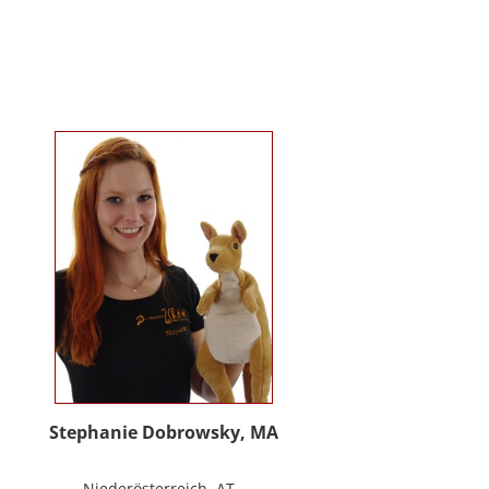
Kindergartenalter. Sie ist Klinische-
und Gesundheitspsychologin,
Psychotherapeutin für
Logotherapie und Existenzanalyse
und unterrichtet ‚Achtsamkeit’ am
Fachbereich Psychologie der
Universität Salzburg.
https://www.pmu.ac.at/early-life-
care.html
Stephanie Dobrowsky, MA
Niederösterreich, AT -