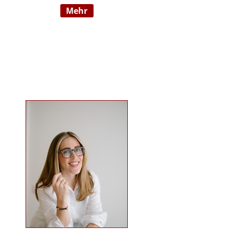
mehr
Wahrnehmungsauffälligkeiten und
Verhaltensschwierigkeiten) SI-
Lehrtherapeutin/GSIÖ mit
internationaler Lehrtätigkeit an
diversen Institutionen und
Universitäten Systemische
Supervisorin/Coach Studium der
sensorischen Integration nach Dr.
Jean Ayres an der University of
Southern California, Los Angeles,
USA und SI-Ausbildung in Wien
Ausbildung nach TEACCH Studium
der Beratungswissenschaften und
Management sozialer Systeme