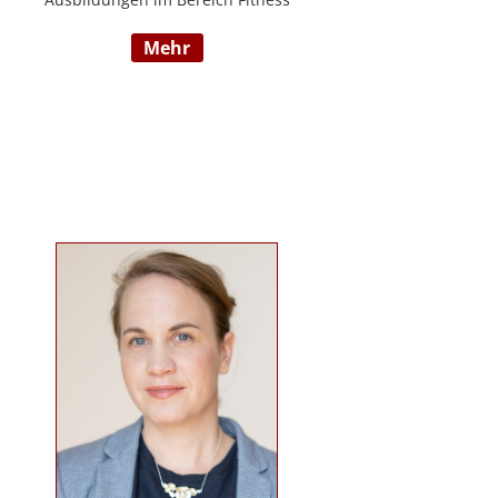
und Mentaltraining an der Flexyfit
mehr
Sports Academy und diversen
Instituten, Betreuer von Seminaren
zum Thema gesunder
Lebensweise, Trainer für
Gruppenkurse und
Personaltrainings.
www.beabetteryou.at