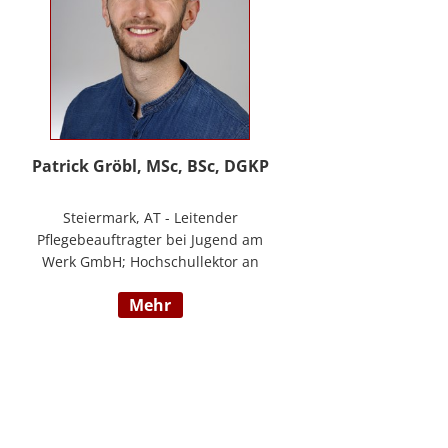
Patrick Gröbl, MSc, BSc, DGKP
Steiermark, AT - Leitender
Pflegebeauftragter bei Jugend am
Werk GmbH; Hochschullektor an
der FH Joanneum; Freiberuflicher
mehr
Vortragender an div.
Bildungsinstituten; Experte für
Gesundheit & Pflege bei
datenkompass GmbH; Bachelor of
Health Science - Gesundheits- und
Krankenpflege; Paramedic -
Notfallmedizin inkl. ACLS, AMLS,