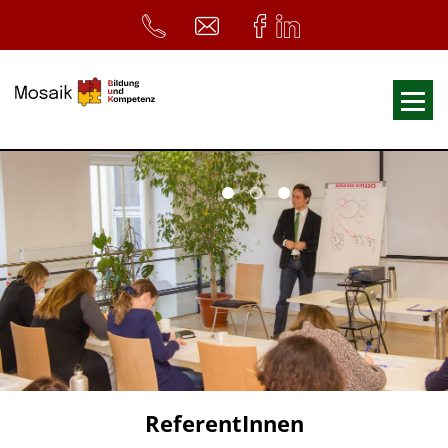
Fortbildungen
Ausbildungen
33. Heilpädagogischer Tag
Symposium
ReferentInnen
Infos
Home
Download
Kursunterlagen
ReferentInnen