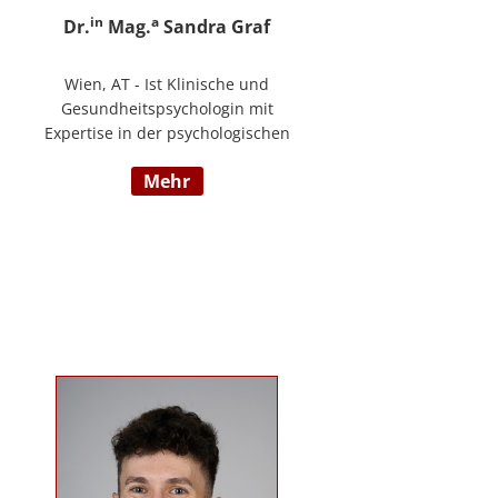
in
a
Dr.
Mag.
Sandra Graf
Wien, AT - Ist Klinische und
Gesundheitspsychologin mit
Expertise in der psychologischen
Diagnostik und klinischen
mehr
Supervision, mit einem
Schwerpunkt auf neurologische
Entwicklungsstörungen,
einschließlich Autismus-Spektrum-
Störungen und ADHS. Neben ihrer
klinischen Tätigkeit ist sie Dozentin
im Bereich der klinischen und
Neuropsychologie.