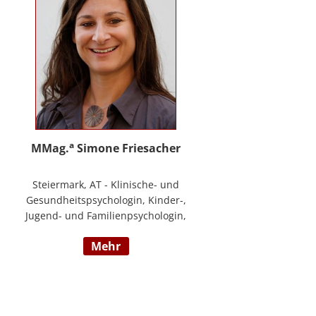
a
MMag.
Simone Friesacher
Steiermark, AT - Klinische- und
Gesundheitspsychologin, Kinder-,
Jugend- und Familienpsychologin,
Traumatherapeutin, Zert. Skills -
mehr
Trainerin (nach DBT),
Notfallpsychologin, Erziehungs-
und Bildungswissenschafterin,
Arbeits- und
Organisationspsychologin,