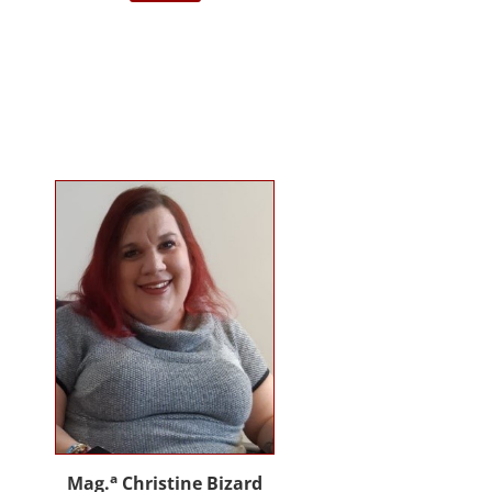
darstellende Kunst Wien am
Institut für Musiktherapie.
Langjährige Erfahrung im klinisch
psychiatrischen Bereich mit
Jugendlichen, Erwachsenen und
Menschen mit Behinderung. Seit
2012 in eigener Praxis tätig als
Musik- und Psychotherapeutin und
Supervisorin. Gründerin und
Mitglied des Arbeitskreises
Musiktherapie für Menschen mit
Behinderungen. Diverse Workshop
und Vortragstätigkeiten.
Homepage: www.johannaauer.at
a
Mag.
Christine Bizard