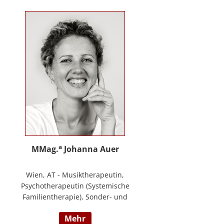
Training zur Förderung sozial-/
emotionaler Kompetenzen,
Lehrtätigkeit in der Aus- und
Weiterbildung an der PPH
Steiermark, Masterstudium Child
development –
Entwicklungsförderung für Kinder
und Jugendliche, S.A.F.E Mentorin
und B.A.S.E Gruppenleiterin (Karl
Heinz Brisch), Rainbows
Gruppenleiterin;
www.psychotherapie-albrecht.at
a
MMag.
Johanna Auer
Wien, AT - Musiktherapeutin,
Psychotherapeutin (Systemische
Familientherapie), Sonder- und
Heilpädagogin. Lehrtätigkeit an der
mehr
Universität für Musik und