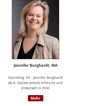
Methode® zu entwickeln, die ich
nun in meinem Bildungszentrum
mit großer Freude weitergebe.
Jennifer Burghardt, MA
Nürnberg, DE - Jennifer Burghardt
(M.A. Soziale Arbeit) erforscht und
entwickelt in ihrer
wissenschaftlichen Tätigkeit am
mehr
Institut für E-Beratung der
Technischen Hochschule Nürnberg