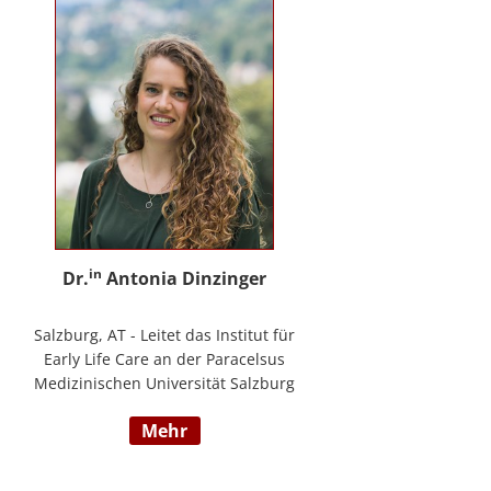
in
Dr.
Antonia Dinzinger
Salzburg, AT - Leitet das Institut für
Early Life Care an der Paracelsus
Medizinischen Universität Salzburg
und beschäftigt sich
mehr
wissenschaftlich mit der sozio-
kognitiven und sozioemotionalen
Entwicklung im Kleinkind- und