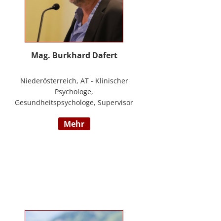
Mag. Burkhard Dafert
Niederösterreich, AT - Klinischer
Psychologe,
Gesundheitspsychologe, Supervisor
und Psychotherapeut; Vorsitzender
mehr
der ÖDBT; Wissenschaftlicher und
therapeutischer Leiter der
Psychotherapie Ambulanz Wien;
Lehrtherapeut für
Verhaltenstherapie; Dozent am ICM
Krems, Donauuni Krems, SFU;
Vortragstätigkeit für AAP, LAK,
GESPAG u.a.