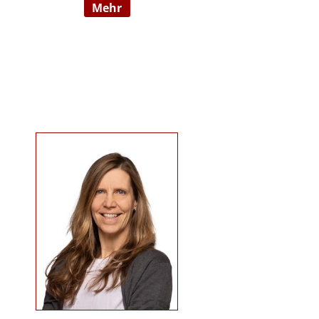
mehr
09/2022 hauptberuflich
selbstständig). Sie ist examinierte
Altenpflegerin, verfügt über
Auslandserfahrung in Luxemburg
und hat einen Bachelorabschluss
in „ Management und Expertise im
Pflege- und Gesundheitswesen“.
Zudem war sie u. a. als
Pflegedienstleitung, stellv.
Einrichtungsleitung und
Qualitätsmanagementbeauftragte
in stationären und ambulanten
Settings tätig. Ihre Schwerpunkte
sind Pflegeausbildung und
Fortbildungen u.a. zu
Demenz/gerontopsychiatrischen
Themen, Qualitätsmanagement
sowie Inhalte an der Schnittstelle
zur Eingliederungshilfe
(professioneller Umgang mit