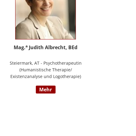
a
Mag.
Judith Albrecht, BEd
Steiermark, AT - Psychotherapeutin
(Humanistische Therapie/
Existenzanalyse und Logotherapie)
in freier Praxis in Knittelfeld, in
mehr
Graz und für das BFP Steiermark,
umfangreiche Berufserfahrung als
Lehrerin und Schul-(cluster)leiterin
für Primarstufe, Mittelschule und
Sonderpädagogik (Lehramt für
Primarstufe und Sonderpädagogik),
Mitautorin des Trainings ELLA – ein