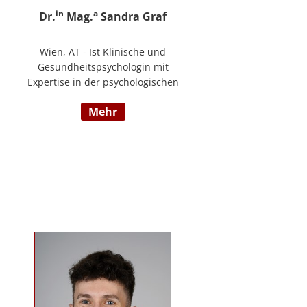
in
a
Dr.
Mag.
Sandra Graf
Wien, AT - Ist Klinische und
Gesundheitspsychologin mit
Expertise in der psychologischen
Diagnostik und klinischen
mehr
Supervision, mit einem
Schwerpunkt auf neurologische
Entwicklungsstörungen,
einschließlich Autismus-Spektrum-
Störungen und ADHS. Neben ihrer
klinischen Tätigkeit ist sie Dozentin
im Bereich der klinischen und
Neuropsychologie.