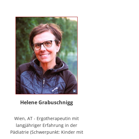
mag Räume öffnen zum Forschen
und Träumen, zum Spüren und
Ordnen. In der
NeuroDeeskalation® schule ich die
Stille im Auge des Taifuns.
Helene Grabuschnigg
Wien, AT - Ergotherapeutin mit
langjähriger Erfahrung in der
Pädiatrie (Schwerpunkt: Kinder mit
frühen Entwicklungsstörungen,