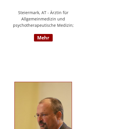
Steiermark, AT - Ärztin für
Allgemeinmedizin und
psychotherapeutische Medizin;
Psychotherapie, Existenzanalyse,
mehr
Traumatherapie; in eigener Praxis
tätig; Lehrgänge in Graz und
Innsbruck zur Thematik Gewalt und
Mobbing, Prävention und
Intervention; Vortrags- und
Seminartätigkeit zu den Themen:
Angst- und
Depressionserkrankungen,
Persönlichkeitsstörungen,
Mobbing, Sexuelle Gewalt und
Burnout, Traumatisierung und
Traumaverarbeitung; www.christa-
lopatka.at