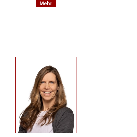
mehr
09/2022 hauptberuflich
selbstständig). Sie ist examinierte
Altenpflegerin, verfügt über
Auslandserfahrung in Luxemburg
und hat einen Bachelorabschluss
in „ Management und Expertise im
Pflege- und Gesundheitswesen“.
Zudem war sie u. a. als
Pflegedienstleitung, stellv.
Einrichtungsleitung und
Qualitätsmanagementbeauftragte
in stationären und ambulanten
Settings tätig. Ihre Schwerpunkte
sind Pflegeausbildung und
Fortbildungen u.a. zu
Demenz/gerontopsychiatrischen
Themen, Qualitätsmanagement
sowie Inhalte an der Schnittstelle
zur Eingliederungshilfe
(professioneller Umgang mit