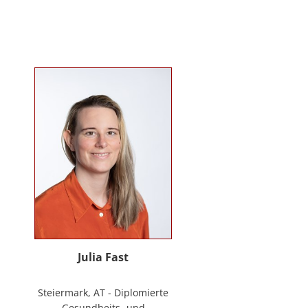
Mitarbeiter*innenbindung in der
stationären Behindertenarbeit. Seit
2024 ist sie Deeskalationstrainerin
nach roDeMa® und leitet eine
Stabstelle für Deeskalation in einer
Einrichtung für Menschen mit
psychischen Erkrankungen.
Julia Fast
Steiermark, AT - Diplomierte
Gesundheits- und