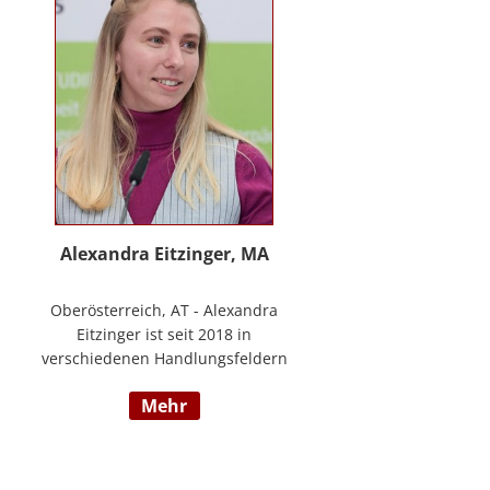
www.stimmzimmer.at.
Alexandra Eitzinger, MA
Oberösterreich, AT - Alexandra
Eitzinger ist seit 2018 in
verschiedenen Handlungsfeldern
im Sozialbereich tätig. Aufbauend
mehr
auf dem Studium der Sozialen
Arbeit erfolgte ein Masterstudium
im Bereich Sozialwirtschaft mit
Fokus auf