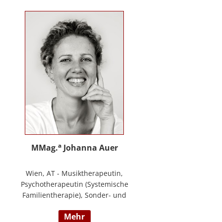
Training zur Förderung sozial-/
emotionaler Kompetenzen,
Lehrtätigkeit in der Aus- und
Weiterbildung an der PPH
Steiermark, Masterstudium Child
development –
Entwicklungsförderung für Kinder
und Jugendliche, S.A.F.E Mentorin
und B.A.S.E Gruppenleiterin (Karl
Heinz Brisch), Rainbows
Gruppenleiterin;
www.psychotherapie-albrecht.at
a
MMag.
Johanna Auer
Wien, AT - Musiktherapeutin,
Psychotherapeutin (Systemische
Familientherapie), Sonder- und
Heilpädagogin. Lehrtätigkeit an der
mehr
Universität für Musik und