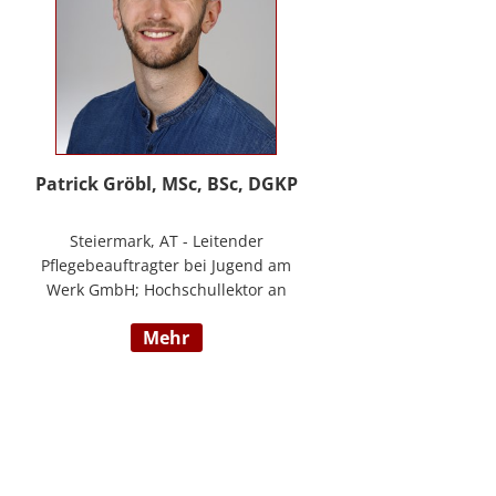
Patrick Gröbl, MSc, BSc, DGKP
Steiermark, AT - Leitender
Pflegebeauftragter bei Jugend am
Werk GmbH; Hochschullektor an
der FH Joanneum; Freiberuflicher
mehr
Vortragender an div.
Bildungsinstituten; Experte für
Gesundheit & Pflege bei
datenkompass GmbH; Bachelor of
Health Science - Gesundheits- und
Krankenpflege; Paramedic -
Notfallmedizin inkl. ACLS, AMLS,