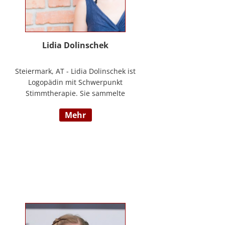
Lidia Dolinschek
Steiermark, AT - Lidia Dolinschek ist
Logopädin mit Schwerpunkt
Stimmtherapie. Sie sammelte
Erfahrung an der Phoniatrie des
mehr
LKH Graz und bleibt durch
Weiterbildungen sowie ihre
Tätigkeit als Sängerin und
Sprecherin stets auf dem neuesten
Stand. Seit 2019 arbeitet sie in
ihrer Praxis „Stimmzimmer“ und
gibt ihr Wissen im Studiengang
Logopädie an der FH Joanneum
Graz weiter. Nähere Informationen
finden Sie unter