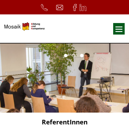
Fortbildungen
Ausbildungen
33. Heilpädagogischer Tag
Symposium
ReferentInnen
Infos
Home
Download
Kursunterlagen
ReferentInnen