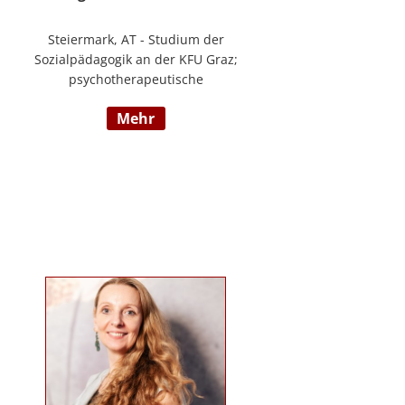
Steiermark, AT - Studium der
Sozialpädagogik an der KFU Graz;
psychotherapeutische
Propädeutikum; seit 2010 in einem
mehr
Angestelltenverhältnis im Bereich
der Arbeitsintegration von
Jugendlichen und jungen
Erwachsenen; Zusatzausbildungen
in Traumapädagogik und
traumazentrierten Fachberatung
sowie Trainerin für Deutsch als
Fremdsprache / Deutsch als
Zweitsprache; selbstständige
Tätigkeit als psychosoziale
Beraterin; www.psychosoziale-
beratung-graz.at