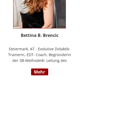
Bettina B. Brencic
Steiermark, AT - Evolutive Didaktik-
Trainerin, EDT- Coach, Begründerin
der 3B-Methode®; Leitung des
Ausbildungszentrum Bettina
mehr
Brencic Nach mehr als 10 Jahren
praktischer Erfahrung in vielen
Einzel- und Gruppentrainings und
mit verschiedensten Methoden
und theoretischen Konzepten (z.B.
Evolutionspädagogik,
Sensomotorischen Integration,
uvm.) ist es mir gelungen, die 3B-