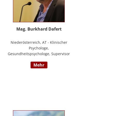
Mag. Burkhard Dafert
Niederösterreich, AT - Klinischer
Psychologe,
Gesundheitspsychologe, Supervisor
und Psychotherapeut; Vorsitzender
mehr
der ÖDBT; Wissenschaftlicher und
therapeutischer Leiter der
Psychotherapie Ambulanz Wien;
Lehrtherapeut für
Verhaltenstherapie; Dozent am ICM
Krems, Donauuni Krems, SFU;
Vortragstätigkeit für AAP, LAK,
GESPAG u.a.