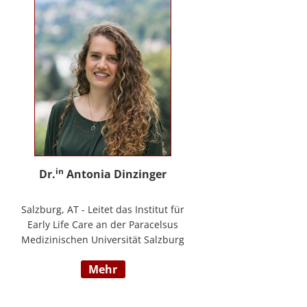
in
Dr.
Antonia Dinzinger
Salzburg, AT - Leitet das Institut für
Early Life Care an der Paracelsus
Medizinischen Universität Salzburg
und beschäftigt sich
mehr
wissenschaftlich mit der sozio-
kognitiven und sozioemotionalen
Entwicklung im Kleinkind- und