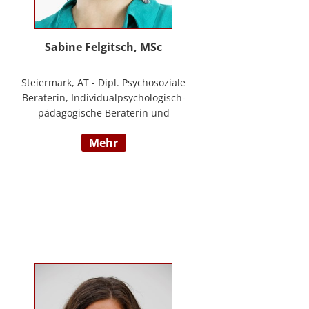
Sabine Felgitsch, MSc
Steiermark, AT - Dipl. Psychosoziale
Beraterin, Individualpsychologisch-
pädagogische Beraterin und
Supervisorin, Schwerpunkte:
mehr
Erziehung, Beziehung,
Demokratisches Lernen, Burnout
Prävention, Resilienz;
www.felgitsch.at / Foto: Susanne
Posch