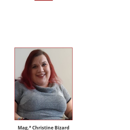
darstellende Kunst Wien am
Institut für Musiktherapie.
Langjährige Erfahrung im klinisch
psychiatrischen Bereich mit
Jugendlichen, Erwachsenen und
Menschen mit Behinderung. Seit
2012 in eigener Praxis tätig als
Musik- und Psychotherapeutin und
Supervisorin. Gründerin und
Mitglied des Arbeitskreises
Musiktherapie für Menschen mit
Behinderungen. Diverse Workshop
und Vortragstätigkeiten.
Homepage: www.johannaauer.at
a
Mag.
Christine Bizard