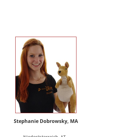
Kindergartenalter. Sie ist Klinische-
und Gesundheitspsychologin,
Psychotherapeutin für
Logotherapie und Existenzanalyse
und unterrichtet ‚Achtsamkeit’ am
Fachbereich Psychologie der
Universität Salzburg.
https://www.pmu.ac.at/early-life-
care.html
Stephanie Dobrowsky, MA
Niederösterreich, AT -