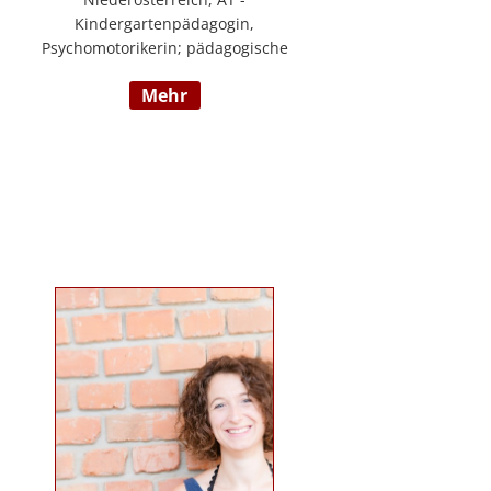
Kindergartenpädagogin,
Psychomotorikerin; pädagogische
Leitung eines 6gruppigen
mehr
Kindergartens; Praxislehrerin an
der BAFEP, Dozentin an der
Universität Diploma, Gründerin
„Die pädagogische
Wunderwerkstatt“, Leitung eines
Eltern-Kind-Zentrum