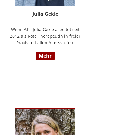
Julia Gekle
Wien, AT - Julia Gekle arbeitet seit
2012 als Rota Therapeutin in freier
Praxis mit allen Altersstufen.
Anfangs noch in Kombination mit
mehr
dem Ursprungsberuf der
Heilmassage, hat Sie sich seit
einigen Jahren rein der Rota
Therapie verschrieben. Im Laufe
der Zeit durfte Sie so einer Vielzahl
an Kindern helfen ihr angelegtes
Potential zu entfalten. Die Rota
Gesamtausbildung absolvierte sie
bei der Begründerin Doris Bartel.
Als diplomierte Lehrtherapeutin
bietet Sie außerdem zertifizierte
Fortbildungen in Rota-Prophylaxe