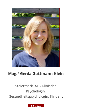
PHTLS; Master of Health Science -
Advanced Nursing Practice -
Pflegeexpertise.
a
Mag.
Gerda Guttmann-Klein
Steiermark, AT - Klinische
Psychologin,
Gesundheitspsychologin, Kinder-,
Jugend- und Familienpsychologin,
mehr
Marte Meo Supervisorin und