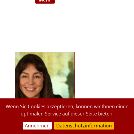
Ausbildnerin in der Marte Meo
Methode. Langjährige
psychologische Tätigkeit im
Kindergartenbereich der Stadt
Graz und des Landes Steiermark.
Lehrbeauftragte an der Privaten
Pädagogischen Hochschule Graz, in
freier Praxis seit 2015. staerkende-
psychologie.at.
Wenn Sie Cookies akzeptieren, können wir Ihnen einen
optimalen Service auf dieser Seite bieten.
Annehmen
Datenschutzinformation
a