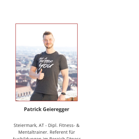
Verhaltenstherapie bei Kindern
und Jugendlichen (in Ausbildung
unter Supervision), tiergestützte
Therapie. Wichtigste berufliche
Arbeitsfelder: Klinische- und
Gesundheitspsychologin in freier
Praxis, Mitarbeiterin bei GO-ON
Suizidprävention Steiermark,
ehem. Schulpsychologin (ÖZPGS) /
Bildungsdirektion für Steiermark,
Psychologische Behandlung &
Beratung (Institut für
Familienförderung und in freier
Praxis), Vortragstätigkeiten im
Rahmen der Aus- und Fortbildung
sowie BGF im psychosozialen
Patrick Geieregger
Kontext. In freier Praxis:
www.psychologin-friesacher.at,
Steiermark, AT - Dipl. Fitness- &
www.teamfrei.webnode.at
Mentaltrainer. Referent für
Ausbildungen im Bereich Fitness