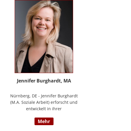
Methode® zu entwickeln, die ich
nun in meinem Bildungszentrum
mit großer Freude weitergebe.
Jennifer Burghardt, MA
Nürnberg, DE - Jennifer Burghardt
(M.A. Soziale Arbeit) erforscht und
entwickelt in ihrer
wissenschaftlichen Tätigkeit am
mehr
Institut für E-Beratung der
Technischen Hochschule Nürnberg