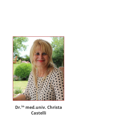
gemeinsam mit Praxispartnern
innovative Ansätze für den
gemeinwohlorientierten Einsatz
von Künstlicher Intelligenz in der
Sozialen Arbeit und der
psychosozialen Beratung.
in
Dr.
med.univ. Christa
Castelli