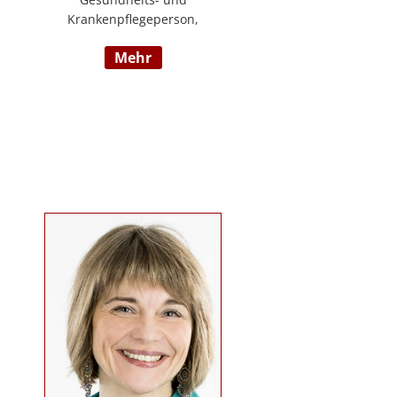
Krankenpflegeperson,
Diplomsozialbetreuerin
mehr
Behindertenarbeit. Mehrjährige
Berufserfahrung im
Behindertenbereich (Wohnbereich,
Tagesstruktur, Mobile Dienste)
https://www.pflegedeutsch.at/