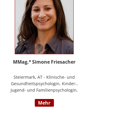
a
MMag.
Simone Friesacher
Steiermark, AT - Klinische- und
Gesundheitspsychologin, Kinder-,
Jugend- und Familienpsychologin,
Traumatherapeutin, Zert. Skills -
mehr
Trainerin (nach DBT),
Notfallpsychologin, Erziehungs-
und Bildungswissenschafterin,
Arbeits- und
Organisationspsychologin,