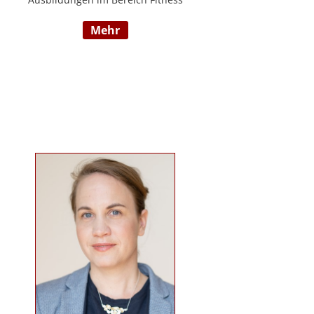
und Mentaltraining an der Flexyfit
mehr
Sports Academy und diversen
Instituten, Betreuer von Seminaren
zum Thema gesunder
Lebensweise, Trainer für
Gruppenkurse und
Personaltrainings.
www.beabetteryou.at