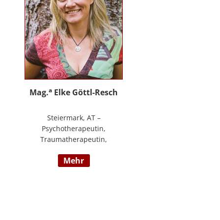
an.
a
Mag.
Elke Göttl-Resch
Steiermark, AT –
Psychotherapeutin,
Traumatherapeutin,
Körpertherapeutin,
mehr
NeuroDeeskaltions Trainerin und
Ausbildnerin, Geschäftsführerin
von ressourcenreich. Meine
Aufgabe ist es Menschen so zu
begegnen, dass sie in Kontakt mit
ihrem heilen Wesen kommen. Ich