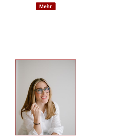
mehr
Wahrnehmungsauffälligkeiten und
Verhaltensschwierigkeiten) SI-
Lehrtherapeutin/GSIÖ mit
internationaler Lehrtätigkeit an
diversen Institutionen und
Universitäten Systemische
Supervisorin/Coach Studium der
sensorischen Integration nach Dr.
Jean Ayres an der University of
Southern California, Los Angeles,
USA und SI-Ausbildung in Wien
Ausbildung nach TEACCH Studium
der Beratungswissenschaften und
Management sozialer Systeme