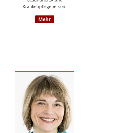
Krankenpflegeperson,
Diplomsozialbetreuerin
mehr
Behindertenarbeit. Mehrjährige
Berufserfahrung im
Behindertenbereich (Wohnbereich,
Tagesstruktur, Mobile Dienste)
https://www.pflegedeutsch.at/