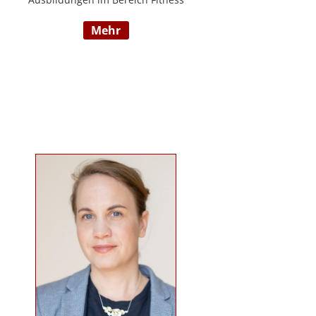
und Mentaltraining an der Flexyfit
mehr
Sports Academy und diversen
Instituten, Betreuer von Seminaren
zum Thema gesunder
Lebensweise, Trainer für
Gruppenkurse und
Personaltrainings.
www.beabetteryou.at