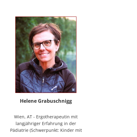
mag Räume öffnen zum Forschen
und Träumen, zum Spüren und
Ordnen. In der
NeuroDeeskalation® schule ich die
Stille im Auge des Taifuns.
Helene Grabuschnigg
Wien, AT - Ergotherapeutin mit
langjähriger Erfahrung in der
Pädiatrie (Schwerpunkt: Kinder mit
frühen Entwicklungsstörungen,