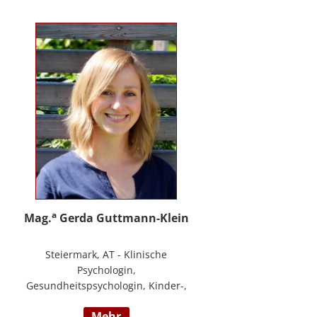
PHTLS; Master of Health Science -
Advanced Nursing Practice -
Pflegeexpertise.
a
Mag.
Gerda Guttmann-Klein
Steiermark, AT - Klinische
Psychologin,
Gesundheitspsychologin, Kinder-,
Jugend- und Familienpsychologin,
mehr
Marte Meo Supervisorin und