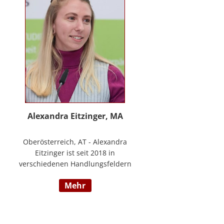
www.stimmzimmer.at.
Alexandra Eitzinger, MA
Oberösterreich, AT - Alexandra
Eitzinger ist seit 2018 in
verschiedenen Handlungsfeldern
im Sozialbereich tätig. Aufbauend
mehr
auf dem Studium der Sozialen
Arbeit erfolgte ein Masterstudium
im Bereich Sozialwirtschaft mit
Fokus auf