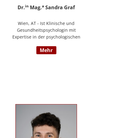
in
a
Dr.
Mag.
Sandra Graf
Wien, AT - Ist Klinische und
Gesundheitspsychologin mit
Expertise in der psychologischen
Diagnostik und klinischen
mehr
Supervision, mit einem
Schwerpunkt auf neurologische
Entwicklungsstörungen,
einschließlich Autismus-Spektrum-
Störungen und ADHS. Neben ihrer
klinischen Tätigkeit ist sie Dozentin
im Bereich der klinischen und
Neuropsychologie.