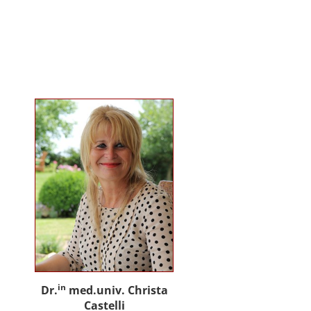
gemeinsam mit Praxispartnern
innovative Ansätze für den
gemeinwohlorientierten Einsatz
von Künstlicher Intelligenz in der
Sozialen Arbeit und der
psychosozialen Beratung.
in
Dr.
med.univ. Christa
Castelli