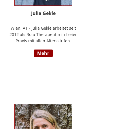
Julia Gekle
Wien, AT - Julia Gekle arbeitet seit
2012 als Rota Therapeutin in freier
Praxis mit allen Altersstufen.
Anfangs noch in Kombination mit
mehr
dem Ursprungsberuf der
Heilmassage, hat Sie sich seit
einigen Jahren rein der Rota
Therapie verschrieben. Im Laufe
der Zeit durfte Sie so einer Vielzahl
an Kindern helfen ihr angelegtes
Potential zu entfalten. Die Rota
Gesamtausbildung absolvierte sie
bei der Begründerin Doris Bartel.
Als diplomierte Lehrtherapeutin
bietet Sie außerdem zertifizierte
Fortbildungen in Rota-Prophylaxe