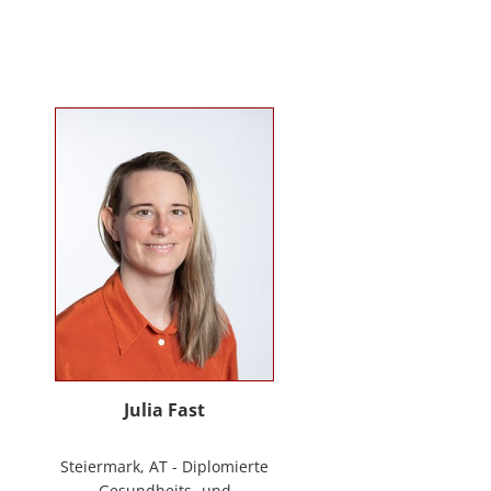
Mitarbeiter*innenbindung in der
stationären Behindertenarbeit. Seit
2024 ist sie Deeskalationstrainerin
nach roDeMa® und leitet eine
Stabstelle für Deeskalation in einer
Einrichtung für Menschen mit
psychischen Erkrankungen.
Julia Fast
Steiermark, AT - Diplomierte
Gesundheits- und