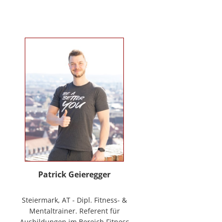
Verhaltenstherapie bei Kindern
und Jugendlichen (in Ausbildung
unter Supervision), tiergestützte
Therapie. Wichtigste berufliche
Arbeitsfelder: Klinische- und
Gesundheitspsychologin in freier
Praxis, Mitarbeiterin bei GO-ON
Suizidprävention Steiermark,
ehem. Schulpsychologin (ÖZPGS) /
Bildungsdirektion für Steiermark,
Psychologische Behandlung &
Beratung (Institut für
Familienförderung und in freier
Praxis), Vortragstätigkeiten im
Rahmen der Aus- und Fortbildung
sowie BGF im psychosozialen
Patrick Geieregger
Kontext. In freier Praxis:
www.psychologin-friesacher.at,
Steiermark, AT - Dipl. Fitness- &
www.teamfrei.webnode.at
Mentaltrainer. Referent für
Ausbildungen im Bereich Fitness