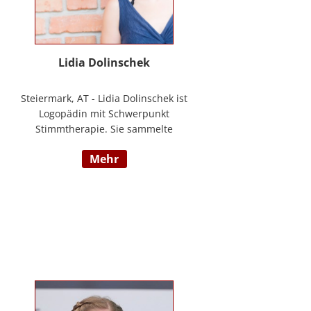
Lidia Dolinschek
Steiermark, AT - Lidia Dolinschek ist
Logopädin mit Schwerpunkt
Stimmtherapie. Sie sammelte
Erfahrung an der Phoniatrie des
mehr
LKH Graz und bleibt durch
Weiterbildungen sowie ihre
Tätigkeit als Sängerin und
Sprecherin stets auf dem neuesten
Stand. Seit 2019 arbeitet sie in
ihrer Praxis „Stimmzimmer“ und
gibt ihr Wissen im Studiengang
Logopädie an der FH Joanneum
Graz weiter. Nähere Informationen
finden Sie unter