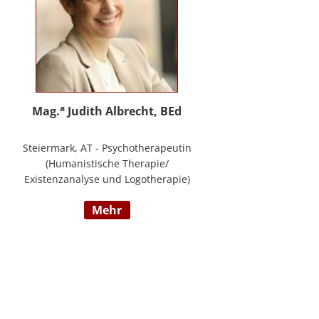
a
Mag.
Judith Albrecht, BEd
Steiermark, AT - Psychotherapeutin
(Humanistische Therapie/
Existenzanalyse und Logotherapie)
in freier Praxis in Knittelfeld, in
mehr
Graz und für das BFP Steiermark,
umfangreiche Berufserfahrung als
Lehrerin und Schul-(cluster)leiterin
für Primarstufe, Mittelschule und
Sonderpädagogik (Lehramt für
Primarstufe und Sonderpädagogik),
Mitautorin des Trainings ELLA – ein