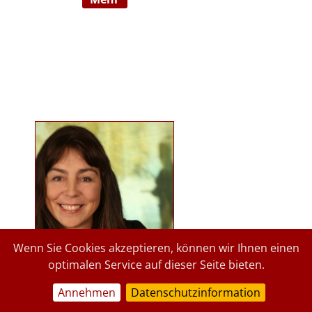
Ausbildnerin in der Marte Meo
Methode. Langjährige
psychologische Tätigkeit im
Kindergartenbereich der Stadt
Graz und des Landes Steiermark.
Lehrbeauftragte an der Privaten
Pädagogischen Hochschule Graz, in
freier Praxis seit 2015. staerkende-
psychologie.at.
Wenn Sie Cookies akzeptieren, können wir Ihnen einen
optimalen Service auf dieser Seite bieten.
Annehmen
Datenschutzinformation
a