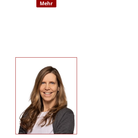
mehr
09/2022 hauptberuflich
selbstständig). Sie ist examinierte
Altenpflegerin, verfügt über
Auslandserfahrung in Luxemburg
und hat einen Bachelorabschluss
in „ Management und Expertise im
Pflege- und Gesundheitswesen“.
Zudem war sie u. a. als
Pflegedienstleitung, stellv.
Einrichtungsleitung und
Qualitätsmanagementbeauftragte
in stationären und ambulanten
Settings tätig. Ihre Schwerpunkte
sind Pflegeausbildung und
Fortbildungen u.a. zu
Demenz/gerontopsychiatrischen
Themen, Qualitätsmanagement
sowie Inhalte an der Schnittstelle
zur Eingliederungshilfe
(professioneller Umgang mit