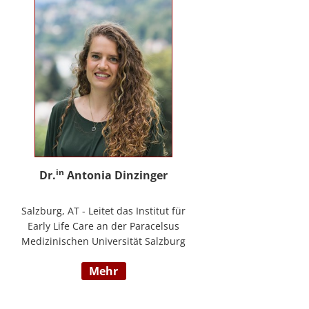
in
Dr.
Antonia Dinzinger
Salzburg, AT - Leitet das Institut für
Early Life Care an der Paracelsus
Medizinischen Universität Salzburg
und beschäftigt sich
mehr
wissenschaftlich mit der sozio-
kognitiven und sozioemotionalen
Entwicklung im Kleinkind- und