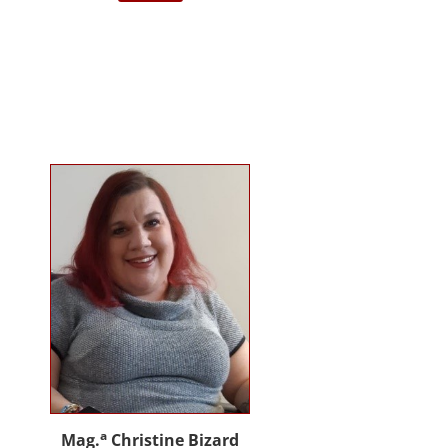
darstellende Kunst Wien am
Institut für Musiktherapie.
Langjährige Erfahrung im klinisch
psychiatrischen Bereich mit
Jugendlichen, Erwachsenen und
Menschen mit Behinderung. Seit
2012 in eigener Praxis tätig als
Musik- und Psychotherapeutin und
Supervisorin. Gründerin und
Mitglied des Arbeitskreises
Musiktherapie für Menschen mit
Behinderungen. Diverse Workshop
und Vortragstätigkeiten.
Homepage: www.johannaauer.at
a
Mag.
Christine Bizard