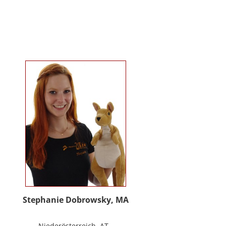
Kindergartenalter. Sie ist Klinische-
und Gesundheitspsychologin,
Psychotherapeutin für
Logotherapie und Existenzanalyse
und unterrichtet ‚Achtsamkeit’ am
Fachbereich Psychologie der
Universität Salzburg.
https://www.pmu.ac.at/early-life-
care.html
Stephanie Dobrowsky, MA
Niederösterreich, AT -