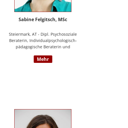
Sabine Felgitsch, MSc
Steiermark, AT - Dipl. Psychosoziale
Beraterin, Individualpsychologisch-
pädagogische Beraterin und
Supervisorin, Schwerpunkte:
mehr
Erziehung, Beziehung,
Demokratisches Lernen, Burnout
Prävention, Resilienz;
www.felgitsch.at / Foto: Susanne
Posch