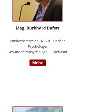
Mag. Burkhard Dafert
Niederösterreich, AT - Klinischer
Psychologe,
Gesundheitspsychologe, Supervisor
und Psychotherapeut; Vorsitzender
mehr
der ÖDBT; Wissenschaftlicher und
therapeutischer Leiter der
Psychotherapie Ambulanz Wien;
Lehrtherapeut für
Verhaltenstherapie; Dozent am ICM
Krems, Donauuni Krems, SFU;
Vortragstätigkeit für AAP, LAK,
GESPAG u.a.