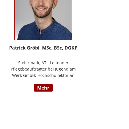
Patrick Gröbl, MSc, BSc, DGKP
Steiermark, AT - Leitender
Pflegebeauftragter bei Jugend am
Werk GmbH; Hochschullektor an
der FH Joanneum; Freiberuflicher
mehr
Vortragender an div.
Bildungsinstituten; Experte für
Gesundheit & Pflege bei
datenkompass GmbH; Bachelor of
Health Science - Gesundheits- und
Krankenpflege; Paramedic -
Notfallmedizin inkl. ACLS, AMLS,