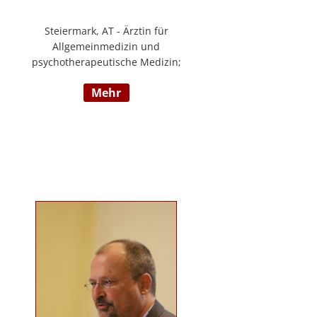
Steiermark, AT - Ärztin für
Allgemeinmedizin und
psychotherapeutische Medizin;
Psychotherapie, Existenzanalyse,
mehr
Traumatherapie; in eigener Praxis
tätig; Lehrgänge in Graz und
Innsbruck zur Thematik Gewalt und
Mobbing, Prävention und
Intervention; Vortrags- und
Seminartätigkeit zu den Themen:
Angst- und
Depressionserkrankungen,
Persönlichkeitsstörungen,
Mobbing, Sexuelle Gewalt und
Burnout, Traumatisierung und
Traumaverarbeitung; www.christa-
lopatka.at