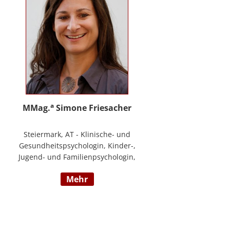
a
MMag.
Simone Friesacher
Steiermark, AT - Klinische- und
Gesundheitspsychologin, Kinder-,
Jugend- und Familienpsychologin,
Traumatherapeutin, Zert. Skills -
mehr
Trainerin (nach DBT),
Notfallpsychologin, Erziehungs-
und Bildungswissenschafterin,
Arbeits- und
Organisationspsychologin,