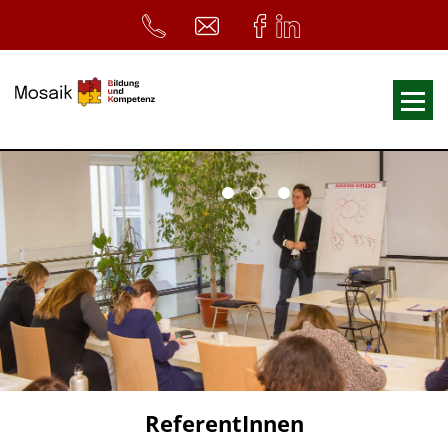
Fortbildungen
Ausbildungen
33. Heilpädagogischer Tag
Symposium
ReferentInnen
Infos
Home
Download
Kursunterlagen
ReferentInnen