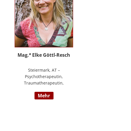
an.
a
Mag.
Elke Göttl-Resch
Steiermark, AT –
Psychotherapeutin,
Traumatherapeutin,
Körpertherapeutin,
mehr
NeuroDeeskaltions Trainerin und
Ausbildnerin, Geschäftsführerin
von ressourcenreich. Meine
Aufgabe ist es Menschen so zu
begegnen, dass sie in Kontakt mit
ihrem heilen Wesen kommen. Ich