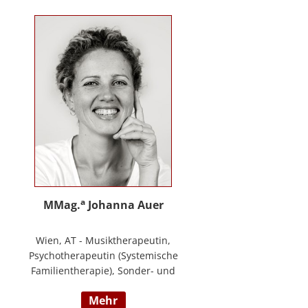
Training zur Förderung sozial-/
emotionaler Kompetenzen,
Lehrtätigkeit in der Aus- und
Weiterbildung an der PPH
Steiermark, Masterstudium Child
development –
Entwicklungsförderung für Kinder
und Jugendliche, S.A.F.E Mentorin
und B.A.S.E Gruppenleiterin (Karl
Heinz Brisch), Rainbows
Gruppenleiterin;
www.psychotherapie-albrecht.at
a
MMag.
Johanna Auer
Wien, AT - Musiktherapeutin,
Psychotherapeutin (Systemische
Familientherapie), Sonder- und
Heilpädagogin. Lehrtätigkeit an der
mehr
Universität für Musik und