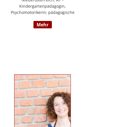
Kindergartenpädagogin,
Psychomotorikerin; pädagogische
Leitung eines 6gruppigen
mehr
Kindergartens; Praxislehrerin an
der BAFEP, Dozentin an der
Universität Diploma, Gründerin
„Die pädagogische
Wunderwerkstatt“, Leitung eines
Eltern-Kind-Zentrum