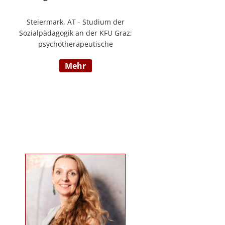
Steiermark, AT - Studium der
Sozialpädagogik an der KFU Graz;
psychotherapeutische
Propädeutikum; seit 2010 in einem
mehr
Angestelltenverhältnis im Bereich
der Arbeitsintegration von
Jugendlichen und jungen
Erwachsenen; Zusatzausbildungen
in Traumapädagogik und
traumazentrierten Fachberatung
sowie Trainerin für Deutsch als
Fremdsprache / Deutsch als
Zweitsprache; selbstständige
Tätigkeit als psychosoziale
Beraterin; www.psychosoziale-
beratung-graz.at