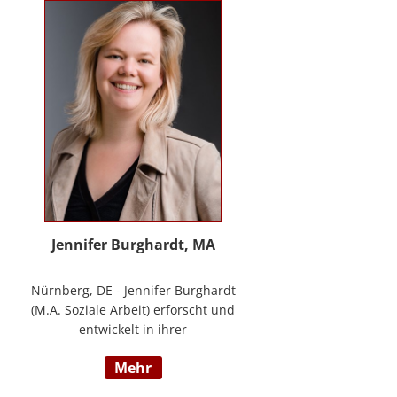
Methode® zu entwickeln, die ich
nun in meinem Bildungszentrum
mit großer Freude weitergebe.
Jennifer Burghardt, MA
Nürnberg, DE - Jennifer Burghardt
(M.A. Soziale Arbeit) erforscht und
entwickelt in ihrer
wissenschaftlichen Tätigkeit am
mehr
Institut für E-Beratung der
Technischen Hochschule Nürnberg