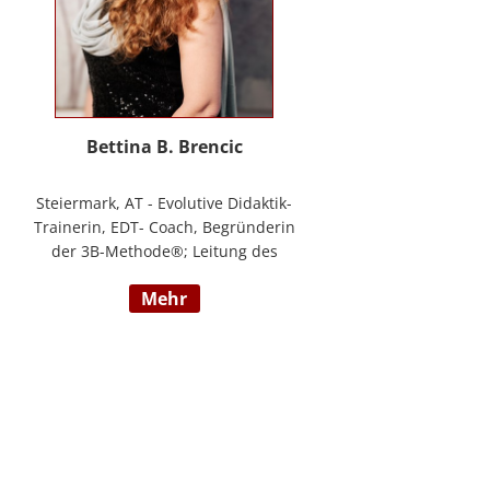
Bettina B. Brencic
Steiermark, AT - Evolutive Didaktik-
Trainerin, EDT- Coach, Begründerin
der 3B-Methode®; Leitung des
Ausbildungszentrum Bettina
mehr
Brencic Nach mehr als 10 Jahren
praktischer Erfahrung in vielen
Einzel- und Gruppentrainings und
mit verschiedensten Methoden
und theoretischen Konzepten (z.B.
Evolutionspädagogik,
Sensomotorischen Integration,
uvm.) ist es mir gelungen, die 3B-