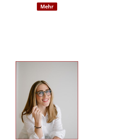
mehr
Wahrnehmungsauffälligkeiten und
Verhaltensschwierigkeiten) SI-
Lehrtherapeutin/GSIÖ mit
internationaler Lehrtätigkeit an
diversen Institutionen und
Universitäten Systemische
Supervisorin/Coach Studium der
sensorischen Integration nach Dr.
Jean Ayres an der University of
Southern California, Los Angeles,
USA und SI-Ausbildung in Wien
Ausbildung nach TEACCH Studium
der Beratungswissenschaften und
Management sozialer Systeme