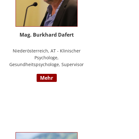
Mag. Burkhard Dafert
Niederösterreich, AT - Klinischer
Psychologe,
Gesundheitspsychologe, Supervisor
und Psychotherapeut; Vorsitzender
mehr
der ÖDBT; Wissenschaftlicher und
therapeutischer Leiter der
Psychotherapie Ambulanz Wien;
Lehrtherapeut für
Verhaltenstherapie; Dozent am ICM
Krems, Donauuni Krems, SFU;
Vortragstätigkeit für AAP, LAK,
GESPAG u.a.