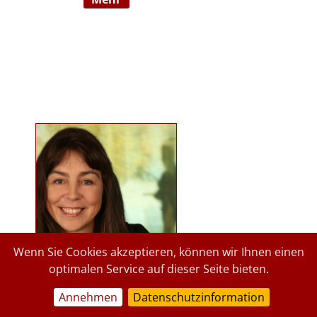
Ausbildnerin in der Marte Meo
Methode. Langjährige
psychologische Tätigkeit im
Kindergartenbereich der Stadt
Graz und des Landes Steiermark.
Lehrbeauftragte an der Privaten
Pädagogischen Hochschule Graz, in
freier Praxis seit 2015. staerkende-
psychologie.at.
Wenn Sie Cookies akzeptieren, können wir Ihnen einen
optimalen Service auf dieser Seite bieten.
Annehmen
Datenschutzinformation
a