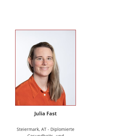
Mitarbeiter*innenbindung in der
stationären Behindertenarbeit. Seit
2024 ist sie Deeskalationstrainerin
nach roDeMa® und leitet eine
Stabstelle für Deeskalation in einer
Einrichtung für Menschen mit
psychischen Erkrankungen.
Julia Fast
Steiermark, AT - Diplomierte
Gesundheits- und