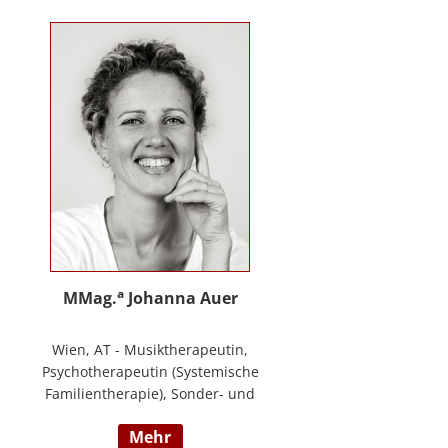
Training zur Förderung sozial-/
emotionaler Kompetenzen,
Lehrtätigkeit in der Aus- und
Weiterbildung an der PPH
Steiermark, Masterstudium Child
development –
Entwicklungsförderung für Kinder
und Jugendliche, S.A.F.E Mentorin
und B.A.S.E Gruppenleiterin (Karl
Heinz Brisch), Rainbows
Gruppenleiterin;
www.psychotherapie-albrecht.at
a
MMag.
Johanna Auer
Wien, AT - Musiktherapeutin,
Psychotherapeutin (Systemische
Familientherapie), Sonder- und
Heilpädagogin. Lehrtätigkeit an der
mehr
Universität für Musik und