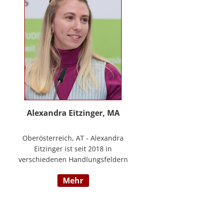
www.stimmzimmer.at.
Alexandra Eitzinger, MA
Oberösterreich, AT - Alexandra
Eitzinger ist seit 2018 in
verschiedenen Handlungsfeldern
im Sozialbereich tätig. Aufbauend
mehr
auf dem Studium der Sozialen
Arbeit erfolgte ein Masterstudium
im Bereich Sozialwirtschaft mit
Fokus auf