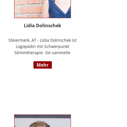
Lidia Dolinschek
Steiermark, AT - Lidia Dolinschek ist
Logopädin mit Schwerpunkt
Stimmtherapie. Sie sammelte
Erfahrung an der Phoniatrie des
mehr
LKH Graz und bleibt durch
Weiterbildungen sowie ihre
Tätigkeit als Sängerin und
Sprecherin stets auf dem neuesten
Stand. Seit 2019 arbeitet sie in
ihrer Praxis „Stimmzimmer“ und
gibt ihr Wissen im Studiengang
Logopädie an der FH Joanneum
Graz weiter. Nähere Informationen
finden Sie unter