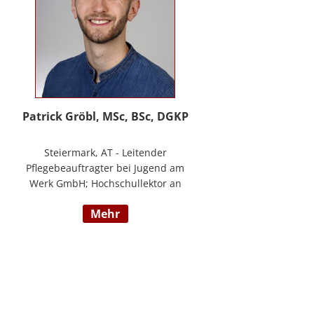
Patrick Gröbl, MSc, BSc, DGKP
Steiermark, AT - Leitender
Pflegebeauftragter bei Jugend am
Werk GmbH; Hochschullektor an
der FH Joanneum; Freiberuflicher
mehr
Vortragender an div.
Bildungsinstituten; Experte für
Gesundheit & Pflege bei
datenkompass GmbH; Bachelor of
Health Science - Gesundheits- und
Krankenpflege; Paramedic -
Notfallmedizin inkl. ACLS, AMLS,