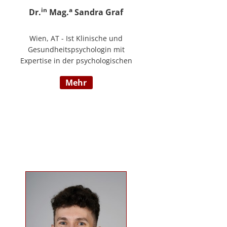
in
a
Dr.
Mag.
Sandra Graf
Wien, AT - Ist Klinische und
Gesundheitspsychologin mit
Expertise in der psychologischen
Diagnostik und klinischen
mehr
Supervision, mit einem
Schwerpunkt auf neurologische
Entwicklungsstörungen,
einschließlich Autismus-Spektrum-
Störungen und ADHS. Neben ihrer
klinischen Tätigkeit ist sie Dozentin
im Bereich der klinischen und
Neuropsychologie.