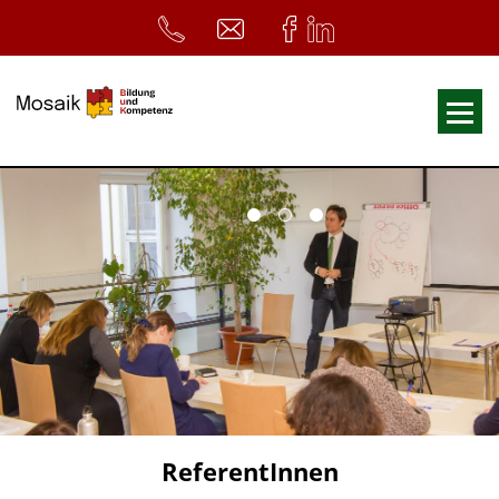
Fortbildungen
Ausbildungen
33. Heilpädagogischer Tag
Symposium
ReferentInnen
Infos
Home
Download
Kursunterlagen
ReferentInnen