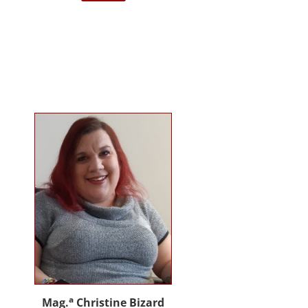
darstellende Kunst Wien am
Institut für Musiktherapie.
Langjährige Erfahrung im klinisch
psychiatrischen Bereich mit
Jugendlichen, Erwachsenen und
Menschen mit Behinderung. Seit
2012 in eigener Praxis tätig als
Musik- und Psychotherapeutin und
Supervisorin. Gründerin und
Mitglied des Arbeitskreises
Musiktherapie für Menschen mit
Behinderungen. Diverse Workshop
und Vortragstätigkeiten.
Homepage: www.johannaauer.at
a
Mag.
Christine Bizard