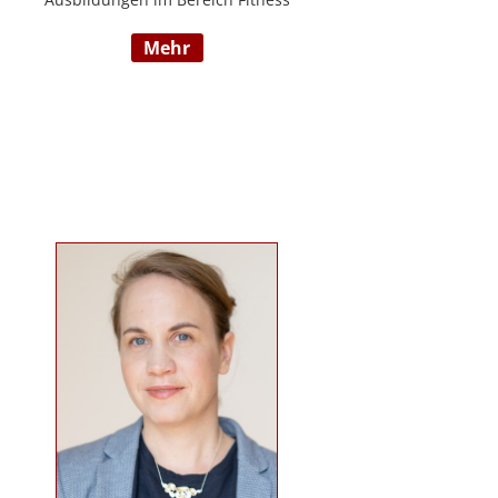
und Mentaltraining an der Flexyfit
mehr
Sports Academy und diversen
Instituten, Betreuer von Seminaren
zum Thema gesunder
Lebensweise, Trainer für
Gruppenkurse und
Personaltrainings.
www.beabetteryou.at