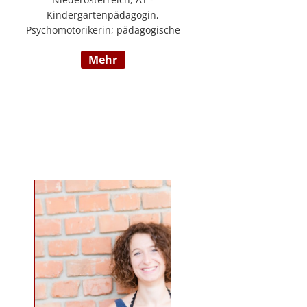
Kindergartenpädagogin,
Psychomotorikerin; pädagogische
Leitung eines 6gruppigen
mehr
Kindergartens; Praxislehrerin an
der BAFEP, Dozentin an der
Universität Diploma, Gründerin
„Die pädagogische
Wunderwerkstatt“, Leitung eines
Eltern-Kind-Zentrum