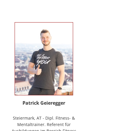
Verhaltenstherapie bei Kindern
und Jugendlichen (in Ausbildung
unter Supervision), tiergestützte
Therapie. Wichtigste berufliche
Arbeitsfelder: Klinische- und
Gesundheitspsychologin in freier
Praxis, Mitarbeiterin bei GO-ON
Suizidprävention Steiermark,
ehem. Schulpsychologin (ÖZPGS) /
Bildungsdirektion für Steiermark,
Psychologische Behandlung &
Beratung (Institut für
Familienförderung und in freier
Praxis), Vortragstätigkeiten im
Rahmen der Aus- und Fortbildung
sowie BGF im psychosozialen
Patrick Geieregger
Kontext. In freier Praxis:
www.psychologin-friesacher.at,
Steiermark, AT - Dipl. Fitness- &
www.teamfrei.webnode.at
Mentaltrainer. Referent für
Ausbildungen im Bereich Fitness