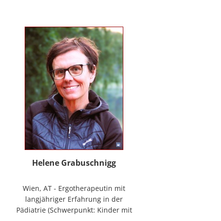
mag Räume öffnen zum Forschen
und Träumen, zum Spüren und
Ordnen. In der
NeuroDeeskalation® schule ich die
Stille im Auge des Taifuns.
Helene Grabuschnigg
Wien, AT - Ergotherapeutin mit
langjähriger Erfahrung in der
Pädiatrie (Schwerpunkt: Kinder mit
frühen Entwicklungsstörungen,