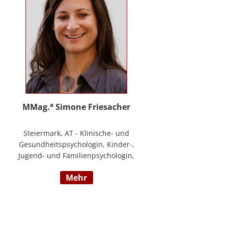
a
MMag.
Simone Friesacher
Steiermark, AT - Klinische- und
Gesundheitspsychologin, Kinder-,
Jugend- und Familienpsychologin,
Traumatherapeutin, Zert. Skills -
mehr
Trainerin (nach DBT),
Notfallpsychologin, Erziehungs-
und Bildungswissenschafterin,
Arbeits- und
Organisationspsychologin,