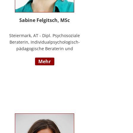
Sabine Felgitsch, MSc
Steiermark, AT - Dipl. Psychosoziale
Beraterin, Individualpsychologisch-
pädagogische Beraterin und
Supervisorin, Schwerpunkte:
mehr
Erziehung, Beziehung,
Demokratisches Lernen, Burnout
Prävention, Resilienz;
www.felgitsch.at / Foto: Susanne
Posch