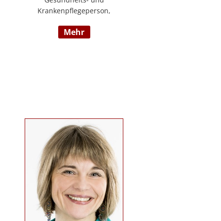
Krankenpflegeperson,
Diplomsozialbetreuerin
mehr
Behindertenarbeit. Mehrjährige
Berufserfahrung im
Behindertenbereich (Wohnbereich,
Tagesstruktur, Mobile Dienste)
https://www.pflegedeutsch.at/