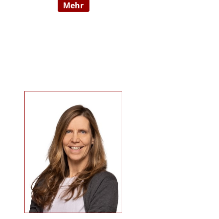
mehr
09/2022 hauptberuflich
selbstständig). Sie ist examinierte
Altenpflegerin, verfügt über
Auslandserfahrung in Luxemburg
und hat einen Bachelorabschluss
in „ Management und Expertise im
Pflege- und Gesundheitswesen“.
Zudem war sie u. a. als
Pflegedienstleitung, stellv.
Einrichtungsleitung und
Qualitätsmanagementbeauftragte
in stationären und ambulanten
Settings tätig. Ihre Schwerpunkte
sind Pflegeausbildung und
Fortbildungen u.a. zu
Demenz/gerontopsychiatrischen
Themen, Qualitätsmanagement
sowie Inhalte an der Schnittstelle
zur Eingliederungshilfe
(professioneller Umgang mit