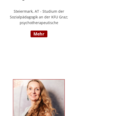
Steiermark, AT - Studium der
Sozialpädagogik an der KFU Graz;
psychotherapeutische
Propädeutikum; seit 2010 in einem
mehr
Angestelltenverhältnis im Bereich
der Arbeitsintegration von
Jugendlichen und jungen
Erwachsenen; Zusatzausbildungen
in Traumapädagogik und
traumazentrierten Fachberatung
sowie Trainerin für Deutsch als
Fremdsprache / Deutsch als
Zweitsprache; selbstständige
Tätigkeit als psychosoziale
Beraterin; www.psychosoziale-
beratung-graz.at