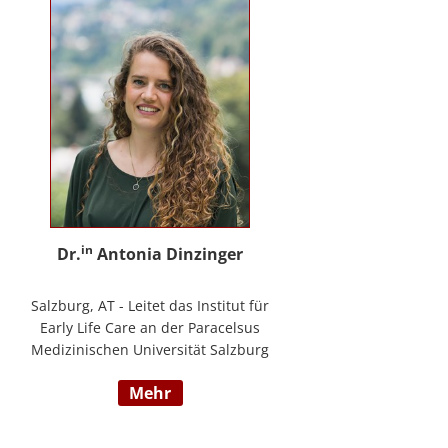
in
Dr.
Antonia Dinzinger
Salzburg, AT - Leitet das Institut für
Early Life Care an der Paracelsus
Medizinischen Universität Salzburg
und beschäftigt sich
mehr
wissenschaftlich mit der sozio-
kognitiven und sozioemotionalen
Entwicklung im Kleinkind- und