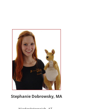
Kindergartenalter. Sie ist Klinische-
und Gesundheitspsychologin,
Psychotherapeutin für
Logotherapie und Existenzanalyse
und unterrichtet ‚Achtsamkeit’ am
Fachbereich Psychologie der
Universität Salzburg.
https://www.pmu.ac.at/early-life-
care.html
Stephanie Dobrowsky, MA
Niederösterreich, AT -