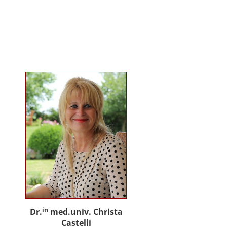
gemeinsam mit Praxispartnern
innovative Ansätze für den
gemeinwohlorientierten Einsatz
von Künstlicher Intelligenz in der
Sozialen Arbeit und der
psychosozialen Beratung.
in
Dr.
med.univ. Christa
Castelli