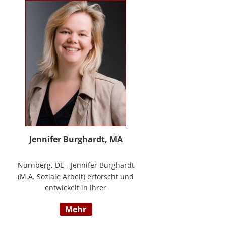
Methode® zu entwickeln, die ich
nun in meinem Bildungszentrum
mit großer Freude weitergebe.
Jennifer Burghardt, MA
Nürnberg, DE - Jennifer Burghardt
(M.A. Soziale Arbeit) erforscht und
entwickelt in ihrer
wissenschaftlichen Tätigkeit am
mehr
Institut für E-Beratung der
Technischen Hochschule Nürnberg