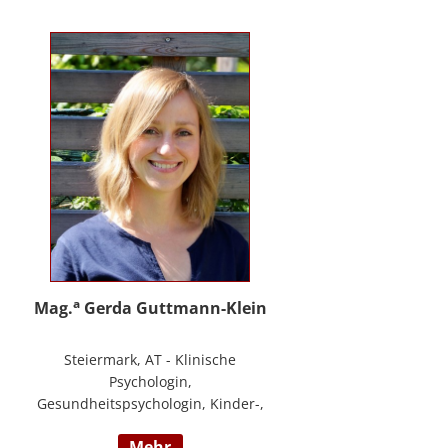
PHTLS; Master of Health Science -
Advanced Nursing Practice -
Pflegeexpertise.
a
Mag.
Gerda Guttmann-Klein
Steiermark, AT - Klinische
Psychologin,
Gesundheitspsychologin, Kinder-,
Jugend- und Familienpsychologin,
mehr
Marte Meo Supervisorin und