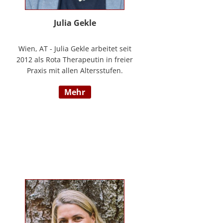
Julia Gekle
Wien, AT - Julia Gekle arbeitet seit
2012 als Rota Therapeutin in freier
Praxis mit allen Altersstufen.
Anfangs noch in Kombination mit
mehr
dem Ursprungsberuf der
Heilmassage, hat Sie sich seit
einigen Jahren rein der Rota
Therapie verschrieben. Im Laufe
der Zeit durfte Sie so einer Vielzahl
an Kindern helfen ihr angelegtes
Potential zu entfalten. Die Rota
Gesamtausbildung absolvierte sie
bei der Begründerin Doris Bartel.
Als diplomierte Lehrtherapeutin
bietet Sie außerdem zertifizierte
Fortbildungen in Rota-Prophylaxe