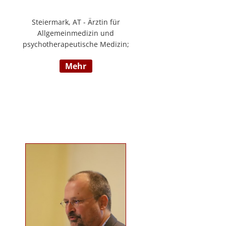
Steiermark, AT - Ärztin für
Allgemeinmedizin und
psychotherapeutische Medizin;
Psychotherapie, Existenzanalyse,
mehr
Traumatherapie; in eigener Praxis
tätig; Lehrgänge in Graz und
Innsbruck zur Thematik Gewalt und
Mobbing, Prävention und
Intervention; Vortrags- und
Seminartätigkeit zu den Themen:
Angst- und
Depressionserkrankungen,
Persönlichkeitsstörungen,
Mobbing, Sexuelle Gewalt und
Burnout, Traumatisierung und
Traumaverarbeitung; www.christa-
lopatka.at