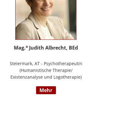
a
Mag.
Judith Albrecht, BEd
Steiermark, AT - Psychotherapeutin
(Humanistische Therapie/
Existenzanalyse und Logotherapie)
in freier Praxis in Knittelfeld, in
mehr
Graz und für das BFP Steiermark,
umfangreiche Berufserfahrung als
Lehrerin und Schul-(cluster)leiterin
für Primarstufe, Mittelschule und
Sonderpädagogik (Lehramt für
Primarstufe und Sonderpädagogik),
Mitautorin des Trainings ELLA – ein