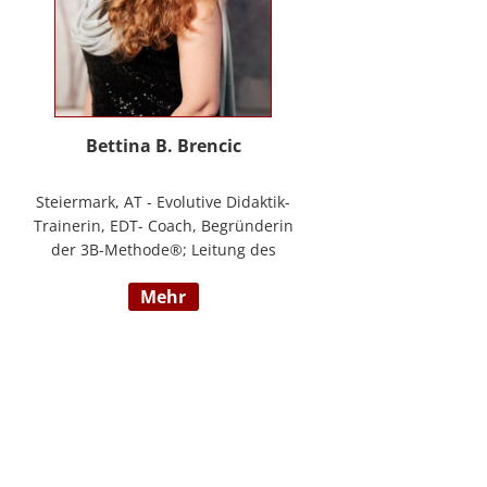
Bettina B. Brencic
Steiermark, AT - Evolutive Didaktik-
Trainerin, EDT- Coach, Begründerin
der 3B-Methode®; Leitung des
Ausbildungszentrum Bettina
mehr
Brencic Nach mehr als 10 Jahren
praktischer Erfahrung in vielen
Einzel- und Gruppentrainings und
mit verschiedensten Methoden
und theoretischen Konzepten (z.B.
Evolutionspädagogik,
Sensomotorischen Integration,
uvm.) ist es mir gelungen, die 3B-