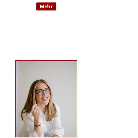
mehr
Wahrnehmungsauffälligkeiten und
Verhaltensschwierigkeiten) SI-
Lehrtherapeutin/GSIÖ mit
internationaler Lehrtätigkeit an
diversen Institutionen und
Universitäten Systemische
Supervisorin/Coach Studium der
sensorischen Integration nach Dr.
Jean Ayres an der University of
Southern California, Los Angeles,
USA und SI-Ausbildung in Wien
Ausbildung nach TEACCH Studium
der Beratungswissenschaften und
Management sozialer Systeme