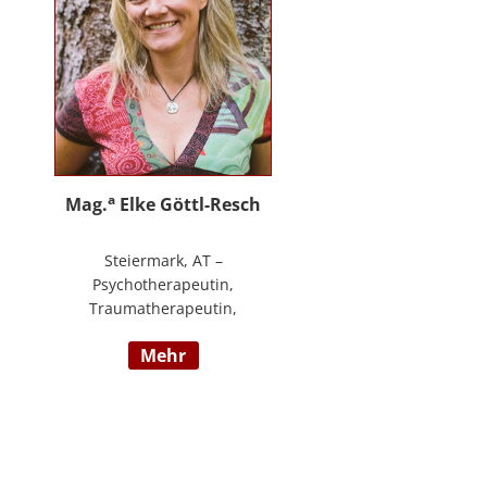
an.
a
Mag.
Elke Göttl-Resch
Steiermark, AT –
Psychotherapeutin,
Traumatherapeutin,
Körpertherapeutin,
mehr
NeuroDeeskaltions Trainerin und
Ausbildnerin, Geschäftsführerin
von ressourcenreich. Meine
Aufgabe ist es Menschen so zu
begegnen, dass sie in Kontakt mit
ihrem heilen Wesen kommen. Ich