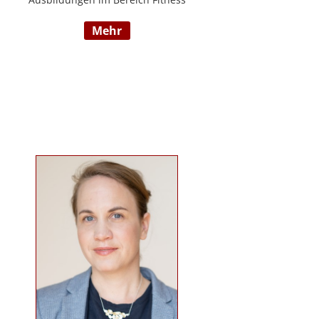
und Mentaltraining an der Flexyfit
mehr
Sports Academy und diversen
Instituten, Betreuer von Seminaren
zum Thema gesunder
Lebensweise, Trainer für
Gruppenkurse und
Personaltrainings.
www.beabetteryou.at