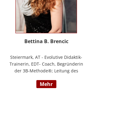
Bettina B. Brencic
Steiermark, AT - Evolutive Didaktik-
Trainerin, EDT- Coach, Begründerin
der 3B-Methode®; Leitung des
Ausbildungszentrum Bettina
mehr
Brencic Nach mehr als 10 Jahren
praktischer Erfahrung in vielen
Einzel- und Gruppentrainings und
mit verschiedensten Methoden
und theoretischen Konzepten (z.B.
Evolutionspädagogik,
Sensomotorischen Integration,
uvm.) ist es mir gelungen, die 3B-