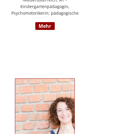
Kindergartenpädagogin,
Psychomotorikerin; pädagogische
Leitung eines 6gruppigen
mehr
Kindergartens; Praxislehrerin an
der BAFEP, Dozentin an der
Universität Diploma, Gründerin
„Die pädagogische
Wunderwerkstatt“, Leitung eines
Eltern-Kind-Zentrum