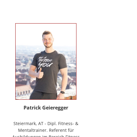
Verhaltenstherapie bei Kindern
und Jugendlichen (in Ausbildung
unter Supervision), tiergestützte
Therapie. Wichtigste berufliche
Arbeitsfelder: Klinische- und
Gesundheitspsychologin in freier
Praxis, Mitarbeiterin bei GO-ON
Suizidprävention Steiermark,
ehem. Schulpsychologin (ÖZPGS) /
Bildungsdirektion für Steiermark,
Psychologische Behandlung &
Beratung (Institut für
Familienförderung und in freier
Praxis), Vortragstätigkeiten im
Rahmen der Aus- und Fortbildung
sowie BGF im psychosozialen
Patrick Geieregger
Kontext. In freier Praxis:
www.psychologin-friesacher.at,
Steiermark, AT - Dipl. Fitness- &
www.teamfrei.webnode.at
Mentaltrainer. Referent für
Ausbildungen im Bereich Fitness