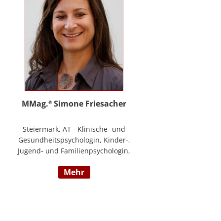
a
MMag.
Simone Friesacher
Steiermark, AT - Klinische- und
Gesundheitspsychologin, Kinder-,
Jugend- und Familienpsychologin,
Traumatherapeutin, Zert. Skills -
mehr
Trainerin (nach DBT),
Notfallpsychologin, Erziehungs-
und Bildungswissenschafterin,
Arbeits- und
Organisationspsychologin,