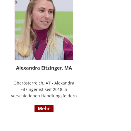
www.stimmzimmer.at.
Alexandra Eitzinger, MA
Oberösterreich, AT - Alexandra
Eitzinger ist seit 2018 in
verschiedenen Handlungsfeldern
im Sozialbereich tätig. Aufbauend
mehr
auf dem Studium der Sozialen
Arbeit erfolgte ein Masterstudium
im Bereich Sozialwirtschaft mit
Fokus auf