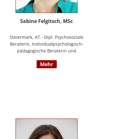
Sabine Felgitsch, MSc
Steiermark, AT - Dipl. Psychosoziale
Beraterin, Individualpsychologisch-
pädagogische Beraterin und
Supervisorin, Schwerpunkte:
mehr
Erziehung, Beziehung,
Demokratisches Lernen, Burnout
Prävention, Resilienz;
www.felgitsch.at / Foto: Susanne
Posch