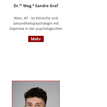
in
a
Dr.
Mag.
Sandra Graf
Wien, AT - Ist Klinische und
Gesundheitspsychologin mit
Expertise in der psychologischen
Diagnostik und klinischen
mehr
Supervision, mit einem
Schwerpunkt auf neurologische
Entwicklungsstörungen,
einschließlich Autismus-Spektrum-
Störungen und ADHS. Neben ihrer
klinischen Tätigkeit ist sie Dozentin
im Bereich der klinischen und
Neuropsychologie.