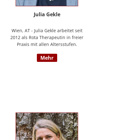
Julia Gekle
Wien, AT - Julia Gekle arbeitet seit
2012 als Rota Therapeutin in freier
Praxis mit allen Altersstufen.
Anfangs noch in Kombination mit
mehr
dem Ursprungsberuf der
Heilmassage, hat Sie sich seit
einigen Jahren rein der Rota
Therapie verschrieben. Im Laufe
der Zeit durfte Sie so einer Vielzahl
an Kindern helfen ihr angelegtes
Potential zu entfalten. Die Rota
Gesamtausbildung absolvierte sie
bei der Begründerin Doris Bartel.
Als diplomierte Lehrtherapeutin
bietet Sie außerdem zertifizierte
Fortbildungen in Rota-Prophylaxe