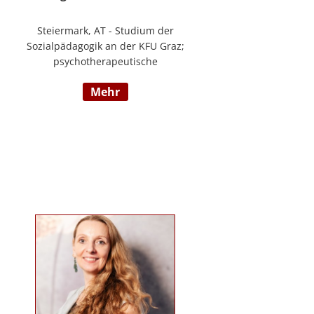
Steiermark, AT - Studium der
Sozialpädagogik an der KFU Graz;
psychotherapeutische
Propädeutikum; seit 2010 in einem
mehr
Angestelltenverhältnis im Bereich
der Arbeitsintegration von
Jugendlichen und jungen
Erwachsenen; Zusatzausbildungen
in Traumapädagogik und
traumazentrierten Fachberatung
sowie Trainerin für Deutsch als
Fremdsprache / Deutsch als
Zweitsprache; selbstständige
Tätigkeit als psychosoziale
Beraterin; www.psychosoziale-
beratung-graz.at