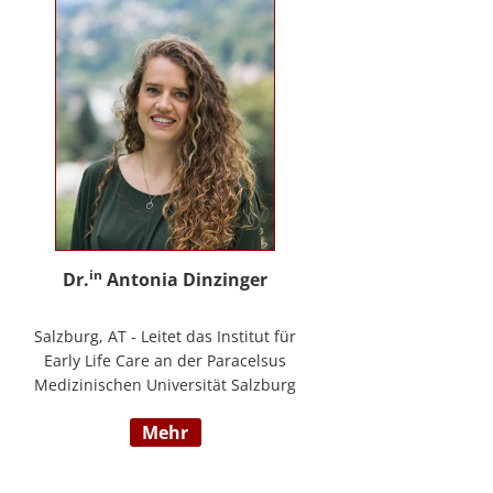
in
Dr.
Antonia Dinzinger
Salzburg, AT - Leitet das Institut für
Early Life Care an der Paracelsus
Medizinischen Universität Salzburg
und beschäftigt sich
mehr
wissenschaftlich mit der sozio-
kognitiven und sozioemotionalen
Entwicklung im Kleinkind- und