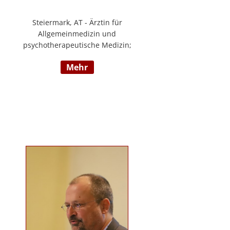
Steiermark, AT - Ärztin für
Allgemeinmedizin und
psychotherapeutische Medizin;
Psychotherapie, Existenzanalyse,
mehr
Traumatherapie; in eigener Praxis
tätig; Lehrgänge in Graz und
Innsbruck zur Thematik Gewalt und
Mobbing, Prävention und
Intervention; Vortrags- und
Seminartätigkeit zu den Themen:
Angst- und
Depressionserkrankungen,
Persönlichkeitsstörungen,
Mobbing, Sexuelle Gewalt und
Burnout, Traumatisierung und
Traumaverarbeitung; www.christa-
lopatka.at