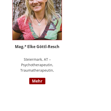
an.
a
Mag.
Elke Göttl-Resch
Steiermark, AT –
Psychotherapeutin,
Traumatherapeutin,
Körpertherapeutin,
mehr
NeuroDeeskaltions Trainerin und
Ausbildnerin, Geschäftsführerin
von ressourcenreich. Meine
Aufgabe ist es Menschen so zu
begegnen, dass sie in Kontakt mit
ihrem heilen Wesen kommen. Ich