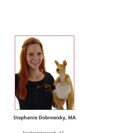
Kindergartenalter. Sie ist Klinische-
und Gesundheitspsychologin,
Psychotherapeutin für
Logotherapie und Existenzanalyse
und unterrichtet ‚Achtsamkeit’ am
Fachbereich Psychologie der
Universität Salzburg.
https://www.pmu.ac.at/early-life-
care.html
Stephanie Dobrowsky, MA
Niederösterreich, AT -