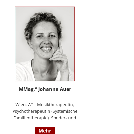
Training zur Förderung sozial-/
emotionaler Kompetenzen,
Lehrtätigkeit in der Aus- und
Weiterbildung an der PPH
Steiermark, Masterstudium Child
development –
Entwicklungsförderung für Kinder
und Jugendliche, S.A.F.E Mentorin
und B.A.S.E Gruppenleiterin (Karl
Heinz Brisch), Rainbows
Gruppenleiterin;
www.psychotherapie-albrecht.at
a
MMag.
Johanna Auer
Wien, AT - Musiktherapeutin,
Psychotherapeutin (Systemische
Familientherapie), Sonder- und
Heilpädagogin. Lehrtätigkeit an der
mehr
Universität für Musik und