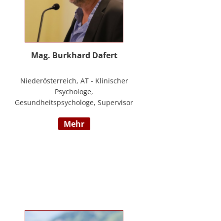
Mag. Burkhard Dafert
Niederösterreich, AT - Klinischer
Psychologe,
Gesundheitspsychologe, Supervisor
und Psychotherapeut; Vorsitzender
mehr
der ÖDBT; Wissenschaftlicher und
therapeutischer Leiter der
Psychotherapie Ambulanz Wien;
Lehrtherapeut für
Verhaltenstherapie; Dozent am ICM
Krems, Donauuni Krems, SFU;
Vortragstätigkeit für AAP, LAK,
GESPAG u.a.