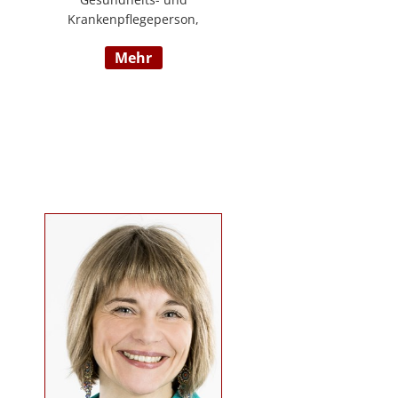
Krankenpflegeperson,
Diplomsozialbetreuerin
mehr
Behindertenarbeit. Mehrjährige
Berufserfahrung im
Behindertenbereich (Wohnbereich,
Tagesstruktur, Mobile Dienste)
https://www.pflegedeutsch.at/