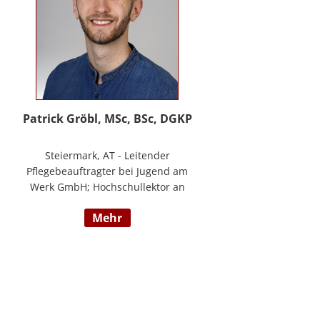
Patrick Gröbl, MSc, BSc, DGKP
Steiermark, AT - Leitender
Pflegebeauftragter bei Jugend am
Werk GmbH; Hochschullektor an
der FH Joanneum; Freiberuflicher
mehr
Vortragender an div.
Bildungsinstituten; Experte für
Gesundheit & Pflege bei
datenkompass GmbH; Bachelor of
Health Science - Gesundheits- und
Krankenpflege; Paramedic -
Notfallmedizin inkl. ACLS, AMLS,