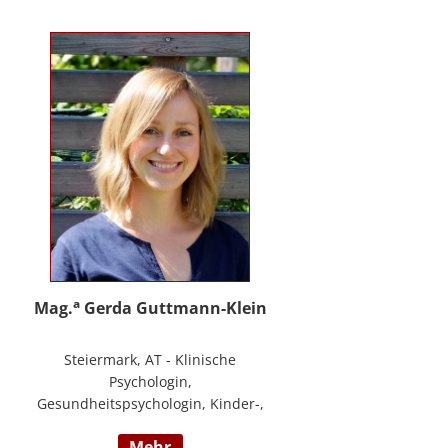
PHTLS; Master of Health Science -
Advanced Nursing Practice -
Pflegeexpertise.
a
Mag.
Gerda Guttmann-Klein
Steiermark, AT - Klinische
Psychologin,
Gesundheitspsychologin, Kinder-,
Jugend- und Familienpsychologin,
mehr
Marte Meo Supervisorin und