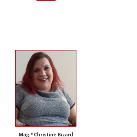
darstellende Kunst Wien am
Institut für Musiktherapie.
Langjährige Erfahrung im klinisch
psychiatrischen Bereich mit
Jugendlichen, Erwachsenen und
Menschen mit Behinderung. Seit
2012 in eigener Praxis tätig als
Musik- und Psychotherapeutin und
Supervisorin. Gründerin und
Mitglied des Arbeitskreises
Musiktherapie für Menschen mit
Behinderungen. Diverse Workshop
und Vortragstätigkeiten.
Homepage: www.johannaauer.at
a
Mag.
Christine Bizard