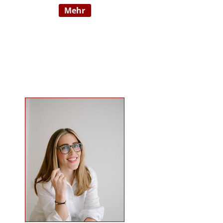
mehr
Wahrnehmungsauffälligkeiten und
Verhaltensschwierigkeiten) SI-
Lehrtherapeutin/GSIÖ mit
internationaler Lehrtätigkeit an
diversen Institutionen und
Universitäten Systemische
Supervisorin/Coach Studium der
sensorischen Integration nach Dr.
Jean Ayres an der University of
Southern California, Los Angeles,
USA und SI-Ausbildung in Wien
Ausbildung nach TEACCH Studium
der Beratungswissenschaften und
Management sozialer Systeme