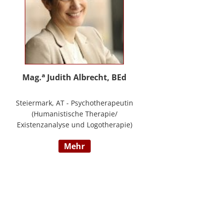
a
Mag.
Judith Albrecht, BEd
Steiermark, AT - Psychotherapeutin
(Humanistische Therapie/
Existenzanalyse und Logotherapie)
in freier Praxis in Knittelfeld, in
mehr
Graz und für das BFP Steiermark,
umfangreiche Berufserfahrung als
Lehrerin und Schul-(cluster)leiterin
für Primarstufe, Mittelschule und
Sonderpädagogik (Lehramt für
Primarstufe und Sonderpädagogik),
Mitautorin des Trainings ELLA – ein