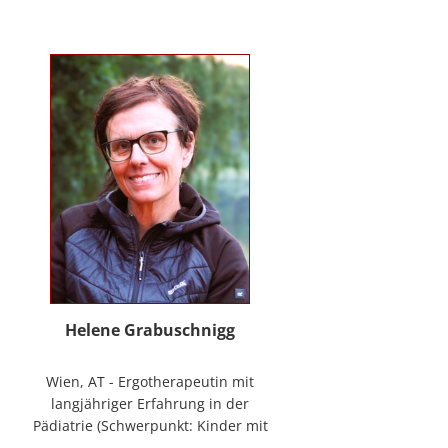
mag Räume öffnen zum Forschen
und Träumen, zum Spüren und
Ordnen. In der
NeuroDeeskalation® schule ich die
Stille im Auge des Taifuns.
Helene Grabuschnigg
Wien, AT - Ergotherapeutin mit
langjähriger Erfahrung in der
Pädiatrie (Schwerpunkt: Kinder mit
frühen Entwicklungsstörungen,