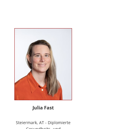
Mitarbeiter*innenbindung in der
stationären Behindertenarbeit. Seit
2024 ist sie Deeskalationstrainerin
nach roDeMa® und leitet eine
Stabstelle für Deeskalation in einer
Einrichtung für Menschen mit
psychischen Erkrankungen.
Julia Fast
Steiermark, AT - Diplomierte
Gesundheits- und