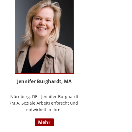
Methode® zu entwickeln, die ich
nun in meinem Bildungszentrum
mit großer Freude weitergebe.
Jennifer Burghardt, MA
Nürnberg, DE - Jennifer Burghardt
(M.A. Soziale Arbeit) erforscht und
entwickelt in ihrer
wissenschaftlichen Tätigkeit am
mehr
Institut für E-Beratung der
Technischen Hochschule Nürnberg