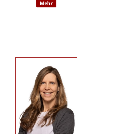
mehr
09/2022 hauptberuflich
selbstständig). Sie ist examinierte
Altenpflegerin, verfügt über
Auslandserfahrung in Luxemburg
und hat einen Bachelorabschluss
in „ Management und Expertise im
Pflege- und Gesundheitswesen“.
Zudem war sie u. a. als
Pflegedienstleitung, stellv.
Einrichtungsleitung und
Qualitätsmanagementbeauftragte
in stationären und ambulanten
Settings tätig. Ihre Schwerpunkte
sind Pflegeausbildung und
Fortbildungen u.a. zu
Demenz/gerontopsychiatrischen
Themen, Qualitätsmanagement
sowie Inhalte an der Schnittstelle
zur Eingliederungshilfe
(professioneller Umgang mit