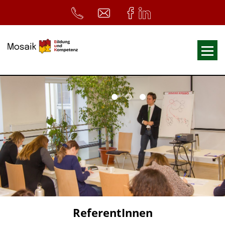
Fortbildungen
Ausbildungen
33. Heilpädagogischer Tag
Symposium
ReferentInnen
Infos
Home
Download
Kursunterlagen
ReferentInnen