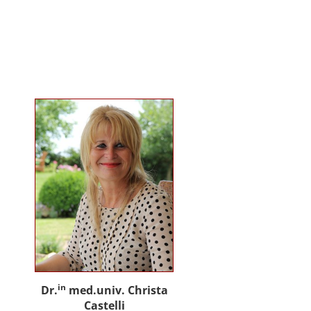
gemeinsam mit Praxispartnern
innovative Ansätze für den
gemeinwohlorientierten Einsatz
von Künstlicher Intelligenz in der
Sozialen Arbeit und der
psychosozialen Beratung.
in
Dr.
med.univ. Christa
Castelli