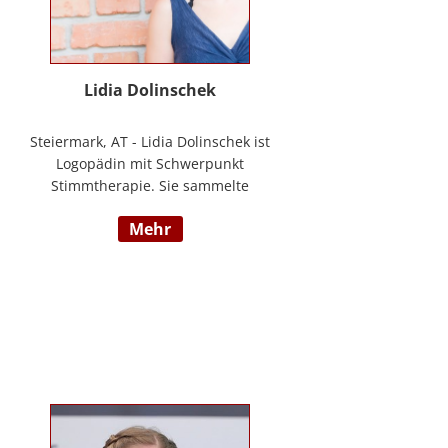
Lidia Dolinschek
Steiermark, AT - Lidia Dolinschek ist
Logopädin mit Schwerpunkt
Stimmtherapie. Sie sammelte
Erfahrung an der Phoniatrie des
mehr
LKH Graz und bleibt durch
Weiterbildungen sowie ihre
Tätigkeit als Sängerin und
Sprecherin stets auf dem neuesten
Stand. Seit 2019 arbeitet sie in
ihrer Praxis „Stimmzimmer“ und
gibt ihr Wissen im Studiengang
Logopädie an der FH Joanneum
Graz weiter. Nähere Informationen
finden Sie unter