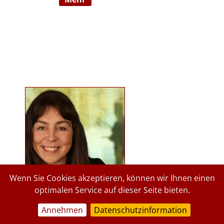
Ausbildnerin in der Marte Meo
Methode. Langjährige
psychologische Tätigkeit im
Kindergartenbereich der Stadt
Graz und des Landes Steiermark.
Lehrbeauftragte an der Privaten
Pädagogischen Hochschule Graz, in
freier Praxis seit 2015. staerkende-
psychologie.at.
Wenn Sie Cookies akzeptieren, können wir Ihnen einen
optimalen Service auf dieser Seite bieten.
Annehmen
Datenschutzinformation
a