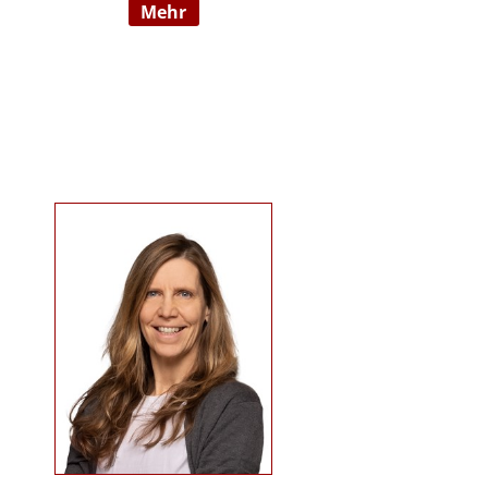
mehr
09/2022 hauptberuflich
selbstständig). Sie ist examinierte
Altenpflegerin, verfügt über
Auslandserfahrung in Luxemburg
und hat einen Bachelorabschluss
in „ Management und Expertise im
Pflege- und Gesundheitswesen“.
Zudem war sie u. a. als
Pflegedienstleitung, stellv.
Einrichtungsleitung und
Qualitätsmanagementbeauftragte
in stationären und ambulanten
Settings tätig. Ihre Schwerpunkte
sind Pflegeausbildung und
Fortbildungen u.a. zu
Demenz/gerontopsychiatrischen
Themen, Qualitätsmanagement
sowie Inhalte an der Schnittstelle
zur Eingliederungshilfe
(professioneller Umgang mit