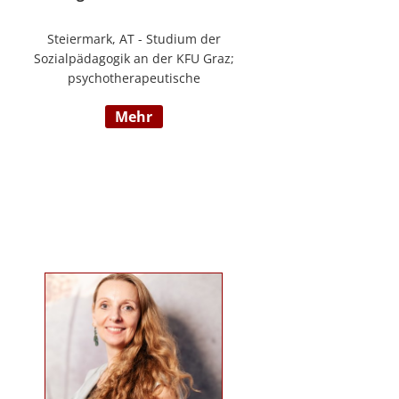
Steiermark, AT - Studium der
Sozialpädagogik an der KFU Graz;
psychotherapeutische
Propädeutikum; seit 2010 in einem
mehr
Angestelltenverhältnis im Bereich
der Arbeitsintegration von
Jugendlichen und jungen
Erwachsenen; Zusatzausbildungen
in Traumapädagogik und
traumazentrierten Fachberatung
sowie Trainerin für Deutsch als
Fremdsprache / Deutsch als
Zweitsprache; selbstständige
Tätigkeit als psychosoziale
Beraterin; www.psychosoziale-
beratung-graz.at