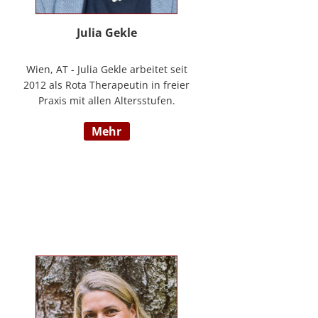
Julia Gekle
Wien, AT - Julia Gekle arbeitet seit
2012 als Rota Therapeutin in freier
Praxis mit allen Altersstufen.
Anfangs noch in Kombination mit
mehr
dem Ursprungsberuf der
Heilmassage, hat Sie sich seit
einigen Jahren rein der Rota
Therapie verschrieben. Im Laufe
der Zeit durfte Sie so einer Vielzahl
an Kindern helfen ihr angelegtes
Potential zu entfalten. Die Rota
Gesamtausbildung absolvierte sie
bei der Begründerin Doris Bartel.
Als diplomierte Lehrtherapeutin
bietet Sie außerdem zertifizierte
Fortbildungen in Rota-Prophylaxe