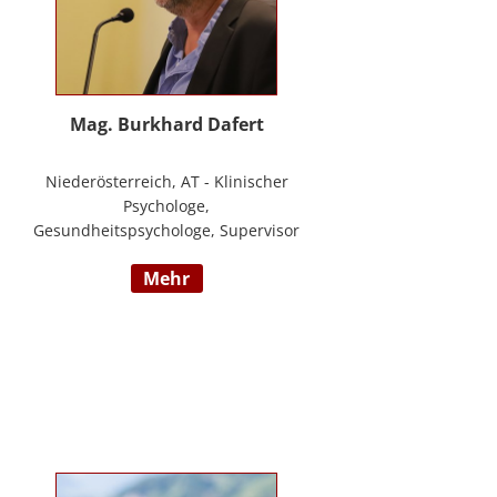
Mag. Burkhard Dafert
Niederösterreich, AT - Klinischer
Psychologe,
Gesundheitspsychologe, Supervisor
und Psychotherapeut; Vorsitzender
mehr
der ÖDBT; Wissenschaftlicher und
therapeutischer Leiter der
Psychotherapie Ambulanz Wien;
Lehrtherapeut für
Verhaltenstherapie; Dozent am ICM
Krems, Donauuni Krems, SFU;
Vortragstätigkeit für AAP, LAK,
GESPAG u.a.