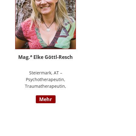
an.
a
Mag.
Elke Göttl-Resch
Steiermark, AT –
Psychotherapeutin,
Traumatherapeutin,
Körpertherapeutin,
mehr
NeuroDeeskaltions Trainerin und
Ausbildnerin, Geschäftsführerin
von ressourcenreich. Meine
Aufgabe ist es Menschen so zu
begegnen, dass sie in Kontakt mit
ihrem heilen Wesen kommen. Ich