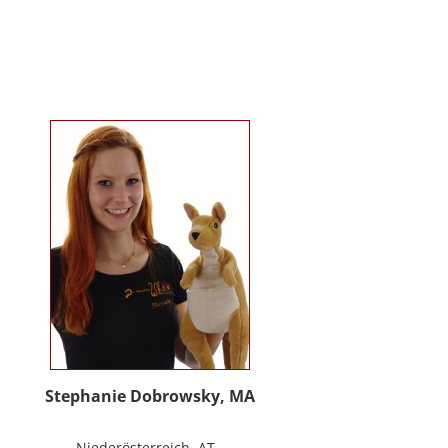
Kindergartenalter. Sie ist Klinische-
und Gesundheitspsychologin,
Psychotherapeutin für
Logotherapie und Existenzanalyse
und unterrichtet ‚Achtsamkeit’ am
Fachbereich Psychologie der
Universität Salzburg.
https://www.pmu.ac.at/early-life-
care.html
Stephanie Dobrowsky, MA
Niederösterreich, AT -