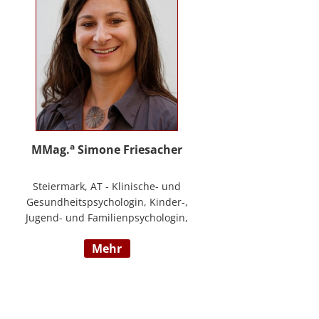
a
MMag.
Simone Friesacher
Steiermark, AT - Klinische- und
Gesundheitspsychologin, Kinder-,
Jugend- und Familienpsychologin,
Traumatherapeutin, Zert. Skills -
mehr
Trainerin (nach DBT),
Notfallpsychologin, Erziehungs-
und Bildungswissenschafterin,
Arbeits- und
Organisationspsychologin,