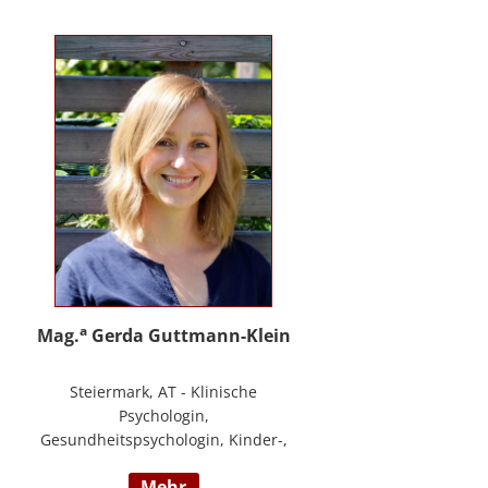
PHTLS; Master of Health Science -
Advanced Nursing Practice -
Pflegeexpertise.
a
Mag.
Gerda Guttmann-Klein
Steiermark, AT - Klinische
Psychologin,
Gesundheitspsychologin, Kinder-,
Jugend- und Familienpsychologin,
mehr
Marte Meo Supervisorin und