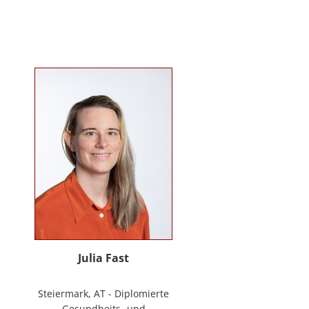
Mitarbeiter*innenbindung in der
stationären Behindertenarbeit. Seit
2024 ist sie Deeskalationstrainerin
nach roDeMa® und leitet eine
Stabstelle für Deeskalation in einer
Einrichtung für Menschen mit
psychischen Erkrankungen.
Julia Fast
Steiermark, AT - Diplomierte
Gesundheits- und