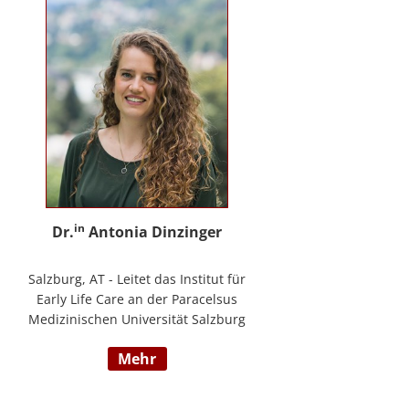
in
Dr.
Antonia Dinzinger
Salzburg, AT - Leitet das Institut für
Early Life Care an der Paracelsus
Medizinischen Universität Salzburg
und beschäftigt sich
mehr
wissenschaftlich mit der sozio-
kognitiven und sozioemotionalen
Entwicklung im Kleinkind- und