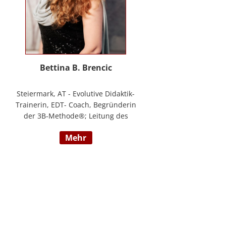
Bettina B. Brencic
Steiermark, AT - Evolutive Didaktik-
Trainerin, EDT- Coach, Begründerin
der 3B-Methode®; Leitung des
Ausbildungszentrum Bettina
mehr
Brencic Nach mehr als 10 Jahren
praktischer Erfahrung in vielen
Einzel- und Gruppentrainings und
mit verschiedensten Methoden
und theoretischen Konzepten (z.B.
Evolutionspädagogik,
Sensomotorischen Integration,
uvm.) ist es mir gelungen, die 3B-