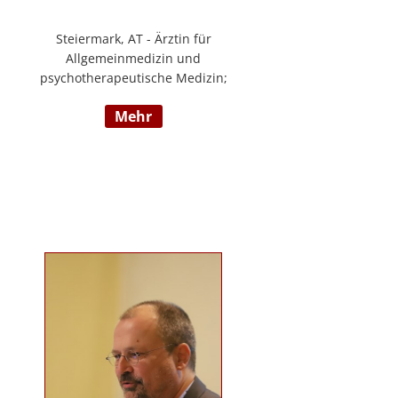
Steiermark, AT - Ärztin für
Allgemeinmedizin und
psychotherapeutische Medizin;
Psychotherapie, Existenzanalyse,
mehr
Traumatherapie; in eigener Praxis
tätig; Lehrgänge in Graz und
Innsbruck zur Thematik Gewalt und
Mobbing, Prävention und
Intervention; Vortrags- und
Seminartätigkeit zu den Themen:
Angst- und
Depressionserkrankungen,
Persönlichkeitsstörungen,
Mobbing, Sexuelle Gewalt und
Burnout, Traumatisierung und
Traumaverarbeitung; www.christa-
lopatka.at