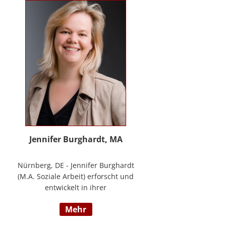
Methode® zu entwickeln, die ich
nun in meinem Bildungszentrum
mit großer Freude weitergebe.
Jennifer Burghardt, MA
Nürnberg, DE - Jennifer Burghardt
(M.A. Soziale Arbeit) erforscht und
entwickelt in ihrer
wissenschaftlichen Tätigkeit am
mehr
Institut für E-Beratung der
Technischen Hochschule Nürnberg