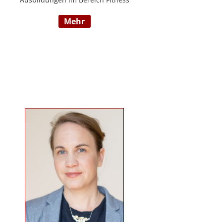
und Mentaltraining an der Flexyfit
mehr
Sports Academy und diversen
Instituten, Betreuer von Seminaren
zum Thema gesunder
Lebensweise, Trainer für
Gruppenkurse und
Personaltrainings.
www.beabetteryou.at