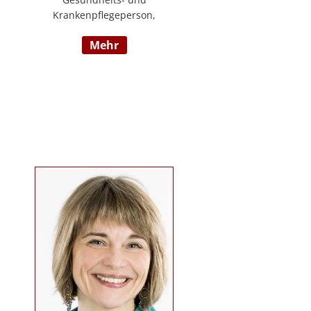
Krankenpflegeperson,
Diplomsozialbetreuerin
mehr
Behindertenarbeit. Mehrjährige
Berufserfahrung im
Behindertenbereich (Wohnbereich,
Tagesstruktur, Mobile Dienste)
https://www.pflegedeutsch.at/