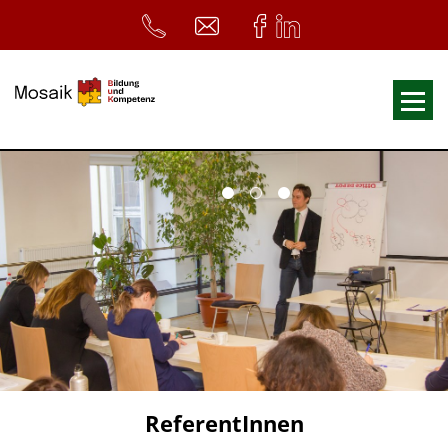
Fortbildungen
Ausbildungen
33. Heilpädagogischer Tag
Symposium
ReferentInnen
Infos
Home
Download
Kursunterlagen
ReferentInnen