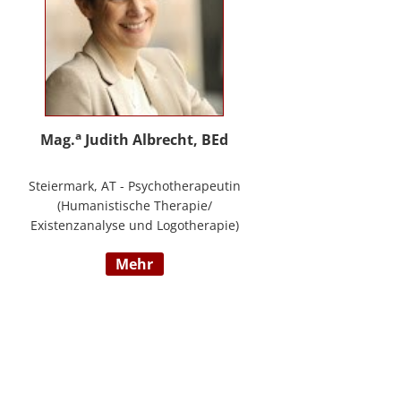
a
Mag.
Judith Albrecht, BEd
Steiermark, AT - Psychotherapeutin
(Humanistische Therapie/
Existenzanalyse und Logotherapie)
in freier Praxis in Knittelfeld, in
mehr
Graz und für das BFP Steiermark,
umfangreiche Berufserfahrung als
Lehrerin und Schul-(cluster)leiterin
für Primarstufe, Mittelschule und
Sonderpädagogik (Lehramt für
Primarstufe und Sonderpädagogik),
Mitautorin des Trainings ELLA – ein