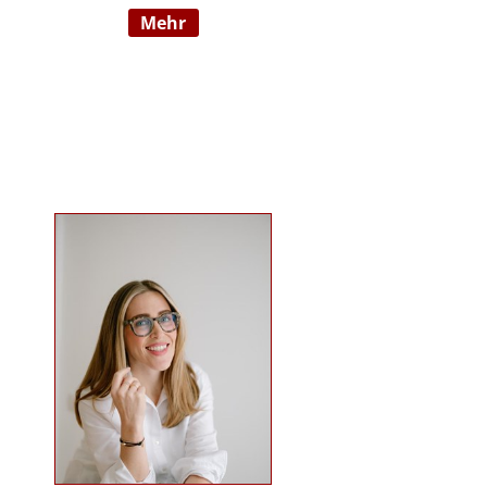
mehr
Wahrnehmungsauffälligkeiten und
Verhaltensschwierigkeiten) SI-
Lehrtherapeutin/GSIÖ mit
internationaler Lehrtätigkeit an
diversen Institutionen und
Universitäten Systemische
Supervisorin/Coach Studium der
sensorischen Integration nach Dr.
Jean Ayres an der University of
Southern California, Los Angeles,
USA und SI-Ausbildung in Wien
Ausbildung nach TEACCH Studium
der Beratungswissenschaften und
Management sozialer Systeme