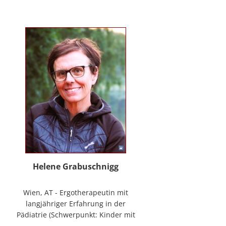
mag Räume öffnen zum Forschen
und Träumen, zum Spüren und
Ordnen. In der
NeuroDeeskalation® schule ich die
Stille im Auge des Taifuns.
Helene Grabuschnigg
Wien, AT - Ergotherapeutin mit
langjähriger Erfahrung in der
Pädiatrie (Schwerpunkt: Kinder mit
frühen Entwicklungsstörungen,