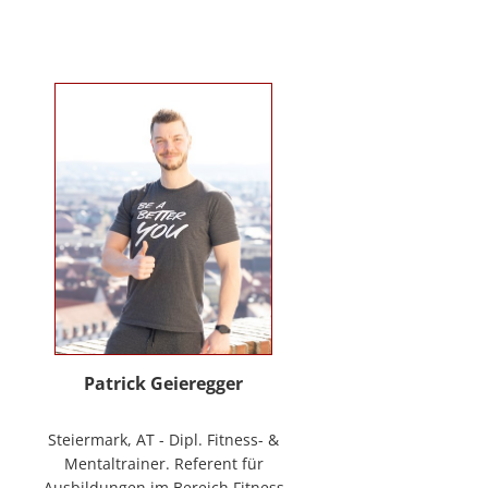
Verhaltenstherapie bei Kindern
und Jugendlichen (in Ausbildung
unter Supervision), tiergestützte
Therapie. Wichtigste berufliche
Arbeitsfelder: Klinische- und
Gesundheitspsychologin in freier
Praxis, Mitarbeiterin bei GO-ON
Suizidprävention Steiermark,
ehem. Schulpsychologin (ÖZPGS) /
Bildungsdirektion für Steiermark,
Psychologische Behandlung &
Beratung (Institut für
Familienförderung und in freier
Praxis), Vortragstätigkeiten im
Rahmen der Aus- und Fortbildung
sowie BGF im psychosozialen
Patrick Geieregger
Kontext. In freier Praxis:
www.psychologin-friesacher.at,
Steiermark, AT - Dipl. Fitness- &
www.teamfrei.webnode.at
Mentaltrainer. Referent für
Ausbildungen im Bereich Fitness