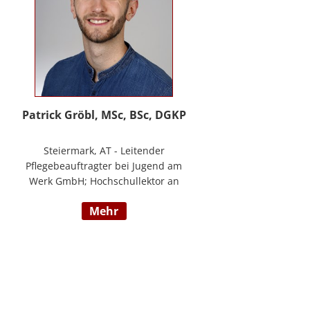
Patrick Gröbl, MSc, BSc, DGKP
Steiermark, AT - Leitender
Pflegebeauftragter bei Jugend am
Werk GmbH; Hochschullektor an
der FH Joanneum; Freiberuflicher
mehr
Vortragender an div.
Bildungsinstituten; Experte für
Gesundheit & Pflege bei
datenkompass GmbH; Bachelor of
Health Science - Gesundheits- und
Krankenpflege; Paramedic -
Notfallmedizin inkl. ACLS, AMLS,