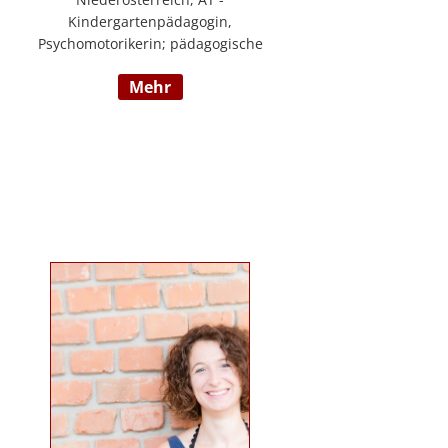
Kindergartenpädagogin,
Psychomotorikerin; pädagogische
Leitung eines 6gruppigen
mehr
Kindergartens; Praxislehrerin an
der BAFEP, Dozentin an der
Universität Diploma, Gründerin
„Die pädagogische
Wunderwerkstatt“, Leitung eines
Eltern-Kind-Zentrum