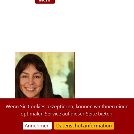
Ausbildnerin in der Marte Meo
Methode. Langjährige
psychologische Tätigkeit im
Kindergartenbereich der Stadt
Graz und des Landes Steiermark.
Lehrbeauftragte an der Privaten
Pädagogischen Hochschule Graz, in
freier Praxis seit 2015. staerkende-
psychologie.at.
Wenn Sie Cookies akzeptieren, können wir Ihnen einen
optimalen Service auf dieser Seite bieten.
Annehmen
Datenschutzinformation
a