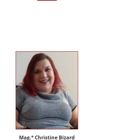
darstellende Kunst Wien am
Institut für Musiktherapie.
Langjährige Erfahrung im klinisch
psychiatrischen Bereich mit
Jugendlichen, Erwachsenen und
Menschen mit Behinderung. Seit
2012 in eigener Praxis tätig als
Musik- und Psychotherapeutin und
Supervisorin. Gründerin und
Mitglied des Arbeitskreises
Musiktherapie für Menschen mit
Behinderungen. Diverse Workshop
und Vortragstätigkeiten.
Homepage: www.johannaauer.at
a
Mag.
Christine Bizard