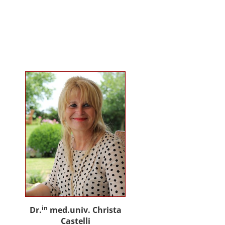
gemeinsam mit Praxispartnern
innovative Ansätze für den
gemeinwohlorientierten Einsatz
von Künstlicher Intelligenz in der
Sozialen Arbeit und der
psychosozialen Beratung.
in
Dr.
med.univ. Christa
Castelli