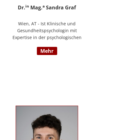
in
a
Dr.
Mag.
Sandra Graf
Wien, AT - Ist Klinische und
Gesundheitspsychologin mit
Expertise in der psychologischen
Diagnostik und klinischen
mehr
Supervision, mit einem
Schwerpunkt auf neurologische
Entwicklungsstörungen,
einschließlich Autismus-Spektrum-
Störungen und ADHS. Neben ihrer
klinischen Tätigkeit ist sie Dozentin
im Bereich der klinischen und
Neuropsychologie.