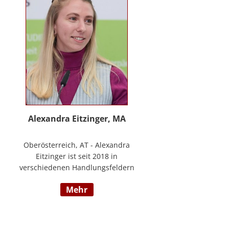
www.stimmzimmer.at.
Alexandra Eitzinger, MA
Oberösterreich, AT - Alexandra
Eitzinger ist seit 2018 in
verschiedenen Handlungsfeldern
im Sozialbereich tätig. Aufbauend
mehr
auf dem Studium der Sozialen
Arbeit erfolgte ein Masterstudium
im Bereich Sozialwirtschaft mit
Fokus auf