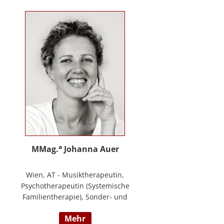
Training zur Förderung sozial-/
emotionaler Kompetenzen,
Lehrtätigkeit in der Aus- und
Weiterbildung an der PPH
Steiermark, Masterstudium Child
development –
Entwicklungsförderung für Kinder
und Jugendliche, S.A.F.E Mentorin
und B.A.S.E Gruppenleiterin (Karl
Heinz Brisch), Rainbows
Gruppenleiterin;
www.psychotherapie-albrecht.at
a
MMag.
Johanna Auer
Wien, AT - Musiktherapeutin,
Psychotherapeutin (Systemische
Familientherapie), Sonder- und
Heilpädagogin. Lehrtätigkeit an der
mehr
Universität für Musik und