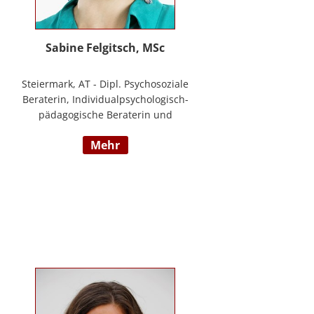
Sabine Felgitsch, MSc
Steiermark, AT - Dipl. Psychosoziale
Beraterin, Individualpsychologisch-
pädagogische Beraterin und
Supervisorin, Schwerpunkte:
mehr
Erziehung, Beziehung,
Demokratisches Lernen, Burnout
Prävention, Resilienz;
www.felgitsch.at / Foto: Susanne
Posch