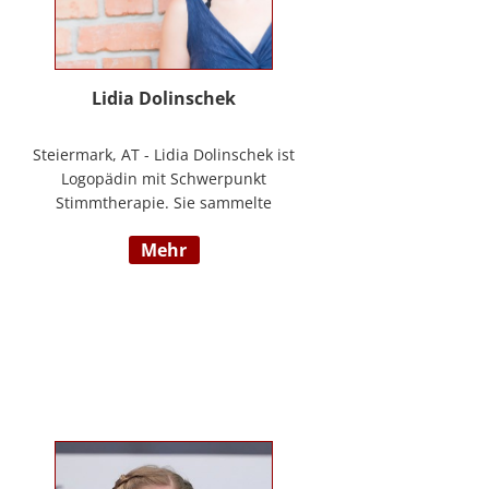
Lidia Dolinschek
Steiermark, AT - Lidia Dolinschek ist
Logopädin mit Schwerpunkt
Stimmtherapie. Sie sammelte
Erfahrung an der Phoniatrie des
mehr
LKH Graz und bleibt durch
Weiterbildungen sowie ihre
Tätigkeit als Sängerin und
Sprecherin stets auf dem neuesten
Stand. Seit 2019 arbeitet sie in
ihrer Praxis „Stimmzimmer“ und
gibt ihr Wissen im Studiengang
Logopädie an der FH Joanneum
Graz weiter. Nähere Informationen
finden Sie unter