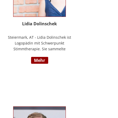
Lidia Dolinschek
Steiermark, AT - Lidia Dolinschek ist
Logopädin mit Schwerpunkt
Stimmtherapie. Sie sammelte
Erfahrung an der Phoniatrie des
mehr
LKH Graz und bleibt durch
Weiterbildungen sowie ihre
Tätigkeit als Sängerin und
Sprecherin stets auf dem neuesten
Stand. Seit 2019 arbeitet sie in
ihrer Praxis „Stimmzimmer“ und
gibt ihr Wissen im Studiengang
Logopädie an der FH Joanneum
Graz weiter. Nähere Informationen
finden Sie unter