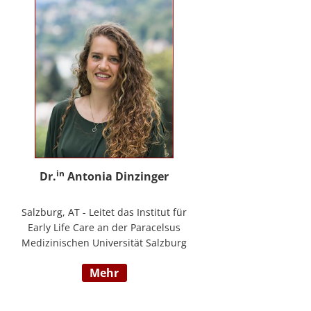
in
Dr.
Antonia Dinzinger
Salzburg, AT - Leitet das Institut für
Early Life Care an der Paracelsus
Medizinischen Universität Salzburg
und beschäftigt sich
mehr
wissenschaftlich mit der sozio-
kognitiven und sozioemotionalen
Entwicklung im Kleinkind- und