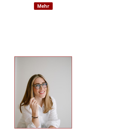
mehr
Wahrnehmungsauffälligkeiten und
Verhaltensschwierigkeiten) SI-
Lehrtherapeutin/GSIÖ mit
internationaler Lehrtätigkeit an
diversen Institutionen und
Universitäten Systemische
Supervisorin/Coach Studium der
sensorischen Integration nach Dr.
Jean Ayres an der University of
Southern California, Los Angeles,
USA und SI-Ausbildung in Wien
Ausbildung nach TEACCH Studium
der Beratungswissenschaften und
Management sozialer Systeme