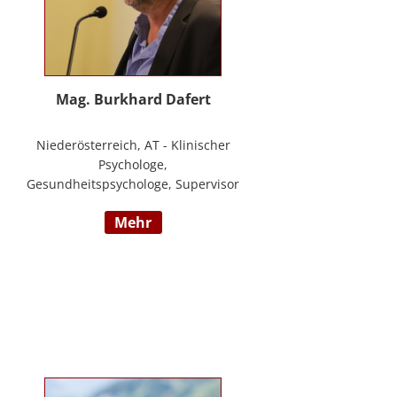
Mag. Burkhard Dafert
Niederösterreich, AT - Klinischer
Psychologe,
Gesundheitspsychologe, Supervisor
und Psychotherapeut; Vorsitzender
mehr
der ÖDBT; Wissenschaftlicher und
therapeutischer Leiter der
Psychotherapie Ambulanz Wien;
Lehrtherapeut für
Verhaltenstherapie; Dozent am ICM
Krems, Donauuni Krems, SFU;
Vortragstätigkeit für AAP, LAK,
GESPAG u.a.