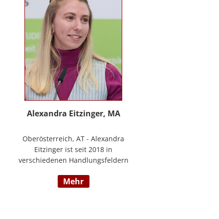
www.stimmzimmer.at.
Alexandra Eitzinger, MA
Oberösterreich, AT - Alexandra
Eitzinger ist seit 2018 in
verschiedenen Handlungsfeldern
im Sozialbereich tätig. Aufbauend
mehr
auf dem Studium der Sozialen
Arbeit erfolgte ein Masterstudium
im Bereich Sozialwirtschaft mit
Fokus auf