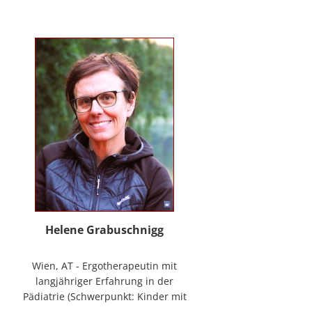
mag Räume öffnen zum Forschen
und Träumen, zum Spüren und
Ordnen. In der
NeuroDeeskalation® schule ich die
Stille im Auge des Taifuns.
Helene Grabuschnigg
Wien, AT - Ergotherapeutin mit
langjähriger Erfahrung in der
Pädiatrie (Schwerpunkt: Kinder mit
frühen Entwicklungsstörungen,