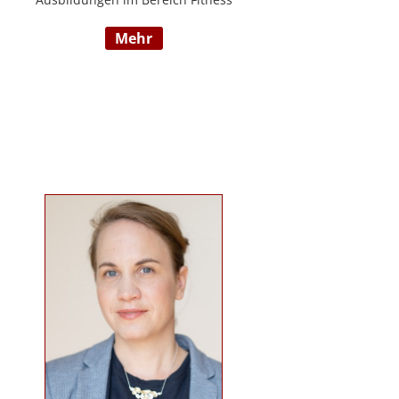
und Mentaltraining an der Flexyfit
mehr
Sports Academy und diversen
Instituten, Betreuer von Seminaren
zum Thema gesunder
Lebensweise, Trainer für
Gruppenkurse und
Personaltrainings.
www.beabetteryou.at