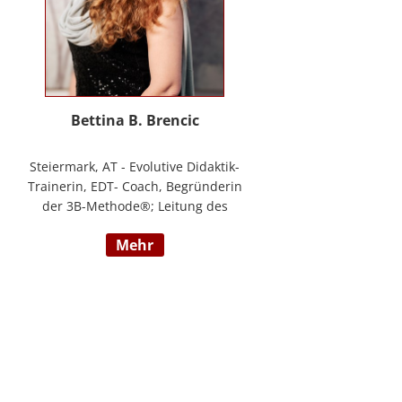
Bettina B. Brencic
Steiermark, AT - Evolutive Didaktik-
Trainerin, EDT- Coach, Begründerin
der 3B-Methode®; Leitung des
Ausbildungszentrum Bettina
mehr
Brencic Nach mehr als 10 Jahren
praktischer Erfahrung in vielen
Einzel- und Gruppentrainings und
mit verschiedensten Methoden
und theoretischen Konzepten (z.B.
Evolutionspädagogik,
Sensomotorischen Integration,
uvm.) ist es mir gelungen, die 3B-