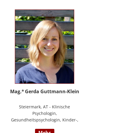
PHTLS; Master of Health Science -
Advanced Nursing Practice -
Pflegeexpertise.
a
Mag.
Gerda Guttmann-Klein
Steiermark, AT - Klinische
Psychologin,
Gesundheitspsychologin, Kinder-,
Jugend- und Familienpsychologin,
mehr
Marte Meo Supervisorin und