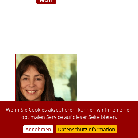
Ausbildnerin in der Marte Meo
Methode. Langjährige
psychologische Tätigkeit im
Kindergartenbereich der Stadt
Graz und des Landes Steiermark.
Lehrbeauftragte an der Privaten
Pädagogischen Hochschule Graz, in
freier Praxis seit 2015. staerkende-
psychologie.at.
Wenn Sie Cookies akzeptieren, können wir Ihnen einen
optimalen Service auf dieser Seite bieten.
Annehmen
Datenschutzinformation
a