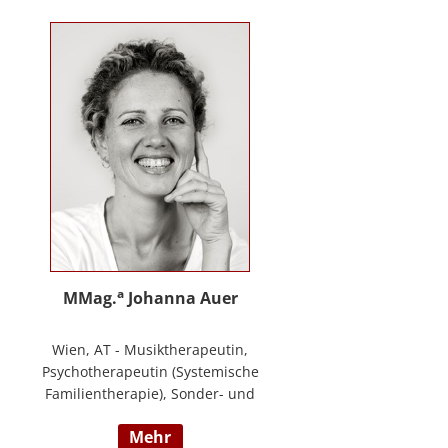
Training zur Förderung sozial-/
emotionaler Kompetenzen,
Lehrtätigkeit in der Aus- und
Weiterbildung an der PPH
Steiermark, Masterstudium Child
development –
Entwicklungsförderung für Kinder
und Jugendliche, S.A.F.E Mentorin
und B.A.S.E Gruppenleiterin (Karl
Heinz Brisch), Rainbows
Gruppenleiterin;
www.psychotherapie-albrecht.at
a
MMag.
Johanna Auer
Wien, AT - Musiktherapeutin,
Psychotherapeutin (Systemische
Familientherapie), Sonder- und
Heilpädagogin. Lehrtätigkeit an der
mehr
Universität für Musik und