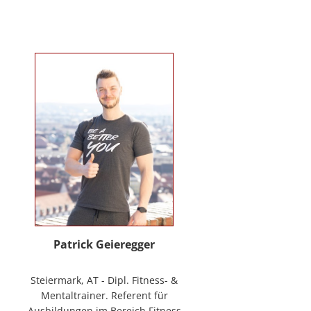
Verhaltenstherapie bei Kindern
und Jugendlichen (in Ausbildung
unter Supervision), tiergestützte
Therapie. Wichtigste berufliche
Arbeitsfelder: Klinische- und
Gesundheitspsychologin in freier
Praxis, Mitarbeiterin bei GO-ON
Suizidprävention Steiermark,
ehem. Schulpsychologin (ÖZPGS) /
Bildungsdirektion für Steiermark,
Psychologische Behandlung &
Beratung (Institut für
Familienförderung und in freier
Praxis), Vortragstätigkeiten im
Rahmen der Aus- und Fortbildung
sowie BGF im psychosozialen
Patrick Geieregger
Kontext. In freier Praxis:
www.psychologin-friesacher.at,
Steiermark, AT - Dipl. Fitness- &
www.teamfrei.webnode.at
Mentaltrainer. Referent für
Ausbildungen im Bereich Fitness