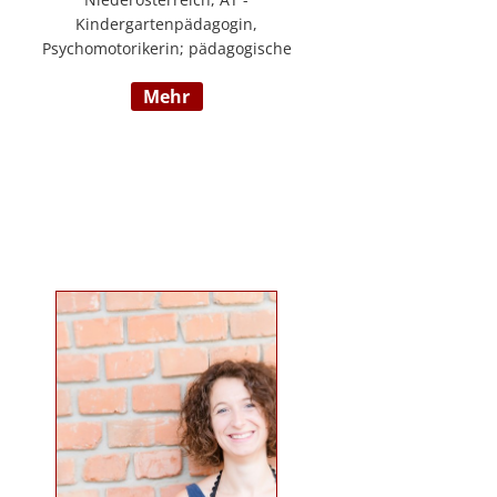
Kindergartenpädagogin,
Psychomotorikerin; pädagogische
Leitung eines 6gruppigen
mehr
Kindergartens; Praxislehrerin an
der BAFEP, Dozentin an der
Universität Diploma, Gründerin
„Die pädagogische
Wunderwerkstatt“, Leitung eines
Eltern-Kind-Zentrum