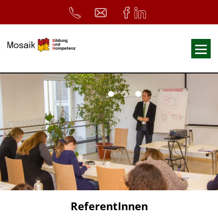
Fortbildungen
Ausbildungen
33. Heilpädagogischer Tag
Symposium
ReferentInnen
Infos
Home
Download
Kursunterlagen
ReferentInnen