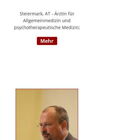
Steiermark, AT - Ärztin für
Allgemeinmedizin und
psychotherapeutische Medizin;
Psychotherapie, Existenzanalyse,
mehr
Traumatherapie; in eigener Praxis
tätig; Lehrgänge in Graz und
Innsbruck zur Thematik Gewalt und
Mobbing, Prävention und
Intervention; Vortrags- und
Seminartätigkeit zu den Themen:
Angst- und
Depressionserkrankungen,
Persönlichkeitsstörungen,
Mobbing, Sexuelle Gewalt und
Burnout, Traumatisierung und
Traumaverarbeitung; www.christa-
lopatka.at