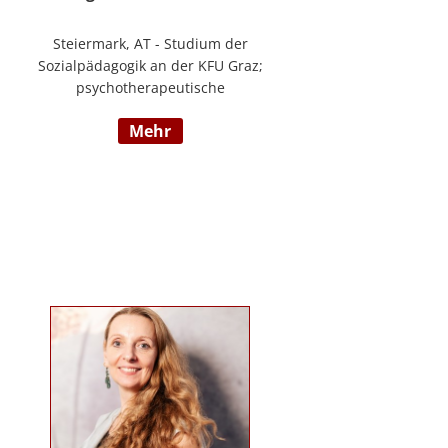
Steiermark, AT - Studium der
Sozialpädagogik an der KFU Graz;
psychotherapeutische
Propädeutikum; seit 2010 in einem
mehr
Angestelltenverhältnis im Bereich
der Arbeitsintegration von
Jugendlichen und jungen
Erwachsenen; Zusatzausbildungen
in Traumapädagogik und
traumazentrierten Fachberatung
sowie Trainerin für Deutsch als
Fremdsprache / Deutsch als
Zweitsprache; selbstständige
Tätigkeit als psychosoziale
Beraterin; www.psychosoziale-
beratung-graz.at