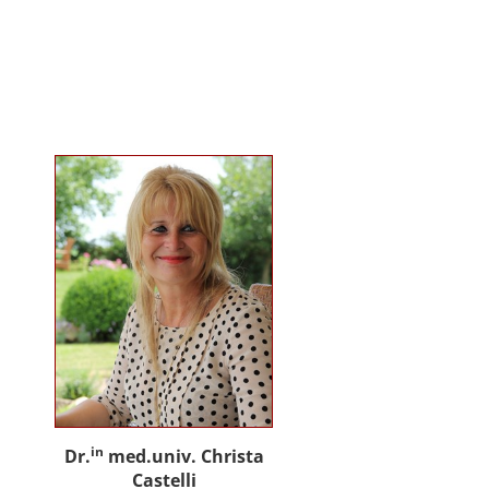
gemeinsam mit Praxispartnern
innovative Ansätze für den
gemeinwohlorientierten Einsatz
von Künstlicher Intelligenz in der
Sozialen Arbeit und der
psychosozialen Beratung.
in
Dr.
med.univ. Christa
Castelli