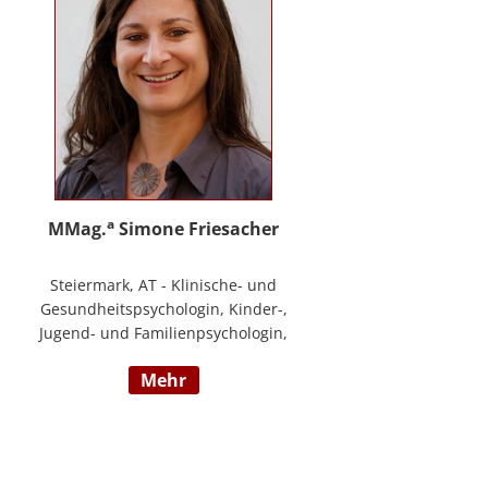
a
MMag.
Simone Friesacher
Steiermark, AT - Klinische- und
Gesundheitspsychologin, Kinder-,
Jugend- und Familienpsychologin,
Traumatherapeutin, Zert. Skills -
mehr
Trainerin (nach DBT),
Notfallpsychologin, Erziehungs-
und Bildungswissenschafterin,
Arbeits- und
Organisationspsychologin,