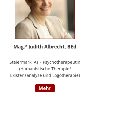
a
Mag.
Judith Albrecht, BEd
Steiermark, AT - Psychotherapeutin
(Humanistische Therapie/
Existenzanalyse und Logotherapie)
in freier Praxis in Knittelfeld, in
mehr
Graz und für das BFP Steiermark,
umfangreiche Berufserfahrung als
Lehrerin und Schul-(cluster)leiterin
für Primarstufe, Mittelschule und
Sonderpädagogik (Lehramt für
Primarstufe und Sonderpädagogik),
Mitautorin des Trainings ELLA – ein