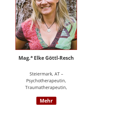
an.
a
Mag.
Elke Göttl-Resch
Steiermark, AT –
Psychotherapeutin,
Traumatherapeutin,
Körpertherapeutin,
mehr
NeuroDeeskaltions Trainerin und
Ausbildnerin, Geschäftsführerin
von ressourcenreich. Meine
Aufgabe ist es Menschen so zu
begegnen, dass sie in Kontakt mit
ihrem heilen Wesen kommen. Ich