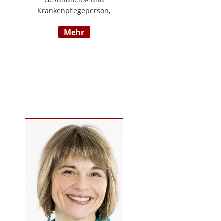
Krankenpflegeperson,
Diplomsozialbetreuerin
mehr
Behindertenarbeit. Mehrjährige
Berufserfahrung im
Behindertenbereich (Wohnbereich,
Tagesstruktur, Mobile Dienste)
https://www.pflegedeutsch.at/