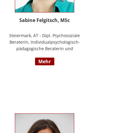
Sabine Felgitsch, MSc
Steiermark, AT - Dipl. Psychosoziale
Beraterin, Individualpsychologisch-
pädagogische Beraterin und
Supervisorin, Schwerpunkte:
mehr
Erziehung, Beziehung,
Demokratisches Lernen, Burnout
Prävention, Resilienz;
www.felgitsch.at / Foto: Susanne
Posch