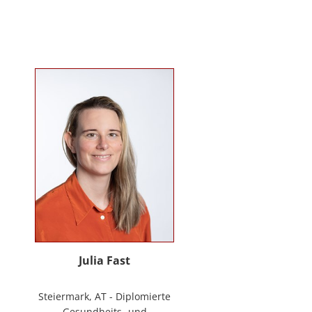
Mitarbeiter*innenbindung in der
stationären Behindertenarbeit. Seit
2024 ist sie Deeskalationstrainerin
nach roDeMa® und leitet eine
Stabstelle für Deeskalation in einer
Einrichtung für Menschen mit
psychischen Erkrankungen.
Julia Fast
Steiermark, AT - Diplomierte
Gesundheits- und