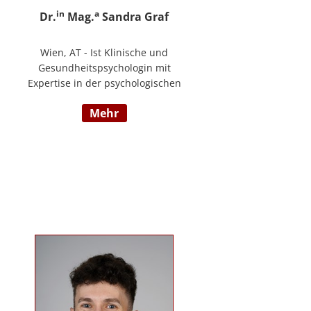
in
a
Dr.
Mag.
Sandra Graf
Wien, AT - Ist Klinische und
Gesundheitspsychologin mit
Expertise in der psychologischen
Diagnostik und klinischen
mehr
Supervision, mit einem
Schwerpunkt auf neurologische
Entwicklungsstörungen,
einschließlich Autismus-Spektrum-
Störungen und ADHS. Neben ihrer
klinischen Tätigkeit ist sie Dozentin
im Bereich der klinischen und
Neuropsychologie.