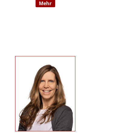
mehr
09/2022 hauptberuflich
selbstständig). Sie ist examinierte
Altenpflegerin, verfügt über
Auslandserfahrung in Luxemburg
und hat einen Bachelorabschluss
in „ Management und Expertise im
Pflege- und Gesundheitswesen“.
Zudem war sie u. a. als
Pflegedienstleitung, stellv.
Einrichtungsleitung und
Qualitätsmanagementbeauftragte
in stationären und ambulanten
Settings tätig. Ihre Schwerpunkte
sind Pflegeausbildung und
Fortbildungen u.a. zu
Demenz/gerontopsychiatrischen
Themen, Qualitätsmanagement
sowie Inhalte an der Schnittstelle
zur Eingliederungshilfe
(professioneller Umgang mit