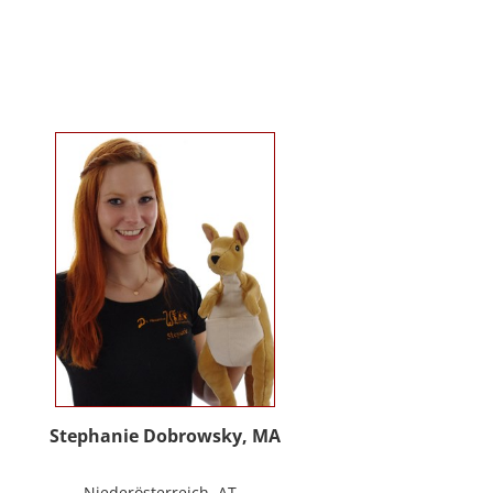
Kindergartenalter. Sie ist Klinische-
und Gesundheitspsychologin,
Psychotherapeutin für
Logotherapie und Existenzanalyse
und unterrichtet ‚Achtsamkeit’ am
Fachbereich Psychologie der
Universität Salzburg.
https://www.pmu.ac.at/early-life-
care.html
Stephanie Dobrowsky, MA
Niederösterreich, AT -