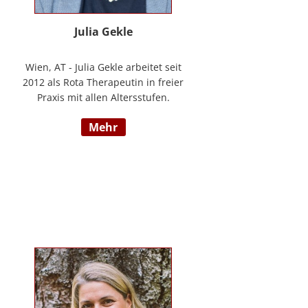
Julia Gekle
Wien, AT - Julia Gekle arbeitet seit
2012 als Rota Therapeutin in freier
Praxis mit allen Altersstufen.
Anfangs noch in Kombination mit
mehr
dem Ursprungsberuf der
Heilmassage, hat Sie sich seit
einigen Jahren rein der Rota
Therapie verschrieben. Im Laufe
der Zeit durfte Sie so einer Vielzahl
an Kindern helfen ihr angelegtes
Potential zu entfalten. Die Rota
Gesamtausbildung absolvierte sie
bei der Begründerin Doris Bartel.
Als diplomierte Lehrtherapeutin
bietet Sie außerdem zertifizierte
Fortbildungen in Rota-Prophylaxe