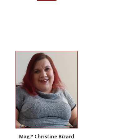
darstellende Kunst Wien am
Institut für Musiktherapie.
Langjährige Erfahrung im klinisch
psychiatrischen Bereich mit
Jugendlichen, Erwachsenen und
Menschen mit Behinderung. Seit
2012 in eigener Praxis tätig als
Musik- und Psychotherapeutin und
Supervisorin. Gründerin und
Mitglied des Arbeitskreises
Musiktherapie für Menschen mit
Behinderungen. Diverse Workshop
und Vortragstätigkeiten.
Homepage: www.johannaauer.at
a
Mag.
Christine Bizard