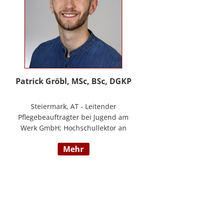
Patrick Gröbl, MSc, BSc, DGKP
Steiermark, AT - Leitender
Pflegebeauftragter bei Jugend am
Werk GmbH; Hochschullektor an
der FH Joanneum; Freiberuflicher
mehr
Vortragender an div.
Bildungsinstituten; Experte für
Gesundheit & Pflege bei
datenkompass GmbH; Bachelor of
Health Science - Gesundheits- und
Krankenpflege; Paramedic -
Notfallmedizin inkl. ACLS, AMLS,