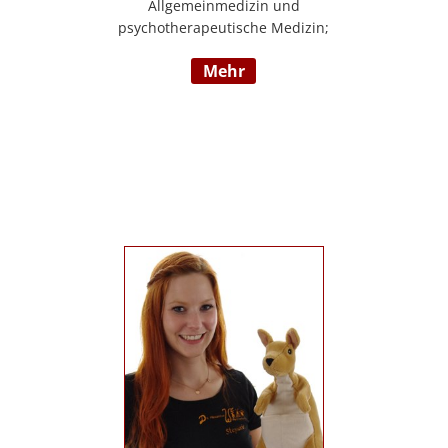
Allgemeinmedizin und
psychotherapeutische Medizin;
Psychotherapie, Existenzanalyse,
mehr
Traumatherapie; in eigener Praxis tätig;
Lehrgänge in Graz und Innsbruck zur
Thematik Gewalt und Mobbing, Prävention
und Intervention; Vortrags- und
Seminartätigkeit zu den Themen: Angst-
und Depressionserkrankungen,
Persönlichkeitsstörungen, Mobbing,
Sexuelle Gewalt und Burnout,
Traumatisierung und Traumaverarbeitung;
www.christa-lopatka.at