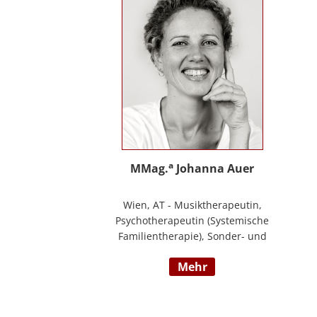
Ihre Schwerpunkte sind Pflegeausbildung
und Fortbildungen u.a. zu
Demenz/gerontopsychiatrischen Themen,
Qualitätsmanagement sowie Inhalte an
der Schnittstelle zur Eingliederungshilfe
(professioneller Umgang mit Menschen
mit Behinderung).
a
MMag.
Johanna Auer
Wien, AT - Musiktherapeutin,
Psychotherapeutin (Systemische
Familientherapie), Sonder- und
Heilpädagogin. Lehrtätigkeit an der
mehr
Universität für Musik und darstellende
Kunst Wien am Institut für Musiktherapie.
Langjährige Erfahrung im klinisch
psychiatrischen Bereich mit Jugendlichen,