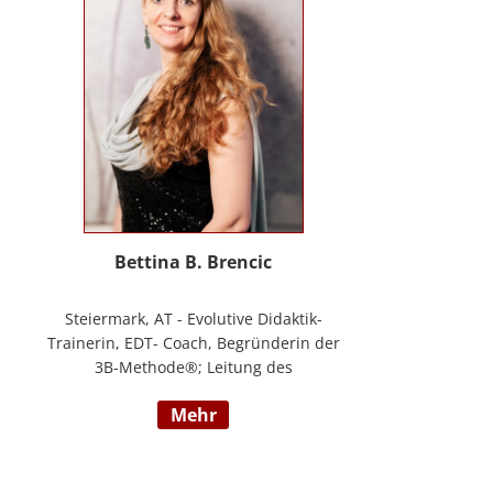
Masterstudium Child development –
Entwicklungsförderung für Kinder und
Jugendliche, S.A.F.E Mentorin und B.A.S.E
Gruppenleiterin (Karl Heinz Brisch),
Rainbows Gruppenleiterin;
www.psychotherapie-albrecht.at
Bettina B. Brencic
Steiermark, AT - Evolutive Didaktik-
Trainerin, EDT- Coach, Begründerin der
3B-Methode®; Leitung des
Ausbildungszentrum Bettina Brencic Nach
mehr
mehr als 10 Jahren praktischer Erfahrung
in vielen Einzel- und Gruppentrainings
und mit verschiedensten Methoden und
theoretischen Konzepten (z.B.