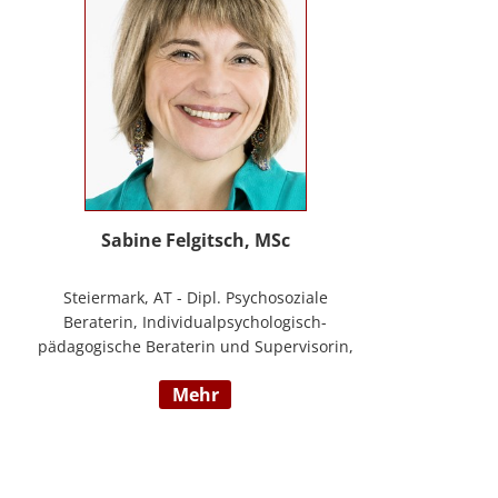
Sabine Felgitsch, MSc
Steiermark, AT - Dipl. Psychosoziale
Beraterin, Individualpsychologisch-
pädagogische Beraterin und Supervisorin,
Schwerpunkte: Erziehung, Beziehung,
mehr
Demokratisches Lernen, Burnout
Prävention, Resilienz; www.felgitsch.at /
Foto: Susanne Posch