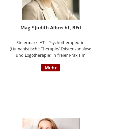
a
Mag.
Judith Albrecht, BEd
Steiermark, AT - Psychotherapeutin
(Humanistische Therapie/ Existenzanalyse
und Logotherapie) in freier Praxis in
Knittelfeld, in Graz und für das BFP
mehr
Steiermark, umfangreiche
Berufserfahrung als Lehrerin und Schul-
(cluster)leiterin für Primarstufe,
Mittelschule und Sonderpädagogik
(Lehramt für Primarstufe und
Sonderpädagogik), Mitautorin des
Trainings ELLA – ein Training zur
Förderung sozial-/ emotionaler
Kompetenzen, Lehrtätigkeit in der Aus-
und Weiterbildung an der PPH Steiermark,