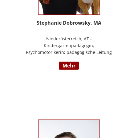
Stephanie Dobrowsky, MA
Niederösterreich, AT -
Kindergartenpädagogin,
Psychomotorikerin; pädagogische Leitung
eines 6gruppigen Kindergartens;
mehr
Praxislehrerin an der BAFEP, Dozentin an
der Universität Diploma, Gründerin „Die
pädagogische Wunderwerkstatt“, Leitung
eines Eltern-Kind-Zentrum