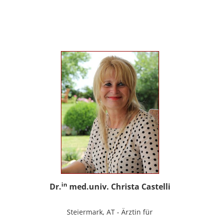
sowie Trainerin für Deutsch als
Fremdsprache / Deutsch als Zweitsprache;
selbstständige Tätigkeit als psychosoziale
Beraterin; www.psychosoziale-beratung-
graz.at
in
Dr.
med.univ. Christa Castelli
Steiermark, AT - Ärztin für