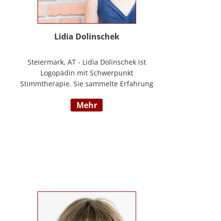
Lidia Dolinschek
Steiermark, AT - Lidia Dolinschek ist
Logopädin mit Schwerpunkt
Stimmtherapie. Sie sammelte Erfahrung
an der Phoniatrie des LKH Graz und bleibt
mehr
durch Weiterbildungen sowie ihre
Tätigkeit als Sängerin und Sprecherin stets
auf dem neuesten Stand. Seit 2019
arbeitet sie in ihrer Praxis „Stimmzimmer“
und gibt ihr Wissen im Studiengang
Logopädie an der FH Joanneum Graz
weiter. Nähere Informationen finden Sie
unter www.stimmzimmer.at.