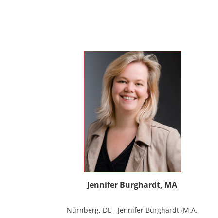
Erwachsenen und Menschen mit
Behinderung. Seit 2012 in eigener Praxis
tätig als Musik- und Psychotherapeutin
und Supervisorin. Gründerin und Mitglied
des Arbeitskreises Musiktherapie für
Menschen mit Behinderungen. Diverse
Workshop und Vortragstätigkeiten.
Homepage: www.johannaauer.at
Jennifer Burghardt, MA
Nürnberg, DE - Jennifer Burghardt (M.A.