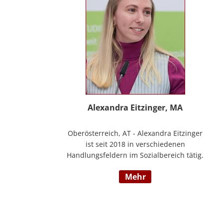
Alexandra Eitzinger, MA
Oberösterreich, AT - Alexandra Eitzinger
ist seit 2018 in verschiedenen
Handlungsfeldern im Sozialbereich tätig.
Aufbauend auf dem Studium der Sozialen
mehr
Arbeit erfolgte ein Masterstudium im
Bereich Sozialwirtschaft mit Fokus auf
Mitarbeiter*innenbindung in der
stationären Behindertenarbeit. Seit 2024
ist sie Deeskalationstrainerin nach