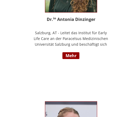
in
Dr.
Antonia Dinzinger
Salzburg, AT - Leitet das Institut für Early
Life Care an der Paracelsus Medizinischen
Universität Salzburg und beschäftigt sich
wissenschaftlich mit der sozio-kognitiven
mehr
und sozioemotionalen Entwicklung im
Kleinkind- und Kindergartenalter. Sie ist
Klinische- und Gesundheitspsychologin,
Psychotherapeutin für Logotherapie und
Existenzanalyse und unterrichtet
‚Achtsamkeit’ am Fachbereich Psychologie
der Universität Salzburg.
https://www.pmu.ac.at/early-life-care.html