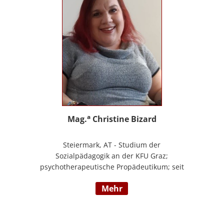
a
Mag.
Christine Bizard
Steiermark, AT - Studium der
Sozialpädagogik an der KFU Graz;
psychotherapeutische Propädeutikum; seit
2010 in einem Angestelltenverhältnis im
mehr
Bereich der Arbeitsintegration von
Jugendlichen und jungen Erwachsenen;
Zusatzausbildungen in Traumapädagogik
und traumazentrierten Fachberatung