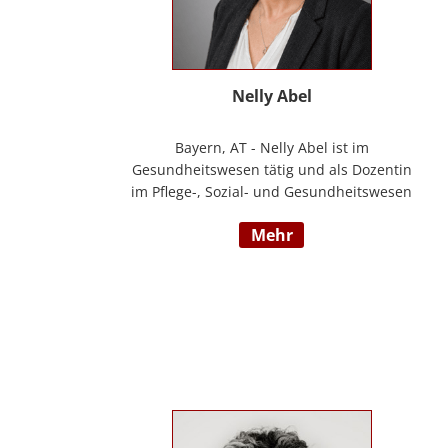
Nelly Abel
Bayern, AT - Nelly Abel ist im
Gesundheitswesen tätig und als Dozentin
im Pflege-, Sozial- und Gesundheitswesen
aktiv (seit 09/2022 hauptberuflich
mehr
selbstständig). Sie ist examinierte
Altenpflegerin, verfügt über
Auslandserfahrung in Luxemburg und hat
einen Bachelorabschluss in „ Management
und Expertise im Pflege- und
Gesundheitswesen“. Zudem war sie u. a.
als Pflegedienstleitung, stellv.
Einrichtungsleitung und
Qualitätsmanagementbeauftragte in
stationären und ambulanten Settings tätig.