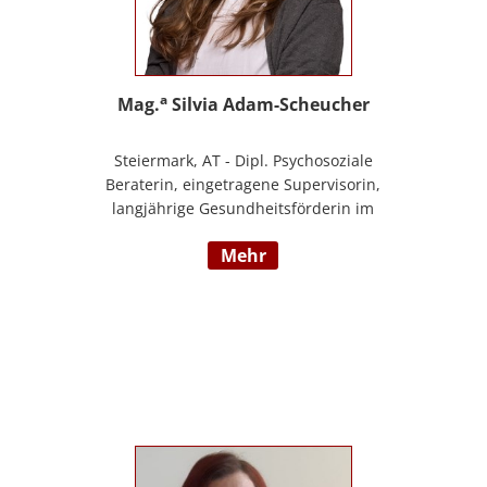
a
Mag.
Silvia Adam-Scheucher
Steiermark, AT - Dipl. Psychosoziale
Beraterin, eingetragene Supervisorin,
langjährige Gesundheitsförderin im
Gesunden Kindergarten (Styria vitalis/
mehr
ÖGK), Zertifizierte Yoga-Lehrerin,
Evolutionspädagogin und Lernberaterin
P.P., Juristin, Beraterin im BfP – Beratung
für PädagogInnen Steiermark