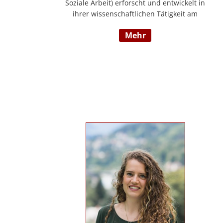
Soziale Arbeit) erforscht und entwickelt in
ihrer wissenschaftlichen Tätigkeit am
Institut für E-Beratung der Technischen
mehr
Hochschule Nürnberg gemeinsam mit
Praxispartnern innovative Ansätze für den
gemeinwohlorientierten Einsatz von
Künstlicher Intelligenz in der Sozialen
Arbeit und der psychosozialen Beratung.