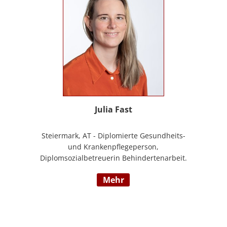
Julia Fast
Steiermark, AT - Diplomierte Gesundheits-
und Krankenpflegeperson,
Diplomsozialbetreuerin Behindertenarbeit.
Mehrjährige Berufserfahrung im
mehr
Behindertenbereich (Wohnbereich,
Tagesstruktur, Mobile Dienste)
https://www.pflegedeutsch.at/