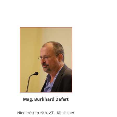
Evolutionspädagogik, Sensomotorischen
Integration, uvm.) ist es mir gelungen, die
3B-Methode® zu entwickeln, die ich nun
in meinem Bildungszentrum mit großer
Freude weitergebe.
Mag. Burkhard Dafert
Niederösterreich, AT - Klinischer