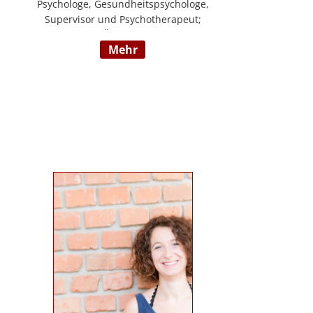
Psychologe, Gesundheitspsychologe,
Supervisor und Psychotherapeut;
Vorsitzender der ÖDBT; Wissenschaftlicher
mehr
und therapeutischer Leiter der
Psychotherapie Ambulanz Wien;
Lehrtherapeut für Verhaltenstherapie;
Dozent am ICM Krems, Donauuni Krems,
SFU; Vortragstätigkeit für AAP, LAK,
GESPAG u.a.