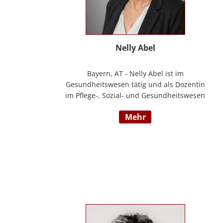
Nelly Abel
Bayern, AT - Nelly Abel ist im
Gesundheitswesen tätig und als Dozentin
im Pflege-, Sozial- und Gesundheitswesen
aktiv (seit 09/2022 hauptberuflich
mehr
selbstständig). Sie ist examinierte
Altenpflegerin, verfügt über
Auslandserfahrung in Luxemburg und hat
einen Bachelorabschluss in „ Management
und Expertise im Pflege- und
Gesundheitswesen“. Zudem war sie u. a.
als Pflegedienstleitung, stellv.
Einrichtungsleitung und
Qualitätsmanagementbeauftragte in
stationären und ambulanten Settings tätig.