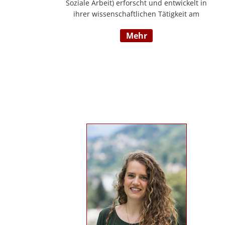
Soziale Arbeit) erforscht und entwickelt in
ihrer wissenschaftlichen Tätigkeit am
Institut für E-Beratung der Technischen
mehr
Hochschule Nürnberg gemeinsam mit
Praxispartnern innovative Ansätze für den
gemeinwohlorientierten Einsatz von
Künstlicher Intelligenz in der Sozialen
Arbeit und der psychosozialen Beratung.