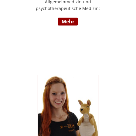
Allgemeinmedizin und
psychotherapeutische Medizin;
Psychotherapie, Existenzanalyse,
mehr
Traumatherapie; in eigener Praxis tätig;
Lehrgänge in Graz und Innsbruck zur
Thematik Gewalt und Mobbing, Prävention
und Intervention; Vortrags- und
Seminartätigkeit zu den Themen: Angst-
und Depressionserkrankungen,
Persönlichkeitsstörungen, Mobbing,
Sexuelle Gewalt und Burnout,
Traumatisierung und Traumaverarbeitung;
www.christa-lopatka.at