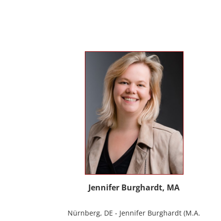
Erwachsenen und Menschen mit
Behinderung. Seit 2012 in eigener Praxis
tätig als Musik- und Psychotherapeutin
und Supervisorin. Gründerin und Mitglied
des Arbeitskreises Musiktherapie für
Menschen mit Behinderungen. Diverse
Workshop und Vortragstätigkeiten.
Homepage: www.johannaauer.at
Jennifer Burghardt, MA
Nürnberg, DE - Jennifer Burghardt (M.A.