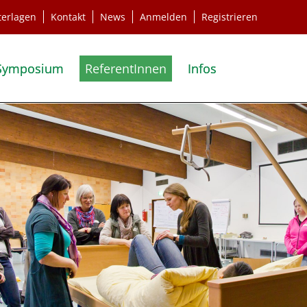
terlagen
Kontakt
News
Anmelden
Registrieren
Symposium
ReferentInnen
Infos