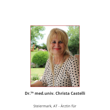
sowie Trainerin für Deutsch als
Fremdsprache / Deutsch als Zweitsprache;
selbstständige Tätigkeit als psychosoziale
Beraterin; www.psychosoziale-beratung-
graz.at
in
Dr.
med.univ. Christa Castelli
Steiermark, AT - Ärztin für