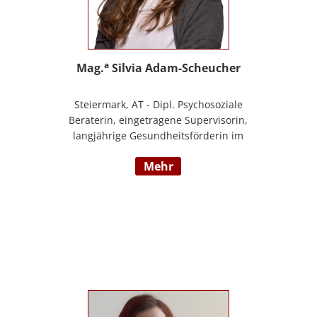
a
Mag.
Silvia Adam-Scheucher
Steiermark, AT - Dipl. Psychosoziale
Beraterin, eingetragene Supervisorin,
langjährige Gesundheitsförderin im
Gesunden Kindergarten (Styria vitalis/
mehr
ÖGK), Zertifizierte Yoga-Lehrerin,
Evolutionspädagogin und Lernberaterin
P.P., Juristin, Beraterin im BfP – Beratung
für PädagogInnen Steiermark