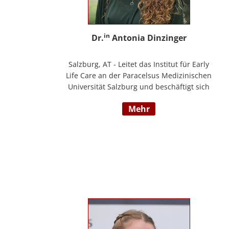
in
Dr.
Antonia Dinzinger
Salzburg, AT - Leitet das Institut für Early
Life Care an der Paracelsus Medizinischen
Universität Salzburg und beschäftigt sich
wissenschaftlich mit der sozio-kognitiven
mehr
und sozioemotionalen Entwicklung im
Kleinkind- und Kindergartenalter. Sie ist
Klinische- und Gesundheitspsychologin,
Psychotherapeutin für Logotherapie und
Existenzanalyse und unterrichtet
‚Achtsamkeit’ am Fachbereich Psychologie
der Universität Salzburg.
https://www.pmu.ac.at/early-life-care.html