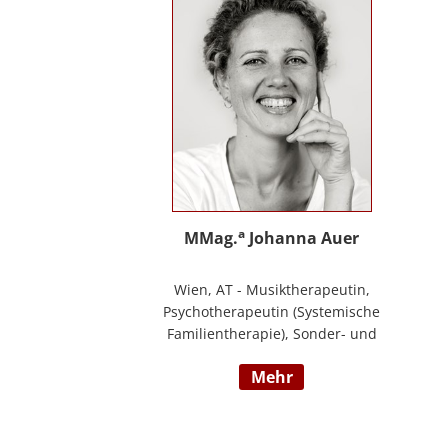
Ihre Schwerpunkte sind Pflegeausbildung
und Fortbildungen u.a. zu
Demenz/gerontopsychiatrischen Themen,
Qualitätsmanagement sowie Inhalte an
der Schnittstelle zur Eingliederungshilfe
(professioneller Umgang mit Menschen
mit Behinderung).
a
MMag.
Johanna Auer
Wien, AT - Musiktherapeutin,
Psychotherapeutin (Systemische
Familientherapie), Sonder- und
Heilpädagogin. Lehrtätigkeit an der
mehr
Universität für Musik und darstellende
Kunst Wien am Institut für Musiktherapie.
Langjährige Erfahrung im klinisch
psychiatrischen Bereich mit Jugendlichen,