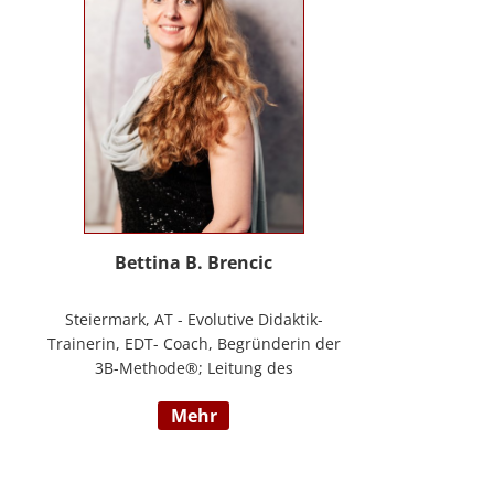
Masterstudium Child development –
Entwicklungsförderung für Kinder und
Jugendliche, S.A.F.E Mentorin und B.A.S.E
Gruppenleiterin (Karl Heinz Brisch),
Rainbows Gruppenleiterin;
www.psychotherapie-albrecht.at
Bettina B. Brencic
Steiermark, AT - Evolutive Didaktik-
Trainerin, EDT- Coach, Begründerin der
3B-Methode®; Leitung des
Ausbildungszentrum Bettina Brencic Nach
mehr
mehr als 10 Jahren praktischer Erfahrung
in vielen Einzel- und Gruppentrainings
und mit verschiedensten Methoden und
theoretischen Konzepten (z.B.