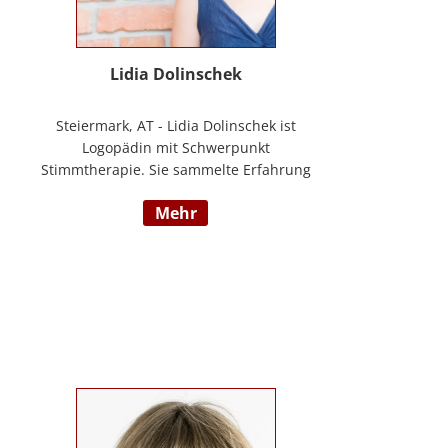
Lidia Dolinschek
Steiermark, AT - Lidia Dolinschek ist
Logopädin mit Schwerpunkt
Stimmtherapie. Sie sammelte Erfahrung
an der Phoniatrie des LKH Graz und bleibt
mehr
durch Weiterbildungen sowie ihre
Tätigkeit als Sängerin und Sprecherin stets
auf dem neuesten Stand. Seit 2019
arbeitet sie in ihrer Praxis „Stimmzimmer“
und gibt ihr Wissen im Studiengang
Logopädie an der FH Joanneum Graz
weiter. Nähere Informationen finden Sie
unter www.stimmzimmer.at.