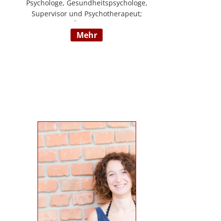
Psychologe, Gesundheitspsychologe,
Supervisor und Psychotherapeut;
Vorsitzender der ÖDBT; Wissenschaftlicher
mehr
und therapeutischer Leiter der
Psychotherapie Ambulanz Wien;
Lehrtherapeut für Verhaltenstherapie;
Dozent am ICM Krems, Donauuni Krems,
SFU; Vortragstätigkeit für AAP, LAK,
GESPAG u.a.