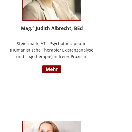
a
Mag.
Judith Albrecht, BEd
Steiermark, AT - Psychotherapeutin
(Humanistische Therapie/ Existenzanalyse
und Logotherapie) in freier Praxis in
Knittelfeld, in Graz und für das BFP
mehr
Steiermark, umfangreiche
Berufserfahrung als Lehrerin und Schul-
(cluster)leiterin für Primarstufe,
Mittelschule und Sonderpädagogik
(Lehramt für Primarstufe und
Sonderpädagogik), Mitautorin des
Trainings ELLA – ein Training zur
Förderung sozial-/ emotionaler
Kompetenzen, Lehrtätigkeit in der Aus-
und Weiterbildung an der PPH Steiermark,