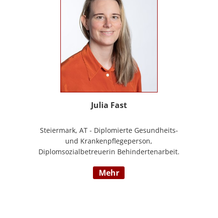
Julia Fast
Steiermark, AT - Diplomierte Gesundheits-
und Krankenpflegeperson,
Diplomsozialbetreuerin Behindertenarbeit.
Mehrjährige Berufserfahrung im
mehr
Behindertenbereich (Wohnbereich,
Tagesstruktur, Mobile Dienste)
https://www.pflegedeutsch.at/