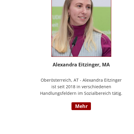
Alexandra Eitzinger, MA
Oberösterreich, AT - Alexandra Eitzinger
ist seit 2018 in verschiedenen
Handlungsfeldern im Sozialbereich tätig.
Aufbauend auf dem Studium der Sozialen
mehr
Arbeit erfolgte ein Masterstudium im
Bereich Sozialwirtschaft mit Fokus auf
Mitarbeiter*innenbindung in der
stationären Behindertenarbeit. Seit 2024
ist sie Deeskalationstrainerin nach