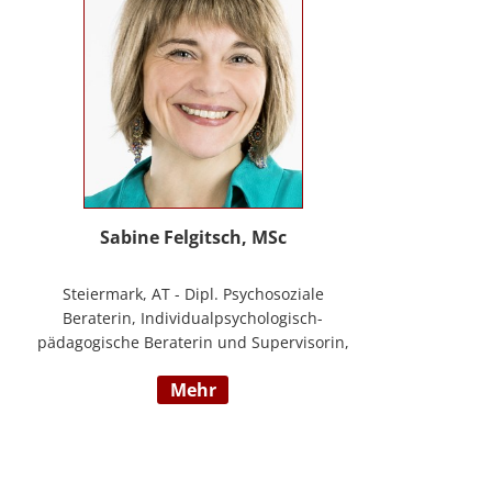
Sabine Felgitsch, MSc
Steiermark, AT - Dipl. Psychosoziale
Beraterin, Individualpsychologisch-
pädagogische Beraterin und Supervisorin,
Schwerpunkte: Erziehung, Beziehung,
mehr
Demokratisches Lernen, Burnout
Prävention, Resilienz; www.felgitsch.at /
Foto: Susanne Posch