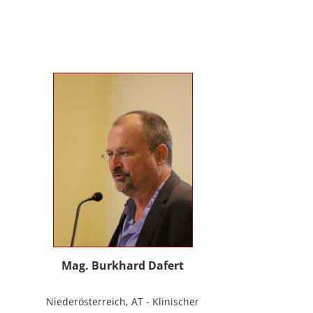
Evolutionspädagogik, Sensomotorischen
Integration, uvm.) ist es mir gelungen, die
3B-Methode® zu entwickeln, die ich nun
in meinem Bildungszentrum mit großer
Freude weitergebe.
Mag. Burkhard Dafert
Niederösterreich, AT - Klinischer