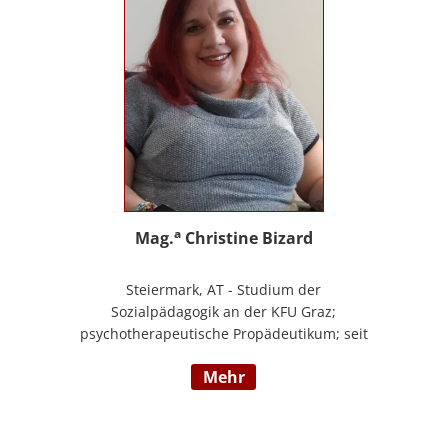
a
Mag.
Christine Bizard
Steiermark, AT - Studium der
Sozialpädagogik an der KFU Graz;
psychotherapeutische Propädeutikum; seit
2010 in einem Angestelltenverhältnis im
mehr
Bereich der Arbeitsintegration von
Jugendlichen und jungen Erwachsenen;
Zusatzausbildungen in Traumapädagogik
und traumazentrierten Fachberatung