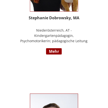
Stephanie Dobrowsky, MA
Niederösterreich, AT -
Kindergartenpädagogin,
Psychomotorikerin; pädagogische Leitung
eines 6gruppigen Kindergartens;
mehr
Praxislehrerin an der BAFEP, Dozentin an
der Universität Diploma, Gründerin „Die
pädagogische Wunderwerkstatt“, Leitung
eines Eltern-Kind-Zentrum