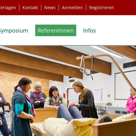
terlagen
Kontakt
News
Anmelden
Registrieren
Symposium
ReferentInnen
Infos