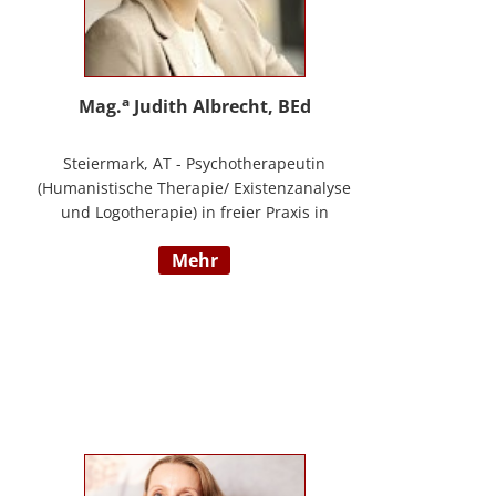
a
Mag.
Judith Albrecht, BEd
Steiermark, AT - Psychotherapeutin
(Humanistische Therapie/ Existenzanalyse
und Logotherapie) in freier Praxis in
Knittelfeld, in Graz und für das BFP
mehr
Steiermark, umfangreiche
Berufserfahrung als Lehrerin und Schul-
(cluster)leiterin für Primarstufe,
Mittelschule und Sonderpädagogik
(Lehramt für Primarstufe und
Sonderpädagogik), Mitautorin des
Trainings ELLA – ein Training zur
Förderung sozial-/ emotionaler
Kompetenzen, Lehrtätigkeit in der Aus-
und Weiterbildung an der PPH Steiermark,