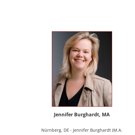
Erwachsenen und Menschen mit
Behinderung. Seit 2012 in eigener Praxis
tätig als Musik- und Psychotherapeutin
und Supervisorin. Gründerin und Mitglied
des Arbeitskreises Musiktherapie für
Menschen mit Behinderungen. Diverse
Workshop und Vortragstätigkeiten.
Homepage: www.johannaauer.at
Jennifer Burghardt, MA
Nürnberg, DE - Jennifer Burghardt (M.A.