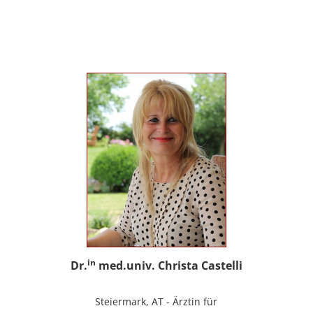
sowie Trainerin für Deutsch als
Fremdsprache / Deutsch als Zweitsprache;
selbstständige Tätigkeit als psychosoziale
Beraterin; www.psychosoziale-beratung-
graz.at
in
Dr.
med.univ. Christa Castelli
Steiermark, AT - Ärztin für