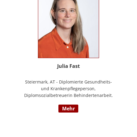
Julia Fast
Steiermark, AT - Diplomierte Gesundheits-
und Krankenpflegeperson,
Diplomsozialbetreuerin Behindertenarbeit.
Mehrjährige Berufserfahrung im
mehr
Behindertenbereich (Wohnbereich,
Tagesstruktur, Mobile Dienste)
https://www.pflegedeutsch.at/