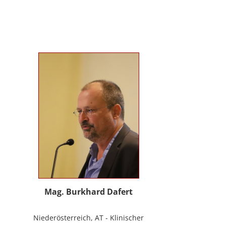
Evolutionspädagogik, Sensomotorischen
Integration, uvm.) ist es mir gelungen, die
3B-Methode® zu entwickeln, die ich nun
in meinem Bildungszentrum mit großer
Freude weitergebe.
Mag. Burkhard Dafert
Niederösterreich, AT - Klinischer