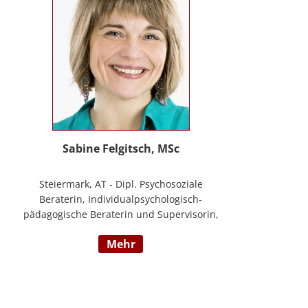
Sabine Felgitsch, MSc
Steiermark, AT - Dipl. Psychosoziale
Beraterin, Individualpsychologisch-
pädagogische Beraterin und Supervisorin,
Schwerpunkte: Erziehung, Beziehung,
mehr
Demokratisches Lernen, Burnout
Prävention, Resilienz; www.felgitsch.at /
Foto: Susanne Posch