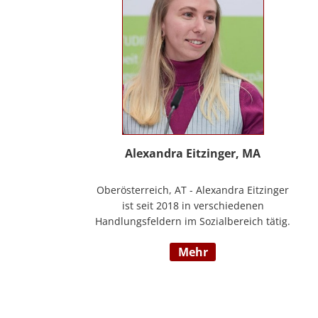
Alexandra Eitzinger, MA
Oberösterreich, AT - Alexandra Eitzinger
ist seit 2018 in verschiedenen
Handlungsfeldern im Sozialbereich tätig.
Aufbauend auf dem Studium der Sozialen
mehr
Arbeit erfolgte ein Masterstudium im
Bereich Sozialwirtschaft mit Fokus auf
Mitarbeiter*innenbindung in der
stationären Behindertenarbeit. Seit 2024
ist sie Deeskalationstrainerin nach