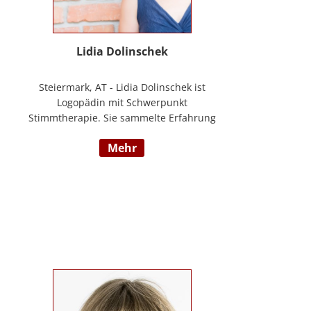
Lidia Dolinschek
Steiermark, AT - Lidia Dolinschek ist
Logopädin mit Schwerpunkt
Stimmtherapie. Sie sammelte Erfahrung
an der Phoniatrie des LKH Graz und bleibt
mehr
durch Weiterbildungen sowie ihre
Tätigkeit als Sängerin und Sprecherin stets
auf dem neuesten Stand. Seit 2019
arbeitet sie in ihrer Praxis „Stimmzimmer“
und gibt ihr Wissen im Studiengang
Logopädie an der FH Joanneum Graz
weiter. Nähere Informationen finden Sie
unter www.stimmzimmer.at.