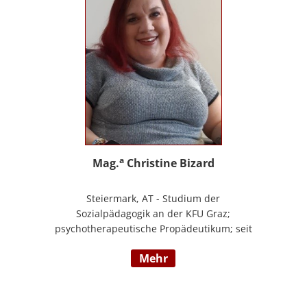
a
Mag.
Christine Bizard
Steiermark, AT - Studium der
Sozialpädagogik an der KFU Graz;
psychotherapeutische Propädeutikum; seit
2010 in einem Angestelltenverhältnis im
mehr
Bereich der Arbeitsintegration von
Jugendlichen und jungen Erwachsenen;
Zusatzausbildungen in Traumapädagogik
und traumazentrierten Fachberatung