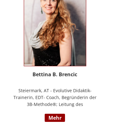
Masterstudium Child development –
Entwicklungsförderung für Kinder und
Jugendliche, S.A.F.E Mentorin und B.A.S.E
Gruppenleiterin (Karl Heinz Brisch),
Rainbows Gruppenleiterin;
www.psychotherapie-albrecht.at
Bettina B. Brencic
Steiermark, AT - Evolutive Didaktik-
Trainerin, EDT- Coach, Begründerin der
3B-Methode®; Leitung des
Ausbildungszentrum Bettina Brencic Nach
mehr
mehr als 10 Jahren praktischer Erfahrung
in vielen Einzel- und Gruppentrainings
und mit verschiedensten Methoden und
theoretischen Konzepten (z.B.