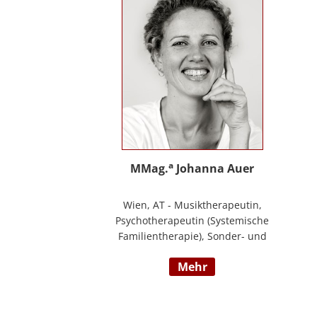
Ihre Schwerpunkte sind Pflegeausbildung
und Fortbildungen u.a. zu
Demenz/gerontopsychiatrischen Themen,
Qualitätsmanagement sowie Inhalte an
der Schnittstelle zur Eingliederungshilfe
(professioneller Umgang mit Menschen
mit Behinderung).
a
MMag.
Johanna Auer
Wien, AT - Musiktherapeutin,
Psychotherapeutin (Systemische
Familientherapie), Sonder- und
Heilpädagogin. Lehrtätigkeit an der
mehr
Universität für Musik und darstellende
Kunst Wien am Institut für Musiktherapie.
Langjährige Erfahrung im klinisch
psychiatrischen Bereich mit Jugendlichen,