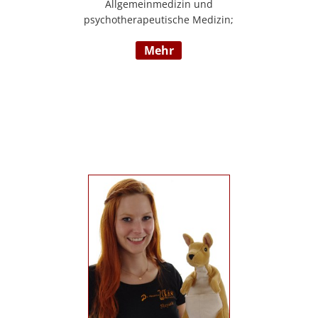
Allgemeinmedizin und
psychotherapeutische Medizin;
Psychotherapie, Existenzanalyse,
mehr
Traumatherapie; in eigener Praxis tätig;
Lehrgänge in Graz und Innsbruck zur
Thematik Gewalt und Mobbing, Prävention
und Intervention; Vortrags- und
Seminartätigkeit zu den Themen: Angst-
und Depressionserkrankungen,
Persönlichkeitsstörungen, Mobbing,
Sexuelle Gewalt und Burnout,
Traumatisierung und Traumaverarbeitung;
www.christa-lopatka.at