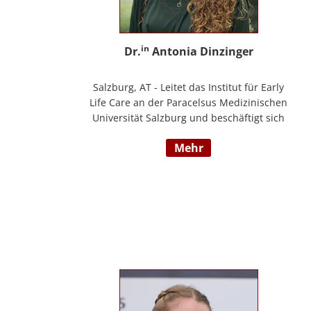
in
Dr.
Antonia Dinzinger
Salzburg, AT - Leitet das Institut für Early
Life Care an der Paracelsus Medizinischen
Universität Salzburg und beschäftigt sich
wissenschaftlich mit der sozio-kognitiven
mehr
und sozioemotionalen Entwicklung im
Kleinkind- und Kindergartenalter. Sie ist
Klinische- und Gesundheitspsychologin,
Psychotherapeutin für Logotherapie und
Existenzanalyse und unterrichtet
‚Achtsamkeit’ am Fachbereich Psychologie
der Universität Salzburg.
https://www.pmu.ac.at/early-life-care.html