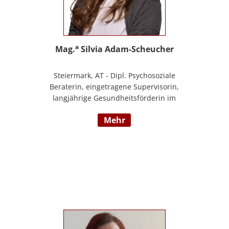
a
Mag.
Silvia Adam-Scheucher
Steiermark, AT - Dipl. Psychosoziale
Beraterin, eingetragene Supervisorin,
langjährige Gesundheitsförderin im
Gesunden Kindergarten (Styria vitalis/
mehr
ÖGK), Zertifizierte Yoga-Lehrerin,
Evolutionspädagogin und Lernberaterin
P.P., Juristin, Beraterin im BfP – Beratung
für PädagogInnen Steiermark