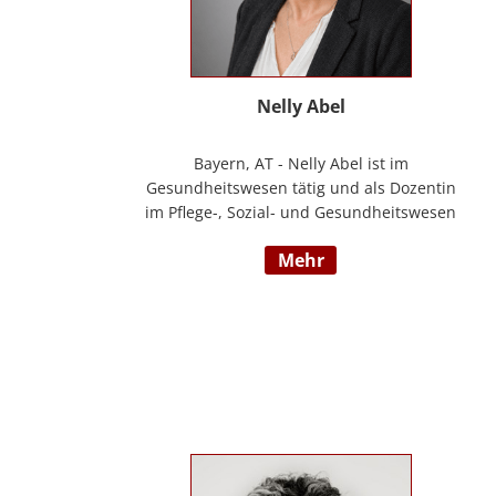
Nelly Abel
Bayern, AT - Nelly Abel ist im
Gesundheitswesen tätig und als Dozentin
im Pflege-, Sozial- und Gesundheitswesen
aktiv (seit 09/2022 hauptberuflich
mehr
selbstständig). Sie ist examinierte
Altenpflegerin, verfügt über
Auslandserfahrung in Luxemburg und hat
einen Bachelorabschluss in „ Management
und Expertise im Pflege- und
Gesundheitswesen“. Zudem war sie u. a.
als Pflegedienstleitung, stellv.
Einrichtungsleitung und
Qualitätsmanagementbeauftragte in
stationären und ambulanten Settings tätig.