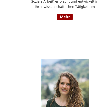
Soziale Arbeit) erforscht und entwickelt in
ihrer wissenschaftlichen Tätigkeit am
Institut für E-Beratung der Technischen
mehr
Hochschule Nürnberg gemeinsam mit
Praxispartnern innovative Ansätze für den
gemeinwohlorientierten Einsatz von
Künstlicher Intelligenz in der Sozialen
Arbeit und der psychosozialen Beratung.