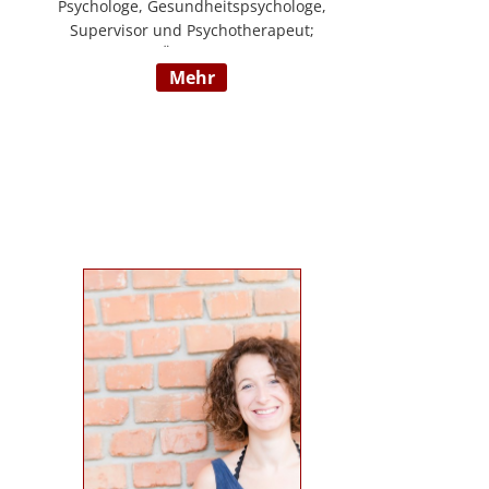
Psychologe, Gesundheitspsychologe,
Supervisor und Psychotherapeut;
Vorsitzender der ÖDBT; Wissenschaftlicher
mehr
und therapeutischer Leiter der
Psychotherapie Ambulanz Wien;
Lehrtherapeut für Verhaltenstherapie;
Dozent am ICM Krems, Donauuni Krems,
SFU; Vortragstätigkeit für AAP, LAK,
GESPAG u.a.