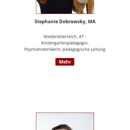
Stephanie Dobrowsky, MA
Niederösterreich, AT -
Kindergartenpädagogin,
Psychomotorikerin; pädagogische Leitung
eines 6gruppigen Kindergartens;
mehr
Praxislehrerin an der BAFEP, Dozentin an
der Universität Diploma, Gründerin „Die
pädagogische Wunderwerkstatt“, Leitung
eines Eltern-Kind-Zentrum