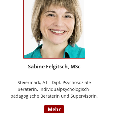
Sabine Felgitsch, MSc
Steiermark, AT - Dipl. Psychosoziale
Beraterin, Individualpsychologisch-
pädagogische Beraterin und Supervisorin,
Schwerpunkte: Erziehung, Beziehung,
mehr
Demokratisches Lernen, Burnout
Prävention, Resilienz; www.felgitsch.at /
Foto: Susanne Posch