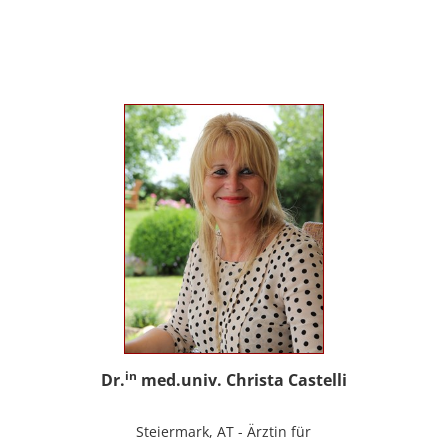
sowie Trainerin für Deutsch als
Fremdsprache / Deutsch als Zweitsprache;
selbstständige Tätigkeit als psychosoziale
Beraterin; www.psychosoziale-beratung-
graz.at
in
Dr.
med.univ. Christa Castelli
Steiermark, AT - Ärztin für