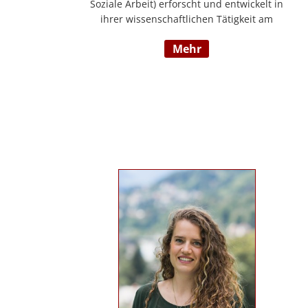
Soziale Arbeit) erforscht und entwickelt in
ihrer wissenschaftlichen Tätigkeit am
Institut für E-Beratung der Technischen
mehr
Hochschule Nürnberg gemeinsam mit
Praxispartnern innovative Ansätze für den
gemeinwohlorientierten Einsatz von
Künstlicher Intelligenz in der Sozialen
Arbeit und der psychosozialen Beratung.