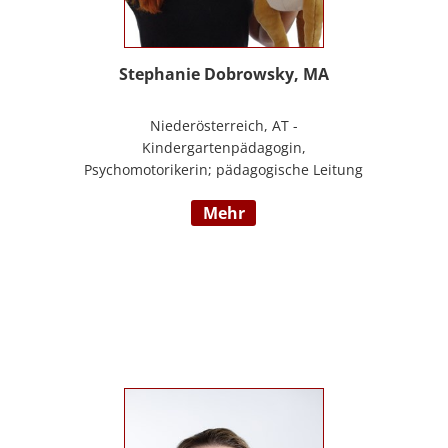
Stephanie Dobrowsky, MA
Niederösterreich, AT -
Kindergartenpädagogin,
Psychomotorikerin; pädagogische Leitung
eines 6gruppigen Kindergartens;
mehr
Praxislehrerin an der BAFEP, Dozentin an
der Universität Diploma, Gründerin „Die
pädagogische Wunderwerkstatt“, Leitung
eines Eltern-Kind-Zentrum