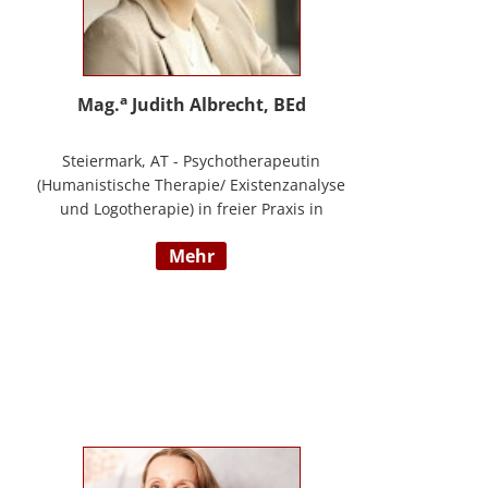
a
Mag.
Judith Albrecht, BEd
Steiermark, AT - Psychotherapeutin
(Humanistische Therapie/ Existenzanalyse
und Logotherapie) in freier Praxis in
Knittelfeld, in Graz und für das BFP
mehr
Steiermark, umfangreiche
Berufserfahrung als Lehrerin und Schul-
(cluster)leiterin für Primarstufe,
Mittelschule und Sonderpädagogik
(Lehramt für Primarstufe und
Sonderpädagogik), Mitautorin des
Trainings ELLA – ein Training zur
Förderung sozial-/ emotionaler
Kompetenzen, Lehrtätigkeit in der Aus-
und Weiterbildung an der PPH Steiermark,