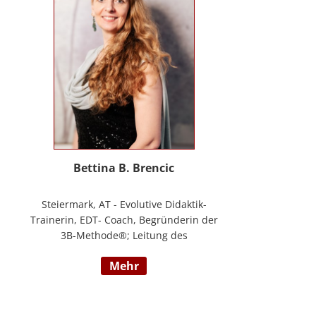
Masterstudium Child development –
Entwicklungsförderung für Kinder und
Jugendliche, S.A.F.E Mentorin und B.A.S.E
Gruppenleiterin (Karl Heinz Brisch),
Rainbows Gruppenleiterin;
www.psychotherapie-albrecht.at
Bettina B. Brencic
Steiermark, AT - Evolutive Didaktik-
Trainerin, EDT- Coach, Begründerin der
3B-Methode®; Leitung des
Ausbildungszentrum Bettina Brencic Nach
mehr
mehr als 10 Jahren praktischer Erfahrung
in vielen Einzel- und Gruppentrainings
und mit verschiedensten Methoden und
theoretischen Konzepten (z.B.