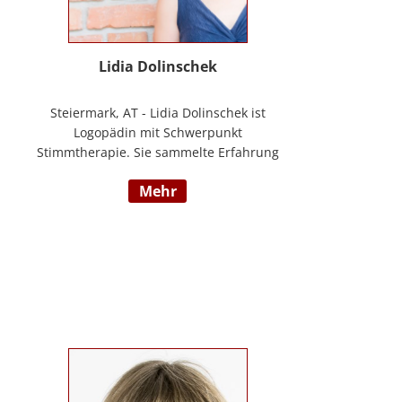
Lidia Dolinschek
Steiermark, AT - Lidia Dolinschek ist
Logopädin mit Schwerpunkt
Stimmtherapie. Sie sammelte Erfahrung
an der Phoniatrie des LKH Graz und bleibt
mehr
durch Weiterbildungen sowie ihre
Tätigkeit als Sängerin und Sprecherin stets
auf dem neuesten Stand. Seit 2019
arbeitet sie in ihrer Praxis „Stimmzimmer“
und gibt ihr Wissen im Studiengang
Logopädie an der FH Joanneum Graz
weiter. Nähere Informationen finden Sie
unter www.stimmzimmer.at.