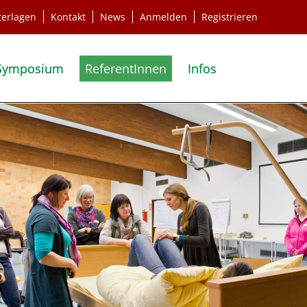
terlagen
Kontakt
News
Anmelden
Registrieren
Symposium
ReferentInnen
Infos