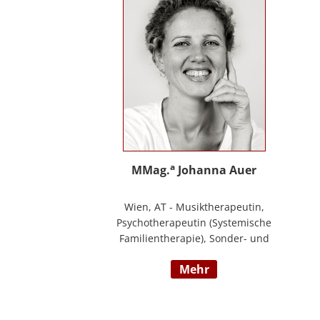
Ihre Schwerpunkte sind Pflegeausbildung
und Fortbildungen u.a. zu
Demenz/gerontopsychiatrischen Themen,
Qualitätsmanagement sowie Inhalte an
der Schnittstelle zur Eingliederungshilfe
(professioneller Umgang mit Menschen
mit Behinderung).
a
MMag.
Johanna Auer
Wien, AT - Musiktherapeutin,
Psychotherapeutin (Systemische
Familientherapie), Sonder- und
Heilpädagogin. Lehrtätigkeit an der
mehr
Universität für Musik und darstellende
Kunst Wien am Institut für Musiktherapie.
Langjährige Erfahrung im klinisch
psychiatrischen Bereich mit Jugendlichen,