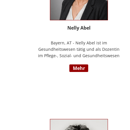
Nelly Abel
Bayern, AT - Nelly Abel ist im
Gesundheitswesen tätig und als Dozentin
im Pflege-, Sozial- und Gesundheitswesen
aktiv (seit 09/2022 hauptberuflich
mehr
selbstständig). Sie ist examinierte
Altenpflegerin, verfügt über
Auslandserfahrung in Luxemburg und hat
einen Bachelorabschluss in „ Management
und Expertise im Pflege- und
Gesundheitswesen“. Zudem war sie u. a.
als Pflegedienstleitung, stellv.
Einrichtungsleitung und
Qualitätsmanagementbeauftragte in
stationären und ambulanten Settings tätig.