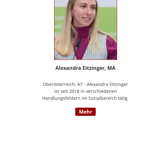
Alexandra Eitzinger, MA
Oberösterreich, AT - Alexandra Eitzinger
ist seit 2018 in verschiedenen
Handlungsfeldern im Sozialbereich tätig.
Aufbauend auf dem Studium der Sozialen
mehr
Arbeit erfolgte ein Masterstudium im
Bereich Sozialwirtschaft mit Fokus auf
Mitarbeiter*innenbindung in der
stationären Behindertenarbeit. Seit 2024
ist sie Deeskalationstrainerin nach