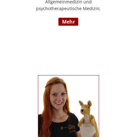
Allgemeinmedizin und
psychotherapeutische Medizin;
Psychotherapie, Existenzanalyse,
mehr
Traumatherapie; in eigener Praxis tätig;
Lehrgänge in Graz und Innsbruck zur
Thematik Gewalt und Mobbing, Prävention
und Intervention; Vortrags- und
Seminartätigkeit zu den Themen: Angst-
und Depressionserkrankungen,
Persönlichkeitsstörungen, Mobbing,
Sexuelle Gewalt und Burnout,
Traumatisierung und Traumaverarbeitung;
www.christa-lopatka.at