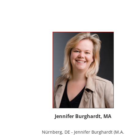
Erwachsenen und Menschen mit
Behinderung. Seit 2012 in eigener Praxis
tätig als Musik- und Psychotherapeutin
und Supervisorin. Gründerin und Mitglied
des Arbeitskreises Musiktherapie für
Menschen mit Behinderungen. Diverse
Workshop und Vortragstätigkeiten.
Homepage: www.johannaauer.at
Jennifer Burghardt, MA
Nürnberg, DE - Jennifer Burghardt (M.A.