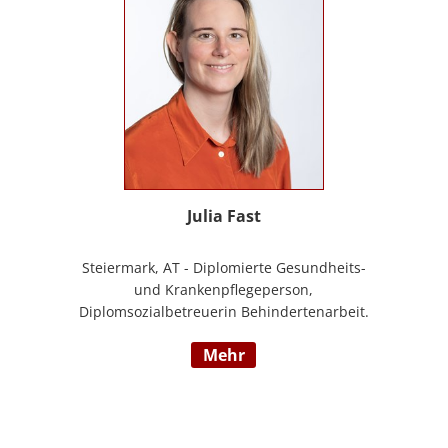
Julia Fast
Steiermark, AT - Diplomierte Gesundheits-
und Krankenpflegeperson,
Diplomsozialbetreuerin Behindertenarbeit.
Mehrjährige Berufserfahrung im
mehr
Behindertenbereich (Wohnbereich,
Tagesstruktur, Mobile Dienste)
https://www.pflegedeutsch.at/