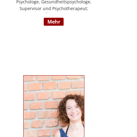
Psychologe, Gesundheitspsychologe,
Supervisor und Psychotherapeut;
Vorsitzender der ÖDBT; Wissenschaftlicher
mehr
und therapeutischer Leiter der
Psychotherapie Ambulanz Wien;
Lehrtherapeut für Verhaltenstherapie;
Dozent am ICM Krems, Donauuni Krems,
SFU; Vortragstätigkeit für AAP, LAK,
GESPAG u.a.