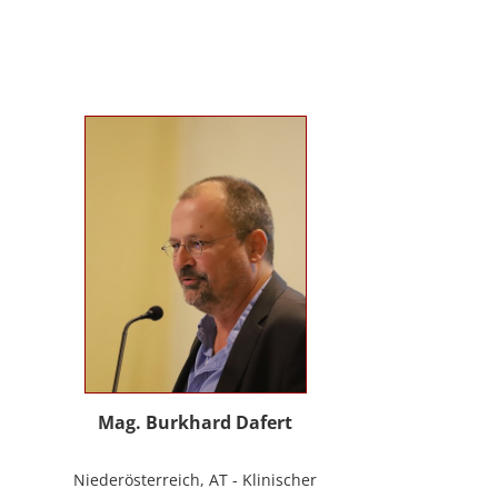
Evolutionspädagogik, Sensomotorischen
Integration, uvm.) ist es mir gelungen, die
3B-Methode® zu entwickeln, die ich nun
in meinem Bildungszentrum mit großer
Freude weitergebe.
Mag. Burkhard Dafert
Niederösterreich, AT - Klinischer