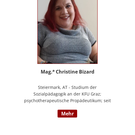
a
Mag.
Christine Bizard
Steiermark, AT - Studium der
Sozialpädagogik an der KFU Graz;
psychotherapeutische Propädeutikum; seit
2010 in einem Angestelltenverhältnis im
mehr
Bereich der Arbeitsintegration von
Jugendlichen und jungen Erwachsenen;
Zusatzausbildungen in Traumapädagogik
und traumazentrierten Fachberatung