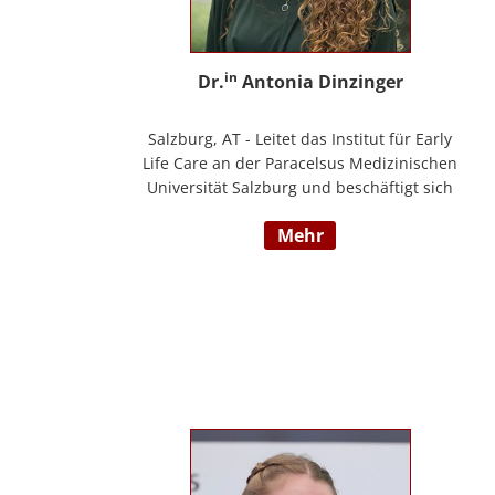
in
Dr.
Antonia Dinzinger
Salzburg, AT - Leitet das Institut für Early
Life Care an der Paracelsus Medizinischen
Universität Salzburg und beschäftigt sich
wissenschaftlich mit der sozio-kognitiven
mehr
und sozioemotionalen Entwicklung im
Kleinkind- und Kindergartenalter. Sie ist
Klinische- und Gesundheitspsychologin,
Psychotherapeutin für Logotherapie und
Existenzanalyse und unterrichtet
‚Achtsamkeit’ am Fachbereich Psychologie
der Universität Salzburg.
https://www.pmu.ac.at/early-life-care.html