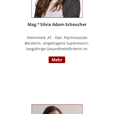
a
Mag.
Silvia Adam-Scheucher
Steiermark, AT - Dipl. Psychosoziale
Beraterin, eingetragene Supervisorin,
langjährige Gesundheitsförderin im
Gesunden Kindergarten (Styria vitalis/
mehr
ÖGK), Zertifizierte Yoga-Lehrerin,
Evolutionspädagogin und Lernberaterin
P.P., Juristin, Beraterin im BfP – Beratung
für PädagogInnen Steiermark