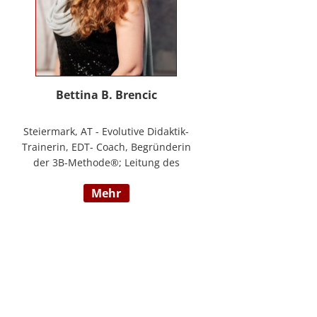
Bettina B. Brencic
Steiermark, AT - Evolutive Didaktik-
Trainerin, EDT- Coach, Begründerin
der 3B-Methode®; Leitung des
Ausbildungszentrum Bettina
mehr
Brencic Nach mehr als 10 Jahren
praktischer Erfahrung in vielen
Einzel- und Gruppentrainings und
mit verschiedensten Methoden
und theoretischen Konzepten (z.B.
Evolutionspädagogik,
Sensomotorischen Integration,
uvm.) ist es mir gelungen, die 3B-