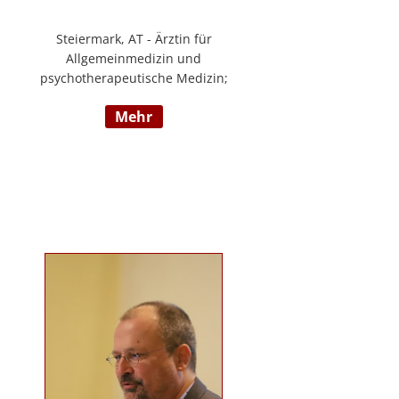
Steiermark, AT - Ärztin für
Allgemeinmedizin und
psychotherapeutische Medizin;
Psychotherapie, Existenzanalyse,
mehr
Traumatherapie; in eigener Praxis
tätig; Lehrgänge in Graz und
Innsbruck zur Thematik Gewalt und
Mobbing, Prävention und
Intervention; Vortrags- und
Seminartätigkeit zu den Themen:
Angst- und
Depressionserkrankungen,
Persönlichkeitsstörungen,
Mobbing, Sexuelle Gewalt und
Burnout, Traumatisierung und
Traumaverarbeitung; www.christa-
lopatka.at