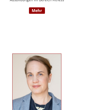
und Mentaltraining an der Flexyfit
mehr
Sports Academy und diversen
Instituten, Betreuer von Seminaren
zum Thema gesunder
Lebensweise, Trainer für
Gruppenkurse und
Personaltrainings.
www.beabetteryou.at