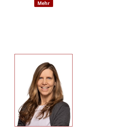
mehr
09/2022 hauptberuflich
selbstständig). Sie ist examinierte
Altenpflegerin, verfügt über
Auslandserfahrung in Luxemburg
und hat einen Bachelorabschluss
in „ Management und Expertise im
Pflege- und Gesundheitswesen“.
Zudem war sie u. a. als
Pflegedienstleitung, stellv.
Einrichtungsleitung und
Qualitätsmanagementbeauftragte
in stationären und ambulanten
Settings tätig. Ihre Schwerpunkte
sind Pflegeausbildung und
Fortbildungen u.a. zu
Demenz/gerontopsychiatrischen
Themen, Qualitätsmanagement
sowie Inhalte an der Schnittstelle
zur Eingliederungshilfe
(professioneller Umgang mit