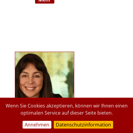
Ausbildnerin in der Marte Meo
Methode. Langjährige
psychologische Tätigkeit im
Kindergartenbereich der Stadt
Graz und des Landes Steiermark.
Lehrbeauftragte an der Privaten
Pädagogischen Hochschule Graz, in
freier Praxis seit 2015. staerkende-
psychologie.at.
Wenn Sie Cookies akzeptieren, können wir Ihnen einen
optimalen Service auf dieser Seite bieten.
Annehmen
Datenschutzinformation
a