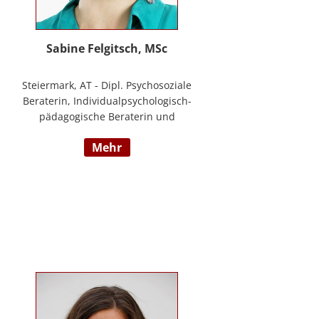
Sabine Felgitsch, MSc
Steiermark, AT - Dipl. Psychosoziale
Beraterin, Individualpsychologisch-
pädagogische Beraterin und
Supervisorin, Schwerpunkte:
mehr
Erziehung, Beziehung,
Demokratisches Lernen, Burnout
Prävention, Resilienz;
www.felgitsch.at / Foto: Susanne
Posch