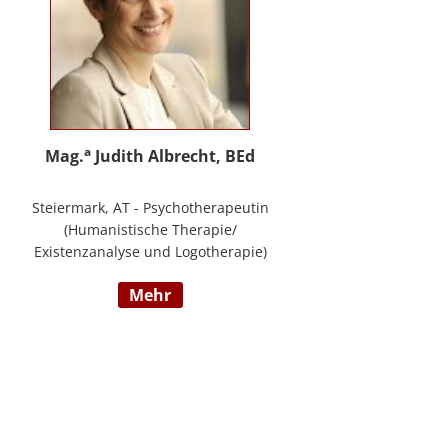
a
Mag.
Judith Albrecht, BEd
Steiermark, AT - Psychotherapeutin
(Humanistische Therapie/
Existenzanalyse und Logotherapie)
in freier Praxis in Knittelfeld, in
mehr
Graz und für das BFP Steiermark,
umfangreiche Berufserfahrung als
Lehrerin und Schul-(cluster)leiterin
für Primarstufe, Mittelschule und
Sonderpädagogik (Lehramt für
Primarstufe und Sonderpädagogik),
Mitautorin des Trainings ELLA – ein