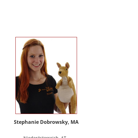
Kindergartenalter. Sie ist Klinische-
und Gesundheitspsychologin,
Psychotherapeutin für
Logotherapie und Existenzanalyse
und unterrichtet ‚Achtsamkeit’ am
Fachbereich Psychologie der
Universität Salzburg.
https://www.pmu.ac.at/early-life-
care.html
Stephanie Dobrowsky, MA
Niederösterreich, AT -