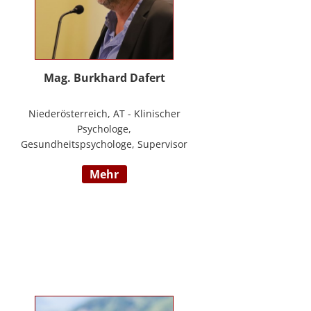
Mag. Burkhard Dafert
Niederösterreich, AT - Klinischer
Psychologe,
Gesundheitspsychologe, Supervisor
und Psychotherapeut; Vorsitzender
mehr
der ÖDBT; Wissenschaftlicher und
therapeutischer Leiter der
Psychotherapie Ambulanz Wien;
Lehrtherapeut für
Verhaltenstherapie; Dozent am ICM
Krems, Donauuni Krems, SFU;
Vortragstätigkeit für AAP, LAK,
GESPAG u.a.