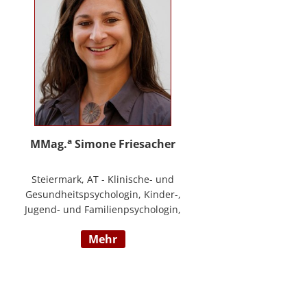
a
MMag.
Simone Friesacher
Steiermark, AT - Klinische- und
Gesundheitspsychologin, Kinder-,
Jugend- und Familienpsychologin,
Traumatherapeutin, Zert. Skills -
mehr
Trainerin (nach DBT),
Notfallpsychologin, Erziehungs-
und Bildungswissenschafterin,
Arbeits- und
Organisationspsychologin,