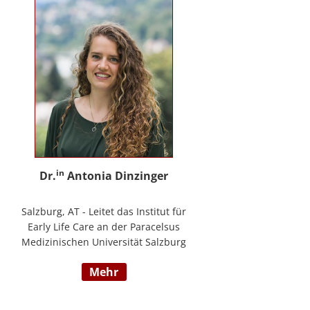
in
Dr.
Antonia Dinzinger
Salzburg, AT - Leitet das Institut für
Early Life Care an der Paracelsus
Medizinischen Universität Salzburg
und beschäftigt sich
mehr
wissenschaftlich mit der sozio-
kognitiven und sozioemotionalen
Entwicklung im Kleinkind- und