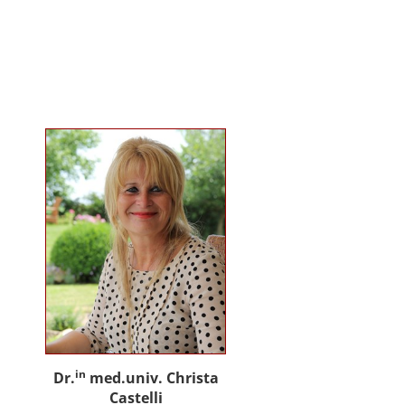
gemeinsam mit Praxispartnern
innovative Ansätze für den
gemeinwohlorientierten Einsatz
von Künstlicher Intelligenz in der
Sozialen Arbeit und der
psychosozialen Beratung.
in
Dr.
med.univ. Christa
Castelli