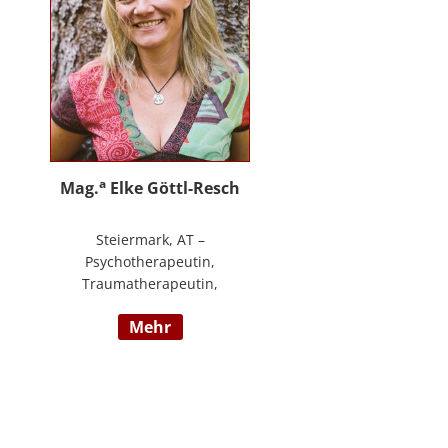
an.
a
Mag.
Elke Göttl-Resch
Steiermark, AT –
Psychotherapeutin,
Traumatherapeutin,
Körpertherapeutin,
mehr
NeuroDeeskaltions Trainerin und
Ausbildnerin, Geschäftsführerin
von ressourcenreich. Meine
Aufgabe ist es Menschen so zu
begegnen, dass sie in Kontakt mit
ihrem heilen Wesen kommen. Ich