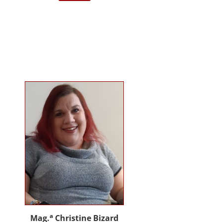
darstellende Kunst Wien am
Institut für Musiktherapie.
Langjährige Erfahrung im klinisch
psychiatrischen Bereich mit
Jugendlichen, Erwachsenen und
Menschen mit Behinderung. Seit
2012 in eigener Praxis tätig als
Musik- und Psychotherapeutin und
Supervisorin. Gründerin und
Mitglied des Arbeitskreises
Musiktherapie für Menschen mit
Behinderungen. Diverse Workshop
und Vortragstätigkeiten.
Homepage: www.johannaauer.at
a
Mag.
Christine Bizard