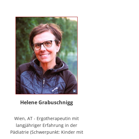
mag Räume öffnen zum Forschen
und Träumen, zum Spüren und
Ordnen. In der
NeuroDeeskalation® schule ich die
Stille im Auge des Taifuns.
Helene Grabuschnigg
Wien, AT - Ergotherapeutin mit
langjähriger Erfahrung in der
Pädiatrie (Schwerpunkt: Kinder mit
frühen Entwicklungsstörungen,