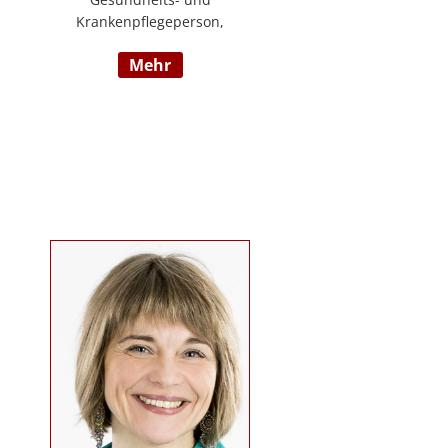
Krankenpflegeperson,
Diplomsozialbetreuerin
mehr
Behindertenarbeit. Mehrjährige
Berufserfahrung im
Behindertenbereich (Wohnbereich,
Tagesstruktur, Mobile Dienste)
https://www.pflegedeutsch.at/