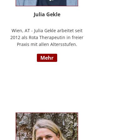
Julia Gekle
Wien, AT - Julia Gekle arbeitet seit
2012 als Rota Therapeutin in freier
Praxis mit allen Altersstufen.
Anfangs noch in Kombination mit
mehr
dem Ursprungsberuf der
Heilmassage, hat Sie sich seit
einigen Jahren rein der Rota
Therapie verschrieben. Im Laufe
der Zeit durfte Sie so einer Vielzahl
an Kindern helfen ihr angelegtes
Potential zu entfalten. Die Rota
Gesamtausbildung absolvierte sie
bei der Begründerin Doris Bartel.
Als diplomierte Lehrtherapeutin
bietet Sie außerdem zertifizierte
Fortbildungen in Rota-Prophylaxe