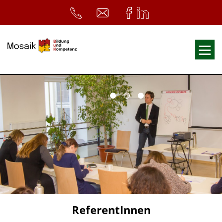
Fortbildungen
Ausbildungen
33. Heilpädagogischer Tag
Symposium
ReferentInnen
Infos
Home
Download
Kursunterlagen
ReferentInnen