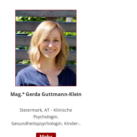
PHTLS; Master of Health Science -
Advanced Nursing Practice -
Pflegeexpertise.
a
Mag.
Gerda Guttmann-Klein
Steiermark, AT - Klinische
Psychologin,
Gesundheitspsychologin, Kinder-,
Jugend- und Familienpsychologin,
mehr
Marte Meo Supervisorin und