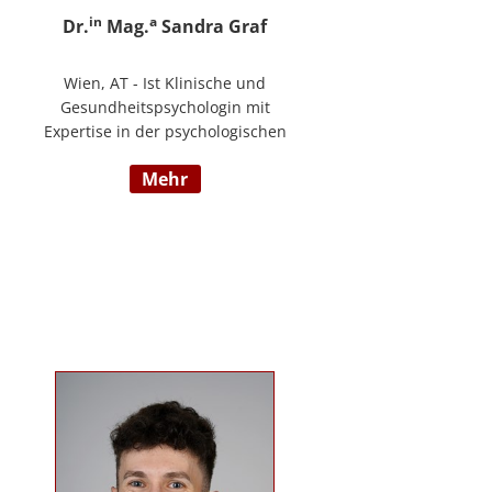
in
a
Dr.
Mag.
Sandra Graf
Wien, AT - Ist Klinische und
Gesundheitspsychologin mit
Expertise in der psychologischen
Diagnostik und klinischen
mehr
Supervision, mit einem
Schwerpunkt auf neurologische
Entwicklungsstörungen,
einschließlich Autismus-Spektrum-
Störungen und ADHS. Neben ihrer
klinischen Tätigkeit ist sie Dozentin
im Bereich der klinischen und
Neuropsychologie.