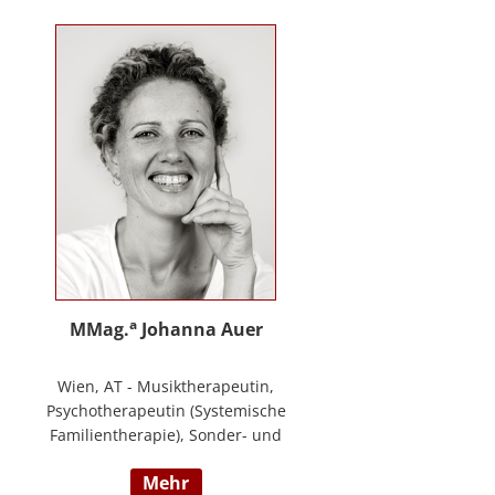
Training zur Förderung sozial-/
emotionaler Kompetenzen,
Lehrtätigkeit in der Aus- und
Weiterbildung an der PPH
Steiermark, Masterstudium Child
development –
Entwicklungsförderung für Kinder
und Jugendliche, S.A.F.E Mentorin
und B.A.S.E Gruppenleiterin (Karl
Heinz Brisch), Rainbows
Gruppenleiterin;
www.psychotherapie-albrecht.at
a
MMag.
Johanna Auer
Wien, AT - Musiktherapeutin,
Psychotherapeutin (Systemische
Familientherapie), Sonder- und
Heilpädagogin. Lehrtätigkeit an der
mehr
Universität für Musik und