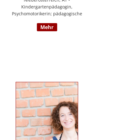
Kindergartenpädagogin,
Psychomotorikerin; pädagogische
Leitung eines 6gruppigen
mehr
Kindergartens; Praxislehrerin an
der BAFEP, Dozentin an der
Universität Diploma, Gründerin
„Die pädagogische
Wunderwerkstatt“, Leitung eines
Eltern-Kind-Zentrum