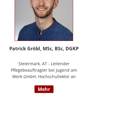
Patrick Gröbl, MSc, BSc, DGKP
Steiermark, AT - Leitender
Pflegebeauftragter bei Jugend am
Werk GmbH; Hochschullektor an
der FH Joanneum; Freiberuflicher
mehr
Vortragender an div.
Bildungsinstituten; Experte für
Gesundheit & Pflege bei
datenkompass GmbH; Bachelor of
Health Science - Gesundheits- und
Krankenpflege; Paramedic -
Notfallmedizin inkl. ACLS, AMLS,