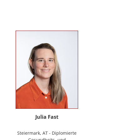
Mitarbeiter*innenbindung in der
stationären Behindertenarbeit. Seit
2024 ist sie Deeskalationstrainerin
nach roDeMa® und leitet eine
Stabstelle für Deeskalation in einer
Einrichtung für Menschen mit
psychischen Erkrankungen.
Julia Fast
Steiermark, AT - Diplomierte
Gesundheits- und