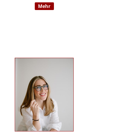
mehr
Wahrnehmungsauffälligkeiten und
Verhaltensschwierigkeiten) SI-
Lehrtherapeutin/GSIÖ mit
internationaler Lehrtätigkeit an
diversen Institutionen und
Universitäten Systemische
Supervisorin/Coach Studium der
sensorischen Integration nach Dr.
Jean Ayres an der University of
Southern California, Los Angeles,
USA und SI-Ausbildung in Wien
Ausbildung nach TEACCH Studium
der Beratungswissenschaften und
Management sozialer Systeme