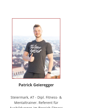
Verhaltenstherapie bei Kindern
und Jugendlichen (in Ausbildung
unter Supervision), tiergestützte
Therapie. Wichtigste berufliche
Arbeitsfelder: Klinische- und
Gesundheitspsychologin in freier
Praxis, Mitarbeiterin bei GO-ON
Suizidprävention Steiermark,
ehem. Schulpsychologin (ÖZPGS) /
Bildungsdirektion für Steiermark,
Psychologische Behandlung &
Beratung (Institut für
Familienförderung und in freier
Praxis), Vortragstätigkeiten im
Rahmen der Aus- und Fortbildung
sowie BGF im psychosozialen
Patrick Geieregger
Kontext. In freier Praxis:
www.psychologin-friesacher.at,
Steiermark, AT - Dipl. Fitness- &
www.teamfrei.webnode.at
Mentaltrainer. Referent für
Ausbildungen im Bereich Fitness