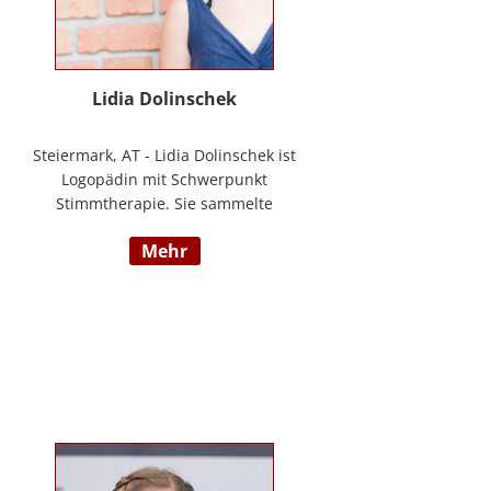
Lidia Dolinschek
Steiermark, AT - Lidia Dolinschek ist
Logopädin mit Schwerpunkt
Stimmtherapie. Sie sammelte
Erfahrung an der Phoniatrie des
mehr
LKH Graz und bleibt durch
Weiterbildungen sowie ihre
Tätigkeit als Sängerin und
Sprecherin stets auf dem neuesten
Stand. Seit 2019 arbeitet sie in
ihrer Praxis „Stimmzimmer“ und
gibt ihr Wissen im Studiengang
Logopädie an der FH Joanneum
Graz weiter. Nähere Informationen
finden Sie unter