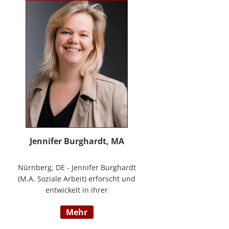
Methode® zu entwickeln, die ich
nun in meinem Bildungszentrum
mit großer Freude weitergebe.
Jennifer Burghardt, MA
Nürnberg, DE - Jennifer Burghardt
(M.A. Soziale Arbeit) erforscht und
entwickelt in ihrer
wissenschaftlichen Tätigkeit am
mehr
Institut für E-Beratung der
Technischen Hochschule Nürnberg