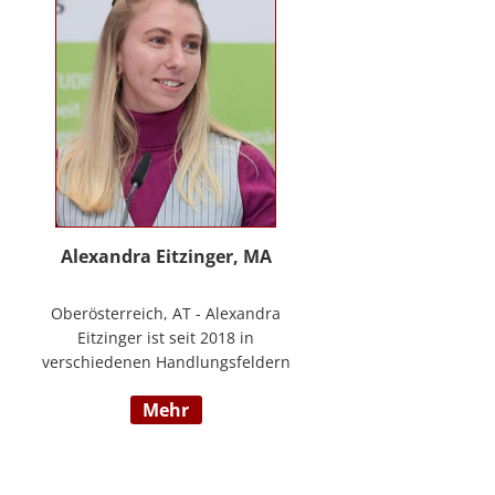
www.stimmzimmer.at.
Alexandra Eitzinger, MA
Oberösterreich, AT - Alexandra
Eitzinger ist seit 2018 in
verschiedenen Handlungsfeldern
im Sozialbereich tätig. Aufbauend
mehr
auf dem Studium der Sozialen
Arbeit erfolgte ein Masterstudium
im Bereich Sozialwirtschaft mit
Fokus auf