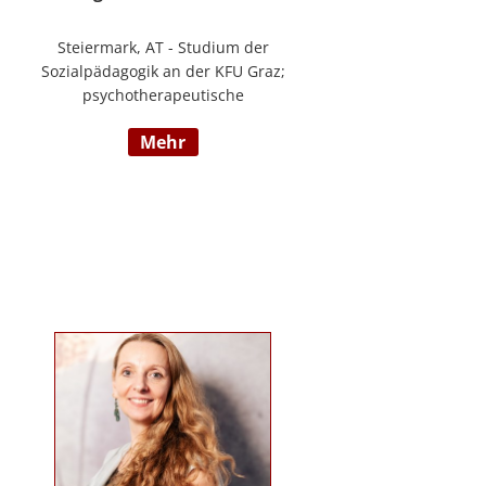
Steiermark, AT - Studium der
Sozialpädagogik an der KFU Graz;
psychotherapeutische
Propädeutikum; seit 2010 in einem
mehr
Angestelltenverhältnis im Bereich
der Arbeitsintegration von
Jugendlichen und jungen
Erwachsenen; Zusatzausbildungen
in Traumapädagogik und
traumazentrierten Fachberatung
sowie Trainerin für Deutsch als
Fremdsprache / Deutsch als
Zweitsprache; selbstständige
Tätigkeit als psychosoziale
Beraterin; www.psychosoziale-
beratung-graz.at