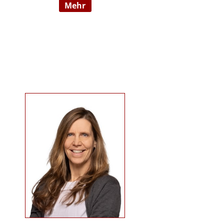
mehr
09/2022 hauptberuflich
selbstständig). Sie ist examinierte
Altenpflegerin, verfügt über
Auslandserfahrung in Luxemburg
und hat einen Bachelorabschluss
in „ Management und Expertise im
Pflege- und Gesundheitswesen“.
Zudem war sie u. a. als
Pflegedienstleitung, stellv.
Einrichtungsleitung und
Qualitätsmanagementbeauftragte
in stationären und ambulanten
Settings tätig. Ihre Schwerpunkte
sind Pflegeausbildung und
Fortbildungen u.a. zu
Demenz/gerontopsychiatrischen
Themen, Qualitätsmanagement
sowie Inhalte an der Schnittstelle
zur Eingliederungshilfe
(professioneller Umgang mit