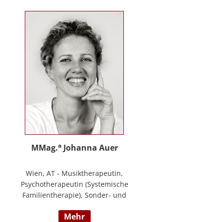
Training zur Förderung sozial-/
emotionaler Kompetenzen,
Lehrtätigkeit in der Aus- und
Weiterbildung an der PPH
Steiermark, Masterstudium Child
development –
Entwicklungsförderung für Kinder
und Jugendliche, S.A.F.E Mentorin
und B.A.S.E Gruppenleiterin (Karl
Heinz Brisch), Rainbows
Gruppenleiterin;
www.psychotherapie-albrecht.at
a
MMag.
Johanna Auer
Wien, AT - Musiktherapeutin,
Psychotherapeutin (Systemische
Familientherapie), Sonder- und
Heilpädagogin. Lehrtätigkeit an der
mehr
Universität für Musik und