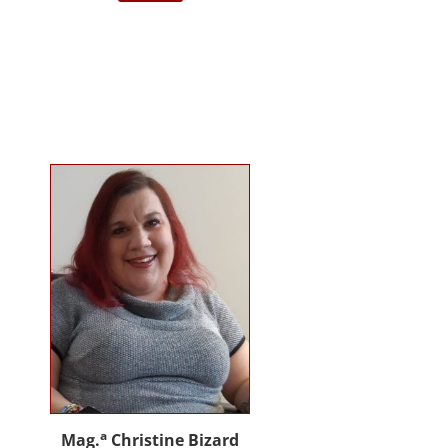
darstellende Kunst Wien am
Institut für Musiktherapie.
Langjährige Erfahrung im klinisch
psychiatrischen Bereich mit
Jugendlichen, Erwachsenen und
Menschen mit Behinderung. Seit
2012 in eigener Praxis tätig als
Musik- und Psychotherapeutin und
Supervisorin. Gründerin und
Mitglied des Arbeitskreises
Musiktherapie für Menschen mit
Behinderungen. Diverse Workshop
und Vortragstätigkeiten.
Homepage: www.johannaauer.at
a
Mag.
Christine Bizard