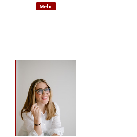
mehr
Wahrnehmungsauffälligkeiten und
Verhaltensschwierigkeiten) SI-
Lehrtherapeutin/GSIÖ mit
internationaler Lehrtätigkeit an
diversen Institutionen und
Universitäten Systemische
Supervisorin/Coach Studium der
sensorischen Integration nach Dr.
Jean Ayres an der University of
Southern California, Los Angeles,
USA und SI-Ausbildung in Wien
Ausbildung nach TEACCH Studium
der Beratungswissenschaften und
Management sozialer Systeme