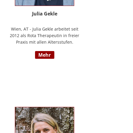
Julia Gekle
Wien, AT - Julia Gekle arbeitet seit
2012 als Rota Therapeutin in freier
Praxis mit allen Altersstufen.
Anfangs noch in Kombination mit
mehr
dem Ursprungsberuf der
Heilmassage, hat Sie sich seit
einigen Jahren rein der Rota
Therapie verschrieben. Im Laufe
der Zeit durfte Sie so einer Vielzahl
an Kindern helfen ihr angelegtes
Potential zu entfalten. Die Rota
Gesamtausbildung absolvierte sie
bei der Begründerin Doris Bartel.
Als diplomierte Lehrtherapeutin
bietet Sie außerdem zertifizierte
Fortbildungen in Rota-Prophylaxe