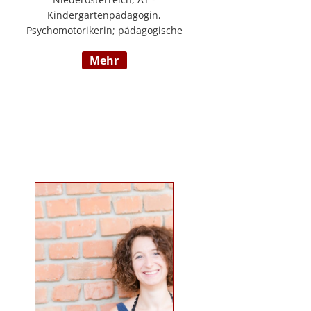
Kindergartenpädagogin,
Psychomotorikerin; pädagogische
Leitung eines 6gruppigen
mehr
Kindergartens; Praxislehrerin an
der BAFEP, Dozentin an der
Universität Diploma, Gründerin
„Die pädagogische
Wunderwerkstatt“, Leitung eines
Eltern-Kind-Zentrum