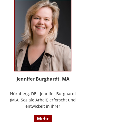
Methode® zu entwickeln, die ich
nun in meinem Bildungszentrum
mit großer Freude weitergebe.
Jennifer Burghardt, MA
Nürnberg, DE - Jennifer Burghardt
(M.A. Soziale Arbeit) erforscht und
entwickelt in ihrer
wissenschaftlichen Tätigkeit am
mehr
Institut für E-Beratung der
Technischen Hochschule Nürnberg