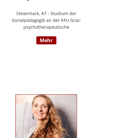
Steiermark, AT - Studium der
Sozialpädagogik an der KFU Graz;
psychotherapeutische
Propädeutikum; seit 2010 in einem
mehr
Angestelltenverhältnis im Bereich
der Arbeitsintegration von
Jugendlichen und jungen
Erwachsenen; Zusatzausbildungen
in Traumapädagogik und
traumazentrierten Fachberatung
sowie Trainerin für Deutsch als
Fremdsprache / Deutsch als
Zweitsprache; selbstständige
Tätigkeit als psychosoziale
Beraterin; www.psychosoziale-
beratung-graz.at