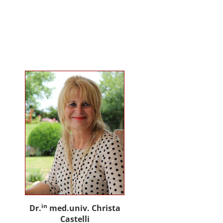
gemeinsam mit Praxispartnern
innovative Ansätze für den
gemeinwohlorientierten Einsatz
von Künstlicher Intelligenz in der
Sozialen Arbeit und der
psychosozialen Beratung.
in
Dr.
med.univ. Christa
Castelli