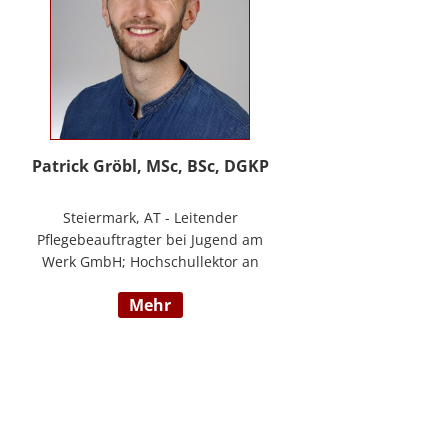
Patrick Gröbl, MSc, BSc, DGKP
Steiermark, AT - Leitender
Pflegebeauftragter bei Jugend am
Werk GmbH; Hochschullektor an
der FH Joanneum; Freiberuflicher
mehr
Vortragender an div.
Bildungsinstituten; Experte für
Gesundheit & Pflege bei
datenkompass GmbH; Bachelor of
Health Science - Gesundheits- und
Krankenpflege; Paramedic -
Notfallmedizin inkl. ACLS, AMLS,