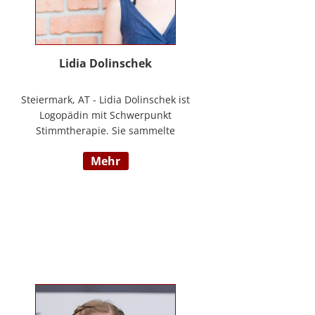
Lidia Dolinschek
Steiermark, AT - Lidia Dolinschek ist
Logopädin mit Schwerpunkt
Stimmtherapie. Sie sammelte
Erfahrung an der Phoniatrie des
mehr
LKH Graz und bleibt durch
Weiterbildungen sowie ihre
Tätigkeit als Sängerin und
Sprecherin stets auf dem neuesten
Stand. Seit 2019 arbeitet sie in
ihrer Praxis „Stimmzimmer“ und
gibt ihr Wissen im Studiengang
Logopädie an der FH Joanneum
Graz weiter. Nähere Informationen
finden Sie unter