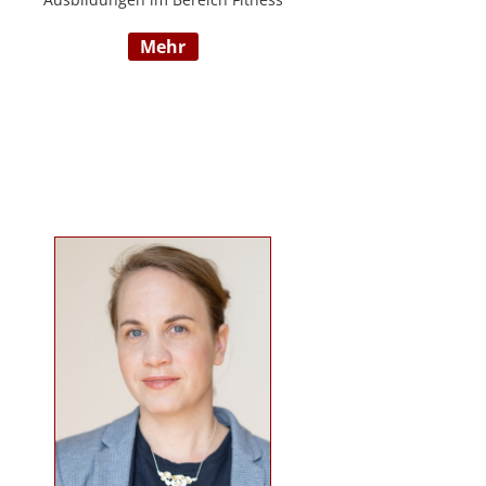
und Mentaltraining an der Flexyfit
mehr
Sports Academy und diversen
Instituten, Betreuer von Seminaren
zum Thema gesunder
Lebensweise, Trainer für
Gruppenkurse und
Personaltrainings.
www.beabetteryou.at