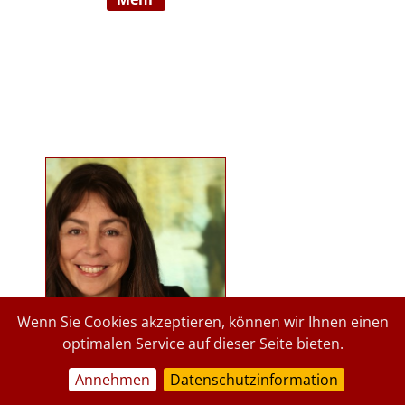
Ausbildnerin in der Marte Meo
Methode. Langjährige
psychologische Tätigkeit im
Kindergartenbereich der Stadt
Graz und des Landes Steiermark.
Lehrbeauftragte an der Privaten
Pädagogischen Hochschule Graz, in
freier Praxis seit 2015. staerkende-
psychologie.at.
Wenn Sie Cookies akzeptieren, können wir Ihnen einen
optimalen Service auf dieser Seite bieten.
Annehmen
Datenschutzinformation
a