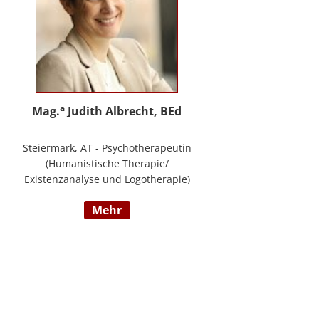
a
Mag.
Judith Albrecht, BEd
Steiermark, AT - Psychotherapeutin
(Humanistische Therapie/
Existenzanalyse und Logotherapie)
in freier Praxis in Knittelfeld, in
mehr
Graz und für das BFP Steiermark,
umfangreiche Berufserfahrung als
Lehrerin und Schul-(cluster)leiterin
für Primarstufe, Mittelschule und
Sonderpädagogik (Lehramt für
Primarstufe und Sonderpädagogik),
Mitautorin des Trainings ELLA – ein