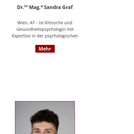
in
a
Dr.
Mag.
Sandra Graf
Wien, AT - Ist Klinische und
Gesundheitspsychologin mit
Expertise in der psychologischen
Diagnostik und klinischen
mehr
Supervision, mit einem
Schwerpunkt auf neurologische
Entwicklungsstörungen,
einschließlich Autismus-Spektrum-
Störungen und ADHS. Neben ihrer
klinischen Tätigkeit ist sie Dozentin
im Bereich der klinischen und
Neuropsychologie.