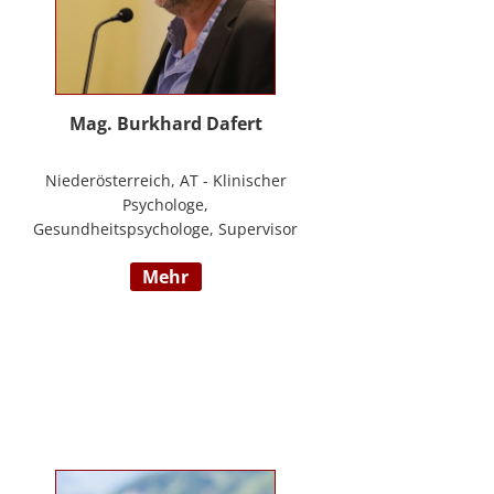
Mag. Burkhard Dafert
Niederösterreich, AT - Klinischer
Psychologe,
Gesundheitspsychologe, Supervisor
und Psychotherapeut; Vorsitzender
mehr
der ÖDBT; Wissenschaftlicher und
therapeutischer Leiter der
Psychotherapie Ambulanz Wien;
Lehrtherapeut für
Verhaltenstherapie; Dozent am ICM
Krems, Donauuni Krems, SFU;
Vortragstätigkeit für AAP, LAK,
GESPAG u.a.