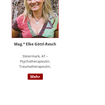
an.
a
Mag.
Elke Göttl-Resch
Steiermark, AT –
Psychotherapeutin,
Traumatherapeutin,
Körpertherapeutin,
mehr
NeuroDeeskaltions Trainerin und
Ausbildnerin, Geschäftsführerin
von ressourcenreich. Meine
Aufgabe ist es Menschen so zu
begegnen, dass sie in Kontakt mit
ihrem heilen Wesen kommen. Ich