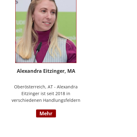
www.stimmzimmer.at.
Alexandra Eitzinger, MA
Oberösterreich, AT - Alexandra
Eitzinger ist seit 2018 in
verschiedenen Handlungsfeldern
im Sozialbereich tätig. Aufbauend
mehr
auf dem Studium der Sozialen
Arbeit erfolgte ein Masterstudium
im Bereich Sozialwirtschaft mit
Fokus auf