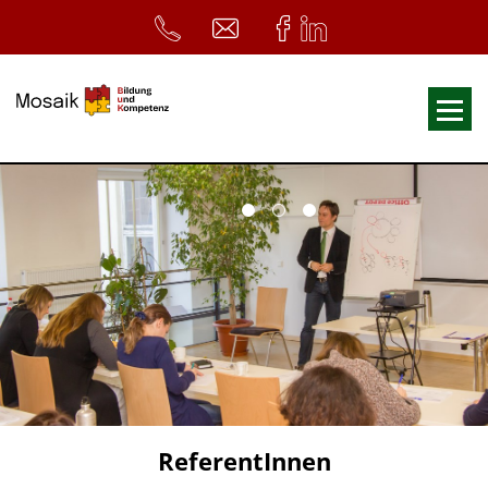
Fortbildungen
Ausbildungen
33. Heilpädagogischer Tag
Symposium
ReferentInnen
Infos
Home
Download
Kursunterlagen
ReferentInnen