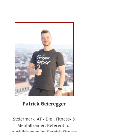
Verhaltenstherapie bei Kindern
und Jugendlichen (in Ausbildung
unter Supervision), tiergestützte
Therapie. Wichtigste berufliche
Arbeitsfelder: Klinische- und
Gesundheitspsychologin in freier
Praxis, Mitarbeiterin bei GO-ON
Suizidprävention Steiermark,
ehem. Schulpsychologin (ÖZPGS) /
Bildungsdirektion für Steiermark,
Psychologische Behandlung &
Beratung (Institut für
Familienförderung und in freier
Praxis), Vortragstätigkeiten im
Rahmen der Aus- und Fortbildung
sowie BGF im psychosozialen
Patrick Geieregger
Kontext. In freier Praxis:
www.psychologin-friesacher.at,
Steiermark, AT - Dipl. Fitness- &
www.teamfrei.webnode.at
Mentaltrainer. Referent für
Ausbildungen im Bereich Fitness