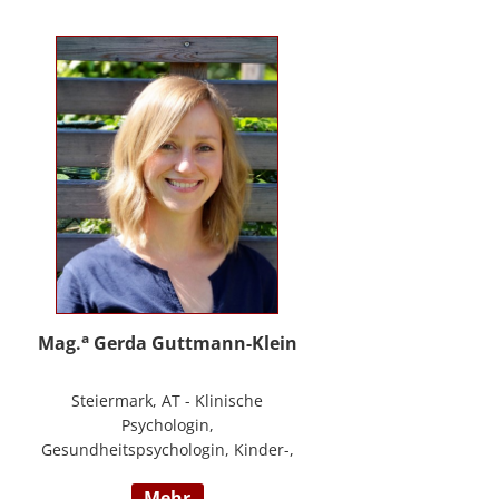
PHTLS; Master of Health Science -
Advanced Nursing Practice -
Pflegeexpertise.
a
Mag.
Gerda Guttmann-Klein
Steiermark, AT - Klinische
Psychologin,
Gesundheitspsychologin, Kinder-,
Jugend- und Familienpsychologin,
mehr
Marte Meo Supervisorin und