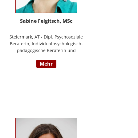
Sabine Felgitsch, MSc
Steiermark, AT - Dipl. Psychosoziale
Beraterin, Individualpsychologisch-
pädagogische Beraterin und
Supervisorin, Schwerpunkte:
mehr
Erziehung, Beziehung,
Demokratisches Lernen, Burnout
Prävention, Resilienz;
www.felgitsch.at / Foto: Susanne
Posch