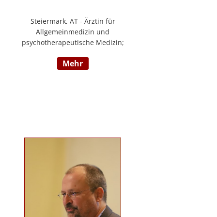
Steiermark, AT - Ärztin für
Allgemeinmedizin und
psychotherapeutische Medizin;
Psychotherapie, Existenzanalyse,
mehr
Traumatherapie; in eigener Praxis
tätig; Lehrgänge in Graz und
Innsbruck zur Thematik Gewalt und
Mobbing, Prävention und
Intervention; Vortrags- und
Seminartätigkeit zu den Themen:
Angst- und
Depressionserkrankungen,
Persönlichkeitsstörungen,
Mobbing, Sexuelle Gewalt und
Burnout, Traumatisierung und
Traumaverarbeitung; www.christa-
lopatka.at