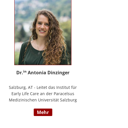
in
Dr.
Antonia Dinzinger
Salzburg, AT - Leitet das Institut für
Early Life Care an der Paracelsus
Medizinischen Universität Salzburg
und beschäftigt sich
mehr
wissenschaftlich mit der sozio-
kognitiven und sozioemotionalen
Entwicklung im Kleinkind- und