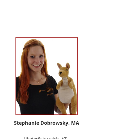
Kindergartenalter. Sie ist Klinische-
und Gesundheitspsychologin,
Psychotherapeutin für
Logotherapie und Existenzanalyse
und unterrichtet ‚Achtsamkeit’ am
Fachbereich Psychologie der
Universität Salzburg.
https://www.pmu.ac.at/early-life-
care.html
Stephanie Dobrowsky, MA
Niederösterreich, AT -