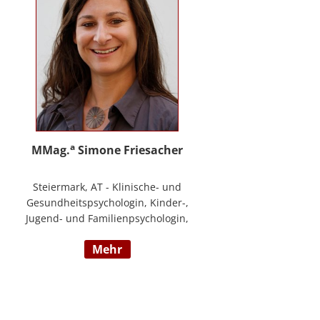
a
MMag.
Simone Friesacher
Steiermark, AT - Klinische- und
Gesundheitspsychologin, Kinder-,
Jugend- und Familienpsychologin,
Traumatherapeutin, Zert. Skills -
mehr
Trainerin (nach DBT),
Notfallpsychologin, Erziehungs-
und Bildungswissenschafterin,
Arbeits- und
Organisationspsychologin,