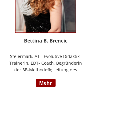
Bettina B. Brencic
Steiermark, AT - Evolutive Didaktik-
Trainerin, EDT- Coach, Begründerin
der 3B-Methode®; Leitung des
Ausbildungszentrum Bettina
mehr
Brencic Nach mehr als 10 Jahren
praktischer Erfahrung in vielen
Einzel- und Gruppentrainings und
mit verschiedensten Methoden
und theoretischen Konzepten (z.B.
Evolutionspädagogik,
Sensomotorischen Integration,
uvm.) ist es mir gelungen, die 3B-