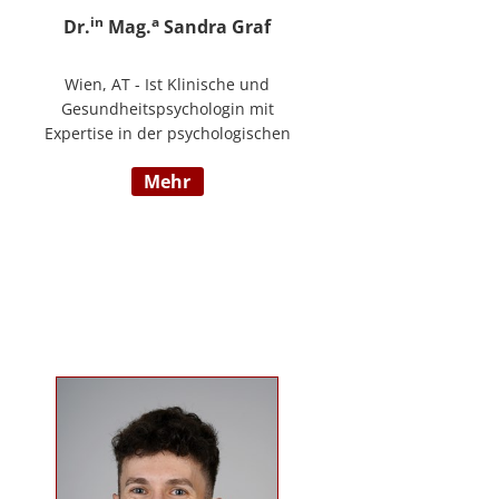
in
a
Dr.
Mag.
Sandra Graf
Wien, AT - Ist Klinische und
Gesundheitspsychologin mit
Expertise in der psychologischen
Diagnostik und klinischen
mehr
Supervision, mit einem
Schwerpunkt auf neurologische
Entwicklungsstörungen,
einschließlich Autismus-Spektrum-
Störungen und ADHS. Neben ihrer
klinischen Tätigkeit ist sie Dozentin
im Bereich der klinischen und
Neuropsychologie.