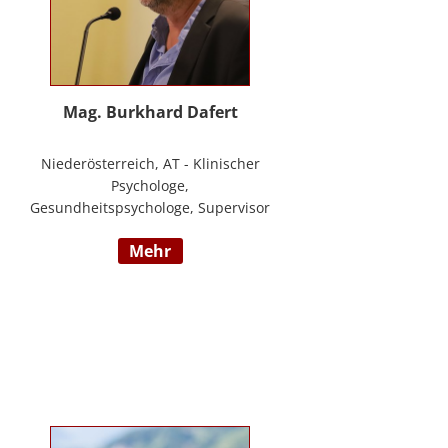
Mag. Burkhard Dafert
Niederösterreich, AT - Klinischer
Psychologe,
Gesundheitspsychologe, Supervisor
und Psychotherapeut; Vorsitzender
mehr
der ÖDBT; Wissenschaftlicher und
therapeutischer Leiter der
Psychotherapie Ambulanz Wien;
Lehrtherapeut für
Verhaltenstherapie; Dozent am ICM
Krems, Donauuni Krems, SFU;
Vortragstätigkeit für AAP, LAK,
GESPAG u.a.