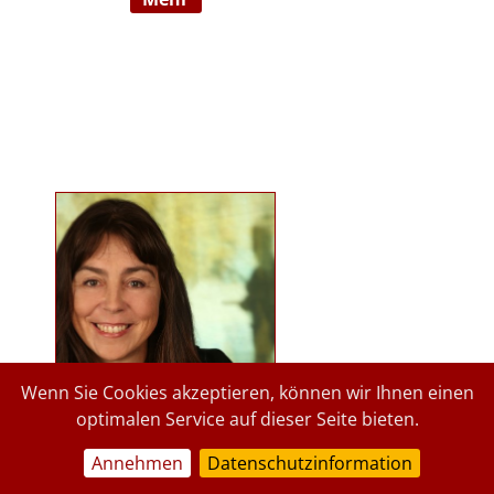
Ausbildnerin in der Marte Meo
Methode. Langjährige
psychologische Tätigkeit im
Kindergartenbereich der Stadt
Graz und des Landes Steiermark.
Lehrbeauftragte an der Privaten
Pädagogischen Hochschule Graz, in
freier Praxis seit 2015. staerkende-
psychologie.at.
Wenn Sie Cookies akzeptieren, können wir Ihnen einen
optimalen Service auf dieser Seite bieten.
Annehmen
Datenschutzinformation
a