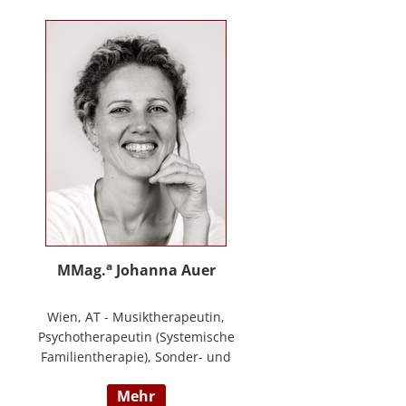
Training zur Förderung sozial-/
emotionaler Kompetenzen,
Lehrtätigkeit in der Aus- und
Weiterbildung an der PPH
Steiermark, Masterstudium Child
development –
Entwicklungsförderung für Kinder
und Jugendliche, S.A.F.E Mentorin
und B.A.S.E Gruppenleiterin (Karl
Heinz Brisch), Rainbows
Gruppenleiterin;
www.psychotherapie-albrecht.at
a
MMag.
Johanna Auer
Wien, AT - Musiktherapeutin,
Psychotherapeutin (Systemische
Familientherapie), Sonder- und
Heilpädagogin. Lehrtätigkeit an der
mehr
Universität für Musik und