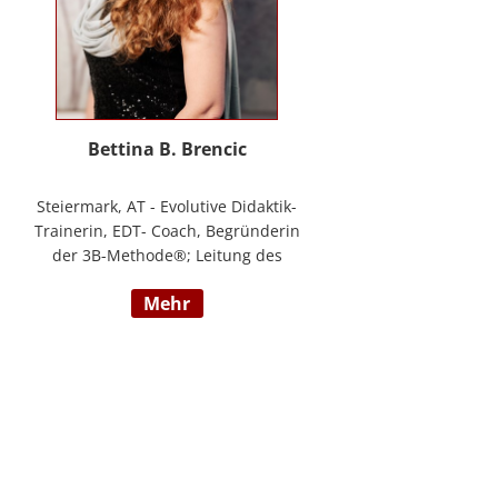
Bettina B. Brencic
Steiermark, AT - Evolutive Didaktik-
Trainerin, EDT- Coach, Begründerin
der 3B-Methode®; Leitung des
Ausbildungszentrum Bettina
mehr
Brencic Nach mehr als 10 Jahren
praktischer Erfahrung in vielen
Einzel- und Gruppentrainings und
mit verschiedensten Methoden
und theoretischen Konzepten (z.B.
Evolutionspädagogik,
Sensomotorischen Integration,
uvm.) ist es mir gelungen, die 3B-