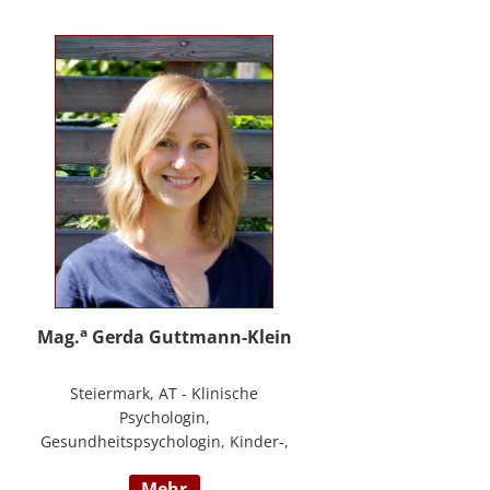
PHTLS; Master of Health Science -
Advanced Nursing Practice -
Pflegeexpertise.
a
Mag.
Gerda Guttmann-Klein
Steiermark, AT - Klinische
Psychologin,
Gesundheitspsychologin, Kinder-,
Jugend- und Familienpsychologin,
mehr
Marte Meo Supervisorin und