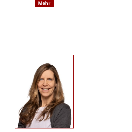
mehr
09/2022 hauptberuflich
selbstständig). Sie ist examinierte
Altenpflegerin, verfügt über
Auslandserfahrung in Luxemburg
und hat einen Bachelorabschluss
in „ Management und Expertise im
Pflege- und Gesundheitswesen“.
Zudem war sie u. a. als
Pflegedienstleitung, stellv.
Einrichtungsleitung und
Qualitätsmanagementbeauftragte
in stationären und ambulanten
Settings tätig. Ihre Schwerpunkte
sind Pflegeausbildung und
Fortbildungen u.a. zu
Demenz/gerontopsychiatrischen
Themen, Qualitätsmanagement
sowie Inhalte an der Schnittstelle
zur Eingliederungshilfe
(professioneller Umgang mit