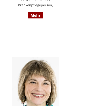
Krankenpflegeperson,
Diplomsozialbetreuerin
mehr
Behindertenarbeit. Mehrjährige
Berufserfahrung im
Behindertenbereich (Wohnbereich,
Tagesstruktur, Mobile Dienste)
https://www.pflegedeutsch.at/