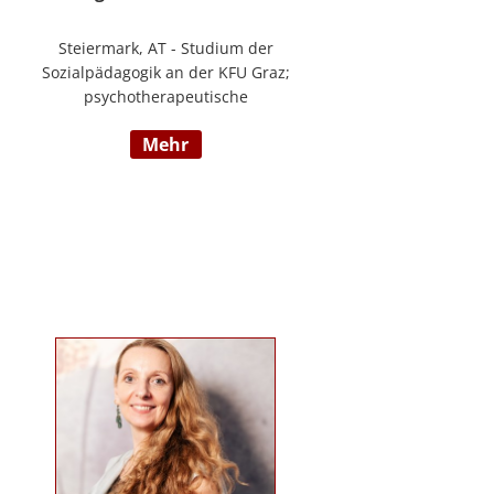
Steiermark, AT - Studium der
Sozialpädagogik an der KFU Graz;
psychotherapeutische
Propädeutikum; seit 2010 in einem
mehr
Angestelltenverhältnis im Bereich
der Arbeitsintegration von
Jugendlichen und jungen
Erwachsenen; Zusatzausbildungen
in Traumapädagogik und
traumazentrierten Fachberatung
sowie Trainerin für Deutsch als
Fremdsprache / Deutsch als
Zweitsprache; selbstständige
Tätigkeit als psychosoziale
Beraterin; www.psychosoziale-
beratung-graz.at