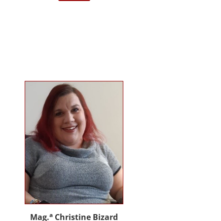
darstellende Kunst Wien am
Institut für Musiktherapie.
Langjährige Erfahrung im klinisch
psychiatrischen Bereich mit
Jugendlichen, Erwachsenen und
Menschen mit Behinderung. Seit
2012 in eigener Praxis tätig als
Musik- und Psychotherapeutin und
Supervisorin. Gründerin und
Mitglied des Arbeitskreises
Musiktherapie für Menschen mit
Behinderungen. Diverse Workshop
und Vortragstätigkeiten.
Homepage: www.johannaauer.at
a
Mag.
Christine Bizard