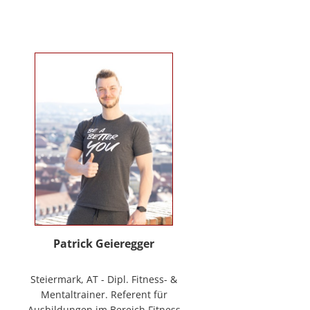
Verhaltenstherapie bei Kindern
und Jugendlichen (in Ausbildung
unter Supervision), tiergestützte
Therapie. Wichtigste berufliche
Arbeitsfelder: Klinische- und
Gesundheitspsychologin in freier
Praxis, Mitarbeiterin bei GO-ON
Suizidprävention Steiermark,
ehem. Schulpsychologin (ÖZPGS) /
Bildungsdirektion für Steiermark,
Psychologische Behandlung &
Beratung (Institut für
Familienförderung und in freier
Praxis), Vortragstätigkeiten im
Rahmen der Aus- und Fortbildung
sowie BGF im psychosozialen
Patrick Geieregger
Kontext. In freier Praxis:
www.psychologin-friesacher.at,
Steiermark, AT - Dipl. Fitness- &
www.teamfrei.webnode.at
Mentaltrainer. Referent für
Ausbildungen im Bereich Fitness