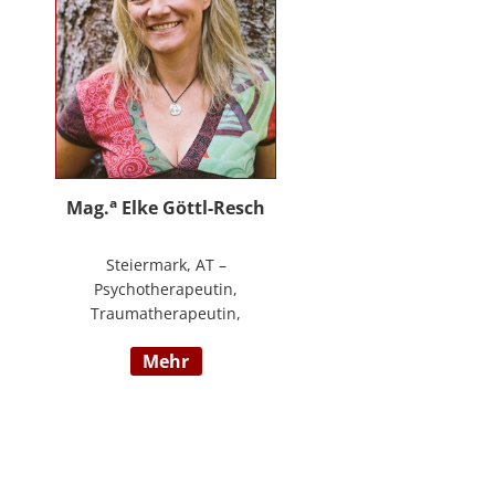
an.
a
Mag.
Elke Göttl-Resch
Steiermark, AT –
Psychotherapeutin,
Traumatherapeutin,
Körpertherapeutin,
mehr
NeuroDeeskaltions Trainerin und
Ausbildnerin, Geschäftsführerin
von ressourcenreich. Meine
Aufgabe ist es Menschen so zu
begegnen, dass sie in Kontakt mit
ihrem heilen Wesen kommen. Ich