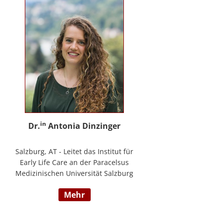
in
Dr.
Antonia Dinzinger
Salzburg, AT - Leitet das Institut für
Early Life Care an der Paracelsus
Medizinischen Universität Salzburg
und beschäftigt sich
mehr
wissenschaftlich mit der sozio-
kognitiven und sozioemotionalen
Entwicklung im Kleinkind- und