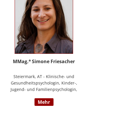
a
MMag.
Simone Friesacher
Steiermark, AT - Klinische- und
Gesundheitspsychologin, Kinder-,
Jugend- und Familienpsychologin,
Traumatherapeutin, Zert. Skills -
mehr
Trainerin (nach DBT),
Notfallpsychologin, Erziehungs-
und Bildungswissenschafterin,
Arbeits- und
Organisationspsychologin,