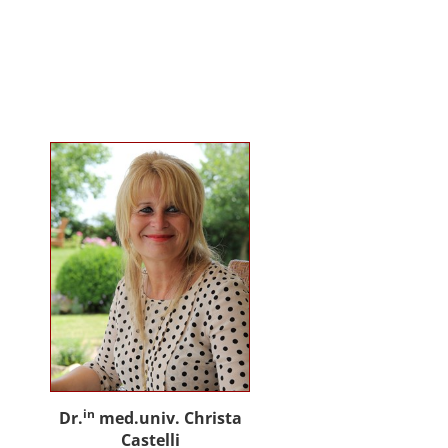
gemeinsam mit Praxispartnern
innovative Ansätze für den
gemeinwohlorientierten Einsatz
von Künstlicher Intelligenz in der
Sozialen Arbeit und der
psychosozialen Beratung.
in
Dr.
med.univ. Christa
Castelli