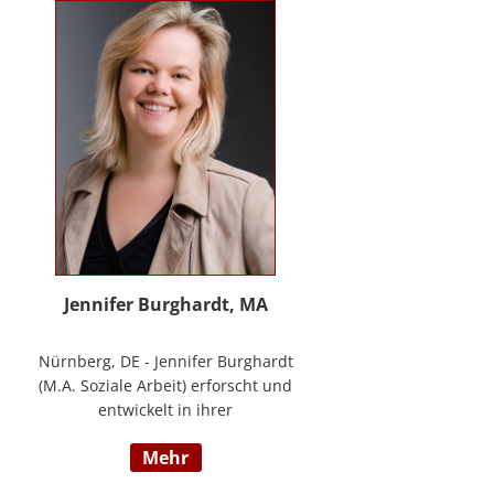
Methode® zu entwickeln, die ich
nun in meinem Bildungszentrum
mit großer Freude weitergebe.
Jennifer Burghardt, MA
Nürnberg, DE - Jennifer Burghardt
(M.A. Soziale Arbeit) erforscht und
entwickelt in ihrer
wissenschaftlichen Tätigkeit am
mehr
Institut für E-Beratung der
Technischen Hochschule Nürnberg