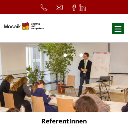
Fortbildungen
Ausbildungen
33. Heilpädagogischer Tag
Symposium
ReferentInnen
Infos
Home
Download
Kursunterlagen
ReferentInnen