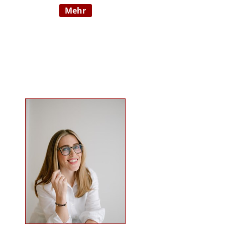
mehr
Wahrnehmungsauffälligkeiten und
Verhaltensschwierigkeiten) SI-
Lehrtherapeutin/GSIÖ mit
internationaler Lehrtätigkeit an
diversen Institutionen und
Universitäten Systemische
Supervisorin/Coach Studium der
sensorischen Integration nach Dr.
Jean Ayres an der University of
Southern California, Los Angeles,
USA und SI-Ausbildung in Wien
Ausbildung nach TEACCH Studium
der Beratungswissenschaften und
Management sozialer Systeme