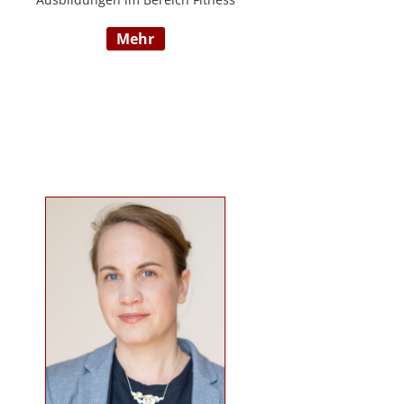
und Mentaltraining an der Flexyfit
mehr
Sports Academy und diversen
Instituten, Betreuer von Seminaren
zum Thema gesunder
Lebensweise, Trainer für
Gruppenkurse und
Personaltrainings.
www.beabetteryou.at