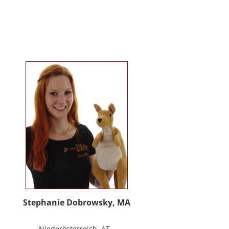
Kindergartenalter. Sie ist Klinische-
und Gesundheitspsychologin,
Psychotherapeutin für
Logotherapie und Existenzanalyse
und unterrichtet ‚Achtsamkeit’ am
Fachbereich Psychologie der
Universität Salzburg.
https://www.pmu.ac.at/early-life-
care.html
Stephanie Dobrowsky, MA
Niederösterreich, AT -