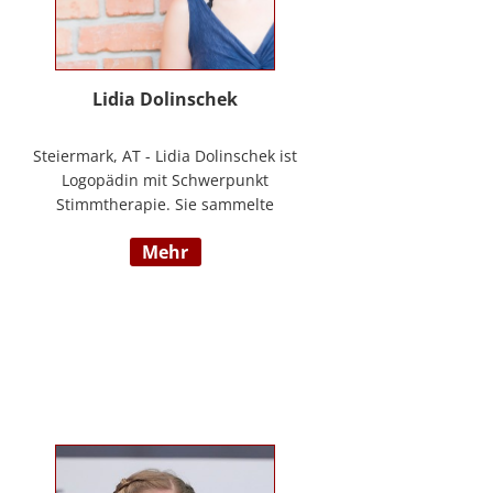
Lidia Dolinschek
Steiermark, AT - Lidia Dolinschek ist
Logopädin mit Schwerpunkt
Stimmtherapie. Sie sammelte
Erfahrung an der Phoniatrie des
mehr
LKH Graz und bleibt durch
Weiterbildungen sowie ihre
Tätigkeit als Sängerin und
Sprecherin stets auf dem neuesten
Stand. Seit 2019 arbeitet sie in
ihrer Praxis „Stimmzimmer“ und
gibt ihr Wissen im Studiengang
Logopädie an der FH Joanneum
Graz weiter. Nähere Informationen
finden Sie unter