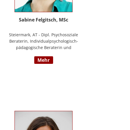
Sabine Felgitsch, MSc
Steiermark, AT - Dipl. Psychosoziale
Beraterin, Individualpsychologisch-
pädagogische Beraterin und
Supervisorin, Schwerpunkte:
mehr
Erziehung, Beziehung,
Demokratisches Lernen, Burnout
Prävention, Resilienz;
www.felgitsch.at / Foto: Susanne
Posch