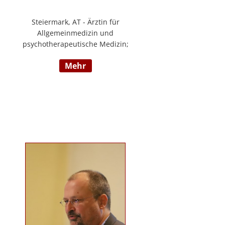
Steiermark, AT - Ärztin für
Allgemeinmedizin und
psychotherapeutische Medizin;
Psychotherapie, Existenzanalyse,
mehr
Traumatherapie; in eigener Praxis
tätig; Lehrgänge in Graz und
Innsbruck zur Thematik Gewalt und
Mobbing, Prävention und
Intervention; Vortrags- und
Seminartätigkeit zu den Themen:
Angst- und
Depressionserkrankungen,
Persönlichkeitsstörungen,
Mobbing, Sexuelle Gewalt und
Burnout, Traumatisierung und
Traumaverarbeitung; www.christa-
lopatka.at