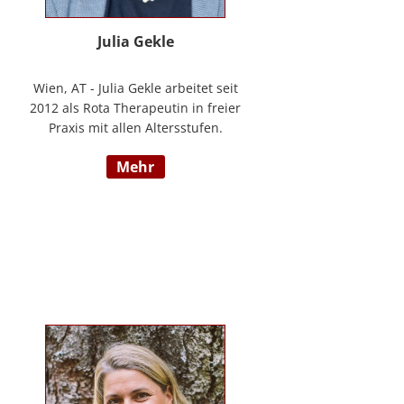
Julia Gekle
Wien, AT - Julia Gekle arbeitet seit
2012 als Rota Therapeutin in freier
Praxis mit allen Altersstufen.
Anfangs noch in Kombination mit
mehr
dem Ursprungsberuf der
Heilmassage, hat Sie sich seit
einigen Jahren rein der Rota
Therapie verschrieben. Im Laufe
der Zeit durfte Sie so einer Vielzahl
an Kindern helfen ihr angelegtes
Potential zu entfalten. Die Rota
Gesamtausbildung absolvierte sie
bei der Begründerin Doris Bartel.
Als diplomierte Lehrtherapeutin
bietet Sie außerdem zertifizierte
Fortbildungen in Rota-Prophylaxe