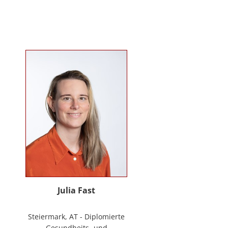
Mitarbeiter*innenbindung in der
stationären Behindertenarbeit. Seit
2024 ist sie Deeskalationstrainerin
nach roDeMa® und leitet eine
Stabstelle für Deeskalation in einer
Einrichtung für Menschen mit
psychischen Erkrankungen.
Julia Fast
Steiermark, AT - Diplomierte
Gesundheits- und