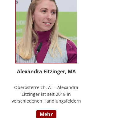
www.stimmzimmer.at.
Alexandra Eitzinger, MA
Oberösterreich, AT - Alexandra
Eitzinger ist seit 2018 in
verschiedenen Handlungsfeldern
im Sozialbereich tätig. Aufbauend
mehr
auf dem Studium der Sozialen
Arbeit erfolgte ein Masterstudium
im Bereich Sozialwirtschaft mit
Fokus auf