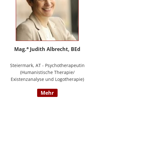
a
Mag.
Judith Albrecht, BEd
Steiermark, AT - Psychotherapeutin
(Humanistische Therapie/
Existenzanalyse und Logotherapie)
in freier Praxis in Knittelfeld, in
mehr
Graz und für das BFP Steiermark,
umfangreiche Berufserfahrung als
Lehrerin und Schul-(cluster)leiterin
für Primarstufe, Mittelschule und
Sonderpädagogik (Lehramt für
Primarstufe und Sonderpädagogik),
Mitautorin des Trainings ELLA – ein