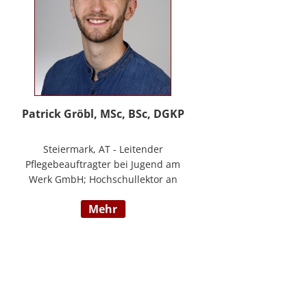
Patrick Gröbl, MSc, BSc, DGKP
Steiermark, AT - Leitender
Pflegebeauftragter bei Jugend am
Werk GmbH; Hochschullektor an
der FH Joanneum; Freiberuflicher
mehr
Vortragender an div.
Bildungsinstituten; Experte für
Gesundheit & Pflege bei
datenkompass GmbH; Bachelor of
Health Science - Gesundheits- und
Krankenpflege; Paramedic -
Notfallmedizin inkl. ACLS, AMLS,