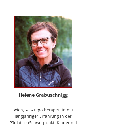
mag Räume öffnen zum Forschen
und Träumen, zum Spüren und
Ordnen. In der
NeuroDeeskalation® schule ich die
Stille im Auge des Taifuns.
Helene Grabuschnigg
Wien, AT - Ergotherapeutin mit
langjähriger Erfahrung in der
Pädiatrie (Schwerpunkt: Kinder mit
frühen Entwicklungsstörungen,