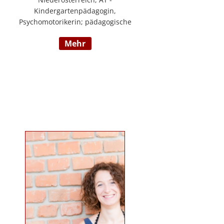
Kindergartenpädagogin,
Psychomotorikerin; pädagogische
Leitung eines 6gruppigen
mehr
Kindergartens; Praxislehrerin an
der BAFEP, Dozentin an der
Universität Diploma, Gründerin
„Die pädagogische
Wunderwerkstatt“, Leitung eines
Eltern-Kind-Zentrum