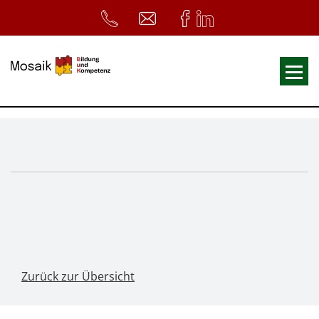
Fortbildungen
Ausbildungen
33. Heilpädagogischer Tag
Symposium
ReferentInnen
Infos
Zurück zur Übersicht
Home
Download
Kursunterlagen