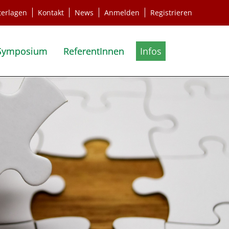
terlagen
Kontakt
News
Anmelden
Registrieren
Symposium
ReferentInnen
Infos