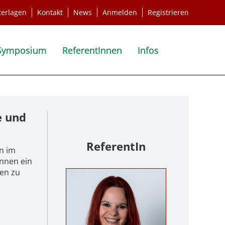
terlagen
Kontakt
News
Anmelden
Registrieren
Symposium
ReferentInnen
Infos
e und
ReferentIn
n im
Innen ein
ken zu