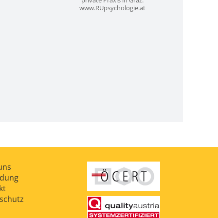
private Praxis in Graz:
www.RUpsychologie.at
uns
ldung
kt
schutz