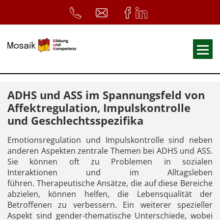
Fortbildungen
ADHS und ASS im Spannungsfeld von
Ausbildungen
Affektregulation, Impulskontrolle
und Geschlechtsspezifika
33. Heilpädagogischer Tag
Symposium
Emotionsregulation und Impulskontrolle sind neben
anderen Aspekten zentrale Themen bei ADHS und ASS.
ReferentInnen
Sie können oft zu Problemen in sozialen
Interaktionen und im Alltagsleben
Infos
führen. Therapeutische Ansätze, die auf diese Bereiche
abzielen, können helfen, die Lebensqualität der
Home
Download
Kursunterlagen
Betroffenen zu verbessern. Ein weiterer spezieller
Aspekt sind gender-thematische Unterschiede, wobei