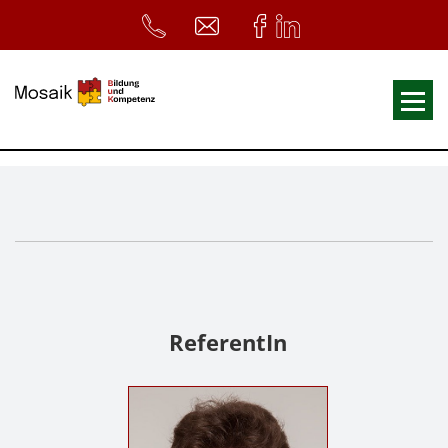
Fortbildungen
Ausbildungen
33. Heilpädagogischer Tag
Symposium
ReferentInnen
ReferentIn
Infos
Home
Download
Kursunterlagen