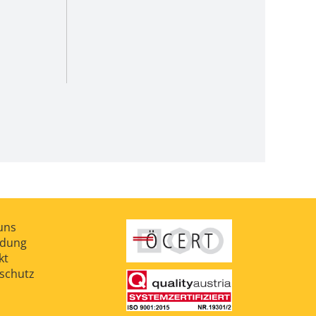
uns
ldung
kt
schutz