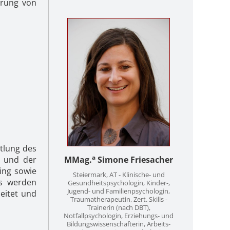
erung von
tlung des
a
e und der
MMag.
Simone Friesacher
ing sowie
Steiermark, AT - Klinische- und
Es werden
Gesundheitspsychologin, Kinder-,
Jugend- und Familienpsychologin,
eitet und
Traumatherapeutin, Zert. Skills -
Trainerin (nach DBT),
Notfallpsychologin, Erziehungs- und
Bildungswissenschafterin, Arbeits-