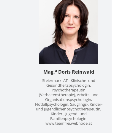
a
Mag.
Doris Reinwald
Steiermark, AT - Klinische- und
Gesundheitspsychologin,
Psychotherapeutin
(Verhaltenstherapie), Arbeits- und
Organisationspsychologin,
Notfallpsychologin, Säuglings-, Kinder-
und Jugendlichenpsychotherapeutin,
Kinder-, Jugend- und
Familienpsychologin:
www.teamfrei.webnode.at