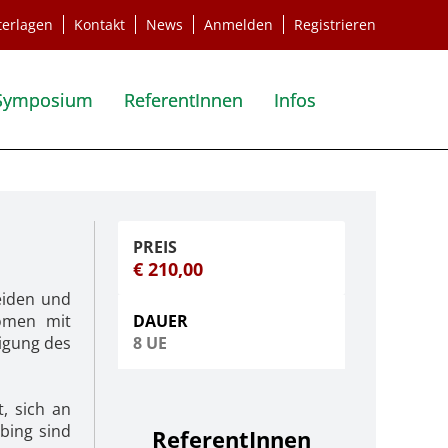
terlagen
Kontakt
News
Anmelden
Registrieren
Symposium
ReferentInnen
Infos
€ 210,00
eiden und
nomen mit
DAUER
igung des
8 UE
, sich an
bing sind
ReferentIn