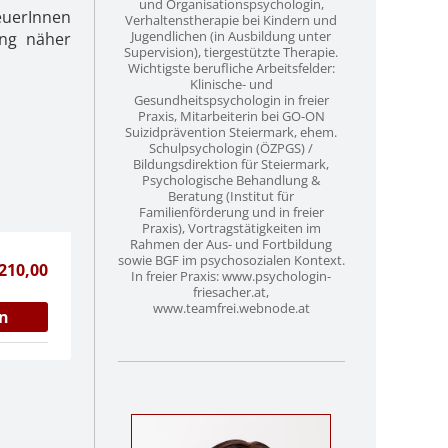
und Organisationspsychologin,
euerInnen
Verhaltenstherapie bei Kindern und
Jugendlichen (in Ausbildung unter
ing näher
Supervision), tiergestützte Therapie.
Wichtigste berufliche Arbeitsfelder:
Klinische- und
Gesundheitspsychologin in freier
Praxis, Mitarbeiterin bei GO-ON
Suizidprävention Steiermark, ehem.
Schulpsychologin (ÖZPGS) /
Bildungsdirektion für Steiermark,
Psychologische Behandlung &
Beratung (Institut für
Familienförderung und in freier
Praxis), Vortragstätigkeiten im
Rahmen der Aus- und Fortbildung
sowie BGF im psychosozialen Kontext.
 210,00
In freier Praxis: www.psychologin-
friesacher.at,
www.teamfrei.webnode.at
n