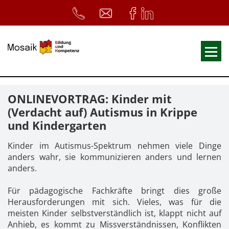
Fortbildungen
ONLINEVORTRAG: Kinder mit
Ausbildungen
(Verdacht auf) Autismus in Krippe
und Kindergarten
33. Heilpädagogischer Tag
Symposium
Kinder im Autismus-Spektrum nehmen viele Dinge
anders wahr, sie kommunizieren anders und lernen
ReferentInnen
anders.
Infos
Für pädagogische Fachkräfte bringt dies große
Herausforderungen mit sich. Vieles, was für die
Home
Download
Kursunterlagen
meisten Kinder selbstverständlich ist, klappt nicht auf
Anhieb, es kommt zu Missverständnissen, Konflikten