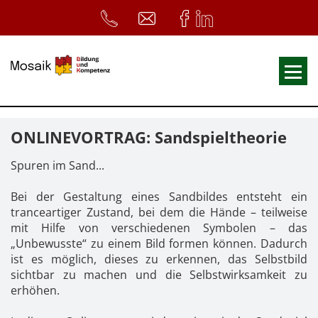
Fortbildungen
ONLINEVORTRAG: Sandspieltheorie
Ausbildungen
Spuren im Sand...
33. Heilpädagogischer Tag
Bei der Gestaltung eines Sandbildes entsteht ein
Symposium
tranceartiger Zustand, bei dem die Hände – teilweise
mit Hilfe von verschiedenen Symbolen – das
ReferentInnen
„Unbewusste“ zu einem Bild formen können. Dadurch
Infos
ist es möglich, dieses zu erkennen, das Selbstbild
sichtbar zu machen und die Selbstwirksamkeit zu
Home
Download
Kursunterlagen
erhöhen.