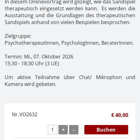
In diesem Onlinevortrag wird gezeigt, wie das Sandspiel
Kontakt
News
Anmelden
therapeutisch eingesetzt werden kann. Es werden die
Ausstattung und die Grundlagen des therapeutischen
Registrieren
Sandspiels anhand von vielen Beispielen besprochen.
Zielgruppe:
PsychotherapeutInnen, PsychologInnen, BeraterInnen.
Termin: Mi., 07. Oktober 2026
15:30 - 18:30 Uhr (3 UE)
Um aktive Teilnahme über Chat/ Mikrophon und
Kamera wird gebeten.
Nr.
VO2632
€ 40,00
+
-
Buchen