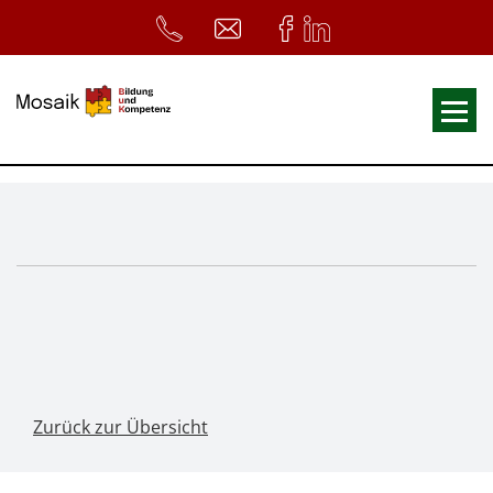
Fortbildungen
Ausbildungen
33. Heilpädagogischer Tag
Symposium
ReferentInnen
Infos
Zurück zur Übersicht
Home
Download
Kursunterlagen