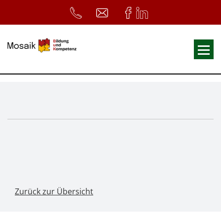
Fortbildungen
Ausbildungen
33. Heilpädagogischer Tag
Symposium
ReferentInnen
Infos
Zurück zur Übersicht
Home
Download
Kursunterlagen