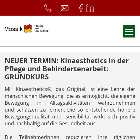
Fortbildungen
NEUER TERMIN: Kinaesthetics in der
Ausbildungen
Pflege und Behindertenarbeit:
GRUNDKURS
33. Heilpädagogischer Tag
Symposium
MH Kinaesthetics®, das Original, ist eine Lehre der
menschlichen Bewegung, die es ermöglicht, die eigene
ReferentInnen
Bewegung in Alltagsaktivitäten wahrzunehmen
und schätzen zu lernen. Die so entstehende höhere
Infos
Bewegungsqualität und -sensibilität wirkt sich positiv
und nachhaltig auf die Gesundheit aus.
Home
Download
Kursunterlagen
Die TeilnehmerInnen reduzieren ihre täglichen