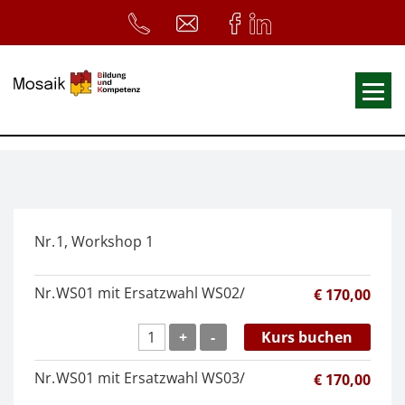
Fortbildungen
Ausbildungen
33. Heilpädagogischer Tag
Nr.
1, Workshop 1
Symposium
ReferentInnen
Nr.
WS01 mit Ersatzwahl WS02/
€ 170,00
Infos
+
-
Kurs buchen
Home
Download
Kursunterlagen
Nr.
WS01 mit Ersatzwahl WS03/
€ 170,00