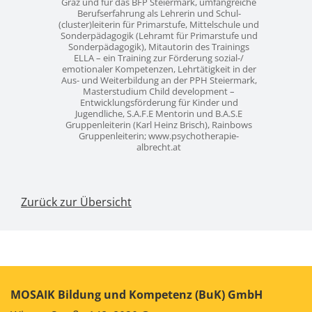
Graz und für das BFP Steiermark, umfangreiche
Berufserfahrung als Lehrerin und Schul-
(cluster)leiterin für Primarstufe, Mittelschule und
Sonderpädagogik (Lehramt für Primarstufe und
Sonderpädagogik), Mitautorin des Trainings
ELLA – ein Training zur Förderung sozial-/
emotionaler Kompetenzen, Lehrtätigkeit in der
Aus- und Weiterbildung an der PPH Steiermark,
Masterstudium Child development –
Entwicklungsförderung für Kinder und
Jugendliche, S.A.F.E Mentorin und B.A.S.E
Gruppenleiterin (Karl Heinz Brisch), Rainbows
Gruppenleiterin; www.psychotherapie-
albrecht.at
Zurück zur Übersicht
MOSAIK Bildung und Kompetenz (BuK) GmbH