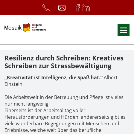
Fortbildungen
Resilienz durch Schreiben: Kreatives
Ausbildungen
Schreiben zur Stressbewältigung
33. Heilpädagogischer Tag
„Kreativität ist Intelligenz, die Spaß hat.“
Albert
Einstein
Symposium
ReferentInnen
Die Arbeitswelt in der Betreuung und Pflege ist vieles
nur nicht langweilig!
Infos
Einerseits ist der Arbeitsalltag voller
Herausforderungen und Hürden, andererseits gibt es
Home
Download
Kursunterlagen
viele wunderbare Begegnungen mit Menschen und
Erlebnisse, welche weit über das berufliche