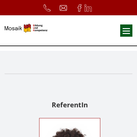
Fortbildungen
Ausbildungen
33. Heilpädagogischer Tag
Symposium
ReferentInnen
ReferentIn
Infos
Home
Download
Kursunterlagen