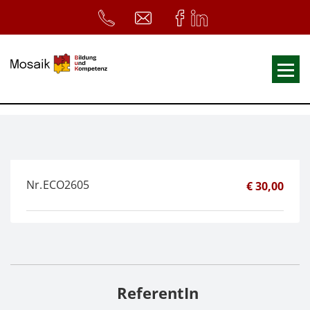
Fortbildungen
Ausbildungen
33. Heilpädagogischer Tag
Nr.
ECO2605
€ 30,00
Symposium
ReferentInnen
Infos
Home
Download
Kursunterlagen
ReferentIn