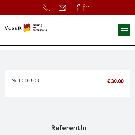
Fortbildungen
Ausbildungen
33. Heilpädagogischer Tag
Nr.
ECO2603
€ 30,00
Symposium
ReferentInnen
Infos
Home
Download
Kursunterlagen
ReferentIn